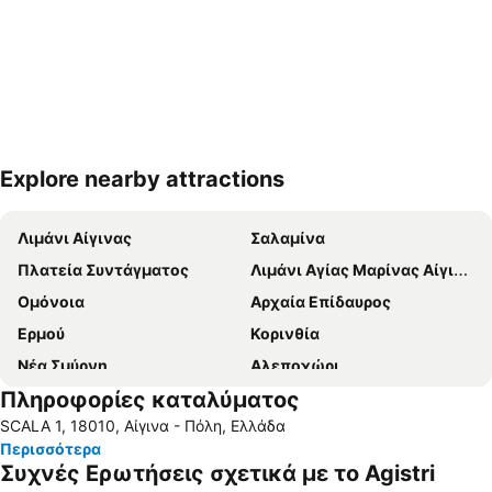
Explore nearby attractions
Ανάπτυξη χάρτη
Λιμάνι Αίγινας
Σαλαμίνα
Πλατεία Συντάγματος
Λιμάνι Αγίας Μαρίνας Αίγινας
Ομόνοια
Αρχαία Επίδαυρος
Ερμού
Κορινθία
Νέα Σμύρνη
Αλεποχώρι
Πληροφορίες καταλύματος
Μοναστηράκι
Σιδηροδρομικός Σταθμός Αθήνας - Σταθμός Λαρίσης
SCALA 1, 18010, Αίγινα - Πόλη, Ελλάδα
Ψάθα
Τολό
Περισσότερα
Μαύρο Λιθάρι
Νέα Επίδαυρος
Συχνές Ερωτήσεις σχετικά με το Agistri