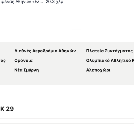
Διεθνής Αερολιμένας Αθηνών «Ελευθέριος Βενιζέλος»
:
20.3
χλμ.
Ανάπτυξη χάρτη
Διεθνές Αεροδρόμιο Αθηνών Ελευθέριος Βενιζέλος
Πλατεία Συντάγματος
νας
Ομόνοια
Ολυμπιακό Αθλητικό Κέντρο Αθηνών 'Σπ
Νέα Σμύρνη
Αλεποχώρι
 K 29