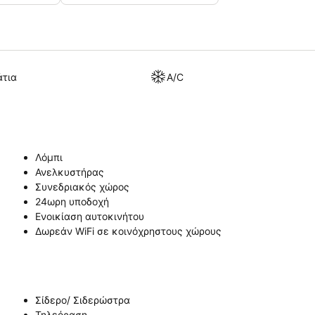
άτια
A/C
Λόμπι
Ανελκυστήρας
Συνεδριακός χώρος
24ωρη υποδοχή
Ενοικίαση αυτοκινήτου
Δωρεάν WiFi σε κοινόχρηστους χώρους
Σίδερο/ Σιδερώστρα
Τηλεόραση