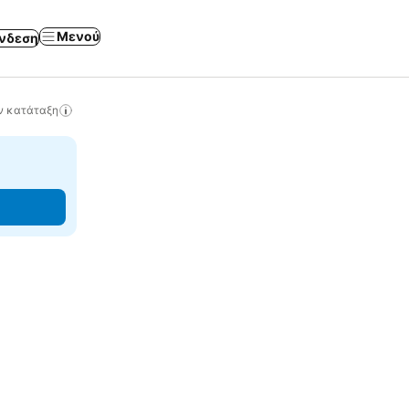
Μενού
νδεση
ν κατάταξη