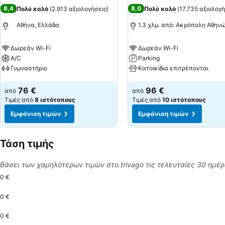
8,4
8,0
Πολύ καλό
(
2.913 αξιολογήσεις
)
Πολύ καλό
(
17.735 αξιολογή
Αθήνα, Ελλάδα
1.3 χλμ. από: Ακρόπολη Αθην
Δωρεάν Wi-Fi
Δωρεάν Wi-Fi
A/C
Parking
Γυμναστήριο
Κατοικίδια επιτρέπονται
Εμφάνιση τιμών
Εμφάνιση τιμών
76 €
96 €
από
από
Τιμές από
8 ιστότοπους
Τιμές από
10 ιστότοπους
Εμφάνιση τιμών
Εμφάνιση τιμών
Τάση τιμής
Βάσει των χαμηλότερων τιμών στο trivago τις τελευταίες 30 ημέ
0 €
0 €
0 €