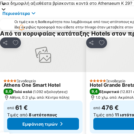
Ποια δημοφιλή αξιοθέατα βρίσκονται κοντά στο Athenaeum K 29?
Περισσότερα
Οι τιμές και η διαθεσιμότητα που λαμβάνουμε από τους ιστότοπους 
ίδια ακριβώς προσφορά που είδατε στην trivago όταν μεταβείτε στο
Από τα κορυφαίας κατάταξης Hotels στον 
Προσθήκη στα αγαπημένα
Προσθήκη στα
Κοινοποίηση
Κοινοποίηση
Ξενοδοχείο
Ξενοδοχείο
4 Αστέρια
5 Αστέρια
Athens One Smart Hotel
Hotel Grande Breta
8,0
9,4
Πολύ καλό
(
1.092 αξιολογήσεις
)
Εξαιρετικό
(
12.831 
Αθήνα, 0.3 χλμ. από: Κέντρο πόλης
1.0 χλμ. από: Ακρόπο
61 €
476 €
από
από
Τιμές από
8 ιστότοπους
Τιμές από
11 ιστότ
Εμφάνιση τιμών