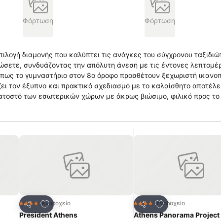
Φόρτωση
Φόρτωση
πιλογή διαμονής που καλύπτει τις ανάγκες του σύγχρονου ταξιδιώ
ώσετε, συνδυάζοντας την απόλυτη άνεση με τις έντονες λεπτομέρ
όπως το γυμναστήριο στον 8ο όροφο προσθέτουν ξεχωριστή ικανο
κατοστό των εσωτερικών χώρων με άκρως βιώσιμο, φιλικό προς το
νες πινελιές χρώματος. Λουσμένο με άφθονο φυσικό φως, το κάθ
ργήσει ενθουσιασμό στην Αθήνα και συγκεκριμένα στο Premier. Νό
άι και ροφήματα, όλα σας περιμένουν.
πημένα
Προσθήκη στα αγαπημένα
Προσθήκη στα α
Ξενοδοχείο
Ξενοδοχείο
4 Αστέρια
4 Αστέρια
Κοινοποίηση
Κοινοποίηση
President Athens
Athens Panorama Project