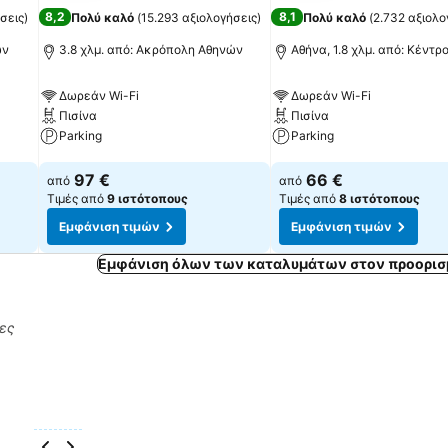
8,2
8,1
σεις
)
Πολύ καλό
(
15.293 αξιολογήσεις
)
Πολύ καλό
(
2.732 αξιολο
ών
3.8 χλμ. από: Ακρόπολη Αθηνών
Αθήνα, 1.8 χλμ. από: Κέντρ
Δωρεάν Wi-Fi
Δωρεάν Wi-Fi
Πισίνα
Πισίνα
Parking
Parking
Εμφάνιση τιμών
Εμφάνιση τιμών
97 €
66 €
από
από
Τιμές από
9 ιστότοπους
Τιμές από
8 ιστότοπους
Εμφάνιση τιμών
Εμφάνιση τιμών
Εμφάνιση όλων των καταλυμάτων στον προορισ
ρες