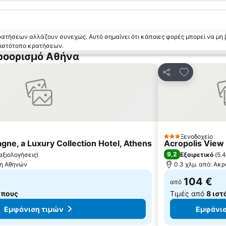
κρατήσεων αλλάζουν συνεχώς. Αυτό σημαίνει ότι κάποιες φορές μπορεί να μη 
ν ιστότοπο κρατήσεων.
προορισμό Αθήνα
 αγαπημένα
Προσθήκη σ
Κοινοποίηση
Ξενοδοχείο
3 Αστέρια
gne, a Luxury Collection Hotel, Athens
Acropolis View
9,2
αξιολογήσεις
)
Εξαιρετικό
(
5.
λη Αθηνών
0.3 χλμ. από: Ακ
104 €
από
οπους
Τιμές από
8 ισ
Εμφάνιση τιμών
Εμφάνισ