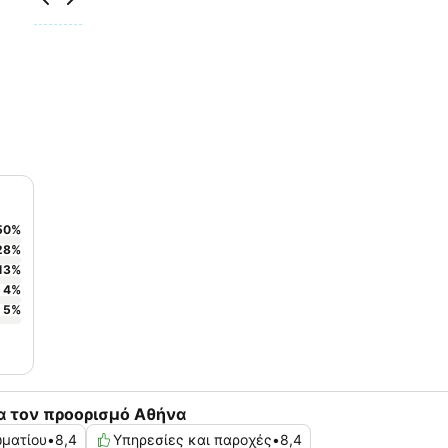
50
%
28
%
13
%
4
%
5
%
α τον προορισμό Αθήνα
ωματίου
•
8,4
Υπηρεσίες και παροχές
•
8,4