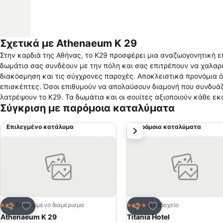
Σχετικά με Athenaeum K 29
Στην καρδιά της Αθήνας, το K29 προσφέρει μια αναζωογονητική ε
δωμάτια σας συνδέουν με την πόλη και σας επιτρέπουν να χαλαρ
διακόσμηση και τις σύγχρονες παροχές. Αποκλειστικά προνόμια 
επισκέπτες. Όσοι επιθυμούν να απολαύσουν διαμονή που συνδυάζει τον έξυπνο και πρακτικό σχεδιασμό με το καλαίσθητο αποτέλεσμα θα
λατρέψουν το K29. Τα δωμάτια και οι σουίτες αξιοποιούν κάθε ε
Σύγκριση με παρόμοια καταλύματα
τρόπο. Οι επισκέπτες απολαμβάνουν μίνιμαλ διακόσμηση με έντο
δημιουργεί ένα αισθητικά εξαιρετικό περιβάλλον. Ένα σύγχρονο κέντρο εταιρικών εκδηλώσεων λειτουργεί στον ημιόροφο, ένώ στο ισόγειο μια
Επιλεγμένο κατάλυμα
Παρόμοια καταλύματα
επόμενο
νέα πρόταση στο πρόχειρο αλλά ποιοτικό φαγητό έχει ήδη δημιου
παραδοσιακές επιλογές Ελληνικού φαγητού και φυσικά καφές, τσ
Προσθήκη στα αγαπημένα
Προσθήκη στα αγα
Επιπλωμένο διαμέρισμα
Ξενοδοχείο
3 Αστέρια
4 Αστέρια
Κοινοποίηση
Κοινοποίηση
Athenaeum K 29
Titania Hotel