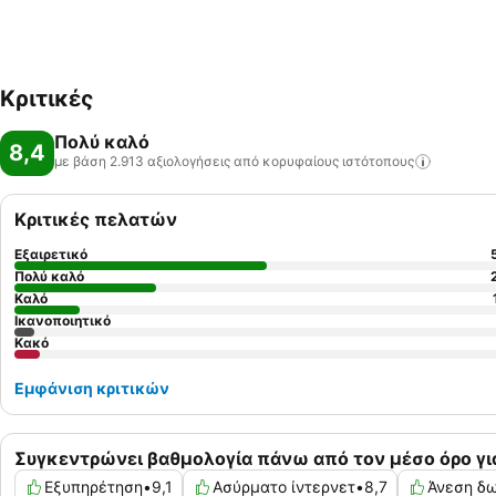
Κριτικές
Πολύ καλό
8,4
με βάση 2.913 αξιολογήσεις από κορυφαίους
ιστότοπους
Κριτικές πελατών
Εξαιρετικό
Πολύ καλό
Καλό
Ικανοποιητικό
Κακό
Εμφάνιση κριτικών
Συγκεντρώνει βαθμολογία πάνω από τον μέσο όρο γι
Εξυπηρέτηση
•
9,1
Ασύρματο ίντερνετ
•
8,7
Άνεση δ