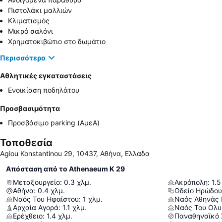
Πιστολάκι μαλλιών
Κλιματισμός
Μικρό σαλόνι
Χρηματοκιβώτιο στο δωμάτιο
Περισσότερα
Αθλητικές εγκαταστάσεις
Ενοικίαση ποδηλάτου
Προσβασιμότητα
Προσβάσιμο parking (ΑμεΑ)
Τοποθεσία
Agiou Konstantinou 29, 10437, Αθήνα, Ελλάδα
Απόσταση από το Athenaeum K 29
Μεταξουργείο
:
0.3
χλμ.
Ακρόπολη
:
1.5
Αθήνα
:
0.4
χλμ.
Ωδείο Ηρώδου
Ναός Του Ηφαίστου
:
1
χλμ.
Ναός Αθηνάς 
Αρχαία Αγορά
:
1.1
χλμ.
Ναός Του Ολυ
Ερέχθειο
:
1.4
χλμ.
Παναθηναϊκό 