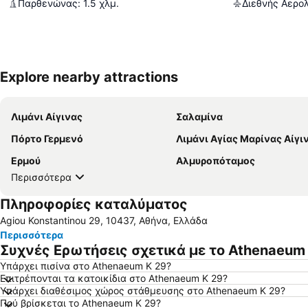
Παρθενώνας
:
1.5
χλμ.
Explore nearby attractions
Λιμάνι Αίγινας
Σαλαμίνα
Πόρτο Γερμενό
Λιμάνι Αγίας Μαρίνας Αίγι
Ερμού
Αλμυροπόταμος
Περισσότερα
Πληροφορίες καταλύματος
Agiou Konstantinou 29, 10437, Αθήνα, Ελλάδα
Περισσότερα
Συχνές Ερωτήσεις σχετικά με το Athenaeum
Υπάρχει πισίνα στο Athenaeum K 29?
Επιτρέπονται τα κατοικίδια στο Athenaeum K 29?
Υπάρχει διαθέσιμος χώρος στάθμευσης στο Athenaeum K 29?
Πού βρίσκεται το Athenaeum K 29?