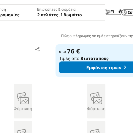
ηση
Επισκέπτες & δωμάτια
EL · €
Σύ
ερομηνίες
2 πελάτες, 1 δωμάτιο
Πώς οι πληρωμές σε εμάς επηρεάζουν τη
Προσθήκη στα αγαπημένα
76 €
από
Κοινοποίηση
Τιμές από
8 ιστότοπους
Εμφάνιση τιμών
Φόρτωση
Φόρτωση