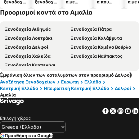
ξενοδοχεί
ξενοδοχεί
α με
α που
α με
α
α
πισίνες
δέχονται
Προορισμοί κοντά στο Αμαλία
κατοικίδι
α
Ξενοδοχεία Αιδηψός
Ξενοδοχεία Πάτρα
Ξενοδοχεία Λουτράκι
Ξενοδοχεία Καλάβρυτα
Ξενοδοχεία Δελφοί
Ξενοδοχεία Καμένα Βούρλα
Ξενοδοχεία Χαλκίδα
Ξενοδοχεία Ναύπακτος
Ξενοδοχεία Καρπενήσι
Εμφάνιση όλων των καταλυμάτων στον προορισμό Δελφοί
Αναζήτηση Ξενοδοχείων
Ευρώπη
Ελλάδα
Κεντρική Ελλάδα
Ηπειρωτική Κεντρική Ελλάδα
Δελφοί
Αμαλία
Facebook
Twitter
Insta
Yo
Επιλογή χώρας
Προσθήκη στο Google