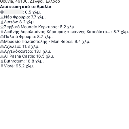
Gouvia, 49100, Δελφοί, Ελλάδα
Απόσταση από το Αμαλία
:
0.5
χλμ.
Νέο Φρούριο
:
7.7
χλμ.
Λιστόν
:
8.2
χλμ.
Σερβικό Μουσείο Κέρκυρας
:
8.2
χλμ.
Διεθνής Αερολιμένας Κέρκυρας «Ιωάννης Καποδίστριας»
:
8.7
χλμ.
Παλαιό Φρούριο
:
8.7
χλμ.
Μουσείο Παλαιόπολης - Mon Repos
:
9.4
χλμ.
Αχίλλειο
:
11.8
χλμ.
Αγγελόκαστρο
:
13.1
χλμ.
Ali Pasha Castle
:
16.5
χλμ.
Buthrotum
:
18.8
χλμ.
Vlorë
:
95.2
χλμ.