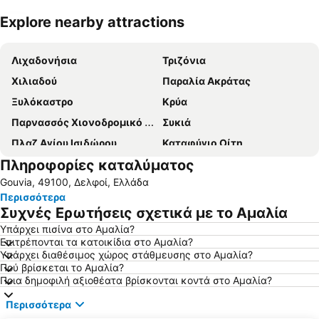
Explore nearby attractions
Ανάπτυξη χάρτη
Λιχαδονήσια
Τριζόνια
Χιλιαδού
Παραλία Ακράτας
Ξυλόκαστρο
Κρύα
Παρνασσός Χιονοδρομικό Κέντρο
Συκιά
Πλαζ Αγίου Ισιδώρου
Καταφύγιο Οίτη
Πληροφορίες καταλύματος
Δερβένι
Λιβάδι
Gouvia, 49100, Δελφοί, Ελλάδα
Λίμνη Μόρνου
Σκάλωμα
Περισσότερα
Καμάρι
Ερατεινή
Συχνές Ερωτήσεις σχετικά με το Αμαλία
Καμένα Βούρλα
Πευκιάς
Υπάρχει πισίνα στο Αμαλία?
Επιτρέπονται τα κατοικίδια στο Αμαλία?
Άγιοι Πάντες
Γαλήνη-Καμένα Βούρλα
Υπάρχει διαθέσιμος χώρος στάθμευσης στο Αμαλία?
Μαραθιάς
Πλατεία Αγόριανης
Πού βρίσκεται το Αμαλία?
Ποια δημοφιλή αξιοθέατα βρίσκονται κοντά στο Αμαλία?
Παραλία Διστόμου
Παραδοσιακός Οικισμός Αράχωβας
Περισσότερα
Σεργούλα
Μεταλλευτικό Πάρκο Φωκίδας