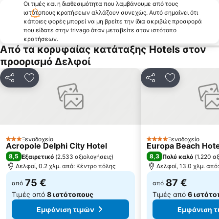
Οι τιμές και η διαθεσιμότητα που λαμβάνουμε από τους
Λιμάνι Ιτέας
Μοναστηράκι
ιστότοπους κρατήσεων αλλάζουν συνεχώς. Αυτό σημαίνει ότι
Πευκιάς
Πλατεία Λαού
κάποιες φορές μπορεί να μη βρείτε την ίδια ακριβώς προσφορά
που είδατε στην trivago όταν μεταβείτε στον ιστότοπο
Βραχάκια Κίρρας
Βυζαντινό Μουσείο Φθιώτιδας
κρατήσεων.
Από τα κορυφαίας κατάταξης Hotels στον
Αλυκή
Το Κάστρο της Λαμίας
προορισμό Δελφοί
Αρχαίο Θέατρο Αιγείρα
Διγελιώτικα
Αντίκυρα
Χαιρώνεια
Κοινοποίηση
Προσθήκη στα αγαπημένα
Κοινοποίηση
Προσθήκη στ
Δελφοί
Οδοντωτός σιδηρόδρομος
Καταρράκτης
Θερμοπύλες
Δασικό Χωριό Προσήλιο
Αρχαιολογική Συλλογή Ελάτειας
Κεντρική Οδός Γερασίμου Βασιλειάδη
Παναγία Τρυπητή
Ξενοδοχείο
Ξενοδοχείο
3 Αστέρια
4 Αστέρια
Acropole Delphi City Hotel
Europa Beach Hote
Αρχαιολογική Συλλογή Τιθορέας
Λιμάνι Γαλαξιδίου
8,5
8,3
Εξαιρετικό
(
2.533 αξιολογήσεις
)
Πολύ καλό
(
1.220 α
Καλαφάτη
Θόλος της Αθηνάς Προναίας
Δελφοί, 0.2 χλμ. από: Κέντρο πόλης
Δελφοί, 13.0 χλμ. από
75 €
87 €
από
από
Τιμές από
8 ιστότοπους
Τιμές από
6 ιστότο
Εμφάνιση τιμών
Εμφάνιση τ