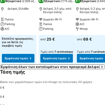
8,7
8,9
9,1
Εξαιρετικό
(
2.928 αξιολογήσεις
Εξαιρετικό
)
(
1.115 αξιολογήσεις
Εξαιρετικό
)
(
2.640
Δελφοί, Ελλάδα
Δελφοί, 3.0 χλμ. από:
Δελφοί, 0.2 χλμ. α
Κέντρο πόλης
Κέντρο πόλης
Πισίνα
Δωρεάν Wi-Fi
Δωρεάν Wi-Fi
Parking
Πισίνα
A/C
A/C
Parking
Μπαρ
Εμφάνιση τιμών
Εμφάνιση τιμών
Εμφάνιση τιμών
Επιλέξτε ημερομηνίες,
25 €
68 €
από
από
για να δείτε τις
ακριβείς τιμές
Τιμές από
7 ιστότοπους
Τιμές από
7 ιστότοπ
Εμφάνιση τιμών
Εμφάνιση τιμών
Εμφάνιση τιμών
Εμφάνιση όλων των καταλυμάτων στον προορισμό Δελφοί
Τάση τιμής
Βάσει των χαμηλότερων τιμών στο trivago τις τελευταίες 30 ημέρες
0 €
0 €