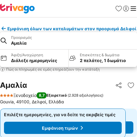
Αγαπημέν
Σύνδε
Με
Εμφάνιση όλων των καταλυμάτων στον προορισμό Δελφοί
Προορισμός
Αμαλία
Άφιξη/Αναχώρηση
Επισκέπτες & δωμάτια
Διάλεξε ημερομηνίες
2 πελάτες, 1 δωμάτιο
Πώς οι πληρωμές σε εμάς επηρεάζουν την κατάταξη
Αμαλία
Κοινοποί
Πρ
Ξενοδοχείο
8,7
Εξαιρετικό
(
2.928 αξιολογήσεις
)
4 Αστέρια
Gouvia, 49100, Δελφοί, Ελλάδα
Επιλέξτε ημερομηνίες, για να δείτε τις ακριβείς τιμές
Επιλέξτε ημερομηνίες, για να δείτε τις ακριβείς τιμές
Εμφάνιση τιμών
Εμφάνιση τιμών