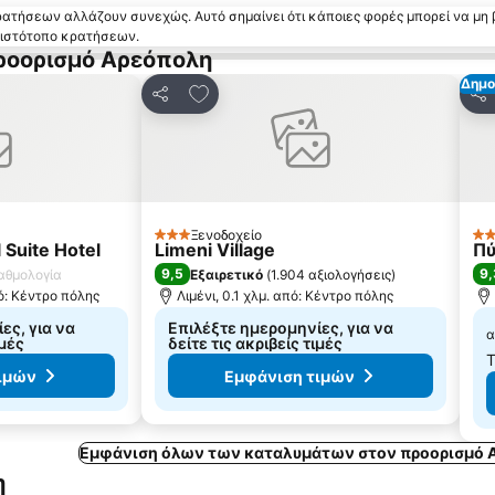
κρατήσεων αλλάζουν συνεχώς. Αυτό σημαίνει ότι κάποιες φορές μπορεί να μη 
ν ιστότοπο κρατήσεων.
προορισμό Αρεόπολη
Δημο
 αγαπημένα
Προσθήκη στα αγαπημένα
Κοινοποίηση
Κο
Ξενοδοχείο
3 Αστέρια
3 
l Suite Hotel
Limeni Village
Πύ
9,5
9,
βαθμολογία
Εξαιρετικό
(
1.904 αξιολογήσεις
)
ό: Κέντρο πόλης
Λιμένι, 0.1 χλμ. από: Κέντρο πόλης
ες, για να
Επιλέξτε ημερομηνίες, για να
α
ιμές
δείτε τις ακριβείς τιμές
Τ
ιμών
Εμφάνιση τιμών
Εμφάνιση όλων των καταλυμάτων στον προορισμό 
η