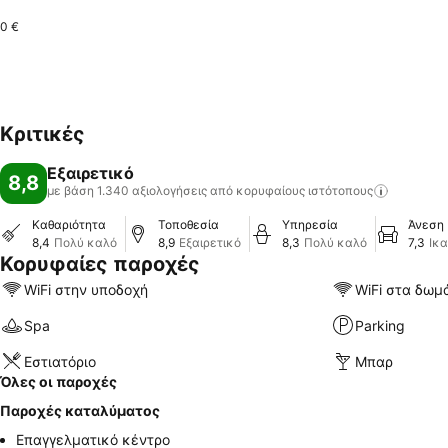
0 €
Κριτικές
Εξαιρετικό
8,8
με βάση 1.340 αξιολογήσεις από κορυφαίους
ιστότοπους
Καθαριότητα
Τοποθεσία
Υπηρεσία
Άνεση
8,4
Πολύ καλό
8,9
Εξαιρετικό
8,3
Πολύ καλό
7,3
Ικα
Κορυφαίες παροχές
WiFi στην υποδοχή
WiFi στα δωμ
Spa
Parking
Εστιατόριο
Μπαρ
Όλες οι παροχές
Παροχές καταλύματος
Επαγγελματικό κέντρο