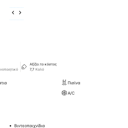
Αξίζει το κόστος
νοποιητικό
7,7
Καλό
άτια
Πισίνα
A/C
Βιντεοπαιχνίδια