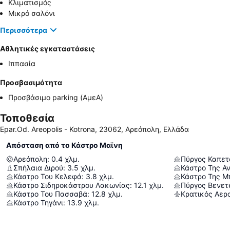
Κλιματισμός
Μικρό σαλόνι
Περισσότερα
Αθλητικές εγκαταστάσεις
Ιππασία
Προσβασιμότητα
Προσβάσιμο parking (ΑμεΑ)
Τοποθεσία
Epar.Od. Areopolis - Kotrona, 23062, Αρεόπολη, Ελλάδα
Απόσταση από το Κάστρο Μαϊνη
Αρεόπολη
:
0.4
χλμ.
Πύργος Καπετ
Σπήλαια Διρού
:
3.5
χλμ.
Κάστρο Της Α
Κάστρο Του Κελεφά
:
3.8
χλμ.
Κάστρο Της Μ
Κάστρο Σιδηροκάστρου Λακωνίας
:
12.1
χλμ.
Πύργος Βενε
Κάστρο Του Πασσαβά
:
12.8
χλμ.
Κάστρο Τηγάνι
:
13.9
χλμ.