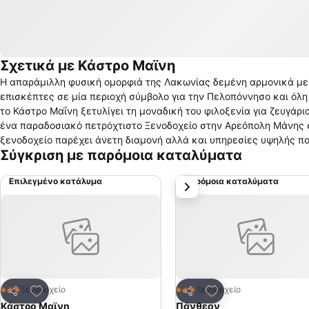
Σχετικά με Κάστρο Μαϊνη
Η απαράμιλλη φυσική ομορφιά της Λακωνίας δεμένη αρμονικά με
επισκέπτες σε μία περιοχή σύμβολο για την Πελοπόννησο και όλη
το Κάστρο Μαΐνη ξετυλίγει τη μοναδική του φιλοξενία για ζευγάρι
ένα παραδοσιακό πετρόχτιστο Ξενοδοχείο στην Αρεόπολη Μάνης σ
ξενοδοχείο παρέχει άνετη διαμονή αλλά και υπηρεσίες υψηλής πο
Σύγκριση με παρόμοια καταλύματα
στη Λακωνία και την Πελοπόννησο. Ανάμεσα στα παραδοσιακά Κα
ατμόσφαιρα, την άνεση και τις μοναδικές στιγμές χαλάρωσης στην
Επιλεγμένο κατάλυμα
Παρόμοια καταλύματα
επόμενο
διαδρομές της Λακωνίας ο αυθεντικός παραδοσιακός ξενώνας στ
επίσης και για ζευγάρια που αναζητούν έναν ρομαντικό προορισμό
Προσθήκη στα αγαπημένα
Προσθήκη στα αγα
Ξενοδοχείο
Ξενοδοχείο
3 Αστέρια
3 Αστέρια
Κοινοποίηση
Κοινοποίηση
Κάστρο Μαϊνη
Πάνθεον