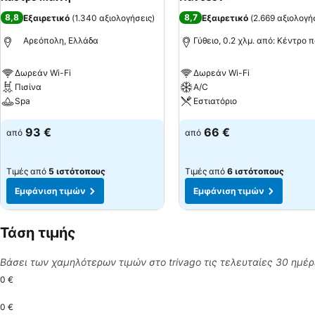
8,8
8,7
Εξαιρετικό
(
1.340 αξιολογήσεις
)
Εξαιρετικό
(
2.669 αξιολογή
Αρεόπολη, Ελλάδα
Γύθειο, 0.2 χλμ. από: Κέντρο 
Δωρεάν Wi-Fi
Δωρεάν Wi-Fi
Πισίνα
A/C
Spa
Εστιατόριο
Εμφάνιση τιμών
Εμφάνιση τιμών
93 €
66 €
από
από
Τιμές από
5 ιστότοπους
Τιμές από
6 ιστότοπους
Εμφάνιση τιμών
Εμφάνιση τιμών
Τάση τιμής
Βάσει των χαμηλότερων τιμών στο trivago τις τελευταίες 30 ημέ
0 €
0 €