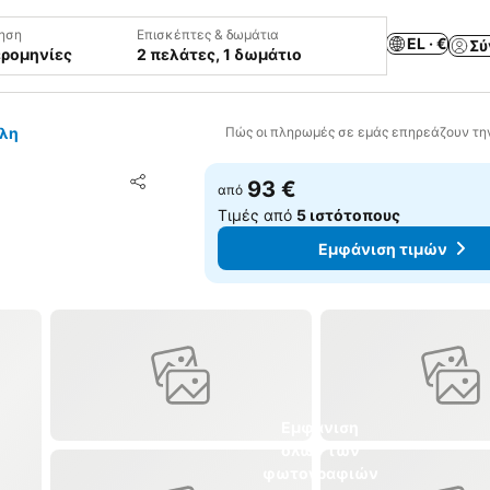
ηση
Επισκέπτες & δωμάτια
EL · €
Σύ
ερομηνίες
2 πελάτες, 1 δωμάτιο
ολη
Πώς οι πληρωμές σε εμάς επηρεάζουν τη
Προσθήκη στα αγαπημένα
93 €
από
Κοινοποίηση
Τιμές από
5 ιστότοπους
Εμφάνιση τιμών