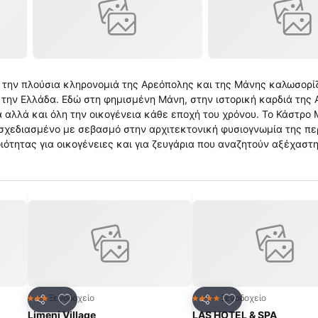
 την πλούσια κληρονομιά της Αρεόπολης και της Μάνης καλωσορί
 την Ελλάδα. Εδώ στη φημισμένη Μάνη, στην ιστορική καρδιά της
α αλλά και όλη την οικογένεια κάθε εποχή του χρόνου. Το Κάστρο 
χεδιασμένο με σεβασμό στην αρχιτεκτονική φυσιογνωμία της περ
ιότητας για οικογένειες και για ζευγάρια που αναζητούν αξέχαστ
ταλύματα της Μάνης το Κάστρο Μαΐνη εύκολα ξεχωρίζει για την 
 πισίνα και το υδρομασάζ. Τιμώντας τις ιστορικές και πολιτιστικ
η Μάνη αποτελεί ένα ξεχωριστό σκηνικό απόδρασης για την οικο
.
πημένα
Προσθήκη στα αγαπημένα
Προσθήκη στα α
Ξενοδοχείο
Ξενοδοχείο
3 Αστέρια
4 Αστέρια
Κοινοποίηση
Κοινοποίηση
Limeni Village
LAS HOTEL & SPA