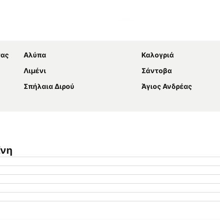
Ανάπτυξη χάρτη
τας
Αλύπα
Καλογριά
Λιμένι
Σάντοβα
Σπήλαια Διρού
Άγιος Ανδρέας
ϊνη