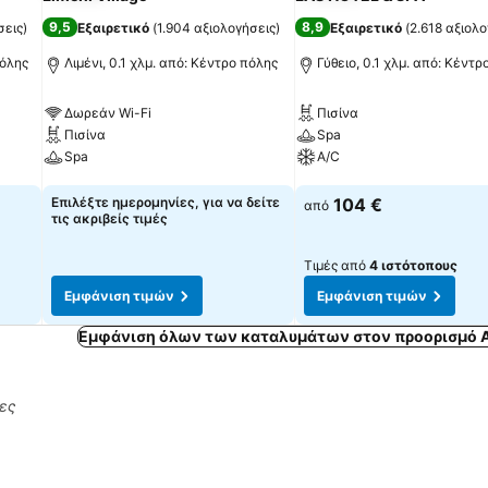
9,5
8,9
σεις
)
Εξαιρετικό
(
1.904 αξιολογήσεις
)
Εξαιρετικό
(
2.618 αξιολο
πόλης
Λιμένι, 0.1 χλμ. από: Κέντρο πόλης
Γύθειο, 0.1 χλμ. από: Κέντρ
Δωρεάν Wi-Fi
Πισίνα
Πισίνα
Spa
Spa
A/C
Εμφάνιση τιμών
Εμφάνιση τιμών
Επιλέξτε ημερομηνίες, για να δείτε
104 €
από
τις ακριβείς τιμές
Τιμές από
4 ιστότοπους
Εμφάνιση τιμών
Εμφάνιση τιμών
Εμφάνιση όλων των καταλυμάτων στον προορισμό 
ρες