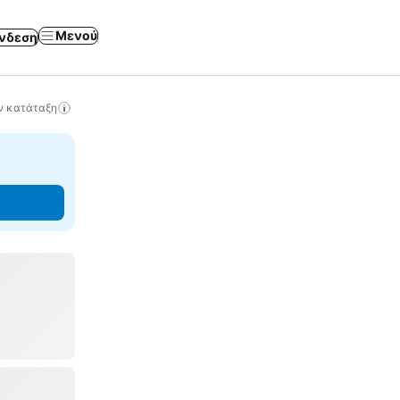
Μενού
νδεση
ν κατάταξη