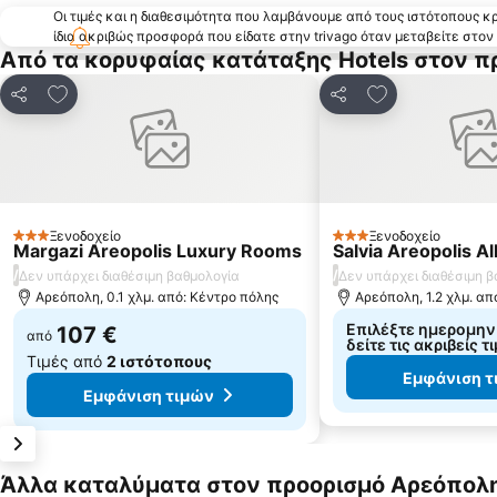
Οι τιμές και η διαθεσιμότητα που λαμβάνουμε από τους ιστότοπους 
ίδια ακριβώς προσφορά που είδατε στην trivago όταν μεταβείτε στο
Από τα κορυφαίας κατάταξης Hotels στον 
Προσθήκη στα αγαπημένα
Προσθήκη στα
Κοινοποίηση
Κοινοποίηση
Ξενοδοχείο
Ξενοδοχείο
3 Αστέρια
3 Αστέρια
Margazi Areopolis Luxury Rooms
Salvia Areopolis Al
/
/
Δεν υπάρχει διαθέσιμη βαθμολογία
Δεν υπάρχει διαθέσιμη 
Αρεόπολη, 0.1 χλμ. από: Κέντρο πόλης
Αρεόπολη, 1.2 χλμ. απ
Επιλέξτε ημερομηνί
107 €
από
δείτε τις ακριβείς τ
Τιμές από
2 ιστότοπους
Εμφάνιση τ
Εμφάνιση τιμών
Άλλα καταλύματα στον προορισμό Αρεόπολ