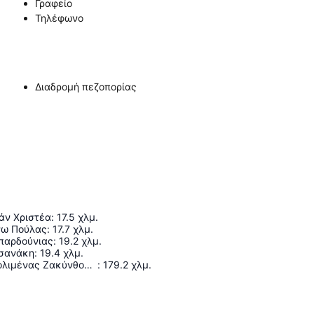
Γραφείο
Τηλέφωνο
Διαδρομή πεζοπορίας
άν Χριστέα
:
17.5
χλμ.
νω Πούλας
:
17.7
χλμ.
παρδούνιας
:
19.2
χλμ.
τσανάκη
:
19.4
χλμ.
Κρατικός Αερολιμένας Ζακύνθου «Διονύσιος Σολωμός»
:
179.2
χλμ.