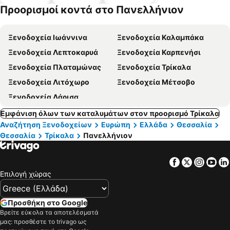
α
πισίνες
πάρκινγκ
Προορισμοί κοντά στο Πανελλήνιον
Ξενοδοχεία Ιωάννινα
Ξενοδοχεία Καλαμπάκα
Ξενοδοχεία Λεπτοκαρυά
Ξενοδοχεία Καρπενήσι
Ξενοδοχεία Πλαταμώνας
Ξενοδοχεία Τρίκαλα
Ξενοδοχεία Λιτόχωρο
Ξενοδοχεία Μέτσοβο
Ξενοδοχεία Λάρισα
Εμφάνιση όλων των καταλυμάτων στον προορισμό Τρίκαλα
Αναζήτηση Ξενοδοχείων
Ευρώπη
Ελλάδα
Θεσσαλία
Θεσσαλία
Τρίκαλα
Πανελλήνιον
Facebook
Twitter
Insta
Yo
Επιλογή χώρας
Προσθήκη στο Google
Βρείτε εύκολα τα αποτελέσματά
μας: προσθέστε το trivago ως