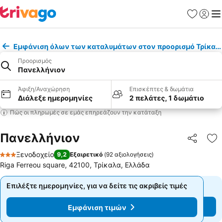
Αγαπημέν
Σύνδε
Με
Εμφάνιση όλων των καταλυμάτων στον προορισμό Τρίκαλ
Προορισμός
Πανελλήνιον
Άφιξη/Αναχώρηση
Επισκέπτες & δωμάτια
Διάλεξε ημερομηνίες
2 πελάτες, 1 δωμάτιο
Πώς οι πληρωμές σε εμάς επηρεάζουν την κατάταξη
Πανελλήνιον
Κοινοποί
Πρ
Ξενοδοχείο
9,2
Εξαιρετικό
(
92 αξιολογήσεις
)
3 Αστέρια
Riga Ferreou square, 42100, Τρίκαλα, Ελλάδα
Επιλέξτε ημερομηνίες, για να δείτε τις ακριβείς τιμές
Επιλέξτε ημερομηνίες, για να δείτε τις ακριβείς τιμές
Εμφάνιση τιμών
Εμφάνιση τιμών