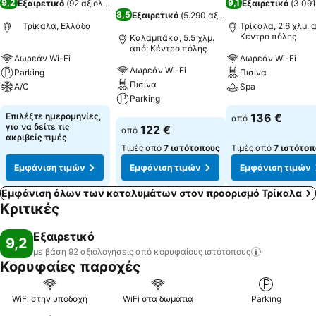
9,2
9,1
Εξαιρετικό
(
92 αξιολογήσεις
)
Εξαιρετικό
(
3.091
8,5
Εξαιρετικό
(
5.290 αξιολογήσεις
)
Τρίκαλα, Ελλάδα
Τρίκαλα, 2.6 χλμ. 
Κέντρο πόλης
Καλαμπάκα, 5.5 χλμ.
από: Κέντρο πόλης
Δωρεάν Wi-Fi
Δωρεάν Wi-Fi
Δωρεάν Wi-Fi
Parking
Πισίνα
Πισίνα
A/C
Spa
Parking
Εμφάνιση τιμών
Εμφάνιση τιμών
Επιλέξτε ημερομηνίες,
136 €
από
Εμφάνιση τιμών
για να δείτε τις
122 €
από
ακριβείς τιμές
Τιμές από
7 ιστότοπους
Τιμές από
7 ιστότοπ
Εμφάνιση τιμών
Εμφάνιση τιμών
Εμφάνιση τιμών
Εμφάνιση όλων των καταλυμάτων στον προορισμό Τρίκαλα
Κριτικές
Εξαιρετικό
9,2
με βάση 92 αξιολογήσεις από κορυφαίους
ιστότοπους
Κορυφαίες παροχές
WiFi στην υποδοχή
WiFi στα δωμάτια
Parking