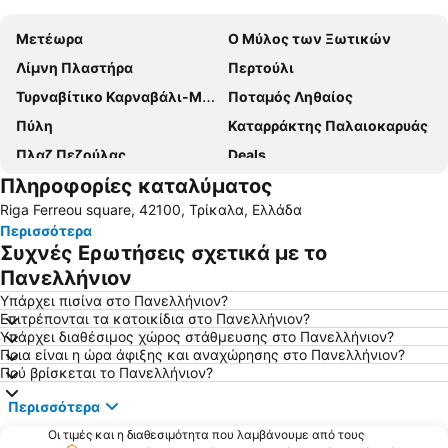
Μετέωρα
Ο Μύλος των Ξωτικών
Λίμνη Πλαστήρα
Περτούλι
Τυρναβίτικο Καρναβάλι-Μπουρανί
Ποταμός Ληθαίος
Πύλη
Καταρράκτης Παλαιοκαρυάς
Πλαζ Πεζούλας
Deals
Πληροφορίες καταλύματος
Περτούλι Χιονοδρομικό Κέντρο
Τρικαλινή Τουριστική Αγορά
Riga Ferreou square, 42100, Τρίκαλα, Ελλάδα
Μεζεδοκαμώματα
Κατώγι
Περισσότερα
Μύλος Ματσόπουλου
Χίλια δένδρα ή Παπαράντζα
Συχνές Ερωτήσεις σχετικά με το
Γέφυρα Αγίου Βησσαρίωνα
Χρυσοπέλεια
Πανελλήνιον
Σπήλαιο Θεόπετρας
Wine Festival in Kastraki
Υπάρχει πισίνα στο Πανελλήνιον?
Επιτρέπονται τα κατοικίδια στο Πανελλήνιον?
Κόζιακας
Ιερά Μονή Αγίου Στεφάνου
Υπάρχει διαθέσιμος χώρος στάθμευσης στο Πανελλήνιον?
Ποια είναι η ώρα άφιξης και αναχώρησης στο Πανελλήνιον?
Κουρσούμ Τζαμί
Meteora Art
Πού βρίσκεται το Πανελλήνιον?
Περισσότερα
Οι τιμές και η διαθεσιμότητα που λαμβάνουμε από τους