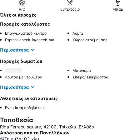
A/C
Εστιατόριο
Μπαρ
Όλες οι παροχές
Παροχές καταλύματος
Επαγγελματικό κέντρο
Λόμπι
Express check-in/check-out
Χώρος στάθμευσης
Περισσότερα
Παροχές δωματίου
Μπανιέρα
Λουτρό με ντουζιέρα
Σίδερο/ Σιδερώστρα
Περισσότερα
Αθλητικές εγκαταστάσεις
Ενοικίαση ποδηλάτου
Τοποθεσία
Riga Ferreou square, 42100, Τρίκαλα, Ελλάδα
Απόσταση από το Πανελλήνιον
Τρίκαλα
:
0.1
χλμ.