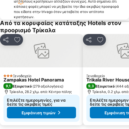
ιστότοπους κρατήσεων αλλάζουν συνεχώς. Αυτό σημαίνει ότι
κάποιες φορές μπορεί να μη βρείτε την ίδια ακριβώς προσφορά
που είδατε στην trivago όταν μεταβείτε στον ιστότοπο
κρατήσεων.
Από τα κορυφαίας κατάταξης Hotels στον
προορισμό Τρίκαλα
Κοινοποίηση
Προσθήκη στα αγαπημένα
Κοινοποίηση
Προσθήκη στ
Ξενοδοχείο
Ξενοδοχείο
3 Αστέρια
Zampakas Hotel Panorama
Trikala River Hous
9,1
9,3
Εξαιρετικό
(
279 αξιολογήσεις
)
Εξαιρετικό
(
444 αξ
Τρίκαλα, 28.2 χλμ. από: Κέντρο πόλης
Τρίκαλα, 0.2 χλμ. από
Επιλέξτε ημερομηνίες, για να
Επιλέξτε ημερομηνί
δείτε τις ακριβείς τιμές
δείτε τις ακριβείς τ
Εμφάνιση τιμών
Εμφάνιση τ