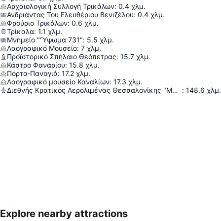
Αρχαιολογική Συλλογή Τρικάλων
:
0.4
χλμ.
Ανδριάντας Του Ελευθέριου Βενιζέλου
:
0.4
χλμ.
Φρούριο Τρικάλων
:
0.6
χλμ.
Τρίκαλα
:
1.1
χλμ.
Μνημείο "'Ύψωμα 731"
:
5.5
χλμ.
Λαογραφικό Μουσείο
:
7
χλμ.
Προϊστορικό Σπήλαιο Θεόπετρας
:
15.7
χλμ.
Κάστρο Φαναρίου
:
15.8
χλμ.
Πόρτα-Παναγιά
:
17.2
χλμ.
Λαογραφικό μουσείο Καναλίων
:
17.3
χλμ.
Διεθνής Κρατικός Αερολιμένας Θεσσαλονίκης "Μακεδονία"
:
148.6
χλμ.
Explore nearby attractions
Ανάπτυξη χάρτη