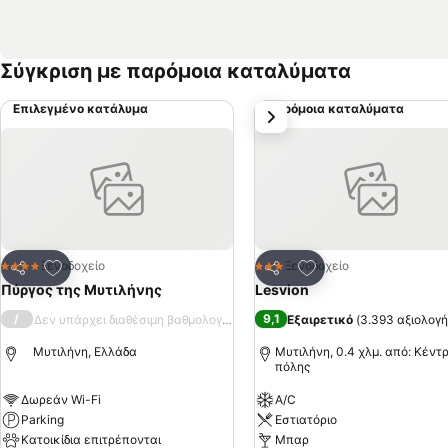
Σύγκριση με παρόμοια καταλύματα
Επιλεγμένο κατάλυμα
Παρόμοια καταλύματα
επόμενο
Προσθήκη στα αγαπημένα
Προσθήκη στα αγα
Ξενοδοχείο
Ξενοδοχείο
4 Αστέρια
3 Αστέρια
Κοινοποίηση
Κοινοποίηση
Πύργος της Μυτιλήνης
Lesvion
/
9,1
Δεν υπάρχει διαθέσιμη βαθμολογία
Εξαιρετικό
(
3.393 αξιολογή
Μυτιλήνη, Ελλάδα
Μυτιλήνη, 0.4 χλμ. από: Κέντ
πόλης
Δωρεάν Wi-Fi
A/C
Parking
Εστιατόριο
Κατοικίδια επιτρέπονται
Μπαρ