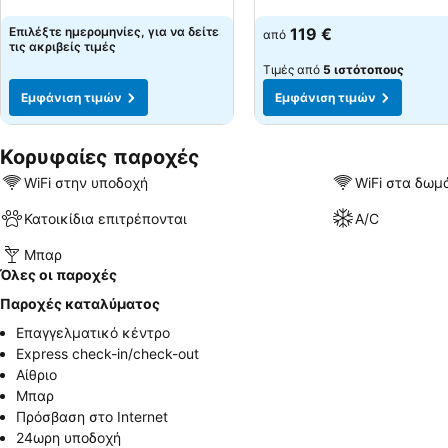
Επιλέξτε ημερομηνίες, για να δείτε
119 €
από
τις ακριβείς τιμές
Τιμές από
5 ιστότοπους
Εμφάνιση τιμών
Εμφάνιση τιμών
Κορυφαίες παροχές
WiFi στην υποδοχή
WiFi στα δωμ
Κατοικίδια επιτρέπονται
A/C
Μπαρ
Όλες οι παροχές
Παροχές καταλύματος
Επαγγελματικό κέντρο
Express check-in/check-out
Αίθριο
Μπαρ
Πρόσβαση στο Internet
24ωρη υποδοχή