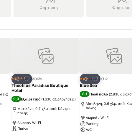
Φόρτωση
Φόρτωση
πημένα
Προσθήκη στα αγαπημένα
Προσθήκη στα α
Ξενοδοχείο
Ξενοδοχείο
4 Αστέρια
3 Αστέρια
Κοινοποίηση
Κοινοποίηση
Theofilos Paradise Boutique
Blue Sea
Hotel
8,1
σεις
)
Πολύ καλό
(
2.836 αξιολο
9,3
Εξαιρετικό
(
1.630 αξιολογήσεις
)
ρο
Μυτιλήνη, 0.6 χλμ. από: Κέ
πόλης
Μυτιλήνη, 0.7 χλμ. από: Κέντρο
πόλης
Δωρεάν Wi-Fi
Δωρεάν Wi-Fi
Parking
Πισίνα
A/C