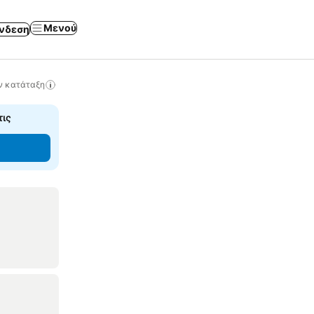
Μενού
νδεση
ν κατάταξη
τις