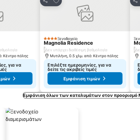
Κοινοποίηση
Κο
Ξενοδοχείο
Ξεν
4 Αστέρια
Magnolia Residence
Mo
/
/
βαθμολογία
Δεν υπάρχει διαθέσιμη βαθμολογία
Δε
ό: Κέντρο πόλης
Μυτιλήνη, 0.5 χλμ. από: Κέντρο πόλης
ες, για να
Επιλέξτε ημερομηνίες, για να
Ε
ιμές
δείτε τις ακριβείς τιμές
δ
ιμών
Εμφάνιση τιμών
Εμφάνιση όλων των καταλυμάτων στον προορισμό 