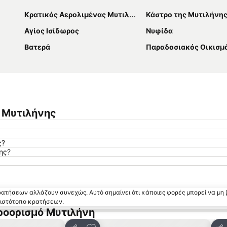
Κρατικός Αερολιμένας Μυτιλήνης Οδυσσέας Ελύτης
Κάστρο της Μυτιλήνη
Αγίος Ισίδωρος
Νυφίδα
Βατερά
Παραδοσιακός Οικισμός 
ς Μυτιλήνης
ς?
ης?
κρατήσεων αλλάζουν συνεχώς. Αυτό σημαίνει ότι κάποιες φορές μπορεί να μη 
ν ιστότοπο κρατήσεων.
ροορισμό Μυτιλήνη
 αγαπημένα
Προσθήκη στα αγαπημένα