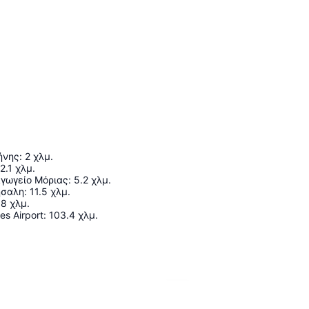
ήνης
:
2
χλμ.
2.1
χλμ.
γωγείο Μόριας
:
5.2
χλμ.
ήσαλη
:
11.5
χλμ.
.8
χλμ.
s Airport
:
103.4
χλμ.
Ανάπτυξη χάρτη