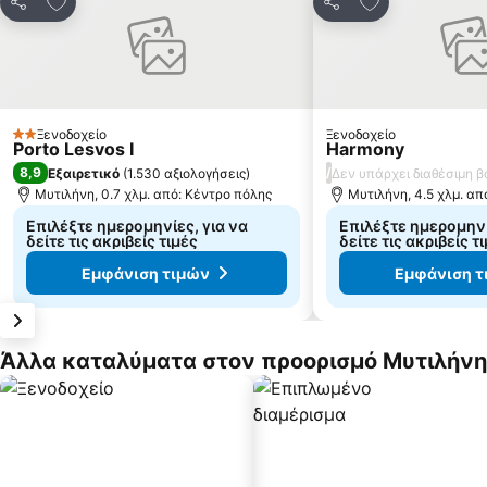
Κοινοποίηση
Κοινοποίηση
Ξενοδοχείο
Ξενοδοχείο
2 Αστέρια
Porto Lesvos I
Harmony
8,9
/
Εξαιρετικό
(
1.530 αξιολογήσεις
)
Δεν υπάρχει διαθέσιμη 
Μυτιλήνη, 0.7 χλμ. από: Κέντρο πόλης
Μυτιλήνη, 4.5 χλμ. απ
Επιλέξτε ημερομηνίες, για να
Επιλέξτε ημερομηνί
δείτε τις ακριβείς τιμές
δείτε τις ακριβείς τ
Εμφάνιση τιμών
Εμφάνιση τ
Άλλα καταλύματα στον προορισμό Μυτιλήνη