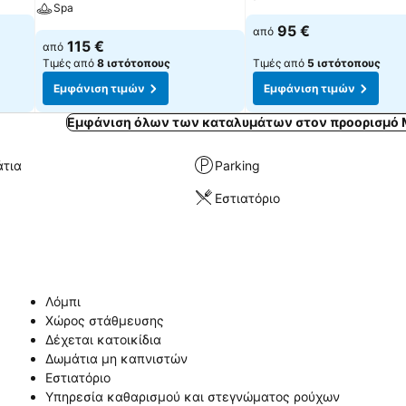
Spa
95 €
από
115 €
από
Τιμές από
8 ιστότοπους
Τιμές από
5 ιστότοπους
Εμφάνιση τιμών
Εμφάνιση τιμών
Εμφάνιση όλων των καταλυμάτων στον προορισμό 
άτια
Parking
Εστιατόριο
Λόμπι
Χώρος στάθμευσης
Δέχεται κατοικίδια
Δωμάτια μη καπνιστών
Εστιατόριο
Υπηρεσία καθαρισμού και στεγνώματος ρούχων