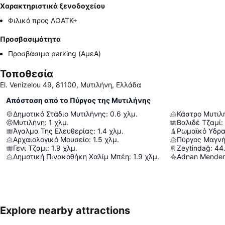
Χαρακτηριστικά ξενοδοχείου
Φιλικό προς ΛΟΑΤΚ+
Προσβασιμότητα
Προσβάσιμο parking (ΑμεΑ)
Τοποθεσία
El. Venizelou 49, 81100, Μυτιλήνη, Ελλάδα
Απόσταση από το Πύργος της Μυτιλήνης
Δημοτικό Στάδιο Μυτιλήνης
:
0.6
χλμ.
Κάστρο Μυτιλ
Μυτιλήνη
:
1
χλμ.
Βαλιδέ Τζαμί
:
Άγαλμα Της Ελευθερίας
:
1.4
χλμ.
Ρωμαϊκό Υδρα
Αρχαιολογικό Μουσείο
:
1.5
χλμ.
Πύργος Μαγν
Γενι Τζαμι
:
1.9
χλμ.
Zeytindağ
:
44
Δημοτική Πινακοθήκη Χαλίμ Μπέη
:
1.9
χλμ.
Adnan Mendere
Explore nearby attractions