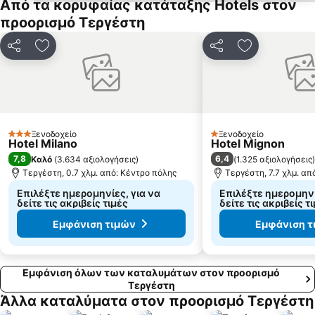
Από τα κορυφαίας κατάταξης Hotels στον
προορισμό Τεργέστη
Κοινοποίηση
Προσθήκη στα αγαπημένα
Κοινοποίηση
Προσθήκη στ
Ξενοδοχείο
Ξενοδοχείο
3 Αστέρια
1 Αστέρια
Hotel Milano
Hotel Mignon
7,8
6,4
Καλό
(
3.634 αξιολογήσεις
)
(
1.325 αξιολογήσεις
)
Τεργέστη, 0.7 χλμ. από: Κέντρο πόλης
Τεργέστη, 7.7 χλμ. απ
Επιλέξτε ημερομηνίες, για να
Επιλέξτε ημερομηνί
δείτε τις ακριβείς τιμές
δείτε τις ακριβείς τ
Εμφάνιση τιμών
Εμφάνιση τ
Εμφάνιση όλων των καταλυμάτων στον προορισμό
Τεργέστη
Άλλα καταλύματα στον προορισμό Τεργέστη