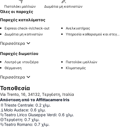
Πιστολάκι μαλλιών
Δωμάτια μη καπνιστών
Όλες οι παροχές
Παροχές καταλύματος
Express check-in/check-out
Ανελκυστήρας
Δωμάτια μη καπνιστών
Υπηρεσία καθαρισμού και στεγνώματος ρούχων
Περισσότερα
Παροχές δωματίου
Λουτρό με ντουζιέρα
Πιστολάκι μαλλιών
Θέρμανση
Κλιματισμός
Περισσότερα
Τοποθεσία
Via Trento, 16, 34132, Τεργέστη, Ιταλία
Απόσταση από το Affittacamere Iris
Trieste Centrale
:
0.2
χλμ.
Molo Audace
:
0.6
χλμ.
Teatro Lirico Giuseppe Verdi
:
0.6
χλμ.
Τεργέστη
:
0.7
χλμ.
Teatro Romano
:
0.7
χλμ.