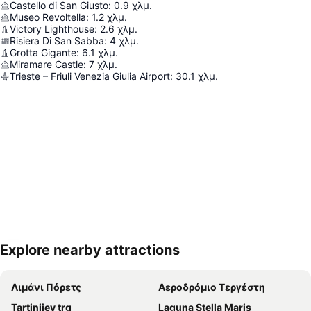
Castello di San Giusto
:
0.9
χλμ.
Museo Revoltella
:
1.2
χλμ.
Victory Lighthouse
:
2.6
χλμ.
Risiera Di San Sabba
:
4
χλμ.
Grotta Gigante
:
6.1
χλμ.
Miramare Castle
:
7
χλμ.
Trieste – Friuli Venezia Giulia Airport
:
30.1
χλμ.
Explore nearby attractions
Ανάπτυξη χάρτη
Λιμάνι Πόρετς
Αεροδρόμιο Τεργέστη
Tartinijev trg
Laguna Stella Maris