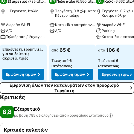
8,8
8,1
7,8
Εξαιρετικό
(
785 αξιολογήσεις
Πολύ καλό
)
(
6.560 αξιολογήσεις
Καλό
)
(
6.662 αξιο
Τεργέστη, Ιταλία
Τεργέστη, 0.8 χλμ. από:
Τεργέστη, 0.7 χλμ.
Κέντρο πόλης
Κέντρο πόλης
Δωρεάν Wi-Fi
Κατοικίδια επιτρέπονται
Δωρεάν Wi-Fi
A/C
A/C
Parking
Τηλεόραση / Ψυχαγωγία
Εμφάνιση τιμών
Εμφάνιση τιμών
Εμφάνιση τιμών
Επιλέξτε ημερομηνίες,
65 €
106 €
από
από
για να δείτε τις
ακριβείς τιμές
Τιμές από
6
Τιμές από
6
ιστότοπους
ιστότοπους
Εμφάνιση τιμών
Εμφάνιση τιμών
Εμφάνιση τιμών
Εμφάνιση όλων των καταλυμάτων στον προορισμό
Τεργέστη
Κριτικές
Εξαιρετικό
8,8
με βάση 785 αξιολογήσεις από κορυφαίους
ιστότοπους
Κριτικές πελατών