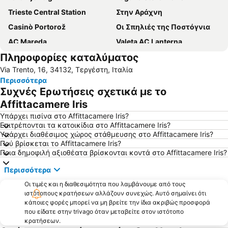
Trieste Central Station
Στην Αράχνη
Casinò Portorož
Οι Σπηλιές της Ποστόγνια
AC Mareda
Valeta AC Lanterna
Πληροφορίες καταλύματος
Lignano Sabbiadoro
Via Trento, 16, 34132, Τεργέστη, Ιταλία
Περισσότερα
Συχνές Ερωτήσεις σχετικά με το
Affittacamere Iris
Υπάρχει πισίνα στο Affittacamere Iris?
Επιτρέπονται τα κατοικίδια στο Affittacamere Iris?
Υπάρχει διαθέσιμος χώρος στάθμευσης στο Affittacamere Iris?
Πού βρίσκεται το Affittacamere Iris?
Ποια δημοφιλή αξιοθέατα βρίσκονται κοντά στο Affittacamere Iris?
Περισσότερα
Οι τιμές και η διαθεσιμότητα που λαμβάνουμε από τους
ιστότοπους κρατήσεων αλλάζουν συνεχώς. Αυτό σημαίνει ότι
κάποιες φορές μπορεί να μη βρείτε την ίδια ακριβώς προσφορά
που είδατε στην trivago όταν μεταβείτε στον ιστότοπο
κρατήσεων.