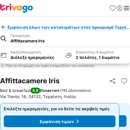
Αγαπημέν
Σύνδε
Με
Εμφάνιση όλων των καταλυμάτων στον προορισμό Τεργέσ
Προορισμός
Affittacamere Iris
Άφιξη/Αναχώρηση
Επισκέπτες & δωμάτια
Διάλεξε ημερομηνίες
2 πελάτες, 1 δωμάτιο
Πώς οι πληρωμές σε εμάς επηρεάζουν την κατάταξη
Affittacamere Iris
Κοινοποί
Πρ
Bed & breakfast
8,8
Εξαιρετικό
(
785 αξιολογήσεις
)
Via Trento, 16, 34132, Τεργέστη, Ιταλία
Επιλέξτε ημερομηνίες, για να δείτε τις ακριβείς τιμές
Επιλέξτε ημερομηνίες, για να δείτε τις ακριβείς τιμές
Εμφάνιση τιμών
Εμφάνιση τιμών