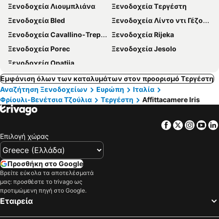
Ξενοδοχεία Λιουμπλιάνα
Ξενοδοχεία Τεργέστη
Ξενοδοχεία Bled
Ξενοδοχεία Λίντο ντι Γέζολο
Ξενοδοχεία Cavallino-Treporti
Ξενοδοχεία Rijeka
Ξενοδοχεία Porec
Ξενοδοχεία Jesolo
Ξενοδοχεία Opatija
Εμφάνιση όλων των καταλυμάτων στον προορισμό Τεργέστη
Αναζήτηση Ξενοδοχείων
Ευρώπη
Ιταλία
Φρίουλι-Βενέτσια Τζούλια
Τεργέστη
Affittacamere Iris
Facebook
Twitter
Insta
Yo
Επιλογή χώρας
Προσθήκη στο Google
Βρείτε εύκολα τα αποτελέσματά
μας: προσθέστε το trivago ως
προτιμώμενη πηγή στο Google.
Εταιρεία