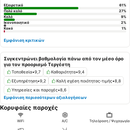
Εξαιρετικό
61
%
Πολύ καλό
27
%
Καλό
9
%
Ικανοποιητικό
2
%
Κακό
1
%
Εμφάνιση κριτικών
Συγκεντρώνει βαθμολογία πάνω από τον μέσο όρο
για τον προορισμό Τεργέστη
Τοποθεσία
•
9,7
Καθαριότητα
•
9,4
Εξυπηρέτηση
•
9,2
Καλή σχέση ποιότητας-τιμής
•
8,8
Υπηρεσίες και παροχές
•
8,6
Εμφάνιση περισσότερων αξιολογήσεων
Κορυφαίες παροχές
WiFi
A/C
Τηλεόραση / Ψυχαγωγία