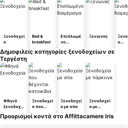
Ξενοδοχεί
Bed &
Επιπλωμέ
Ξενώνας
Ξενο
ο
breakfast
νο
ο
διαμέρισμ
διαμ
Δημοφιλείς κατηγορίες ξενοδοχείων σε
α
άτω
Τεργέστη
Φθηνά
Ξενοδοχεί
Ξενοδοχεί
Ξενοδοχεί
ξενοδοχεί
α που
α με σπα
α με
α
δέχονται
πάρκινγκ
Προορισμοί κοντά στο Affittacamere Iris
κατοικίδι
α