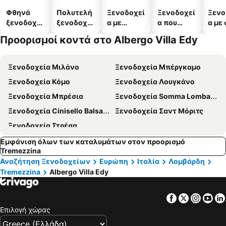
Φθηνά
Πολυτελή
Ξενοδοχεί
Ξενοδοχεί
Ξενο
ξενοδοχεί
ξενοδοχεί
α με
α που
α με
α
α
πισίνες
δέχονται
Προορισμοί κοντά στο Albergo Villa Edy
κατοικίδι
α
Ξενοδοχεία Μιλάνο
Ξενοδοχεία Μπέργκαμο
Ξενοδοχεία Κόμο
Ξενοδοχεία Λουγκάνο
Ξενοδοχεία Μπρέσια
Ξενοδοχεία Somma Lombardo
Ξενοδοχεία Cinisello Balsamo
Ξενοδοχεία Σαντ Μόριτς
Ξενοδοχεία Στρέσα
Εμφάνιση όλων των καταλυμάτων στον προορισμό
Tremezzina
Αναζήτηση Ξενοδοχείων
Ευρώπη
Ιταλία
Λομβάρδη
Tremezzina
Albergo Villa Edy
Facebook
Twitter
Insta
Yo
Επιλογή χώρας