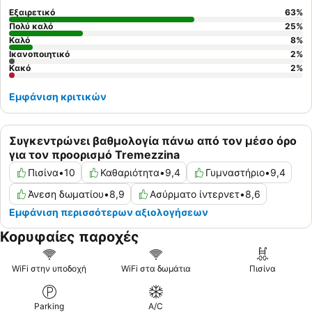
Εξαιρετικό
63
%
Πολύ καλό
25
%
Καλό
8
%
Ικανοποιητικό
2
%
Κακό
2
%
Εμφάνιση κριτικών
Συγκεντρώνει βαθμολογία πάνω από τον μέσο όρο
για τον προορισμό Tremezzina
Πισίνα
•
10
Καθαριότητα
•
9,4
Γυμναστήριο
•
9,4
Άνεση δωματίου
•
8,9
Ασύρματο ίντερνετ
•
8,6
Εμφάνιση περισσότερων αξιολογήσεων
Κορυφαίες παροχές
WiFi στην υποδοχή
WiFi στα δωμάτια
Πισίνα
Parking
A/C