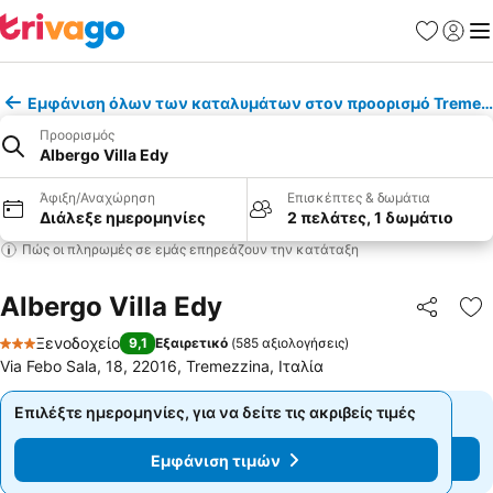
Αγαπημέν
Σύνδε
Με
Εμφάνιση όλων των καταλυμάτων στον προορισμό Tremez
Προορισμός
Albergo Villa Edy
Άφιξη/Αναχώρηση
Επισκέπτες & δωμάτια
Διάλεξε ημερομηνίες
2 πελάτες, 1 δωμάτιο
Πώς οι πληρωμές σε εμάς επηρεάζουν την κατάταξη
Albergo Villa Edy
Κοινοποί
Πρ
Ξενοδοχείο
9,1
Εξαιρετικό
(
585 αξιολογήσεις
)
3 Αστέρια
Via Febo Sala, 18, 22016, Tremezzina, Ιταλία
Επιλέξτε ημερομηνίες, για να δείτε τις ακριβείς τιμές
Επιλέξτε ημερομηνίες, για να δείτε τις ακριβείς τιμές
Εμφάνιση τιμών
Εμφάνιση τιμών