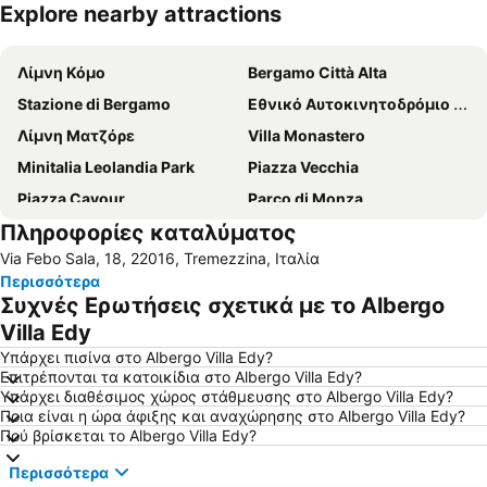
Explore nearby attractions
Ανάπτυξη χάρτη
Λίμνη Κόμο
Bergamo Città Alta
Stazione di Bergamo
Εθνικό Αυτοκινητοδρόμιο της Μόντζα
Λίμνη Ματζόρε
Villa Monastero
Minitalia Leolandia Park
Piazza Vecchia
Piazza Cavour
Parco di Monza
Πληροφορίες καταλύματος
Boccaleone
Varenna-Esino-Perledo
Via Febo Sala, 18, 22016, Tremezzina, Ιταλία
Lago di Lugano
Στάδιο Τζουζέπε Σινιγκάλια
Περισσότερα
Duomo
Monterosso
Συχνές Ερωτήσεις σχετικά με το Albergo
Intra
Villa Edy
Υπάρχει πισίνα στο Albergo Villa Edy?
Επιτρέπονται τα κατοικίδια στο Albergo Villa Edy?
Υπάρχει διαθέσιμος χώρος στάθμευσης στο Albergo Villa Edy?
Ποια είναι η ώρα άφιξης και αναχώρησης στο Albergo Villa Edy?
Πού βρίσκεται το Albergo Villa Edy?
Περισσότερα