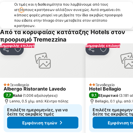
Οι τιμές και η διαθεσιμότητα που λαμβάνουμε από τους
ιστότοπους κρατήσεων αλλάζουν συνεχώς. Αυτό σημαίνει ότι
κάποιες φορές μπορεί να μη βρείτε την ίδια ακριβώς προσφορά
που είδατε στην trivago όταν μεταβείτε στον ιστότοπο
κρατήσεων.
Από τα κορυφαίας κατάταξης Hotels στον
προορισμό Tremezzina
Δημοφιλής επιλογή
Δημοφιλής επιλογή
Κοινοποίηση
Προσθήκη στα αγαπημένα
Κοινοποίηση
Προσθήκη στ
Ξενοδοχείο
Ξενοδοχείο
2 Αστέρια
2 Αστέρια
Albergo Ristorante Lavedo
Hotel Bellagio
7,7
9,1
Καλό
(
1.006 αξιολογήσεις
)
Εξαιρετικό
(
3.181 α
Lenno, 0.5 χλμ. από: Κέντρο πόλης
Bellagio, 0.1 χλμ. από
Επιλέξτε ημερομηνίες, για να
Επιλέξτε ημερομηνί
δείτε τις ακριβείς τιμές
δείτε τις ακριβείς τ
Εμφάνιση τιμών
Εμφάνιση τ