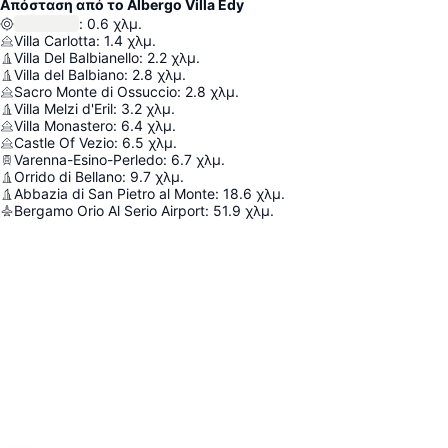
Απόσταση από το Albergo Villa Edy
:
0.6
χλμ.
Villa Carlotta
:
1.4
χλμ.
Villa Del Balbianello
:
2.2
χλμ.
Villa del Balbiano
:
2.8
χλμ.
Sacro Monte di Ossuccio
:
2.8
χλμ.
Villa Melzi d'Eril
:
3.2
χλμ.
Villa Monastero
:
6.4
χλμ.
Castle Of Vezio
:
6.5
χλμ.
Varenna-Esino-Perledo
:
6.7
χλμ.
Orrido di Bellano
:
9.7
χλμ.
Abbazia di San Pietro al Monte
:
18.6
χλμ.
Bergamo Orio Al Serio Airport
:
51.9
χλμ.