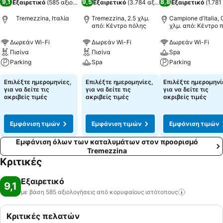
9,1
9,5
8,8
Εξαιρετικό
(
585 αξιολογήσεις
Εξαιρετικό
)
(
3.784 αξιολογήσεις
Εξαιρετικό
)
(
1.781
Tremezzina, Ιταλία
Tremezzina, 2.5 χλμ.
Campione d'Italia, 
από: Κέντρο πόλης
χλμ. από: Κέντρο 
Δωρεάν Wi-Fi
Δωρεάν Wi-Fi
Δωρεάν Wi-Fi
Πισίνα
Πισίνα
Spa
Parking
Spa
Parking
Επιλέξτε ημερομηνίες,
Επιλέξτε ημερομηνίες,
Επιλέξτε ημερομηνί
για να δείτε τις
για να δείτε τις
για να δείτε τις
ακριβείς τιμές
ακριβείς τιμές
ακριβείς τιμές
Εμφάνιση τιμών
Εμφάνιση τιμών
Εμφάνιση τιμών
Εμφάνιση όλων των καταλυμάτων στον προορισμό
Tremezzina
Κριτικές
Εξαιρετικό
9,1
με βάση 585 αξιολογήσεις από κορυφαίους
ιστότοπους
Κριτικές πελατών