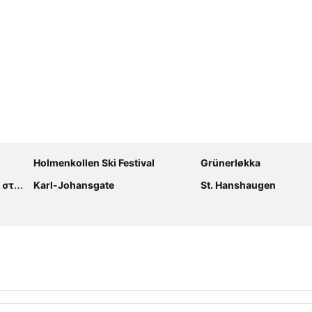
Ανάπτυξη χάρτη
Holmenkollen Ski Festival
Grünerløkka
Όσλο
Karl-Johansgate
St. Hanshaugen