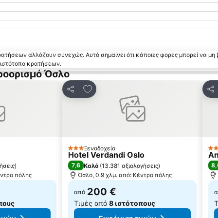
κρατήσεων αλλάζουν συνεχώς. Αυτό σημαίνει ότι κάποιες φορές μπορεί να μη 
ν ιστότοπο κρατήσεων.
ροορισμό Όσλο
 αγαπημένα
Προσθήκη στα αγαπημένα
Κοινοποίηση
Κο
Ξενοδοχείο
3 Αστέρια
3 
Hotel Verdandi Oslo
An
7,6
8,
ήσεις
)
Καλό
(
13.381 αξιολογήσεις
)
έντρο πόλης
Όσλο, 0.9 χλμ. από: Κέντρο πόλης
200 €
από
α
πους
Τιμές από
8 ιστότοπους
Τ