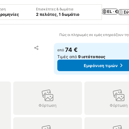
ηση
Επισκέπτες & δωμάτια
EL · €
Σύ
ερομηνίες
2 πελάτες, 1 δωμάτιο
Πώς οι πληρωμές σε εμάς επηρεάζουν τη
Προσθήκη στα αγαπημένα
74 €
από
Κοινοποίηση
Τιμές από
9 ιστότοπους
Εμφάνιση τιμών
Φόρτωση
Φόρτωση