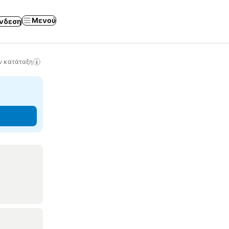
Μενού
νδεση
ν κατάταξη