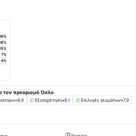
36
%
38
%
15
%
7
%
4
%
α τον προορισμό Όσλο
ιατόριο
•
8,6
Εξυπηρέτηση
•
8,1
Επιλογές γευμάτων
•
7,9
άτια
Parking