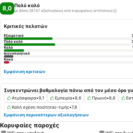
Πολύ καλό
8,0
με βάση 28.147 αξιολογήσεις από κορυφαίους
ιστότοπους
Κριτικές πελατών
Εξαιρετικό
Πολύ καλό
Καλό
Ικανοποιητικό
Κακό
Εμφάνιση κριτικών
Συγκεντρώνει βαθμολογία πάνω από τον μέσο όρο γι
Ατμόσφαιρα
•
9,1
Εμπειρία
•
8,6
Πρωινό
•
8,6
Εστ
Καλή σχέση ποιότητας-τιμής
•
7,8
Εμφάνιση περισσότερων αξιολογήσεων
Κορυφαίες παροχές
WiFi στην υποδοχή
WiFi στα δωμ