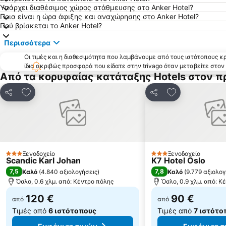
Υπάρχει διαθέσιμος χώρος στάθμευσης στο Anker Hotel?
Ποια είναι η ώρα άφιξης και αναχώρησης στο Anker Hotel?
Πού βρίσκεται το Anker Hotel?
Περισσότερα
Οι τιμές και η διαθεσιμότητα που λαμβάνουμε από τους ιστότοπους 
ίδια ακριβώς προσφορά που είδατε στην trivago όταν μεταβείτε στο
Από τα κορυφαίας κατάταξης Hotels στον π
Προσθήκη στα αγαπημένα
Προσθήκη στα
Κοινοποίηση
Κοινοποίηση
Ξενοδοχείο
Ξενοδοχείο
3 Αστέρια
3 Αστέρια
Scandic Karl Johan
K7 Hotel Oslo
7,5
7,8
Καλό
(
4.840 αξιολογήσεις
)
Καλό
(
9.779 αξιολογ
Όσλο, 0.6 χλμ. από: Κέντρο πόλης
Όσλο, 0.9 χλμ. από: Κ
120 €
90 €
από
από
Τιμές από
6 ιστότοπους
Τιμές από
7 ιστότο