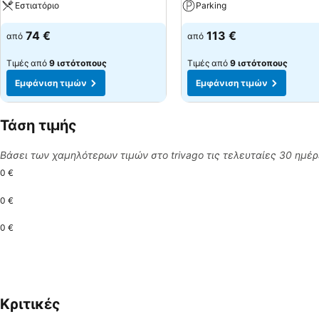
Εστιατόριο
Parking
74 €
113 €
από
από
Τιμές από
9 ιστότοπους
Τιμές από
9 ιστότοπους
Εμφάνιση τιμών
Εμφάνιση τιμών
Τάση τιμής
Βάσει των χαμηλότερων τιμών στο trivago τις τελευταίες 30 ημέ
0 €
0 €
0 €
Κριτικές