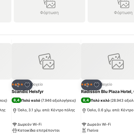
Φόρτωση
Φόρτωση
πημένα
Προσθήκη στα αγαπημένα
Προσθήκη στα α
Ξενοδοχείο
Ξενοδοχείο
4 Αστέρια
4 Αστέρια
Κοινοποίηση
Κοινοποίηση
Scandic Helsfyr
Radisson Blu Plaza Hotel,
8,4
8,4
σεις
)
Πολύ καλό
(
7.946 αξιολογήσεις
)
Πολύ καλό
(
28.943 αξιολ
όλης
Όσλο, 3.1 χλμ. από: Κέντρο πόλης
Όσλο, 0.6 χλμ. από: Κέντρο
Δωρεάν Wi-Fi
Δωρεάν Wi-Fi
Κατοικίδια επιτρέπονται
Πισίνα