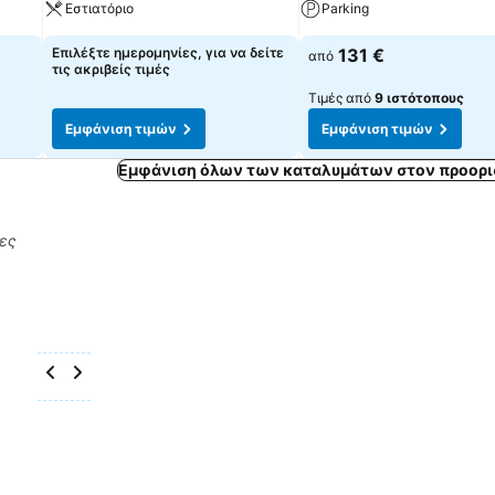
Εστιατόριο
Parking
Επιλέξτε ημερομηνίες, για να δείτε
131 €
από
τις ακριβείς τιμές
Τιμές από
9 ιστότοπους
Εμφάνιση τιμών
Εμφάνιση τιμών
Εμφάνιση όλων των καταλυμάτων στον προορι
ρες