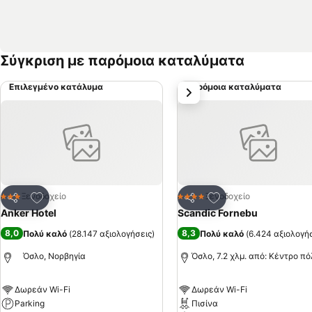
Σύγκριση με παρόμοια καταλύματα
Επιλεγμένο κατάλυμα
Παρόμοια καταλύματα
επόμενο
Προσθήκη στα αγαπημένα
Προσθήκη στα αγα
Ξενοδοχείο
Ξενοδοχείο
3 Αστέρια
4 Αστέρια
Κοινοποίηση
Κοινοποίηση
Anker Hotel
Scandic Fornebu
8,0
8,3
Πολύ καλό
(
28.147 αξιολογήσεις
)
Πολύ καλό
(
6.424 αξιολογή
Όσλο, Νορβηγία
Όσλο, 7.2 χλμ. από: Κέντρο π
Δωρεάν Wi-Fi
Δωρεάν Wi-Fi
Parking
Πισίνα