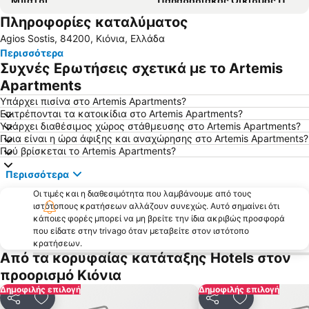
Μπατσί
Παραδοσιακός Οικισμός Πύργου
Πληροφορίες καταλύματος
Νημποριό
Νέο Λιμάνι Μυκόνου
Agios Sostis, 84200, Κιόνια, Ελλάδα
Αγκαθωπές
Παραλία Αγίου Φωκά
Περισσότερα
Βαπόρια
Συνετί
Συχνές Ερωτήσεις σχετικά με το Artemis
'Αγιος Πέτρος
Χαλανδριανή
Apartments
Παλαιό Λιμάνι Μυκόνου
Παραλία Βάρης
Υπάρχει πισίνα στο Artemis Apartments?
Επιτρέπονται τα κατοικίδια στο Artemis Apartments?
Παραδοσιακός Οικισμός Ερμούπολης
Περιβαλλοντικό και Πολιτιστικό Πάρκο Πάρου Αϊ Γιάννης Δέτης
Υπάρχει διαθέσιμος χώρος στάθμευσης στο Artemis Apartments?
Ποια είναι η ώρα άφιξης και αναχώρησης στο Artemis Apartments?
Ρόχαρη
Εθνικό Αεροδρόμιο Μυκόνου
Πού βρίσκεται το Artemis Apartments?
Παραδοσιακός οικισμός Φαλατάδος
Παραπόρτι
Περισσότερα
Όρμος Γιαννάκη
Ρήνεια
Οι τιμές και η διαθεσιμότητα που λαμβάνουμε από τους
Μπατσί
Όρνος
ιστότοπους κρατήσεων αλλάζουν συνεχώς. Αυτό σημαίνει ότι
κάποιες φορές μπορεί να μη βρείτε την ίδια ακριβώς προσφορά
Μέγας Γυαλός
Κίνι
που είδατε στην trivago όταν μεταβείτε στον ιστότοπο
Αγία Μαρίνα
Φοίνικας
κρατήσεων.
Από τα κορυφαίας κατάταξης Hotels στον
Απηγανιά
Αγροτομουσείο-Μύλος του Μπονή
προορισμό Κιόνια
Ελιά
Κιόνια
Δημοφιλής επιλογή
Δημοφιλής επιλογή
Καλύβια
Κάτω Μύλοι
Κοινοποίηση
Προσθήκη στα αγαπημένα
Κοινοποίηση
Προσθήκη στ