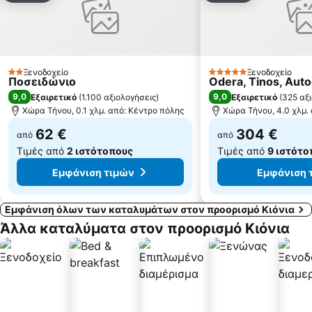
Καζίνο Σύρου
Άγιος Στέφανος
Παραδοσιακός Οικισμός Τριαντάρος
Οδός Ματογιάννη
Άγιος Ιωάννης
Αζόλιμνος
Άγιος Κυπριανός
Πιτροφός
Ξενοδοχείο
Ξενοδοχείο
2 Αστέρια
5 Αστέρια
Ποσειδώνιο
Odera, Tinos, Auto
Σάντα Μαργαρίτα
Νεώριο Ναυπηγεία Σύρου
9,0
9,0
Εξαιρετικό
(
1.100 αξιολογήσεις
)
Εξαιρετικό
(
325 αξ
Χώρα Τήνου, 0.1 χλμ. από: Κέντρο πόλης
Χώρα Τήνου, 4.0 χλμ.
62 €
304 €
από
από
Τιμές από
2 ιστότοπους
Τιμές από
9 ιστότο
Εμφάνιση τιμών
Εμφάνιση 
Εμφάνιση όλων των καταλυμάτων στον προορισμό Κιόνια
Άλλα καταλύματα στον προορισμό Κιόνια