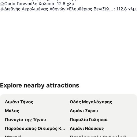
Οικία Γιαννούλη Χαλεπά
:
12.6
χλμ.
Διεθνής Αερολιμένας Αθηνών «Ελευθέριος Βενιζέλος»
:
112.8
χλμ.
Explore nearby attractions
Ανάπτυξη χάρτη
Λιμάνι Τήνος
Οδός Μεγαλόχαρης
Μύλος
Λιμάνι Σύρου
Παναγία της Τήνου
Παραλία Γαλησσά
Παραδοσιακός Οικισμός Καρδιανής
Λιμάνι Νάουσας