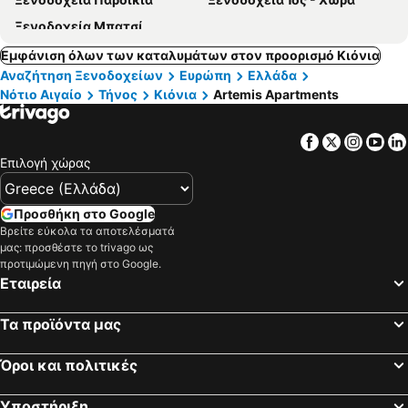
Ξενοδοχεία Μπατσί
Εμφάνιση όλων των καταλυμάτων στον προορισμό Κιόνια
Αναζήτηση Ξενοδοχείων
Ευρώπη
Ελλάδα
Νότιο Αιγαίο
Τήνος
Κιόνια
Artemis Apartments
Facebook
Twitter
Insta
Yo
Επιλογή χώρας
Προσθήκη στο Google
Βρείτε εύκολα τα αποτελέσματά
μας: προσθέστε το trivago ως
προτιμώμενη πηγή στο Google.
Εταιρεία
Τα προϊόντα μας
Όροι και πολιτικές
Υποστήριξη