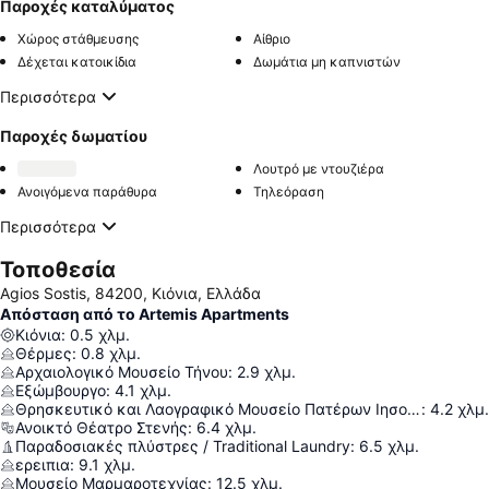
Παροχές καταλύματος
Χώρος στάθμευσης
Αίθριο
Δέχεται κατοικίδια
Δωμάτια μη καπνιστών
Περισσότερα
Παροχές δωματίου
Λουτρό με ντουζιέρα
Ανοιγόμενα παράθυρα
Τηλεόραση
Περισσότερα
Τοποθεσία
Agios Sostis, 84200, Κιόνια, Ελλάδα
Απόσταση από το Artemis Apartments
Κιόνια
:
0.5
χλμ.
Θέρμες
:
0.8
χλμ.
Αρχαιολογικό Μουσείο Τήνου
:
2.9
χλμ.
Εξώμβουργο
:
4.1
χλμ.
Θρησκευτικό και Λαογραφικό Μουσείο Πατέρων Ιησουιτών
:
4.2
χλμ.
Ανοικτό Θέατρο Στενής
:
6.4
χλμ.
Παραδοσιακές πλύστρες / Traditional Laundry
:
6.5
χλμ.
ερειπια
:
9.1
χλμ.
Μουσείο Μαρμαροτεχνίας
:
12.5
χλμ.