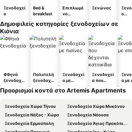
Ξενοδοχεί
Bed &
Επιπλωμέ
Ξενώνας
Ξενο
ο
breakfast
νο
ο
διαμέρισμ
διαμ
Δημοφιλείς κατηγορίες ξενοδοχείων σε
α
άτω
Κιόνια
Φθηνά
Πολυτελή
Ξενοδοχεί
Ξενοδοχεί
Ξενο
ξενοδοχεί
ξενοδοχεί
α με
α που
α με
α
α
πισίνες
δέχονται
Προορισμοί κοντά στο Artemis Apartments
κατοικίδι
α
Ξενοδοχεία Χώρα Τήνου
Ξενοδοχεία Χώρα Μυκόνου
Ξενοδοχεία Νάξος - Χώρα
Ξενοδοχεία Νάουσα
Ξενοδοχεία Ερμούπολη
Ξενοδοχεία Άγιος Προκόπιος
Ξενοδοχεία Παροικιά
Ξενοδοχεία Ίος - Χώρα