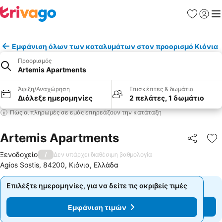
Αγαπημέν
Σύνδε
Με
Εμφάνιση όλων των καταλυμάτων στον προορισμό Κιόνια
Προορισμός
Artemis Apartments
Άφιξη/Αναχώρηση
Επισκέπτες & δωμάτια
Διάλεξε ημερομηνίες
2 πελάτες, 1 δωμάτιο
Πώς οι πληρωμές σε εμάς επηρεάζουν την κατάταξη
Artemis Apartments
Κοινοποί
Πρ
Ξενοδοχείο
/
Δεν υπάρχει διαθέσιμη βαθμολογία
Agios Sostis, 84200, Κιόνια, Ελλάδα
Επιλέξτε ημερομηνίες, για να δείτε τις ακριβείς τιμές
Επιλέξτε ημερομηνίες, για να δείτε τις ακριβείς τιμές
Εμφάνιση τιμών
Εμφάνιση τιμών