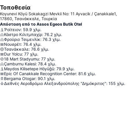
Τοποθεσία
Koyunevi Köyü Sokakagzi Mevkii No: 11 Ayvacik / Çanakkale1,
17860, Τσανάκκαλε, Τουρκία
Απόσταση από το Assos Egeos Butik Otel
Ῥοίτειον
:
59.9
χλμ.
Κάστρο Κιλιτμπαχίρ
:
76.2
χλμ.
Φρούριο Τσιμενλίκ
:
76.3
χλμ.
Νουσρέτ
:
76.4
χλμ.
Τσανάκκαλε
:
76.6
χλμ.
Dur Yolcu
:
77
χλμ.
18 Mart Stadyumu
:
77
χλμ.
Çamburnu Kalesi
:
78.4
χλμ.
Maydos Kilisetepe Höyüğü
:
79.9
χλμ.
Epic Of Canakkale Recognition Center
:
81.6
χλμ.
Bergama Otogar
:
90.1
χλμ.
Διεθνές Αεροδρόμιο Αλεξανδρούπολης "Δημόκριτος"
:
155
χλμ.