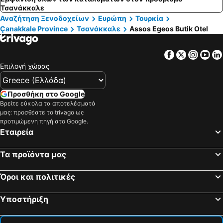
Τσανάκκαλε
Αναζήτηση Ξενοδοχείων
Ευρώπη
Τουρκία
Çanakkale Province
Τσανάκκαλε
Assos Egeos Butik Otel
Facebook
Twitter
Insta
Yo
Επιλογή χώρας
Προσθήκη στο Google
Βρείτε εύκολα τα αποτελέσματά
μας: προσθέστε το trivago ως
προτιμώμενη πηγή στο Google.
Εταιρεία
Τα προϊόντα μας
Όροι και πολιτικές
Υποστήριξη