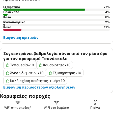
Εξαιρετικό
77
%
Πολύ καλό
4
%
Καλό
0
%
Ικανοποιητικό
2
%
Κακό
17
%
Εμφάνιση κριτικών
Συγκεντρώνει βαθμολογία πάνω από τον μέσο όρο
για τον προορισμό Τσανάκκαλε
Τοποθεσία
•
10
Καθαριότητα
•
10
Άνεση δωματίου
•
10
Εξυπηρέτηση
•
10
Καλή σχέση ποιότητας-τιμής
•
10
Εμφάνιση περισσότερων αξιολογήσεων
Κορυφαίες παροχές
WiFi στην υποδοχή
WiFi στα δωμάτια
Πισίνα