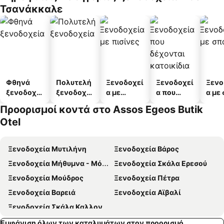
Τσανάκκαλε
Φθηνά
Πολυτελή
Ξενοδοχεί
Ξενοδοχεί
Ξενο
ξενοδοχεί
ξενοδοχεί
α με
α που
α με
α
α
πισίνες
δέχονται
Προορισμοί κοντά στο Assos Egeos Butik
κατοικίδι
Otel
α
Ξενοδοχεία Μυτιλήνη
Ξενοδοχεία Βάρος
Ξενοδοχεία Μήθυμνα - Μόλυβος
Ξενοδοχεία Σκάλα Ερεσού
Ξενοδοχεία Μούδρος
Ξενοδοχεία Πέτρα
Ξενοδοχεία Βαρειά
Ξενοδοχεία Αϊβαλί
Ξενοδοχεία Σκάλα Καλλονής
Εμφάνιση όλων των καταλυμάτων στον προορισμό