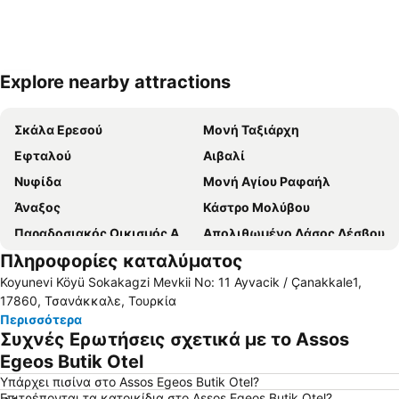
Explore nearby attractions
Ανάπτυξη χάρτη
Σκάλα Ερεσού
Μονή Ταξιάρχη
Εφταλού
Αιβαλί
Νυφίδα
Μονή Αγίου Ραφαήλ
Άναξος
Κάστρο Μολύβου
Παραδοσιακός Οικισμός Αγιάσου
Απολιθωμένο Δάσος Λέσβου
Πληροφορίες καταλύματος
Παραδοσιακός οικισμός Μολύβου
Μουσείο Ελιάς Λέσβου
Koyunevi Köyü Sokakagzi Mevkii No: 11 Ayvacik / Çanakkale1,
Κανόνι
Τσόνια
17860, Τσανάκκαλε, Τουρκία
Παραδοσιακός Οικισμός Πέτρας
Πανηγύρι Ταξιάρχη Μανταμάδου
Περισσότερα
Συχνές Ερωτήσεις σχετικά με το Assos
Cunda Island
Παραδοσιακός Οικισμός Παναγιούδας
Egeos Butik Otel
Ayvacik
Sarimsakli Beach
Υπάρχει πισίνα στο Assos Egeos Butik Otel?
Λιμανάκι Άσσου
Το πανηγύρι των Μιστεγνών
Επιτρέπονται τα κατοικίδια στο Assos Egeos Butik Otel?