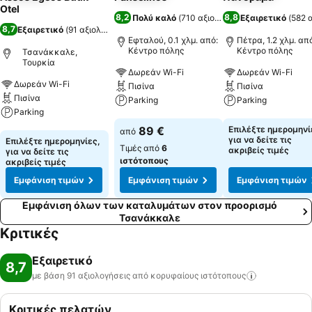
Otel
8,2
8,8
Πολύ καλό
(
710 αξιολογήσεις
Εξαιρετικό
)
(
582 
8,7
Εξαιρετικό
(
91 αξιολογήσεις
)
Εφταλού, 0.1 χλμ. από:
Πέτρα, 1.2 χλμ. απ
Κέντρο πόλης
Κέντρο πόλης
Τσανάκκαλε,
Τουρκία
Δωρεάν Wi-Fi
Δωρεάν Wi-Fi
Δωρεάν Wi-Fi
Πισίνα
Πισίνα
Πισίνα
Parking
Parking
Parking
Εμφάνιση τιμών
Εμφάνιση τιμών
89 €
Επιλέξτε ημερομηνί
από
Εμφάνιση τιμών
για να δείτε τις
Επιλέξτε ημερομηνίες,
Τιμές από
6
ακριβείς τιμές
για να δείτε τις
ιστότοπους
ακριβείς τιμές
Εμφάνιση τιμών
Εμφάνιση τιμών
Εμφάνιση τιμών
Εμφάνιση όλων των καταλυμάτων στον προορισμό
Τσανάκκαλε
Κριτικές
Εξαιρετικό
8,7
με βάση 91 αξιολογήσεις από κορυφαίους
ιστότοπους
Κριτικές πελατών