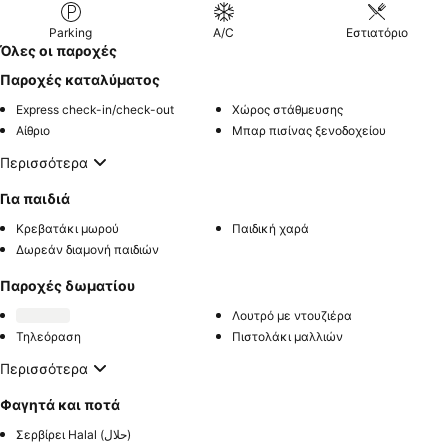
Parking
A/C
Εστιατόριο
Όλες οι παροχές
Παροχές καταλύματος
Express check-in/check-out
Χώρος στάθμευσης
Αίθριο
Μπαρ πισίνας ξενοδοχείου
Περισσότερα
Για παιδιά
Κρεβατάκι μωρού
Παιδική χαρά
Δωρεάν διαμονή παιδιών
Παροχές δωματίου
Λουτρό με ντουζιέρα
Τηλεόραση
Πιστολάκι μαλλιών
Περισσότερα
Φαγητά και ποτά
Σερβίρει Halal (حلال)