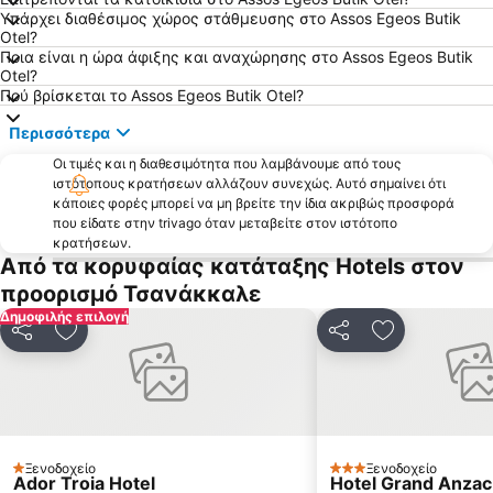
Υπάρχει διαθέσιμος χώρος στάθμευσης στο Assos Egeos Butik
Παραδοσιακός Οικισμός Μόριας
Yesilyurt
Otel?
Kucukkuyu
Babakale
Ποια είναι η ώρα άφιξης και αναχώρησης στο Assos Egeos Butik
Otel?
Ayvalik Belediye Beach
Πού βρίσκεται το Assos Egeos Butik Otel?
Περισσότερα
Οι τιμές και η διαθεσιμότητα που λαμβάνουμε από τους
ιστότοπους κρατήσεων αλλάζουν συνεχώς. Αυτό σημαίνει ότι
κάποιες φορές μπορεί να μη βρείτε την ίδια ακριβώς προσφορά
που είδατε στην trivago όταν μεταβείτε στον ιστότοπο
κρατήσεων.
Από τα κορυφαίας κατάταξης Hotels στον
προορισμό Τσανάκκαλε
Δημοφιλής επιλογή
Κοινοποίηση
Προσθήκη στα αγαπημένα
Κοινοποίηση
Προσθήκη στ
Ξενοδοχείο
Ξενοδοχείο
1 Αστέρια
3 Αστέρια
Ador Troia Hotel
Hotel Grand Anzac