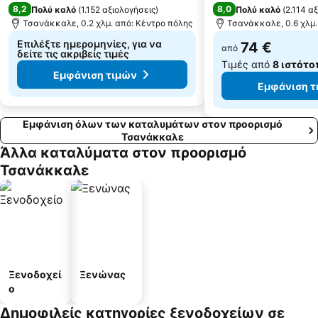
8,2
8,0
Πολύ καλό
(
1.152 αξιολογήσεις
)
Πολύ καλό
(
2.114 α
Τσανάκκαλε, 0.2 χλμ. από: Κέντρο πόλης
Τσανάκκαλε, 0.6 χλμ.
Επιλέξτε ημερομηνίες, για να
74 €
από
δείτε τις ακριβείς τιμές
Τιμές από
8 ιστότο
Εμφάνιση τιμών
Εμφάνιση τ
Εμφάνιση όλων των καταλυμάτων στον προορισμό
Τσανάκκαλε
Άλλα καταλύματα στον προορισμό
Τσανάκκαλε
Ξενοδοχεί
Ξενώνας
ο
Δημοφιλείς κατηγορίες ξενοδοχείων σε