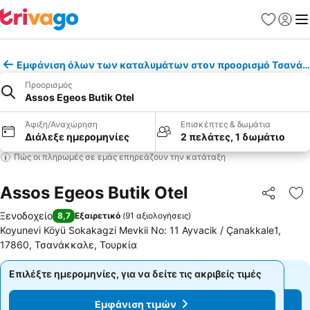
Αγαπημέν
Σύνδε
Με
Εμφάνιση όλων των καταλυμάτων στον προορισμό Τσανάκ
Προορισμός
Assos Egeos Butik Otel
Άφιξη/Αναχώρηση
Επισκέπτες & δωμάτια
Διάλεξε ημερομηνίες
2 πελάτες, 1 δωμάτιο
Πώς οι πληρωμές σε εμάς επηρεάζουν την κατάταξη
Assos Egeos Butik Otel
Κοινοποί
Πρ
Ξενοδοχείο
8,7
Εξαιρετικό
(
91 αξιολογήσεις
)
Koyunevi Köyü Sokakagzi Mevkii No: 11 Ayvacik / Çanakkale1,
17860, Τσανάκκαλε, Τουρκία
Επιλέξτε ημερομηνίες, για να δείτε τις ακριβείς τιμές
Επιλέξτε ημερομηνίες, για να δείτε τις ακριβείς τιμές
Εμφάνιση τιμών
Εμφάνιση τιμών