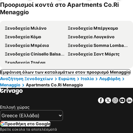
α
α
πισίνες
δέχονται
Προορισμοί κοντά στο Apartments Co.Ri
κατοικίδι
Menaggio
α
Ξενοδοχεία Μιλάνο
Ξενοδοχεία Μπέργκαμο
Ξενοδοχεία Κόμο
Ξενοδοχεία Λουγκάνο
Ξενοδοχεία Μπρέσια
Ξενοδοχεία Somma Lombardo
Ξενοδοχεία Cinisello Balsamo
Ξενοδοχεία Σαντ Μόριτς
Ξενοδοχεία Στρέσα
Εμφάνιση όλων των καταλυμάτων στον προορισμό Menaggio
Αναζήτηση Ξενοδοχείων
Ευρώπη
Ιταλία
Λομβάρδη
Menaggio
Apartments Co.Ri Menaggio
Facebook
Twitter
Insta
Yo
Επιλογή χώρας
Προσθήκη στο Google
Βρείτε εύκολα τα αποτελέσματά