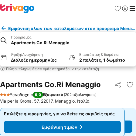
Αγαπημέν
Σύνδε
Με
Εμφάνιση όλων των καταλυμάτων στον προορισμό Menag
Προορισμός
Apartments Co.Ri Menaggio
Άφιξη/Αναχώρηση
Επισκέπτες & δωμάτια
Διάλεξε ημερομηνίες
2 πελάτες, 1 δωμάτιο
Πώς οι πληρωμές σε εμάς επηρεάζουν την κατάταξη
Apartments Co.Ri Menaggio
Κοινοποί
Πρ
Ξενοδοχείο
9,0
Εξαιρετικό
(
202 αξιολογήσεις
)
3 Αστέρια
Via per la Grona, 57, 22017, Menaggio, Ιταλία
Επιλέξτε ημερομηνίες, για να δείτε τις ακριβείς τιμές
Επιλέξτε ημερομηνίες, για να δείτε τις ακριβείς τιμές
Εμφάνιση τιμών
Εμφάνιση τιμών