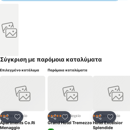
Σύγκριση με παρόμοια καταλύματα
Επιλεγμένο κατάλυμα
Παρόμοια καταλύματα
Ξενοδοχείο
Ξενοδοχείο
Ξενοδοχείο
3 Αστέρια
5 Αστέρια
3 Αστέρια
Κοινοποίηση
Προσθήκη στα αγαπημένα
Κοινοποίηση
Προσθήκη στα αγαπημένα
Κοινοποίηση
Προσθήκ
Apartments Co.Ri
Grand Hotel Tremezzo
Hotel Excelsior
Menaggio
Splendide