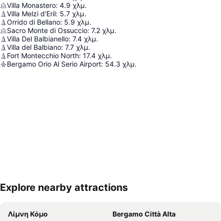
Villa Monastero
:
4.9
χλμ.
Villa Melzi d'Eril
:
5.7
χλμ.
Orrido di Bellano
:
5.9
χλμ.
Sacro Monte di Ossuccio
:
7.2
χλμ.
Villa Del Balbianello
:
7.4
χλμ.
Villa del Balbiano
:
7.7
χλμ.
Fort Montecchio North
:
17.4
χλμ.
Bergamo Orio Al Serio Airport
:
54.3
χλμ.
Explore nearby attractions
Ανάπτυξη χάρτη
Λίμνη Κόμο
Bergamo Città Alta