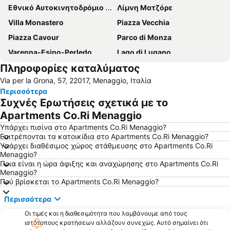
Εθνικό Αυτοκινητοδρόμιο της Μόντζα
Λίμνη Ματζόρε
Villa Monastero
Piazza Vecchia
Piazza Cavour
Parco di Monza
Varenna-Esino-Perledo
Lago di Lugano
Πληροφορίες καταλύματος
Στάδιο Τζουζέπε Σινιγκάλια
Monterosso
Via per la Grona, 57, 22017, Menaggio, Ιταλία
Duomo
Museo di Val Verzasca
Περισσότερα
Συχνές Ερωτήσεις σχετικά με το
Apartments Co.Ri Menaggio
Υπάρχει πισίνα στο Apartments Co.Ri Menaggio?
Επιτρέπονται τα κατοικίδια στο Apartments Co.Ri Menaggio?
Υπάρχει διαθέσιμος χώρος στάθμευσης στο Apartments Co.Ri
Menaggio?
Ποια είναι η ώρα άφιξης και αναχώρησης στο Apartments Co.Ri
Menaggio?
Πού βρίσκεται το Apartments Co.Ri Menaggio?
Περισσότερα
Οι τιμές και η διαθεσιμότητα που λαμβάνουμε από τους
ιστότοπους κρατήσεων αλλάζουν συνεχώς. Αυτό σημαίνει ότι