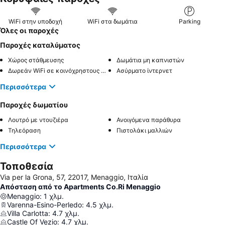
WiFi στην υποδοχή
WiFi στα δωμάτια
Parking
Όλες οι παροχές
Παροχές καταλύματος
Χώρος στάθμευσης
Δωμάτια μη καπνιστών
Δωρεάν WiFi σε κοινόχρηστους χώρους
Ασύρματο ίντερνετ
Περισσότερα
Παροχές δωματίου
Λουτρό με ντουζιέρα
Ανοιγόμενα παράθυρα
Τηλεόραση
Πιστολάκι μαλλιών
Περισσότερα
Τοποθεσία
Via per la Grona, 57, 22017, Menaggio, Ιταλία
Απόσταση από το Apartments Co.Ri Menaggio
Menaggio
:
1
χλμ.
Varenna-Esino-Perledo
:
4.5
χλμ.
Villa Carlotta
:
4.7
χλμ.
Castle Of Vezio
:
4.7
χλμ.