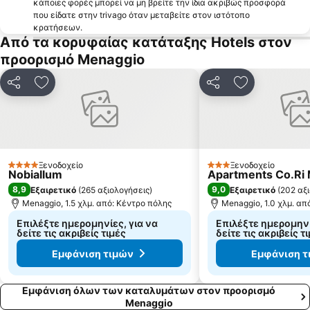
κάποιες φορές μπορεί να μη βρείτε την ίδια ακριβώς προσφορά
που είδατε στην trivago όταν μεταβείτε στον ιστότοπο
κρατήσεων.
Από τα κορυφαίας κατάταξης Hotels στον
προορισμό Menaggio
Κοινοποίηση
Προσθήκη στα αγαπημένα
Κοινοποίηση
Προσθήκη στ
Ξενοδοχείο
Ξενοδοχείο
4 Αστέρια
3 Αστέρια
Nobiallum
Apartments Co.Ri
8,9
9,0
Εξαιρετικό
(
265 αξιολογήσεις
)
Εξαιρετικό
(
202 αξ
Menaggio, 1.5 χλμ. από: Κέντρο πόλης
Menaggio, 1.0 χλμ. απ
Επιλέξτε ημερομηνίες, για να
Επιλέξτε ημερομηνί
δείτε τις ακριβείς τιμές
δείτε τις ακριβείς τ
Εμφάνιση τιμών
Εμφάνιση τ
Εμφάνιση όλων των καταλυμάτων στον προορισμό
Menaggio