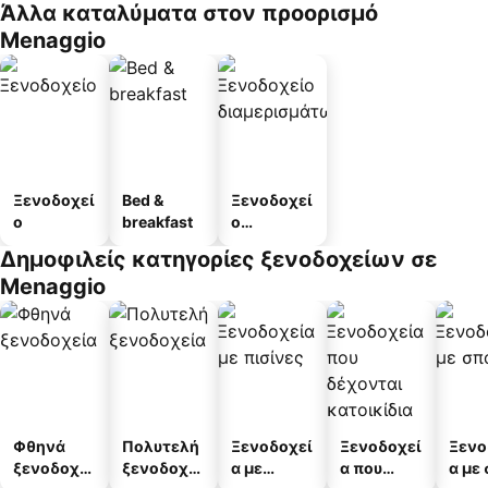
Άλλα καταλύματα στον προορισμό
Menaggio
Ξενοδοχεί
Bed &
Ξενοδοχεί
ο
breakfast
ο
διαμερισμ
Δημοφιλείς κατηγορίες ξενοδοχείων σε
άτων
Menaggio
Φθηνά
Πολυτελή
Ξενοδοχεί
Ξενοδοχεί
Ξενο
ξενοδοχεί
ξενοδοχεί
α με
α που
α με