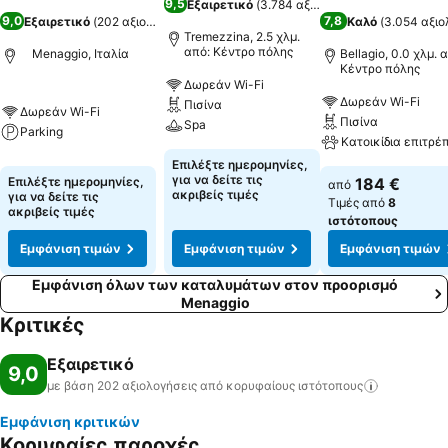
9,5
Εξαιρετικό
(
3.784 αξιολογήσεις
)
9,0
7,8
Εξαιρετικό
(
202 αξιολογήσεις
)
Καλό
(
3.054 αξιο
Tremezzina, 2.5 χλμ.
από: Κέντρο πόλης
Menaggio, Ιταλία
Bellagio, 0.0 χλμ. 
Κέντρο πόλης
Δωρεάν Wi-Fi
Δωρεάν Wi-Fi
Πισίνα
Δωρεάν Wi-Fi
Πισίνα
Spa
Parking
Κατοικίδια επιτρέ
Επιλέξτε ημερομηνίες,
για να δείτε τις
Επιλέξτε ημερομηνίες,
184 €
από
ακριβείς τιμές
για να δείτε τις
Τιμές από
8
ακριβείς τιμές
ιστότοπους
Εμφάνιση τιμών
Εμφάνιση τιμών
Εμφάνιση τιμών
Εμφάνιση όλων των καταλυμάτων στον προορισμό
Menaggio
Κριτικές
Εξαιρετικό
9,0
με βάση 202 αξιολογήσεις από κορυφαίους
ιστότοπους
Εμφάνιση κριτικών
Κορυφαίες παροχές