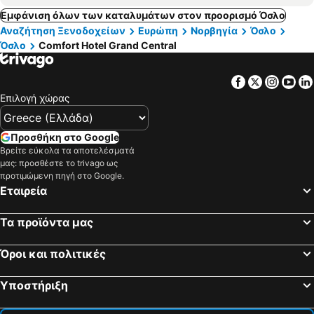
Εμφάνιση όλων των καταλυμάτων στον προορισμό Όσλο
Αναζήτηση Ξενοδοχείων
Ευρώπη
Νορβηγία
Όσλο
Όσλο
Comfort Hotel Grand Central
Facebook
Twitter
Insta
Yo
Επιλογή χώρας
Προσθήκη στο Google
Βρείτε εύκολα τα αποτελέσματά
μας: προσθέστε το trivago ως
προτιμώμενη πηγή στο Google.
Εταιρεία
Τα προϊόντα μας
Όροι και πολιτικές
Υποστήριξη