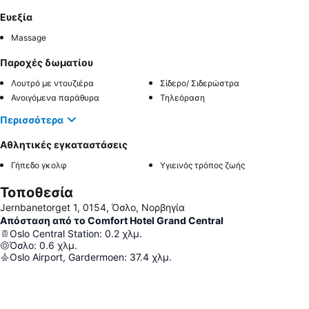
Ευεξία
Massage
Παροχές δωματίου
Λουτρό με ντουζιέρα
Σίδερο/ Σιδερώστρα
Ανοιγόμενα παράθυρα
Τηλεόραση
Περισσότερα
Αθλητικές εγκαταστάσεις
Γήπεδο γκολφ
Υγιεινός τρόπος ζωής
Τοποθεσία
Jernbanetorget 1, 0154, Όσλο, Νορβηγία
Απόσταση από το Comfort Hotel Grand Central
Oslo Central Station
:
0.2
χλμ.
Όσλο
:
0.6
χλμ.
Oslo Airport, Gardermoen
:
37.4
χλμ.