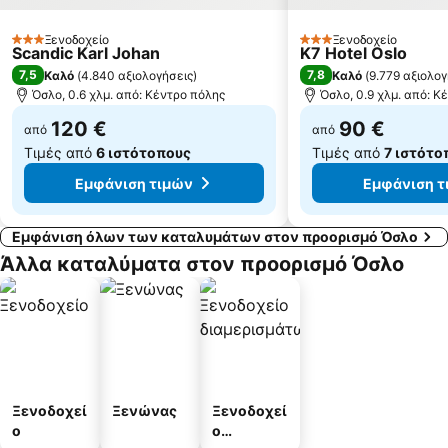
Ξενοδοχείο
Ξενοδοχείο
3 Αστέρια
3 Αστέρια
Scandic Karl Johan
K7 Hotel Oslo
7,5
7,8
Καλό
(
4.840 αξιολογήσεις
)
Καλό
(
9.779 αξιολογ
Όσλο, 0.6 χλμ. από: Κέντρο πόλης
Όσλο, 0.9 χλμ. από: Κ
120 €
90 €
από
από
Τιμές από
6 ιστότοπους
Τιμές από
7 ιστότο
Εμφάνιση τιμών
Εμφάνιση τ
Εμφάνιση όλων των καταλυμάτων στον προορισμό Όσλο
Άλλα καταλύματα στον προορισμό Όσλο
Ξενοδοχεί
Ξενώνας
Ξενοδοχεί
ο
ο