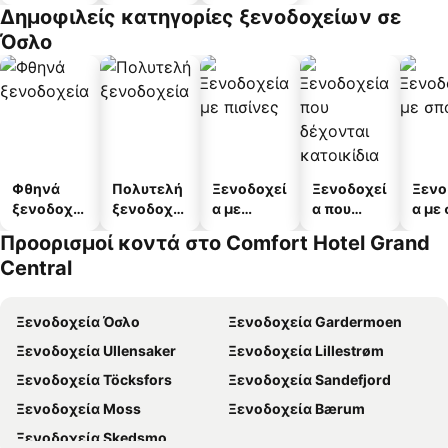
διαμερισμ
Δημοφιλείς κατηγορίες ξενοδοχείων σε
άτων
Όσλο
Φθηνά
Πολυτελή
Ξενοδοχεί
Ξενοδοχεί
Ξενο
ξενοδοχεί
ξενοδοχεί
α με
α που
α με
α
α
πισίνες
δέχονται
Προορισμοί κοντά στο Comfort Hotel Grand
κατοικίδι
Central
α
Ξενοδοχεία Όσλο
Ξενοδοχεία Gardermoen
Ξενοδοχεία Ullensaker
Ξενοδοχεία Lillestrøm
Ξενοδοχεία Töcksfors
Ξενοδοχεία Sandefjord
Ξενοδοχεία Moss
Ξενοδοχεία Bærum
Ξενοδοχεία Skedsmo