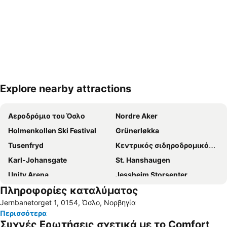
Explore nearby attractions
Ανάπτυξη χάρτη
Αεροδρόμιο του Όσλο
Nordre Aker
Holmenkollen Ski Festival
Grünerløkka
Tusenfryd
Κεντρικός σιδηροδρομικός σταθμός του Όσλο
Karl-Johansgate
St. Hanshaugen
Unity Arena
Jessheim Storsenter
Πληροφορίες καταλύματος
Jernbanetorget 1, 0154, Όσλο, Νορβηγία
Περισσότερα
Συχνές Ερωτήσεις σχετικά με το Comfort