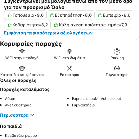
Συγκεντρώνει βαθμολογία πάνω από τον μέσο όρο
για τον προορισμό Όσλο
Τοποθεσία
•
9,6
Εξυπηρέτηση
•
8,6
Εμπειρία
•
8,6
Καθαριότητα
•
8,2
Καλή σχέση ποιότητας-τιμής
•
7,9
Εμφάνιση περισσότερων αξιολογήσεων
Κορυφαίες παροχές
WiFi στην υποδοχή
WiFi στα δωμάτια
Parking
Κατοικίδια επιτρέπονται
Εστιατόριο
Γυμναστήριο
Όλες οι παροχές
Παροχές καταλύματος
Λόμπι
Express check-in/check-out
Ανελκυστήρας
Γυμναστήριο
Περισσότερα
Για παιδιά
Κρεβατάκι μωρού