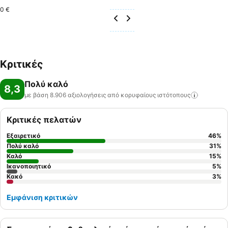
0 €
Κριτικές
Πολύ καλό
8,3
με βάση 8.906 αξιολογήσεις από κορυφαίους
ιστότοπους
Κριτικές πελατών
Εξαιρετικό
46
%
Πολύ καλό
31
%
Καλό
15
%
Ικανοποιητικό
5
%
Κακό
3
%
Εμφάνιση κριτικών