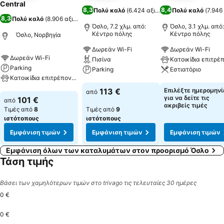
Central
8,3
8,4
Πολύ καλό
(
6.424 αξιολογήσεις
Πολύ καλό
)
(
7.946
8,3
Πολύ καλό
(
8.906 αξιολογήσεις
)
Όσλο, 7.2 χλμ. από:
Όσλο, 3.1 χλμ. από:
Κέντρο πόλης
Κέντρο πόλης
Όσλο, Νορβηγία
Δωρεάν Wi-Fi
Δωρεάν Wi-Fi
Δωρεάν Wi-Fi
Πισίνα
Parking
Parking
Εστιατόριο
Κατοικίδια επιτρέπονται
Εμφάνιση τιμών
Εμφάνιση τιμών
113 €
Επιλέξτε ημερομηνί
από
Εμφάνιση τιμών
για να δείτε τις
101 €
από
ακριβείς τιμές
Τιμές από
8
Τιμές από
9
ιστότοπους
ιστότοπους
Εμφάνιση τιμών
Εμφάνιση τιμών
Εμφάνιση τιμών
Εμφάνιση όλων των καταλυμάτων στον προορισμό Όσλο
Τάση τιμής
Βάσει των χαμηλότερων τιμών στο trivago τις τελευταίες 30 ημέρες
0 €
0 €