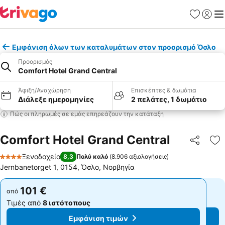
Αγαπημέν
Σύνδε
Με
Εμφάνιση όλων των καταλυμάτων στον προορισμό Όσλο
Προορισμός
Comfort Hotel Grand Central
Άφιξη/Αναχώρηση
Επισκέπτες & δωμάτια
Διάλεξε ημερομηνίες
2 πελάτες, 1 δωμάτιο
Πώς οι πληρωμές σε εμάς επηρεάζουν την κατάταξη
Comfort Hotel Grand Central
Κοινοποί
Πρ
Ξενοδοχείο
8,3
Πολύ καλό
(
8.906 αξιολογήσεις
)
4 Αστέρια
Jernbanetorget 1, 0154, Όσλο, Νορβηγία
101 €
101 €
από
από
Τιμές από
8 ιστότοπους
Τιμές από
8 ιστότοπους
Εμφάνιση τιμών
Εμφάνιση τιμών