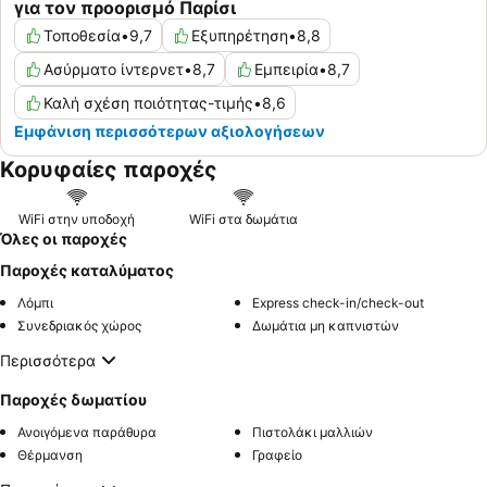
για τον προορισμό Παρίσι
Τοποθεσία
•
9,7
Εξυπηρέτηση
•
8,8
Ασύρματο ίντερνετ
•
8,7
Εμπειρία
•
8,7
Καλή σχέση ποιότητας-τιμής
•
8,6
Εμφάνιση περισσότερων αξιολογήσεων
Κορυφαίες παροχές
WiFi στην υποδοχή
WiFi στα δωμάτια
Όλες οι παροχές
Παροχές καταλύματος
Λόμπι
Express check-in/check-out
Συνεδριακός χώρος
Δωμάτια μη καπνιστών
Περισσότερα
Παροχές δωματίου
Ανοιγόμενα παράθυρα
Πιστολάκι μαλλιών
Θέρμανση
Γραφείο