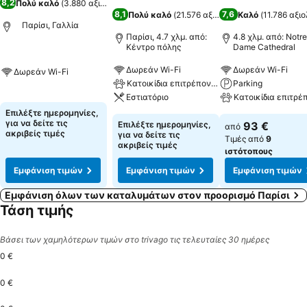
8,2
Πολύ καλό
(
3.880 αξιολογήσεις
)
8,1
7,6
Πολύ καλό
(
21.576 αξιολογήσεις
Καλό
)
(
11.786 αξι
Παρίσι, Γαλλία
Παρίσι, 4.7 χλμ. από:
4.8 χλμ. από: Notr
Κέντρο πόλης
Dame Cathedral
Δωρεάν Wi-Fi
Δωρεάν Wi-Fi
Δωρεάν Wi-Fi
Κατοικίδια επιτρέπονται
Parking
Εστιατόριο
Κατοικίδια επιτρέ
Επιλέξτε ημερομηνίες,
για να δείτε τις
Επιλέξτε ημερομηνίες,
93 €
από
ακριβείς τιμές
για να δείτε τις
Τιμές από
9
ακριβείς τιμές
ιστότοπους
Εμφάνιση τιμών
Εμφάνιση τιμών
Εμφάνιση τιμών
Εμφάνιση όλων των καταλυμάτων στον προορισμό Παρίσι
Τάση τιμής
Βάσει των χαμηλότερων τιμών στο trivago τις τελευταίες 30 ημέρες
0 €
0 €