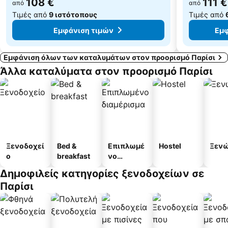
108 €
111 €
από
από
Τιμές από
9 ιστότοπους
Τιμές από
Εμφάνιση τιμών
Εμφ
Εμφάνιση όλων των καταλυμάτων στον προορισμό Παρίσι
Άλλα καταλύματα στον προορισμό Παρίσι
Ξενοδοχεί
Bed &
Επιπλωμέ
Hostel
Ξεν
ο
breakfast
νο
διαμέρισμ
Δημοφιλείς κατηγορίες ξενοδοχείων σε
α
Παρίσι