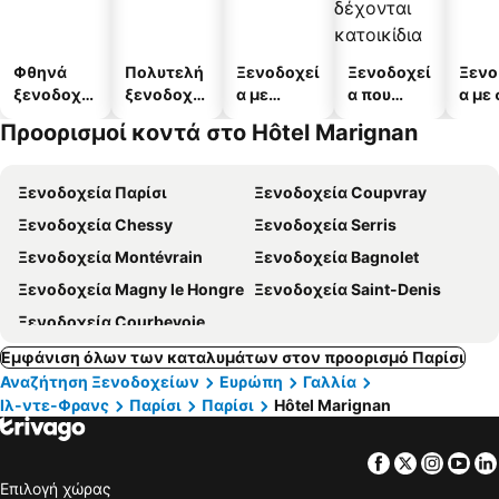
Φθηνά
Πολυτελή
Ξενοδοχεί
Ξενοδοχεί
Ξενο
ξενοδοχεί
ξενοδοχεί
α με
α που
α με
α
α
πισίνες
δέχονται
Προορισμοί κοντά στο Hôtel Marignan
κατοικίδι
α
Ξενοδοχεία Παρίσι
Ξενοδοχεία Coupvray
Ξενοδοχεία Chessy
Ξενοδοχεία Serris
Ξενοδοχεία Montévrain
Ξενοδοχεία Bagnolet
Ξενοδοχεία Magny le Hongre
Ξενοδοχεία Saint-Denis
Ξενοδοχεία Courbevoie
Εμφάνιση όλων των καταλυμάτων στον προορισμό Παρίσι
Αναζήτηση Ξενοδοχείων
Ευρώπη
Γαλλία
Ιλ-ντε-Φρανς
Παρίσι
Παρίσι
Hôtel Marignan
Facebook
Twitter
Insta
Yo
Επιλογή χώρας