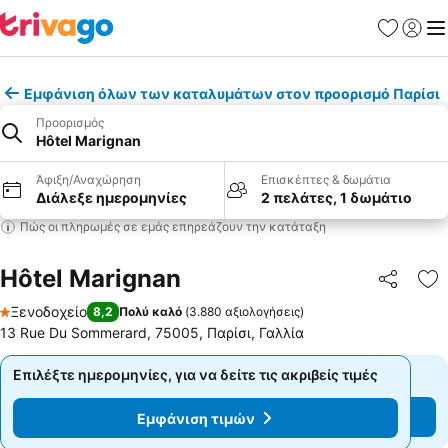
Αγαπημέν
Σύνδε
Με
Εμφάνιση όλων των καταλυμάτων στον προορισμό Παρίσι
Προορισμός
Hôtel Marignan
Άφιξη/Αναχώρηση
Επισκέπτες & δωμάτια
Διάλεξε ημερομηνίες
2 πελάτες, 1 δωμάτιο
Πώς οι πληρωμές σε εμάς επηρεάζουν την κατάταξη
Hôtel Marignan
Κοινοποί
Πρ
Ξενοδοχείο
8,2
Πολύ καλό
(
3.880 αξιολογήσεις
)
1 Αστέρια
13 Rue Du Sommerard, 75005, Παρίσι, Γαλλία
Επιλέξτε ημερομηνίες, για να δείτε τις ακριβείς τιμές
Επιλέξτε ημερομηνίες, για να δείτε τις ακριβείς τιμές
Εμφάνιση τιμών
Εμφάνιση τιμών