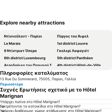
Explore nearby attractions
Ανάπτυξη χάρτη
Ντίσνεϋλαντ - Παρίσι
Πύργος του Άιφελ
Le Marais
1st district Louvre
9 Ντίστρικτ Όπερα
Γκαλερί Λαφαγιέτ
6th district Luxembourg
5th district Panthéon
Αεροδρόμιο του Παρισιού Σαρλς ντε Γκώλ
4th district Hôtel-de-Ville
Πληροφορίες καταλύματος
2nd district la Bourse
Το μουσείο του Λούβρου
13 Rue Du Sommerard, 75005, Παρίσι, Γαλλία
Montmartre
Quartier Latin
Περισσότερα
7th district Palais Bourbon
Paris Expo Porte de Versailles
Συχνές Ερωτήσεις σχετικά με το Hôtel
8th district Élysée
Η Αψίδα του Θριάμβου
Marignan
3rd district Temple
Disney Village
Υπάρχει πισίνα στο Hôtel Marignan?
Επιτρέπονται τα κατοικίδια στο Hôtel Marignan?
Ο Σταθμός τρένου του Μονπαρνάς
Ηλύσια Πεδία
Υπάρχει διαθέσιμος χώρος στάθμευσης στο Hôtel Marignan?