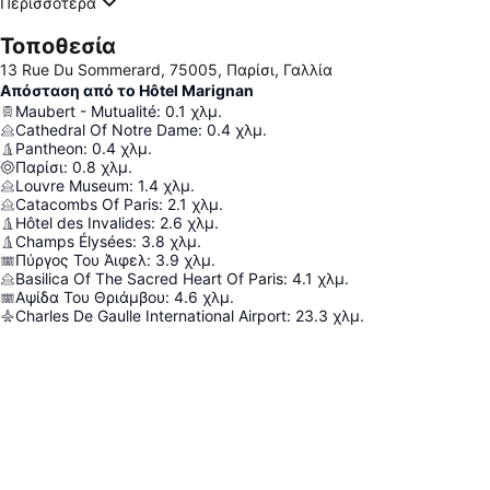
Περισσότερα
Τοποθεσία
13 Rue Du Sommerard, 75005, Παρίσι, Γαλλία
Απόσταση από το Hôtel Marignan
Maubert - Mutualité
:
0.1
χλμ.
Cathedral Of Notre Dame
:
0.4
χλμ.
Pantheon
:
0.4
χλμ.
Παρίσι
:
0.8
χλμ.
Louvre Museum
:
1.4
χλμ.
Catacombs Of Paris
:
2.1
χλμ.
Hôtel des Invalides
:
2.6
χλμ.
Champs Élysées
:
3.8
χλμ.
Πύργος Του Άιφελ
:
3.9
χλμ.
Basilica Of The Sacred Heart Of Paris
:
4.1
χλμ.
Αψίδα Του Θριάμβου
:
4.6
χλμ.
Charles De Gaulle International Airport
:
23.3
χλμ.