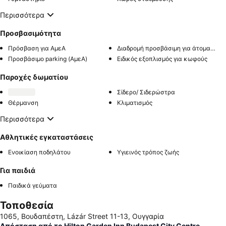
Περισσότερα
Προσβασιμότητα
Πρόσβαση για ΑμεΑ
Διαδρομή προσβάσιμη για άτομα με αναπηρία
Προσβάσιμο parking (ΑμεΑ)
Ειδικός εξοπλισμός για κωφούς
Παροχές δωματίου
Σίδερο/ Σιδερώστρα
Θέρμανση
Κλιματισμός
Περισσότερα
Αθλητικές εγκαταστάσεις
Ενοικίαση ποδηλάτου
Υγιεινός τρόπος ζωής
Για παιδιά
Παιδικά γεύματα
Τοποθεσία
1065, Βουδαπέστη, Lázár Street 11-13, Ουγγαρία
Απόσταση από το Hilton Garden Inn Budapest City Centre