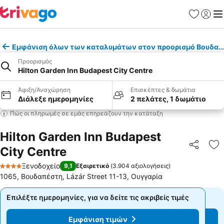
Αγαπημέν
Σύνδε
Με
Εμφάνιση όλων των καταλυμάτων στον προορισμό Βουδαπ
Προορισμός
Hilton Garden Inn Budapest City Centre
Άφιξη/Αναχώρηση
Επισκέπτες & δωμάτια
Διάλεξε ημερομηνίες
2 πελάτες, 1 δωμάτιο
Πώς οι πληρωμές σε εμάς επηρεάζουν την κατάταξη
Hilton Garden Inn Budapest
City Centre
Κοινοποί
Πρ
Ξενοδοχείο
9,1
Εξαιρετικό
(
3.904 αξιολογήσεις
)
4 Αστέρια
1065, Βουδαπέστη, Lázár Street 11-13, Ουγγαρία
Επιλέξτε ημερομηνίες, για να δείτε τις ακριβείς τιμές
Επιλέξτε ημερομηνίες, για να δείτε τις ακριβείς τιμές
Εμφάνιση τιμών
Εμφάνιση τιμών