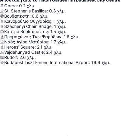
Opera
:
0.2
χλμ.
St. Stephen's Basilica
:
0.3
χλμ.
Βουδαπέστη
:
0.6
χλμ.
Κοινοβούλιο Ουγγαρίας
:
1
χλμ.
Széchenyi Chain Bridge
:
1
χλμ.
Κάστρο Βουδαπέστης
:
1.5
χλμ.
Προμαχώνας Των Ψαράδων
:
1.6
χλμ.
Ναός Αγίου Ματθαίου
:
1.7
χλμ.
Heroes' Square
:
2.1
χλμ.
Vajdahunyad Castle
:
2.4
χλμ.
Rudolf
:
2.6
χλμ.
Budapest Liszt Ferenc International Airport
:
16.6
χλμ.