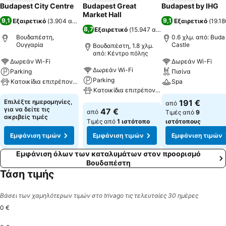
Budapest City Centre
Budapest Great
Budapest by IHG
Market Hall
9,1
9,1
Εξαιρετικό
(
3.904 αξιολογήσεις
)
Εξαιρετικό
(
19.18
8,7
Εξαιρετικό
(
15.947 αξιολογήσεις
)
Βουδαπέστη,
0.6 χλμ. από: Buda
Ουγγαρία
Castle
Βουδαπέστη, 1.8 χλμ.
από: Κέντρο πόλης
Δωρεάν Wi-Fi
Δωρεάν Wi-Fi
Δωρεάν Wi-Fi
Parking
Πισίνα
Parking
Κατοικίδια επιτρέπονται
Spa
Κατοικίδια επιτρέπονται
Επιλέξτε ημερομηνίες,
191 €
από
για να δείτε τις
47 €
από
Τιμές από
9
ακριβείς τιμές
Τιμές από
1 ιστότοπο
ιστότοπους
Εμφάνιση τιμών
Εμφάνιση τιμών
Εμφάνιση τιμών
Εμφάνιση όλων των καταλυμάτων στον προορισμό
Βουδαπέστη
Τάση τιμής
Βάσει των χαμηλότερων τιμών στο trivago τις τελευταίες 30 ημέρες
0 €