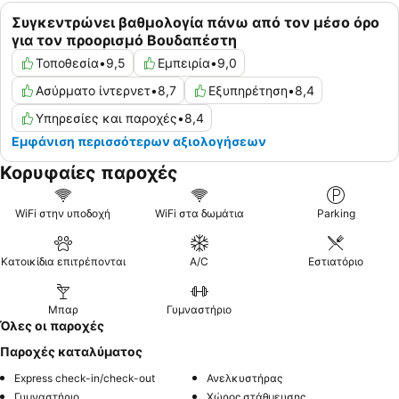
Συγκεντρώνει βαθμολογία πάνω από τον μέσο όρο
για τον προορισμό Βουδαπέστη
Τοποθεσία
•
9,5
Εμπειρία
•
9,0
Ασύρματο ίντερνετ
•
8,7
Εξυπηρέτηση
•
8,4
Υπηρεσίες και παροχές
•
8,4
Εμφάνιση περισσότερων αξιολογήσεων
Κορυφαίες παροχές
WiFi στην υποδοχή
WiFi στα δωμάτια
Parking
Κατοικίδια επιτρέπονται
A/C
Εστιατόριο
Μπαρ
Γυμναστήριο
Όλες οι παροχές
Παροχές καταλύματος
Express check-in/check-out
Ανελκυστήρας
Γυμναστήριο
Χώρος στάθμευσης