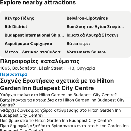
Explore nearby attractions
Ανάπτυξη χάρτη
Κέντρο Πόλης
Belváros-Lipótváros
5th District
Βασιλική του Αγίου Στεφάνου
Budapest International Shipstation
Ιαματικά Λουτρά Σέτσενι
Αεροδρόμιο Φερίχεγκυ
Bάτσι στριτ
Μετρό - Δυτικός σταθμός της Βουδαπέστης
Vorosmarty Square
Πληροφορίες καταλύματος
Formula 1 Hungarian Grand Prix
Τα Λουτρά Γκελέρτ
1065, Βουδαπέστη, Lázár Street 11-13, Ουγγαρία
Η Κρεμαστή Γέφυρα - Αλυσίδα Ζέτσενυ
Λεωφόρος Άντρασυ
Περισσότερα
Budapest Christmas Market
1st District
Συχνές Ερωτήσεις σχετικά με το Hilton
Κεντρική Συναγωγή
New York Palace
Garden Inn Budapest City Centre
Erzsébetváros
Μ1 Σταθμός Μετρό Βουκουρέστι
Υπάρχει πισίνα στο Hilton Garden Inn Budapest City Centre?
Επιτρέπονται τα κατοικίδια στο Hilton Garden Inn Budapest City
Ferenc Puskas Stadium
Budapest Congress & World Trade Center
Centre?
Υπάρχει διαθέσιμος χώρος στάθμευσης στο Hilton Garden Inn
Angyalföld-Újlipótváros
Hungaroring
Budapest City Centre?
Deák Ferenc tér metro station
Erzsebet Square
Πού βρίσκεται το Hilton Garden Inn Budapest City Centre?
Ποια δημοφιλή αξιοθέατα βρίσκονται κοντά στο Hilton Garden Inn
17th District
Κοινοβούλιο
Budapest City Centre?