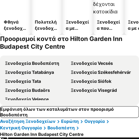
Φθηνά
Πολυτελή
Ξενοδοχεί
Ξενοδοχεί
Ξενο
ξενοδοχεί
ξενοδοχεί
α με
α που
α με
α
α
πισίνες
δέχονται
Προορισμοί κοντά στο Hilton Garden Inn
κατοικίδι
Budapest City Centre
α
Ξενοδοχεία Βουδαπέστη
Ξενοδοχεία Vecsés
Ξενοδοχεία Tatabánya
Ξενοδοχεία Székesfehérvár
Ξενοδοχεία Tata
Ξενοδοχεία Siófok
Ξενοδοχεία Budaörs
Ξενοδοχεία Visegrád
Ξενοδοχεία Velence
Εμφάνιση όλων των καταλυμάτων στον προορισμό
Βουδαπέστη
Αναζήτηση Ξενοδοχείων
Ευρώπη
Ουγγαρία
Κεντρική Ουγγαρία
Βουδαπέστη
Hilton Garden Inn Budapest City Centre