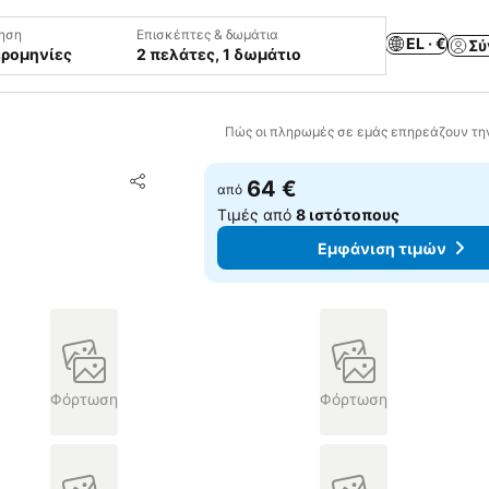
ηση
Επισκέπτες & δωμάτια
EL · €
Σύ
ερομηνίες
2 πελάτες, 1 δωμάτιο
Πώς οι πληρωμές σε εμάς επηρεάζουν τη
Προσθήκη στα αγαπημένα
64 €
από
Κοινοποίηση
Τιμές από
8 ιστότοπους
Εμφάνιση τιμών
Φόρτωση
Φόρτωση