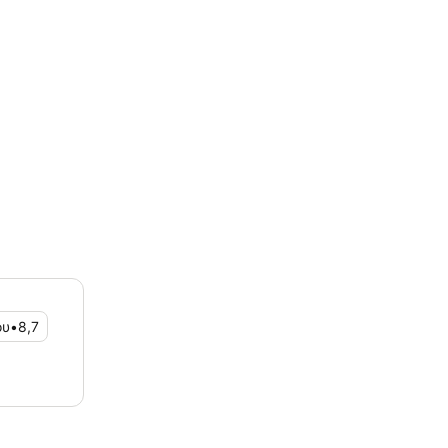
ου
•
8,7