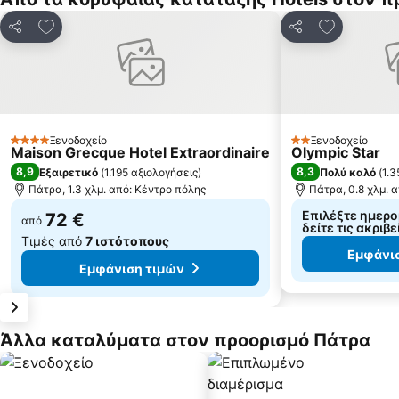
Προσθήκη στα αγαπημένα
Προσθήκη σ
Κοινοποίηση
Κοινοποίηση
Ξενοδοχείο
Ξενοδοχείο
4 Αστέρια
2 Αστέρια
Maison Grecque Hotel Extraordinaire
Olympic Star
8,9
8,3
Εξαιρετικό
(
1.195 αξιολογήσεις
)
Πολύ καλό
(
1.3
Πάτρα, 1.3 χλμ. από: Κέντρο πόλης
Πάτρα, 0.8 χλμ. 
Επιλέξτε ημερο
72 €
από
δείτε τις ακριβε
Τιμές από
7 ιστότοπους
Εμφάνι
Εμφάνιση τιμών
Άλλα καταλύματα στον προορισμό Πάτρα