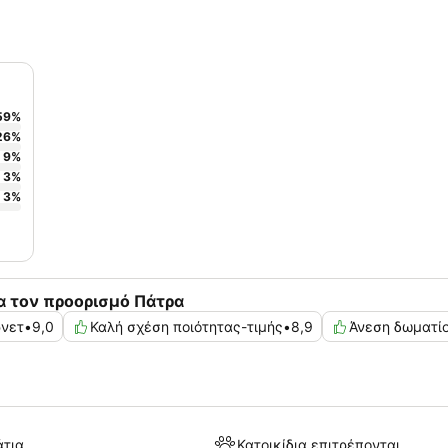
59
%
26
%
9
%
3
%
3
%
α τον προορισμό Πάτρα
ρνετ
•
9,0
Καλή σχέση ποιότητας-τιμής
•
8,9
Άνεση δωματί
άτια
Κατοικίδια επιτρέπονται