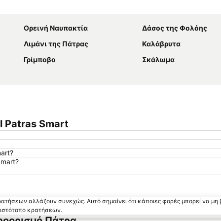
Ανάπτυξη χάρτη
Ορεινή Ναυπακτία
Δάσος της Φολόης
Λιμάνι της Πάτρας
Καλάβρυτα
Γρίμποβο
Σκάλωμα
l Patras Smart
art?
Smart?
κρατήσεων αλλάζουν συνεχώς. Αυτό σημαίνει ότι κάποιες φορές μπορεί να μη 
ν ιστότοπο κρατήσεων.
ροορισμό Πάτρα