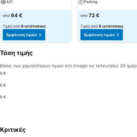
A/C
Parking
Εμφάνιση τιμών
Εμφάνιση τιμών
64 €
72 €
από
από
Τιμές από
8 ιστότοπους
Τιμές από
8 ιστότοπους
Εμφάνιση τιμών
Εμφάνιση τιμών
Τάση τιμής
Βάσει των χαμηλότερων τιμών στο trivago τις τελευταίες 30 ημέ
0 €
0 €
0 €
Κριτικές