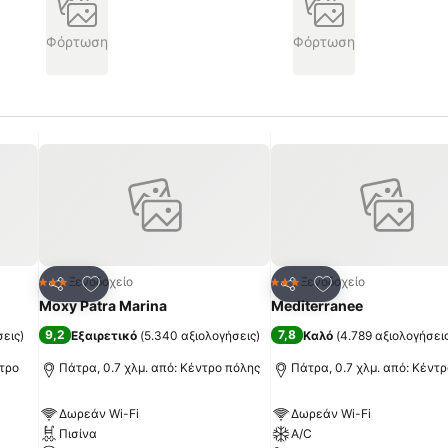
Φόρτωση
Φόρτωση
πημένα
Προσθήκη στα αγαπημένα
Προσθήκη στα α
Ξενοδοχείο
Ξενοδοχείο
3 Αστέρια
3 Αστέρια
Κοινοποίηση
Κοινοποίηση
Moxy Patra Marina
Mediterranee
9,2
7,8
σεις
)
Εξαιρετικό
(
5.340 αξιολογήσεις
)
Καλό
(
4.789 αξιολογήσει
ντρο
Πάτρα, 0.7 χλμ. από: Κέντρο πόλης
Πάτρα, 0.7 χλμ. από: Κέντ
Δωρεάν Wi-Fi
Δωρεάν Wi-Fi
Πισίνα
A/C