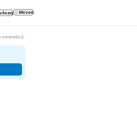
Μενού
νδεση
ν κατάταξη