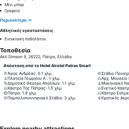
Μίνι μπαρ
Γραφείο
Περισσότερα
Αθλητικές εγκαταστάσεις
Ενοικίαση ποδηλάτου
Τοποθεσία
Akti Dimeon 9, 26222, Πάτρα, Ελλάδα
Απόσταση από το Hotel Airotel Patras Smart
Άγιος Ανδρέας
:
0.1
χλμ.
Πλατεία Γεωργίου Α΄
:
1
χλμ.
Αρχ. Μουσείο
Δημοτικό Θέατρο Απόλλων
:
1.1
χλμ.
Μυκηναικό Νε
Κάστρο Της Πάτρας
:
1.5
χλμ.
Ενετικό Κάστρ
Πάτρα
:
1.9
χλμ.
Κάστρο Σαλμε
Παμπελοποννησιακό Στάδιο
:
3
χλμ.
Explore nearby attractions