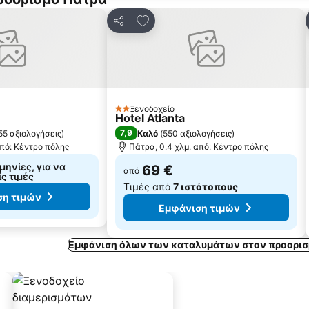
τα αγαπημένα
Προσθήκη στα αγαπημένα
Κοινοποίηση
Ξενοδοχείο
2 Αστέρια
Hotel Atlanta
7,9
55 αξιολογήσεις
)
Καλό
(
550 αξιολογήσεις
)
από: Κέντρο πόλης
Πάτρα, 0.4 χλμ. από: Κέντρο πόλης
μηνίες, για να
69 €
από
ίς τιμές
Τιμές από
7 ιστότοπους
ση τιμών
Εμφάνιση τιμών
Εμφάνιση όλων των καταλυμάτων στον προορισ