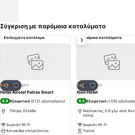
Σύγκριση με παρόμοια καταλύματα
Επιλεγμένο κατάλυμα
Παρόμοια καταλύματα
επόμενο
Προσθήκη στα αγαπημένα
Προσθήκη στα αγα
Ξενοδοχείο
Ξενοδοχείο
3 Αστέρια
2 Αστέρια
Κοινοποίηση
Κοινοποίηση
Hotel Airotel Patras Smart
Ilion Hotel
8,8
9,5
Εξαιρετικό
(
5.121 αξιολογήσεις
)
Εξαιρετικό
(
1.092 αξιολογή
Πάτρα, Ελλάδα
Ναύπακτος, 0.6 χλμ. από: Κέ
πόλης
Δωρεάν Wi-Fi
Δωρεάν Wi-Fi
Κατοικίδια επιτρέπονται
Πισίνα