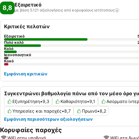
Εξαιρετικό
8,8
με βάση 5.121 αξιολογήσεις από κορυφαίους
ιστότοπους
Κριτικές πελατών
Εξαιρετικό
Πολύ καλό
Καλό
Ικανοποιητικό
Κακό
Εμφάνιση κριτικών
Συγκεντρώνει βαθμολογία πάνω από τον μέσο όρο γι
Εξυπηρέτηση
•
9,3
Καθαριότητα
•
9,1
Ασύρματο ίντε
Υπηρεσίες και παροχές
•
8,7
Πρωινό
•
8,2
Εμφάνιση περισσότερων αξιολογήσεων
Κορυφαίες παροχές
WiFi στην υποδοχή
WiFi στα δωμ