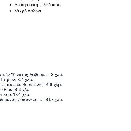
Δορυφορική τηλεόραση
Μικρό σαλόνι
Στάδιο Παναχαϊκής "Κώστας Δαβουρλής"
:
3
χλμ.
 Πατρών
:
3.4
χλμ.
κροταφείο Βουντένης
:
4.9
χλμ.
ο Ρίου
:
9.3
χλμ.
νίκου
:
17.4
χλμ.
Κρατικός Αερολιμένας Ζακύνθου «Διονύσιος Σολωμός»
:
91.7
χλμ.