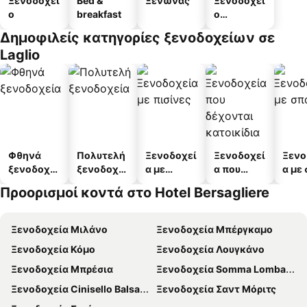
Ξενοδοχεί
Bed &
Ξενώνας
Ξενοδοχεί
ο
breakfast
ο
διαμερισμ
Δημοφιλείς κατηγορίες ξενοδοχείων σε
άτων
Laglio
Φθηνά
Πολυτελή
Ξενοδοχεί
Ξενοδοχεί
Ξενο
ξενοδοχεί
ξενοδοχεί
α με
α που
α με
α
α
πισίνες
δέχονται
Προορισμοί κοντά στο Hotel Bersagliere
κατοικίδι
α
Ξενοδοχεία Μιλάνο
Ξενοδοχεία Μπέργκαμο
Ξενοδοχεία Κόμο
Ξενοδοχεία Λουγκάνο
Ξενοδοχεία Μπρέσια
Ξενοδοχεία Somma Lombardo
Ξενοδοχεία Cinisello Balsamo
Ξενοδοχεία Σαντ Μόριτς