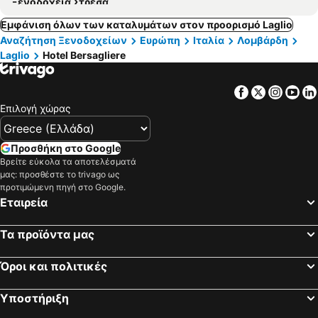
Ξενοδοχεία Στρέσα
Εμφάνιση όλων των καταλυμάτων στον προορισμό Laglio
Αναζήτηση Ξενοδοχείων
Ευρώπη
Ιταλία
Λομβάρδη
Laglio
Hotel Bersagliere
Facebook
Twitter
Insta
Yo
Επιλογή χώρας
Προσθήκη στο Google
Βρείτε εύκολα τα αποτελέσματά
μας: προσθέστε το trivago ως
προτιμώμενη πηγή στο Google.
Εταιρεία
Τα προϊόντα μας
Όροι και πολιτικές
Υποστήριξη