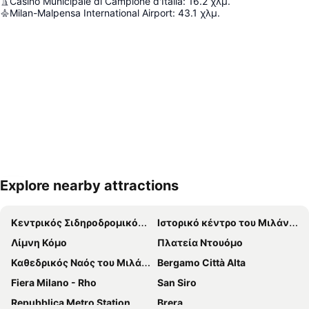
Casinò Municipale di Campione d'Italia
:
16.2
χλμ.
Milan-Malpensa International Airport
:
43.1
χλμ.
Explore nearby attractions
Ανάπτυξη χάρτη
Κεντρικός Σιδηροδρομικός Σταθμός του Μιλάνου
Ιστορικό κέντρο του Μιλάνου
Λίμνη Κόμο
Πλατεία Ντουόμο
Καθεδρικός Ναός του Μιλάνου
Bergamo Città Alta
Fiera Milano - Rho
San Siro
Repubblica Metro Station
Brera