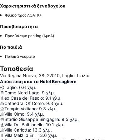
Χαρακτηριστικά ξενοδοχείου
Φιλικό προς ΛΟΑΤΚ+
Προσβασιμότητα
Προσβάσιμο parking (ΑμεΑ)
Για παιδιά
Παιδικά γεύματα
Τοποθεσία
Via Regina Nuova, 38, 22010, Laglio, Ιταλία
Απόσταση από το Hotel Bersagliere
Laglio
:
0.6
χλμ.
Como Nord Lago
:
9
χλμ.
ex Casa del Fascio
:
9.1
χλμ.
Cathedral Of Como
:
9.3
χλμ.
Tempio Voltiano
:
9.3
χλμ.
Villa Olmo
:
9.4
χλμ.
Stadio Giuseppe Sinigaglia
:
9.5
χλμ.
Villa Del Balbianello
:
10.1
χλμ.
Villa Carlotta
:
13.3
χλμ.
Villa Melzi d'Eril
:
13.6
χλμ.