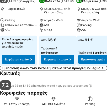
7,2
8,2
8,5
(
1.439 αξιολογήσεις
)
Πολύ καλό
(
4.143 αξιολογήσεις
Εξαιρετικό
)
(
1.898
Laglio, Ιταλία
Κόμο, 0.8 χλμ. από:
Κόμο, 0.5 χλμ. από
Κέντρο πόλης
Κέντρο πόλης
Parking
Δωρεάν Wi-Fi
Δωρεάν Wi-Fi
Κατοικίδια επιτρέπονται
A/C
Parking
A/C
Μπαρ
A/C
Επιλέξτε ημερομηνίες,
65 €
91 €
από
από
για να δείτε τις
ακριβείς τιμές
Τιμές από
4
ιστότοπους
Τιμές από
1 ιστότοπ
Εμφάνιση τιμών
Εμφάνιση τιμών
Εμφάνιση τιμών
Εμφάνιση όλων των καταλυμάτων στον προορισμό Laglio
Κριτικές
7,2
με βάση 1.439 αξιολογήσεις από κορυφαίους
ιστότοπους
Κορυφαίες παροχές
WiFi στην υποδοχή
WiFi στα δωμάτια
Parking