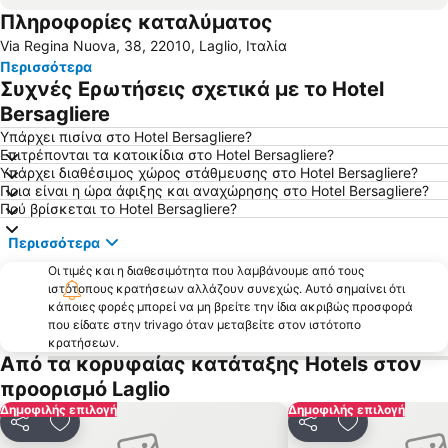
Πληροφορίες καταλύματος
San Siro Stadio Metro Station
Silvio Berlusconi Milan Malpensa Airport
Via Regina Nuova, 38, 22010, Laglio, Ιταλία
Navigli
Duomo Metro Station
Περισσότερα
Stazione di Bergamo
Centrale Metro Station
Συχνές Ερωτήσεις σχετικά με το Hotel
Αεροδρόμιο Λινατε Μιλάνο
San Siro Ippodromo Metro Station
Bersagliere
Εθνικό Αυτοκινητοδρόμιο της Μόντζα
Γκαλλερία Βιττόριο Εμανουέλε ΙΙ
Υπάρχει πισίνα στο Hotel Bersagliere?
Επιτρέπονται τα κατοικίδια στο Hotel Bersagliere?
Porta Nuova
Museo del Duomo di Milano
Υπάρχει διαθέσιμος χώρος στάθμευσης στο Hotel Bersagliere?
Ποια είναι η ώρα άφιξης και αναχώρησης στο Hotel Bersagliere?
Θέατρο της Σκάλας του Μιλάνου
Porta Venezia
Πού βρίσκεται το Hotel Bersagliere?
Porta Romana
Città Studi
Περισσότερα
Lampugnano Metro Station
Λίμνη Ματζόρε
Οι τιμές και η διαθεσιμότητα που λαμβάνουμε από τους
Navigli District
Villa Monastero
ιστότοπους κρατήσεων αλλάζουν συνεχώς. Αυτό σημαίνει ότι
κάποιες φορές μπορεί να μη βρείτε την ίδια ακριβώς προσφορά
Gardaland Waterpark
Expo Milano
που είδατε στην trivago όταν μεταβείτε στον ιστότοπο
Minitalia Leolandia Park
Buonarroti Metro Station
κρατήσεων.
Από τα κορυφαίας κατάταξης Hotels στον
Cadorna – Triennale Metro Station
Bovisasca
προορισμό Laglio
Milano Certosa
Rho Fiera Metro Station
Δημοφιλής επιλογή
Δημοφιλής επιλογή
Cernusco sul Naviglio Metro Station
Isola
Κοινοποίηση
Προσθήκη στα αγαπημένα
Κοινοποίηση
Προσθήκη στ