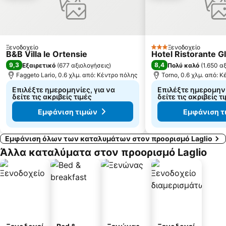
Lima Metro Station
Wagner Metro Station
Via Montenapoleone
Missori Metro Station
Porta Garibaldi
Σέντρο Ντιρετζιονάλε Μιλάνο
Loreto Metro Station
Lotto - Fieramilanocity Metro Station
Ξενοδοχείο
Ξενοδοχείο
3 Αστέρια
B&B Villa le Ortensie
Hotel Ristorante Gl
Piazza Vecchia
Στάδιο Τζιουζέππε Μαέτσα
9,3
8,4
Εξαιρετικό
(
677 αξιολογήσεις
)
Πολύ καλό
(
1.650 α
Faggeto Lario, 0.6 χλμ. από: Κέντρο πόλης
Torno, 0.6 χλμ. από: 
Επιλέξτε ημερομηνίες, για να
Επιλέξτε ημερομηνί
δείτε τις ακριβείς τιμές
δείτε τις ακριβείς τ
Εμφάνιση τιμών
Εμφάνιση τ
Εμφάνιση όλων των καταλυμάτων στον προορισμό Laglio
Άλλα καταλύματα στον προορισμό Laglio