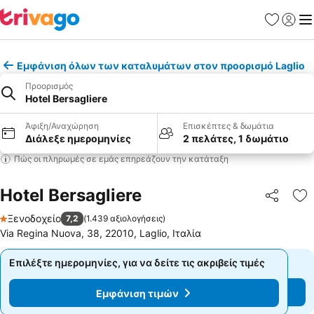
Αγαπημέν
Σύνδε
Με
Εμφάνιση όλων των καταλυμάτων στον προορισμό Laglio
Προορισμός
Hotel Bersagliere
Άφιξη/Αναχώρηση
Επισκέπτες & δωμάτια
Διάλεξε ημερομηνίες
2 πελάτες, 1 δωμάτιο
Πώς οι πληρωμές σε εμάς επηρεάζουν την κατάταξη
Hotel Bersagliere
Κοινοποί
Πρ
Ξενοδοχείο
7,2
(
1.439 αξιολογήσεις
)
1 Αστέρια
Via Regina Nuova, 38, 22010, Laglio, Ιταλία
Επιλέξτε ημερομηνίες, για να δείτε τις ακριβείς τιμές
Επιλέξτε ημερομηνίες, για να δείτε τις ακριβείς τιμές
Εμφάνιση τιμών
Εμφάνιση τιμών