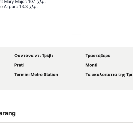
int Mary Major
:
10.1
χλμ.
o Airport
:
13.3
χλμ.
Ανάπτυξη χάρτη
ι
Φοντάνα ντι Τρέβι
Τραστέβερε
Prati
Monti
Termini Metro Station
Τα σκαλοπάτια της Τρινιτά ν
erang