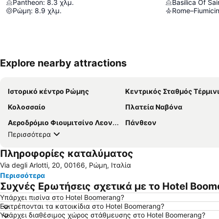
Pantheon
:
8.3
χλμ.
Basilica Of Sa
Ρώμη
:
8.9
χλμ.
Rome–Fiumicin
Explore nearby attractions
Ιστορικό κέντρο Ρώμης
Κεντρικός Σταθμός Τέρμιν
Κολοσσαίο
Πλατεία Ναβόνα
Αεροδρόμιο Φιουμιτσίνο Λεονάρντο Ντα Βίντσι
Πάνθεον
Περισσότερα
Πληροφορίες καταλύματος
Via degli Arlotti, 20, 00166, Ρώμη, Ιταλία
Περισσότερα
Συχνές Ερωτήσεις σχετικά με το Hotel Boom
Υπάρχει πισίνα στο Hotel Boomerang?
Επιτρέπονται τα κατοικίδια στο Hotel Boomerang?
Υπάρχει διαθέσιμος χώρος στάθμευσης στο Hotel Boomerang?