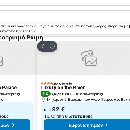
κρατήσεων αλλάζουν συνεχώς. Αυτό σημαίνει ότι κάποιες φορές μπορεί να μη 
ν ιστότοπο κρατήσεων.
προορισμό Ρώμη
 αγαπημένα
Προσθήκη στα αγαπημένα
Κοινοποίηση
Ξενοδοχείο
4 Αστέρια
a Palace
Luxury on the River
9,0
ξιολογήσεις
)
Εξαιρετικό
(
1.818 αξιολογήσεις
)
ίο
1.4 χλμ. από: Βασιλική του Αγίου Πέτρου στο Βατι
92 €
από
πους
Τιμές από
6 ιστότοπους
ιμών
Εμφάνιση τιμών