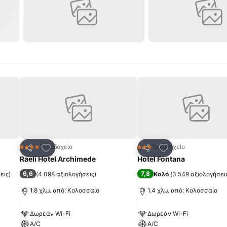
πημένα
Προσθήκη στα αγαπημένα
Προσθήκη στα α
Ξενοδοχείο
Ξενοδοχείο
4 Αστέρια
3 Αστέρια
Κοινοποίηση
Κοινοποίηση
Raeli Hotel Archimede
Hotel Fontana
6,6
7,8
εις
)
(
4.098 αξιολογήσεις
)
Καλό
(
3.549 αξιολογήσει
1.8 χλμ. από: Κολοσσαίο
1.4 χλμ. από: Κολοσσαίο
Δωρεάν Wi-Fi
Δωρεάν Wi-Fi
A/C
A/C