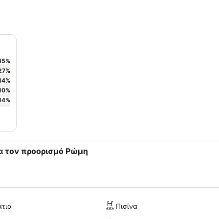
35
%
27
%
14
%
10
%
14
%
α τον προορισμό Ρώμη
άτια
Πισίνα