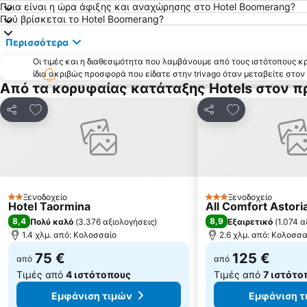
Ποια είναι η ώρα άφιξης και αναχώρησης στο Hotel Boomerang?
Πού βρίσκεται το Hotel Boomerang?
Περισσότερα
Οι τιμές και η διαθεσιμότητα που λαμβάνουμε από τους ιστότοπους 
ίδια ακριβώς προσφορά που είδατε στην trivago όταν μεταβείτε στο
Από τα κορυφαίας κατάταξης Hotels στον 
Προσθήκη στα αγαπημένα
Προσθήκη στα
Κοινοποίηση
Κοινοποίηση
Ξενοδοχείο
Ξενοδοχείο
2 Αστέρια
3 Αστέρια
Hotel Taormina
All Comfort Astori
8,4
8,9
Πολύ καλό
(
3.376 αξιολογήσεις
)
Εξαιρετικό
(
1.074 α
1.4 χλμ. από: Κολοσσαίο
2.6 χλμ. από: Κολοσσα
75 €
125 €
από
από
Τιμές από
4 ιστότοπους
Τιμές από
7 ιστότο
Εμφάνιση τιμών
Εμφάνιση τ