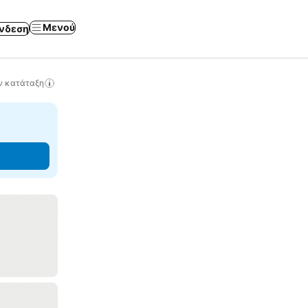
Μενού
νδεση
ν κατάταξη