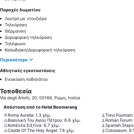
Παροχές δωματίου
Λουτρό με ντουζιέρα
Τηλεόραση
Θέρμανση
Δορυφορική τηλεόραση
Τηλέφωνο
Καλωδιακή/Δορυφορική τηλεόραση
Περισσότερα
Αθλητικές εγκαταστάσεις
Ενοικίαση ποδηλάτου
Τοποθεσία
Via degli Arlotti, 20, 00166, Ρώμη, Ιταλία
Απόσταση από το Hotel Boomerang
Roma Aurelia
:
1.3
χλμ.
Trevi Fountain
:
Βασιλική Του Αγίου Πέτρου
:
6.6
χλμ.
Roman Forum
:
Καπέλλα Σιξτίνα
:
6.7
χλμ.
Spanish Steps
Castle Of The Holy Angel
:
7.6
χλμ.
Colosseum
:
9.