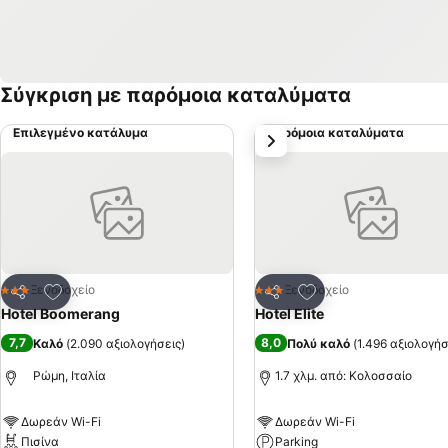
Σύγκριση με παρόμοια καταλύματα
Επιλεγμένο κατάλυμα
Παρόμοια καταλύματα
επόμενο
Προσθήκη στα αγαπημένα
Προσθήκη στα αγα
Ξενοδοχείο
Ξενοδοχείο
3 Αστέρια
3 Αστέρια
Κοινοποίηση
Κοινοποίηση
Hotel Boomerang
Hotel Elite
7,7
8,0
Καλό
(
2.090 αξιολογήσεις
)
Πολύ καλό
(
1.496 αξιολογήσ
Ρώμη, Ιταλία
1.7 χλμ. από: Κολοσσαίο
Δωρεάν Wi-Fi
Δωρεάν Wi-Fi
Πισίνα
Parking