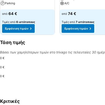
Parking
A/C
Εμφάνιση τιμών
Εμφάνιση τιμών
64 €
74 €
από
από
Τιμές από
6 ιστότοπους
Τιμές από
7 ιστότοπους
Εμφάνιση τιμών
Εμφάνιση τιμών
Τάση τιμής
Βάσει των χαμηλότερων τιμών στο trivago τις τελευταίες 30 ημέ
0 €
0 €
0 €
Κριτικές