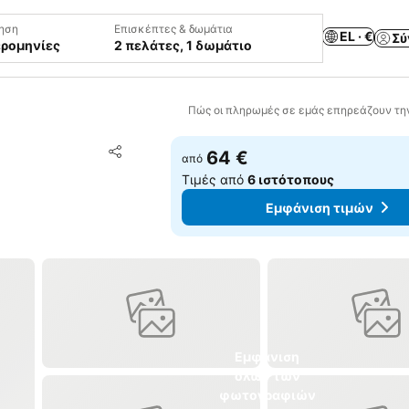
ηση
Επισκέπτες & δωμάτια
EL · €
Σύ
ερομηνίες
2 πελάτες, 1 δωμάτιο
Πώς οι πληρωμές σε εμάς επηρεάζουν τη
Προσθήκη στα αγαπημένα
64 €
από
Κοινοποίηση
Τιμές από
6 ιστότοπους
Εμφάνιση τιμών