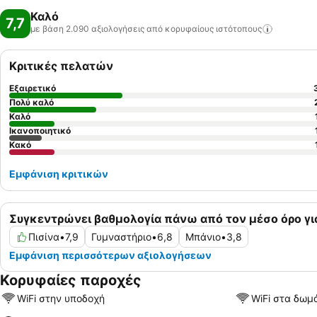
Καλό
7,7
με βάση 2.090 αξιολογήσεις από κορυφαίους
ιστότοπους
Κριτικές πελατών
Εξαιρετικό
Πολύ καλό
Καλό
Ικανοποιητικό
Κακό
Εμφάνιση κριτικών
Συγκεντρώνει βαθμολογία πάνω από τον μέσο όρο γι
Πισίνα
•
7,9
Γυμναστήριο
•
6,8
Μπάνιο
•
3,8
Εμφάνιση περισσότερων αξιολογήσεων
Κορυφαίες παροχές
WiFi στην υποδοχή
WiFi στα δωμ