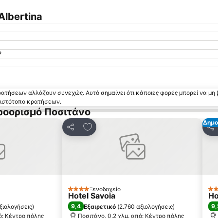
Albertina
?
κρατήσεων αλλάζουν συνεχώς. Αυτό σημαίνει ότι κάποιες φορές μπορεί να μη 
ν ιστότοπο κρατήσεων.
ροορισμό Ποσιτάνο
Δημο
 αγαπημένα
Προσθήκη στα αγαπημένα
Κοινοποίηση
Κο
Ξενοδοχείο
4 Αστέρια
4 
Hotel Savoia
Ho
9,4
9,
ξιολογήσεις
)
Εξαιρετικό
(
2.760 αξιολογήσεις
)
ό: Κέντρο πόλης
Ποσιτάνο, 0.2 χλμ. από: Κέντρο πόλης