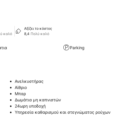
Αξίζει το κόστος
ύ καλό
8,4
Πολύ καλό
άτια
Parking
Ανελκυστήρας
Αίθριο
Μπαρ
Δωμάτια μη καπνιστών
24ωρη υποδοχή
Υπηρεσία καθαρισμού και στεγνώματος ρούχων