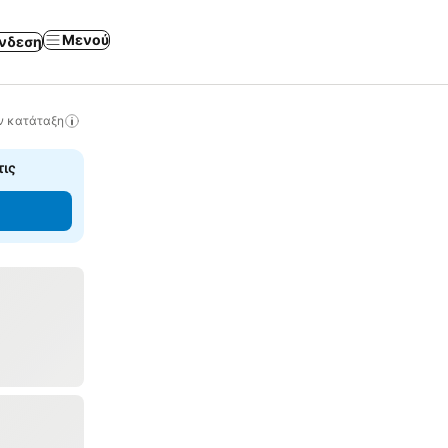
Μενού
νδεση
ν κατάταξη
τις