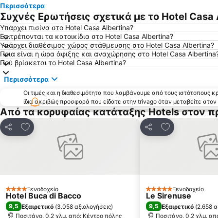
Περισσότερα
Συχνές Ερωτήσεις σχετικά με το Hotel Casa 
Υπάρχει πισίνα στο Hotel Casa Albertina?
Επιτρέπονται τα κατοικίδια στο Hotel Casa Albertina?
Υπάρχει διαθέσιμος χώρος στάθμευσης στο Hotel Casa Albertina?
Ποια είναι η ώρα άφιξης και αναχώρησης στο Hotel Casa Albertina
Πού βρίσκεται το Hotel Casa Albertina?
Περισσότερα
Οι τιμές και η διαθεσιμότητα που λαμβάνουμε από τους ιστότοπους 
ίδια ακριβώς προσφορά που είδατε στην trivago όταν μεταβείτε στο
Από τα κορυφαίας κατάταξης Hotels στον π
Προσθήκη στα αγαπημένα
Προσθήκη στα
Κοινοποίηση
Κοινοποίηση
Ξενοδοχείο
Ξενοδοχείο
4 Αστέρια
5 Αστέρια
Hotel Buca di Bacco
Le Sirenuse
9,5
9,5
Εξαιρετικό
(
3.058 αξιολογήσεις
)
Εξαιρετικό
(
2.658 α
Ποσιτάνο, 0.2 χλμ. από: Κέντρο πόλης
Ποσιτάνο, 0.2 χλμ. απ