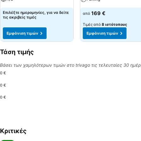
Εμφάνιση τιμών
Εμφάνιση τιμών
Επιλέξτε ημερομηνίες, για να δείτε
169 €
από
τις ακριβείς τιμές
Τιμές από
8 ιστότοπους
Εμφάνιση τιμών
Εμφάνιση τιμών
Τάση τιμής
Βάσει των χαμηλότερων τιμών στο trivago τις τελευταίες 30 ημέ
0 €
0 €
0 €
Κριτικές