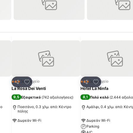
πημένα
Προσθήκη στα αγαπημένα
Προσθήκη στα α
Ξενοδοχείο
Ξενοδοχείο
3 Αστέρια
3 Αστέρια
Κοινοποίηση
Κοινοποίηση
La Rosa Dei Venti
Hotel La Ninfa
9,5
8,1
Εξαιρετικό
(
742 αξιολογήσεις
)
Πολύ καλό
(
2.444 αξιολο
ρο
Ποσιτάνο, 0.3 χλμ. από: Κέντρο
Αμάλφι, 0.4 χλμ. από: Κέν
πόλης
Δωρεάν Wi-Fi
Δωρεάν Wi-Fi
Parking
Εμφάνιση τιμών
A/C