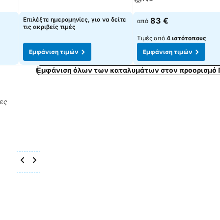
Εμφάνιση τιμών
Επιλέξτε ημερομηνίες, για να δείτε
83 €
από
τις ακριβείς τιμές
Τιμές από
4 ιστότοπους
Εμφάνιση τιμών
Εμφάνιση τιμών
Εμφάνιση όλων των καταλυμάτων στον προορισμό 
ρες