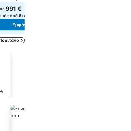
Επιλέξτε ημερομηνίες, γ
991 €
πό
δείτε τις ακριβείς τιμές
ιμές από
6 ιστότοπους
Εμφάνιση τιμώ
Εμφάνιση τιμών
Ποσιτάνο
ων