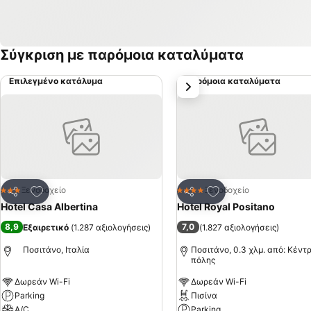
Σύγκριση με παρόμοια καταλύματα
Επιλεγμένο κατάλυμα
Παρόμοια καταλύματα
επόμενο
Προσθήκη στα αγαπημένα
Προσθήκη στα αγα
Ξενοδοχείο
Ξενοδοχείο
3 Αστέρια
4 Αστέρια
Κοινοποίηση
Κοινοποίηση
Hotel Casa Albertina
Hotel Royal Positano
8,9
7,0
Εξαιρετικό
(
1.287 αξιολογήσεις
)
(
1.827 αξιολογήσεις
)
Ποσιτάνο, Ιταλία
Ποσιτάνο, 0.3 χλμ. από: Κέντ
πόλης
Δωρεάν Wi-Fi
Δωρεάν Wi-Fi
Parking
Πισίνα
A/C
Parking