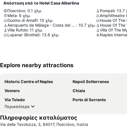
Απόσταση από το Hotel Casa Albertina
Ποσιτάνο
:
0.1
χλμ.
Pompeii
:
13.7
Meta
:
6
χλμ.
Amphitheatre 
Duomo di Amalfi
:
10
χλμ.
House Of The
Aeropuerto de Málaga - Costa del Sol
:
10.7
χλμ.
House Of The V
Villa Rufolo
:
11
χλμ.
Villa Of The M
Lupanar (Brothel)
:
13.6
χλμ.
Naples Internat
Explore nearby attractions
Historic Centre of Naples
Napoli Sotterranea
Vomero
Chiaia
Via Toledo
Porto di Sorrento
Περισσότερα
Πληροφορίες καταλύματος
Via della Tavolozza, 3, 84017, Ποσιτάνο, Ιταλία