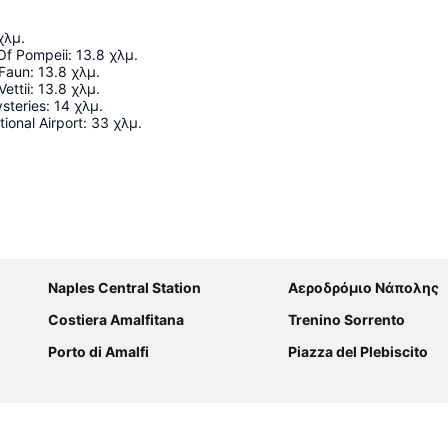
χλμ.
Of Pompeii
:
13.8
χλμ.
 Faun
:
13.8
χλμ.
ettii
:
13.8
χλμ.
ysteries
:
14
χλμ.
ional Airport
:
33
χλμ.
Ανάπτυξη χάρτη
Naples Central Station
Αεροδρόμιο Νάπολης
Costiera Amalfitana
Trenino Sorrento
Porto di Amalfi
Piazza del Plebiscito