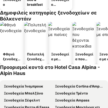
ο
breakfast
ο
διαμερισμ
Δημοφιλείς κατηγορίες ξενοδοχείων σε
άτων
Βόλκενστάιν
Φθηνά
Πολυτελή
Ξενοδοχεί
Ξενοδοχεί
Ξενο
ξενοδοχεί
ξενοδοχεί
α με
α που
α με
α
α
πισίνες
δέχονται
Προορισμοί κοντά στο Hotel Casa Alpina -
κατοικίδι
Alpin Haus
α
Ξενοδοχεία Ίνσμπρουκ
Ξενοδοχεία Cortina d'Ampezzo
Ξενοδοχεία Μπολζάνο
Ξενοδοχεία Τρέντο
Ξενοδοχεία Σέφελντ
Ξενοδοχεία Ampass
Ξενοδοχεία Pozza di Fassa
Ξενοδοχεία Μαντόννα ντι Καμπίλιο