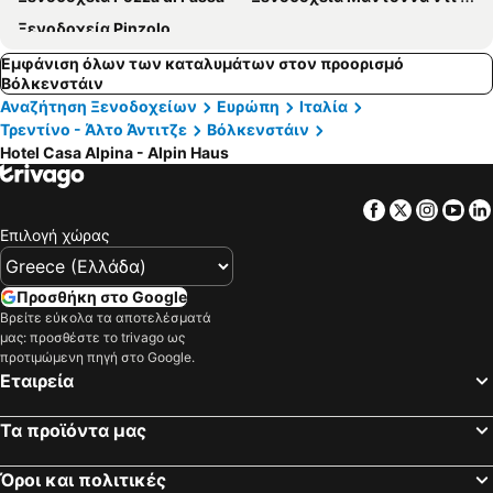
Ξενοδοχεία Pinzolo
Εμφάνιση όλων των καταλυμάτων στον προορισμό
Βόλκενστάιν
Αναζήτηση Ξενοδοχείων
Ευρώπη
Ιταλία
Τρεντίνο - Άλτο Άντιτζε
Βόλκενστάιν
Hotel Casa Alpina - Alpin Haus
Facebook
Twitter
Insta
Yo
Επιλογή χώρας
Προσθήκη στο Google
Βρείτε εύκολα τα αποτελέσματά
μας: προσθέστε το trivago ως
προτιμώμενη πηγή στο Google.
Εταιρεία
Τα προϊόντα μας
Όροι και πολιτικές