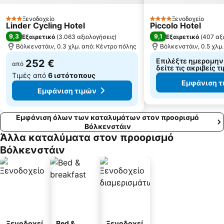
Ξενοδοχείο
Ξενοδοχείο
3 Αστέρια
4 Αστέρια
Linder Cycling Hotel
Piccolo Hotel
9,3
9,1
Εξαιρετικό
(
3.063 αξιολογήσεις
)
Εξαιρετικό
(
407 αξ
Βόλκενστάιν, 0.3 χλμ. από: Κέντρο πόλης
Βόλκενστάιν, 0.5 χλμ
Επιλέξτε ημερομηνί
252 €
από
δείτε τις ακριβείς τ
Τιμές από
6 ιστότοπους
Εμφάνιση τ
Εμφάνιση τιμών
Εμφάνιση όλων των καταλυμάτων στον προορισμό
Βόλκενστάιν
Άλλα καταλύματα στον προορισμό
Βόλκενστάιν
Ξενοδοχεί
Bed &
Ξενοδοχεί