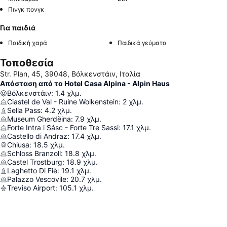
Πινγκ πονγκ
Για παιδιά
Παιδική χαρά
Παιδικά γεύματα
Τοποθεσία
Str. Plan, 45, 39048, Βόλκενστάιν, Ιταλία
Απόσταση από το Hotel Casa Alpina - Alpin Haus
Βόλκενστάιν
:
1.4
χλμ.
Ciastel de Val - Ruine Wolkenstein
:
2
χλμ.
Sella Pass
:
4.2
χλμ.
Museum Gherdëina
:
7.9
χλμ.
Forte Intra i Sásc - Forte Tre Sassi
:
17.1
χλμ.
Castello di Andraz
:
17.4
χλμ.
Chiusa
:
18.5
χλμ.
Schloss Branzoll
:
18.8
χλμ.
Castel Trostburg
:
18.9
χλμ.
Laghetto Di Fiè
:
19.1
χλμ.
Palazzo Vescovile
:
20.7
χλμ.
Treviso Airport
:
105.1
χλμ.