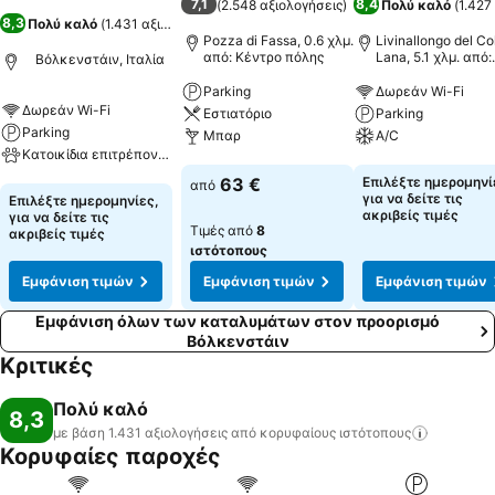
7,1
8,4
(
2.548 αξιολογήσεις
)
Πολύ καλό
(
1.427
8,3
Πολύ καλό
(
1.431 αξιολογήσεις
)
Pozza di Fassa, 0.6 χλμ.
Livinallongo del Col
από: Κέντρο πόλης
Lana, 5.1 χλμ. από:
Βόλκενστάιν, Ιταλία
Κέντρο πόλης
Parking
Δωρεάν Wi-Fi
Δωρεάν Wi-Fi
Εστιατόριο
Parking
Parking
Μπαρ
A/C
Κατοικίδια επιτρέπονται
Εμφάνιση τιμών
Εμφάνιση τιμών
63 €
Επιλέξτε ημερομηνί
από
Εμφάνιση τιμών
για να δείτε τις
Επιλέξτε ημερομηνίες,
ακριβείς τιμές
για να δείτε τις
Τιμές από
8
ακριβείς τιμές
ιστότοπους
Εμφάνιση τιμών
Εμφάνιση τιμών
Εμφάνιση τιμών
Εμφάνιση όλων των καταλυμάτων στον προορισμό
Βόλκενστάιν
Κριτικές
Πολύ καλό
8,3
με βάση 1.431 αξιολογήσεις από κορυφαίους
ιστότοπους
Κορυφαίες παροχές