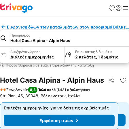
Αγαπημέν
Σύνδε
Με
Εμφάνιση όλων των καταλυμάτων στον προορισμό Βόλκεν
Προορισμός
Hotel Casa Alpina - Alpin Haus
Άφιξη/Αναχώρηση
Επισκέπτες & δωμάτια
Διάλεξε ημερομηνίες
2 πελάτες, 1 δωμάτιο
Πώς οι πληρωμές σε εμάς επηρεάζουν την κατάταξη
Hotel Casa Alpina - Alpin Haus
Κοινοποί
Πρ
Ξενοδοχείο
8,3
Πολύ καλό
(
1.431 αξιολογήσεις
)
2 Αστέρια
Str. Plan, 45, 39048, Βόλκενστάιν, Ιταλία
Επιλέξτε ημερομηνίες, για να δείτε τις ακριβείς τιμές
Επιλέξτε ημερομηνίες, για να δείτε τις ακριβείς τιμές
Εμφάνιση τιμών
Εμφάνιση τιμών