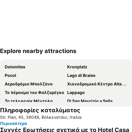
Explore nearby attractions
Ανάπτυξη χάρτη
Dolomites
Kronplatz
Pocol
Lago di Braies
Αεροδρόμιο Μπολζάνο
Χιονοδρομικό Κέντρο Alta Badia
Το πέρασμα του Φαλζαρέγκο
Lappago
Το τελεφερίκ Μέντολα
Di San Maurizio a Sella
Πληροφορίες καταλύματος
Σέλλα Ρόντα
Bressanone a prima vista
Str. Plan, 45, 39048, Βόλκενστάιν, Ιταλία
Lago di Dobbiaco
Λίμνη Kaltern
Περισσότερα
Borgo di Vipiteno
Θέρμες Μεράνο
Συχνές Ερωτήσεις σχετικά με το Hotel Casa