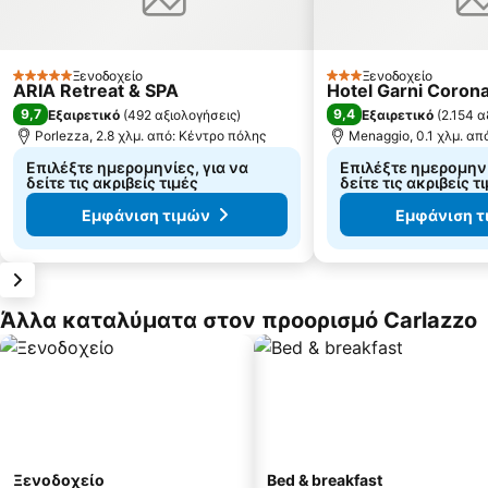
Ξενοδοχείο
Ξενοδοχείο
5 Αστέρια
3 Αστέρια
ARIA Retreat & SPA
Hotel Garni Coron
9,7
9,4
Εξαιρετικό
(
492 αξιολογήσεις
)
Εξαιρετικό
(
2.154 α
Porlezza, 2.8 χλμ. από: Κέντρο πόλης
Menaggio, 0.1 χλμ. απ
Επιλέξτε ημερομηνίες, για να
Επιλέξτε ημερομηνί
δείτε τις ακριβείς τιμές
δείτε τις ακριβείς τ
Εμφάνιση τιμών
Εμφάνιση τ
Άλλα καταλύματα στον προορισμό Carlazzo
Ξενοδοχείο
Bed & breakfast