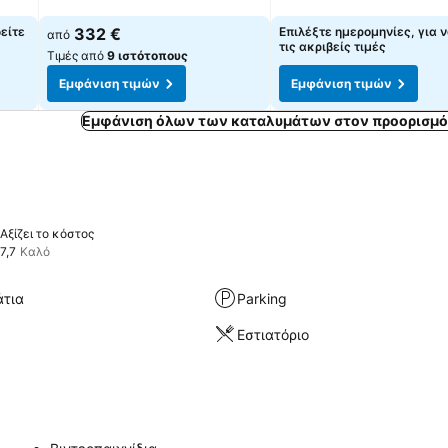
δείτε
332 €
Επιλέξτε ημερομηνίες, για ν
από
τις ακριβείς τιμές
Τιμές από
9 ιστότοπους
Εμφάνιση τιμών
Εμφάνιση τιμών
Εμφάνιση όλων των καταλυμάτων στον προορισμό 
Αξίζει το κόστος
7,7
Καλό
άτια
Parking
Εστιατόριο