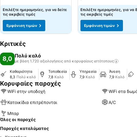
Επιλέξτε ημερομηνίες, για να δείτε
Επιλέξτε ημερομηνίες, για να 
τις ακριβείς τιμές
τις ακριβείς τιμές
Εμφάνιση τιμών
Εμφάνιση τιμών
Κριτικές
Πολύ καλό
8,0
με βάση 1.720 αξιολογήσεις από κορυφαίους
ιστότοπους
Καθαριότητα
Τοποθεσία
Υπηρεσία
Άνεση
8,3
Πολύ καλό
7,8
Καλό
7,9
Καλό
7,9
Καλό
Κορυφαίες παροχές
WiFi στην υποδοχή
WiFi στα δωμ
Κατοικίδια επιτρέπονται
A/C
Μπαρ
Όλες οι παροχές
Παροχές καταλύματος