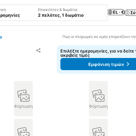
ηση
Επισκέπτες & δωμάτια
EL · €
Σύ
ερομηνίες
2 πελάτες, 1 δωμάτιο
o
Πώς οι πληρωμές σε εμάς επηρεάζουν τη
Προσθήκη στα αγαπημένα
Επιλέξτε ημερομηνίες, για να δείτε 
Κοινοποίηση
ακριβείς τιμές
Εμφάνιση τιμών
Φόρτωση
Φόρτωση