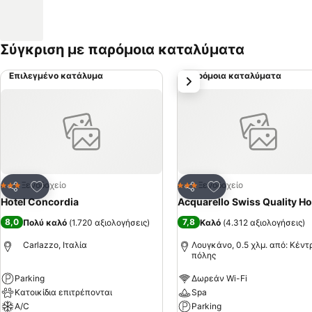
Σύγκριση με παρόμοια καταλύματα
Επιλεγμένο κατάλυμα
Παρόμοια καταλύματα
επόμενο
Προσθήκη στα αγαπημένα
Προσθήκη στα αγα
Ξενοδοχείο
Ξενοδοχείο
3 Αστέρια
3 Αστέρια
Κοινοποίηση
Κοινοποίηση
Hotel Concordia
Acquarello Swiss Quality Ho
8,0
7,8
Πολύ καλό
(
1.720 αξιολογήσεις
)
Καλό
(
4.312 αξιολογήσεις
)
Carlazzo, Ιταλία
Λουγκάνο, 0.5 χλμ. από: Κέντ
πόλης
Parking
Δωρεάν Wi-Fi
Κατοικίδια επιτρέπονται
Spa
A/C
Parking