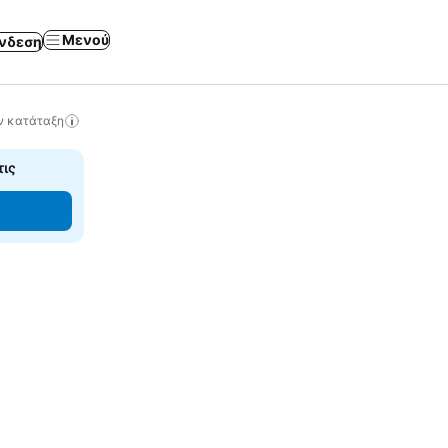
Μενού
νδεση
ν κατάταξη
τις