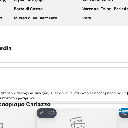
Porto di Stresa
Varenna-Esino-Perled
α
Museo di Val Verzasca
Intra
rdia
κρατήσεων αλλάζουν συνεχώς. Αυτό σημαίνει ότι κάποιες φορές μπορεί να μη 
ν ιστότοπο κρατήσεων.
ροορισμό Carlazzo
Δημο
 αγαπημένα
Προσθήκη στα αγαπημένα
Κοινοποίηση
Κο