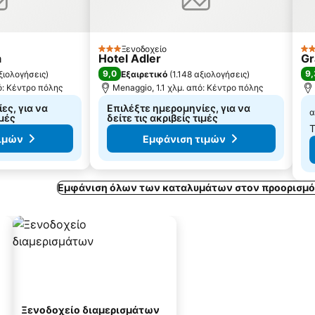
Ξενοδοχείο
3 Αστέρια
5 
a
Hotel Adler
Gr
9,0
9,
ξιολογήσεις
)
Εξαιρετικό
(
1.148 αξιολογήσεις
)
ό: Κέντρο πόλης
Menaggio, 1.1 χλμ. από: Κέντρο πόλης
ες, για να
Επιλέξτε ημερομηνίες, για να
α
ιμές
δείτε τις ακριβείς τιμές
Τ
ιμών
Εμφάνιση τιμών
Εμφάνιση όλων των καταλυμάτων στον προορισμό 
Ξενοδοχείο διαμερισμάτων