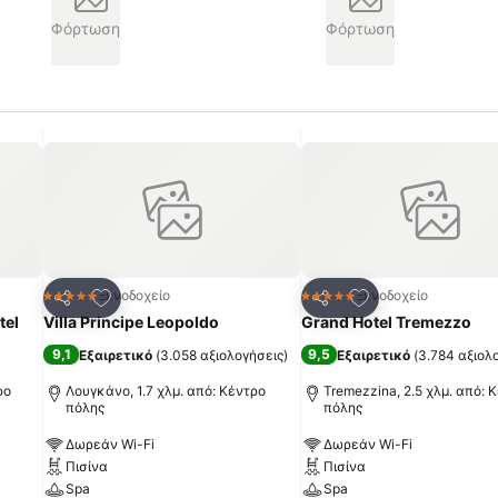
Φόρτωση
Φόρτωση
πημένα
Προσθήκη στα αγαπημένα
Προσθήκη στα α
Ξενοδοχείο
Ξενοδοχείο
5 Αστέρια
5 Αστέρια
Κοινοποίηση
Κοινοποίηση
tel
Villa Principe Leopoldo
Grand Hotel Tremezzo
9,1
9,5
Εξαιρετικό
(
3.058 αξιολογήσεις
)
Εξαιρετικό
(
3.784 αξιολ
ρο
Λουγκάνο, 1.7 χλμ. από: Κέντρο
Tremezzina, 2.5 χλμ. από: 
πόλης
πόλης
Δωρεάν Wi-Fi
Δωρεάν Wi-Fi
Πισίνα
Πισίνα
Spa
Spa