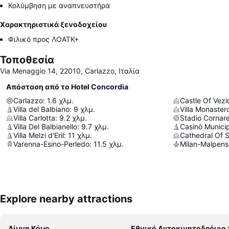
Κολύμβηση με αναπνευστήρα
Χαρακτηριστικά ξενοδοχείου
Φιλικό προς ΛΟΑΤΚ+
Τοποθεσία
Via Menaggio 14, 22010, Carlazzo, Ιταλία
Απόσταση από το Hotel Concordia
Carlazzo
:
1.6
χλμ.
Castle Of Vezi
Villa del Balbiano
:
9
χλμ.
Villa Monaster
Villa Carlotta
:
9.2
χλμ.
Stadio Cornar
Villa Del Balbianello
:
9.7
χλμ.
Villa Melzi d'Eril
:
11
χλμ.
Cathedral Of 
Varenna-Esino-Perledo
:
11.5
χλμ.
Milan-Malpensa
Explore nearby attractions
Λίμνη Κόμο
Εθνικό Αυτοκινητοδρόμιο της Μό