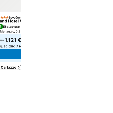
Ξενοδοχείο
Αστέρια
and Hotel Victoria Concept & Spa, By R Collection Hotels
3
Εξαιρετικό
(
1.177 αξιολογήσεις
)
Menaggio, 0.2 χλμ. από: Κέντρο πόλης
1.121 €
πό
ιμές από
7 ιστότοπους
Εμφάνιση τιμών
Carlazzo