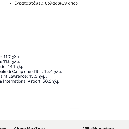
Εγκαταστάσεις θαλάσσιων σπορ
o
:
11.7
χλμ.
o
:
11.9
χλμ.
edo
:
14.1
χλμ.
Casinò Municipale di Campione d'Italia
:
15.4
χλμ.
Saint Lawrence
:
15.5
χλμ.
 International Airport
:
56.2
χλμ.
Ανάπτυξη χάρτη
ντζα
Λίμνη Ματζόρε
Villa Monastero