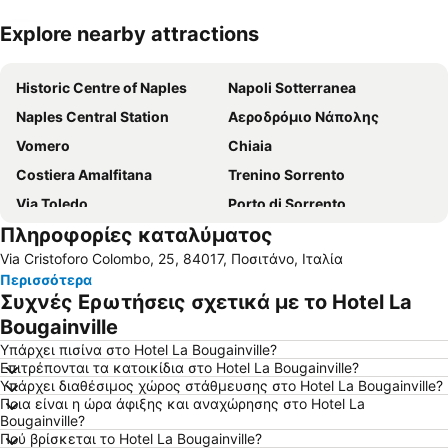
Explore nearby attractions
Ανάπτυξη χάρτη
Historic Centre of Naples
Napoli Sotterranea
Naples Central Station
Αεροδρόμιο Νάπολης
Vomero
Chiaia
Costiera Amalfitana
Trenino Sorrento
Via Toledo
Porto di Sorrento
Πληροφορίες καταλύματος
Porto di Amalfi
Piazza del Plebiscito
Via Cristoforo Colombo, 25, 84017, Ποσιτάνο, Ιταλία
Via Chiaia
Λιμάνι της Νάπολη
Περισσότερα
Spaccanapoli
Galleria Umberto I
Συχνές Ερωτήσεις σχετικά με το Hotel La
Posillipo
Piazza Bellini
Bougainville
San Carlo Opera House
Εθνικό Αρχαιολογικό Μουσείο
Υπάρχει πισίνα στο Hotel La Bougainville?
Επιτρέπονται τα κατοικίδια στο Hotel La Bougainville?
San Paolo Stadium
Piazza Tasso
Υπάρχει διαθέσιμος χώρος στάθμευσης στο Hotel La Bougainville?
Ποια είναι η ώρα άφιξης και αναχώρησης στο Hotel La
Οι Ανασκαφές της Πομπηίας
Quartieri Spagnoli
Bougainville?
Zona Industriale
Arenella
Πού βρίσκεται το Hotel La Bougainville?