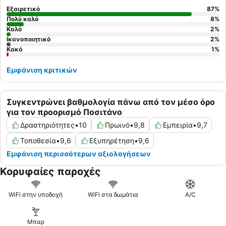
Εξαιρετικό
87
%
Πολύ καλό
8
%
Καλό
2
%
Ικανοποιητικό
2
%
Κακό
1
%
Εμφάνιση κριτικών
Συγκεντρώνει βαθμολογία πάνω από τον μέσο όρο
για τον προορισμό Ποσιτάνο
Δραστηριότητες
•
10
Πρωινό
•
9,8
Εμπειρία
•
9,7
Τοποθεσία
•
9,6
Εξυπηρέτηση
•
9,6
Εμφάνιση περισσότερων αξιολογήσεων
Κορυφαίες παροχές
WiFi στην υποδοχή
WiFi στα δωμάτια
A/C
Μπαρ