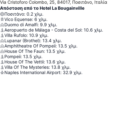
Via Cristoforo Colombo, 25, 84017, Ποσιτάνο, Ιταλία
Απόσταση από το Hotel La Bougainville
Ποσιτάνο
:
0.2
χλμ.
Vico Equense
:
6
χλμ.
Duomo di Amalfi
:
9.9
χλμ.
Aeropuerto de Málaga - Costa del Sol
:
10.6
χλμ.
Villa Rufolo
:
10.9
χλμ.
Lupanar (Brothel)
:
13.4
χλμ.
Amphitheatre Of Pompeii
:
13.5
χλμ.
House Of The Faun
:
13.5
χλμ.
Pompeii
:
13.5
χλμ.
House Of The Vettii
:
13.6
χλμ.
Villa Of The Mysteries
:
13.8
χλμ.
Naples International Airport
:
32.9
χλμ.