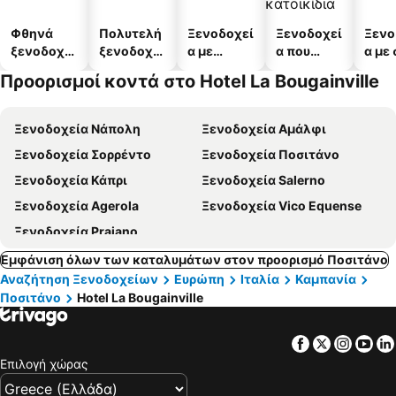
Φθηνά
Πολυτελή
Ξενοδοχεί
Ξενοδοχεί
Ξενο
ξενοδοχεί
ξενοδοχεί
α με
α που
α με
α
α
πισίνες
δέχονται
Προορισμοί κοντά στο Hotel La Bougainville
κατοικίδι
α
Ξενοδοχεία Νάπολη
Ξενοδοχεία Αμάλφι
Ξενοδοχεία Σορρέντο
Ξενοδοχεία Ποσιτάνο
Ξενοδοχεία Κάπρι
Ξενοδοχεία Salerno
Ξενοδοχεία Agerola
Ξενοδοχεία Vico Equense
Ξενοδοχεία Praiano
Εμφάνιση όλων των καταλυμάτων στον προορισμό Ποσιτάνο
Αναζήτηση Ξενοδοχείων
Ευρώπη
Ιταλία
Καμπανία
Ποσιτάνο
Hotel La Bougainville
Facebook
Twitter
Insta
Yo
Επιλογή χώρας