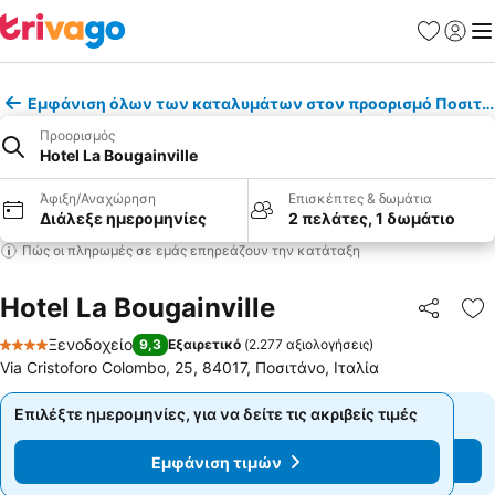
Αγαπημέν
Σύνδε
Με
Εμφάνιση όλων των καταλυμάτων στον προορισμό Ποσιτά
Προορισμός
Hotel La Bougainville
Άφιξη/Αναχώρηση
Επισκέπτες & δωμάτια
Διάλεξε ημερομηνίες
2 πελάτες, 1 δωμάτιο
Πώς οι πληρωμές σε εμάς επηρεάζουν την κατάταξη
Hotel La Bougainville
Κοινοποί
Πρ
Ξενοδοχείο
9,3
Εξαιρετικό
(
2.277 αξιολογήσεις
)
4 Αστέρια
Via Cristoforo Colombo, 25, 84017, Ποσιτάνο, Ιταλία
Επιλέξτε ημερομηνίες, για να δείτε τις ακριβείς τιμές
Επιλέξτε ημερομηνίες, για να δείτε τις ακριβείς τιμές
Εμφάνιση τιμών
Εμφάνιση τιμών