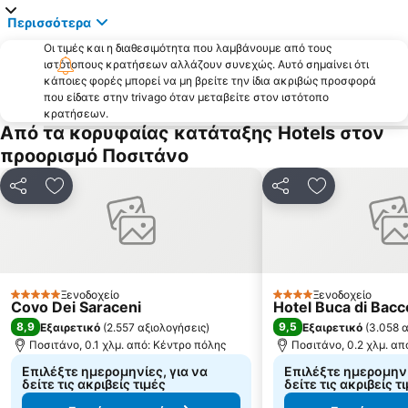
Fuorigrotta
Porto di Salerno
Περισσότερα
Avvocata
Centro storico
Οι τιμές και η διαθεσιμότητα που λαμβάνουμε από τους
ιστότοπους κρατήσεων αλλάζουν συνεχώς. Αυτό σημαίνει ότι
Forcella
Piazza Carità
κάποιες φορές μπορεί να μη βρείτε την ίδια ακριβώς προσφορά
Pendino
Via Tribunali
που είδατε στην trivago όταν μεταβείτε στον ιστότοπο
κρατήσεων.
Mostra d'Oltremare
Parco di Capodimonte
Από τα κορυφαίας κατάταξης Hotels στον
Piscinola
Duomo di Amalfi
προορισμό Ποσιτάνο
Salerno Harbour
Castel dell'Ovo
Κοινοποίηση
Προσθήκη στα αγαπημένα
Κοινοποίηση
Προσθήκη στ
Castel Nuovo
Piazza Dante
Chiaiano
Ξενοδοχείο
Ξενοδοχείο
5 Αστέρια
4 Αστέρια
Covo Dei Saraceni
Hotel Buca di Bacc
8,9
9,5
Εξαιρετικό
(
2.557 αξιολογήσεις
)
Εξαιρετικό
(
3.058 
Ποσιτάνο, 0.1 χλμ. από: Κέντρο πόλης
Ποσιτάνο, 0.2 χλμ. απ
Επιλέξτε ημερομηνίες, για να
Επιλέξτε ημερομηνί
δείτε τις ακριβείς τιμές
δείτε τις ακριβείς τ