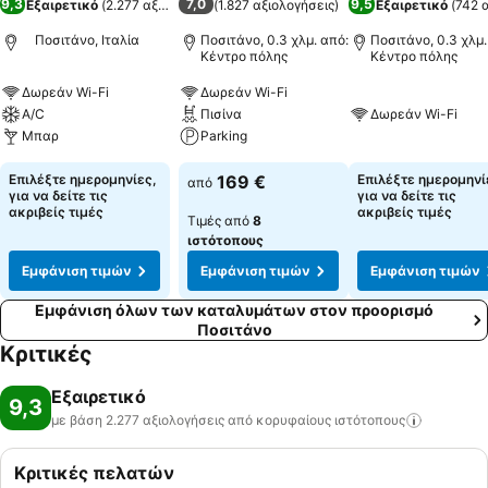
9,3
7,0
9,5
Εξαιρετικό
(
2.277 αξιολογήσεις
(
1.827 αξιολογήσεις
)
)
Εξαιρετικό
(
742 
Ποσιτάνο, Ιταλία
Ποσιτάνο, 0.3 χλμ. από:
Ποσιτάνο, 0.3 χλμ.
Κέντρο πόλης
Κέντρο πόλης
Δωρεάν Wi-Fi
Δωρεάν Wi-Fi
A/C
Πισίνα
Δωρεάν Wi-Fi
Μπαρ
Parking
Επιλέξτε ημερομηνίες,
169 €
Επιλέξτε ημερομηνί
από
για να δείτε τις
για να δείτε τις
ακριβείς τιμές
ακριβείς τιμές
Τιμές από
8
ιστότοπους
Εμφάνιση τιμών
Εμφάνιση τιμών
Εμφάνιση τιμών
Εμφάνιση όλων των καταλυμάτων στον προορισμό
Ποσιτάνο
Κριτικές
Εξαιρετικό
9,3
με βάση 2.277 αξιολογήσεις από κορυφαίους
ιστότοπους
Κριτικές πελατών