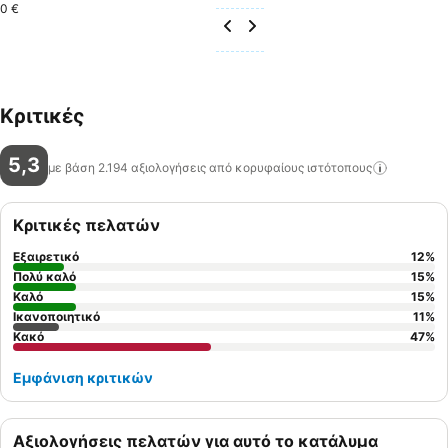
0 €
Κριτικές
5,3
με βάση 2.194 αξιολογήσεις από κορυφαίους
ιστότοπους
Κριτικές πελατών
Εξαιρετικό
12
%
Πολύ καλό
15
%
Καλό
15
%
Ικανοποιητικό
11
%
Κακό
47
%
Εμφάνιση κριτικών
Αξιολογήσεις πελατών για αυτό το κατάλυμα