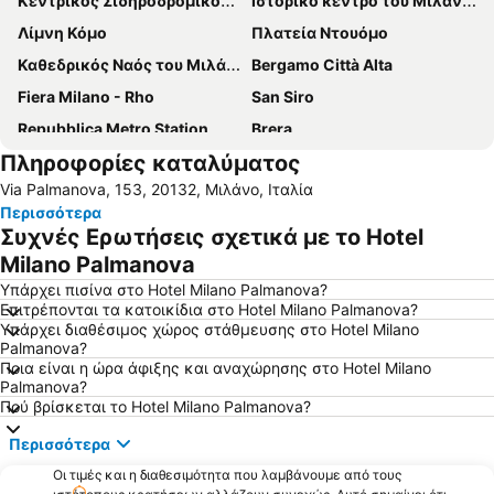
Κεντρικός Σιδηροδρομικός Σταθμός του Μιλάνου
Ιστορικό κέντρο του Μιλάνου
Λίμνη Κόμο
Πλατεία Ντουόμο
Καθεδρικός Ναός του Μιλάνου
Bergamo Città Alta
Fiera Milano - Rho
San Siro
Repubblica Metro Station
Brera
Πληροφορίες καταλύματος
San Siro Stadio Metro Station
Silvio Berlusconi Milan Malpensa Airport
Via Palmanova, 153, 20132, Μιλάνο, Ιταλία
Navigli
Duomo Metro Station
Περισσότερα
Stazione di Bergamo
Centrale Metro Station
Συχνές Ερωτήσεις σχετικά με το Hotel
Milano Santa Giulia
Αεροδρόμιο Λινατε Μιλάνο
Milano Palmanova
San Siro Ippodromo Metro Station
Αεροδρόμιο Orio al Serio
Υπάρχει πισίνα στο Hotel Milano Palmanova?
Επιτρέπονται τα κατοικίδια στο Hotel Milano Palmanova?
Εθνικό Αυτοκινητοδρόμιο της Μόντζα
Γκαλλερία Βιττόριο Εμανουέλε ΙΙ
Υπάρχει διαθέσιμος χώρος στάθμευσης στο Hotel Milano
Palmanova?
Porta Nuova
Museo del Duomo di Milano
Ποια είναι η ώρα άφιξης και αναχώρησης στο Hotel Milano
Θέατρο της Σκάλας του Μιλάνου
Porta Venezia
Palmanova?
Πού βρίσκεται το Hotel Milano Palmanova?
Porta Romana
Città Studi
Περισσότερα
Lampugnano Metro Station
Navigli District
Οι τιμές και η διαθεσιμότητα που λαμβάνουμε από τους
Gardaland Waterpark
Villa Monastero