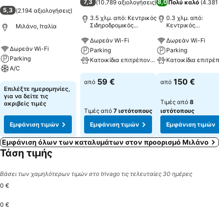
7,3
8,0
(
10.789 αξιολογήσεις
)
Πολύ καλό
(
4.381
5,3
(
2.194 αξιολογήσεις
)
3.5 χλμ. από: Κεντρικός
0.3 χλμ. από:
Σιδηροδρομικός
Κεντρικός
Μιλάνο, Ιταλία
Σταθμός του Μιλάνου
Σιδηροδρομικός
Σταθμός του Μιλά
Δωρεάν Wi-Fi
Δωρεάν Wi-Fi
Δωρεάν Wi-Fi
Parking
Parking
Parking
Κατοικίδια επιτρέπονται
A/C
Εμφάνιση τιμών
Εμφάνιση τιμών
59 €
150 €
από
από
Εμφάνιση τιμών
Επιλέξτε ημερομηνίες,
για να δείτε τις
Τιμές από
8
ακριβείς τιμές
Τιμές από
7 ιστότοπους
ιστότοπους
Εμφάνιση τιμών
Εμφάνιση τιμών
Εμφάνιση τιμών
Εμφάνιση όλων των καταλυμάτων στον προορισμό Μιλάνο
Τάση τιμής
Βάσει των χαμηλότερων τιμών στο trivago τις τελευταίες 30 ημέρες
0 €
0 €