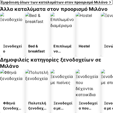
Εμφάνιση όλων των καταλυμάτων στον προορισμό Μιλάνο
Άλλα καταλύματα στον προορισμό Μιλάνο
Ξενοδοχεί
Bed &
Επιπλωμέ
Hostel
Ξεν
ο
breakfast
νο
διαμέρισμ
Δημοφιλείς κατηγορίες ξενοδοχείων σε
α
Μιλάνο
Φθηνά
Πολυτελή
Ξενοδοχεί
Ξενοδοχεί
Ξενο
ξενοδοχεί
ξενοδοχεί
α με
α που
α με