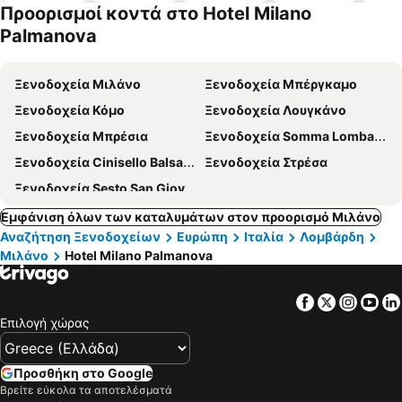
α
α
πισίνες
δέχονται
Προορισμοί κοντά στο Hotel Milano
κατοικίδι
Palmanova
α
Ξενοδοχεία Μιλάνο
Ξενοδοχεία Μπέργκαμο
Ξενοδοχεία Κόμο
Ξενοδοχεία Λουγκάνο
Ξενοδοχεία Μπρέσια
Ξενοδοχεία Somma Lombardo
Ξενοδοχεία Cinisello Balsamo
Ξενοδοχεία Στρέσα
Ξενοδοχεία Sesto San Giovanni
Εμφάνιση όλων των καταλυμάτων στον προορισμό Μιλάνο
Αναζήτηση Ξενοδοχείων
Ευρώπη
Ιταλία
Λομβάρδη
Μιλάνο
Hotel Milano Palmanova
Facebook
Twitter
Insta
Yo
Επιλογή χώρας
Προσθήκη στο Google
Βρείτε εύκολα τα αποτελέσματά