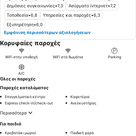
Δημόσιες συγκοινωνίες
•
7,3
Ασύρματο ίντερνετ
•
7,2
Τοποθεσία
•
6,8
Υπηρεσίες και παροχές
•
6,3
Εξυπηρέτηση
•
6,0
Εμφάνιση περισσότερων αξιολογήσεων
Κορυφαίες παροχές
WiFi στην υποδοχή
WiFi στα δωμάτια
Parking
A/C
Όλες οι παροχές
Παροχές καταλύματος
Επαγγελματικό κέντρο
Καφετέρια
Express check-in/check-out
Ανελκυστήρας
Περισσότερα
Για παιδιά
Κρεβατάκι μωρού
Παιδική χαρά