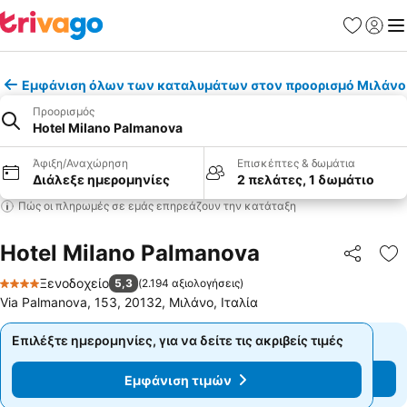
Αγαπημέν
Σύνδε
Με
Εμφάνιση όλων των καταλυμάτων στον προορισμό Μιλάνο
Προορισμός
Hotel Milano Palmanova
Άφιξη/Αναχώρηση
Επισκέπτες & δωμάτια
Διάλεξε ημερομηνίες
2 πελάτες, 1 δωμάτιο
Πώς οι πληρωμές σε εμάς επηρεάζουν την κατάταξη
Hotel Milano Palmanova
Κοινοποί
Πρ
Ξενοδοχείο
5,3
(
2.194 αξιολογήσεις
)
4 Αστέρια
Via Palmanova, 153, 20132, Μιλάνο, Ιταλία
Επιλέξτε ημερομηνίες, για να δείτε τις ακριβείς τιμές
Επιλέξτε ημερομηνίες, για να δείτε τις ακριβείς τιμές
Εμφάνιση τιμών
Εμφάνιση τιμών