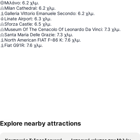
Μιλάνο
:
6.2
χλμ.
Milan Cathedral
:
6.2
χλμ.
Galleria Vittorio Emanuele Secondo
:
6.2
χλμ.
Linate Airport
:
6.3
χλμ.
Sforza Castle
:
6.5
χλμ.
Museum Of The Cenacolo Of Leonardo Da Vinci
:
7.3
χλμ.
Santa Maria Delle Grazie
:
7.3
χλμ.
North American FIAT F–86 K
:
7.6
χλμ.
Fiat G91R
:
7.6
χλμ.
Explore nearby attractions
Ανάπτυξη χάρτη