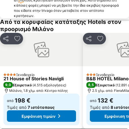
ιστότοπους κρατήσεων αλλάζουν συνεχώς. Αυτό σημαίνει ότι
Cadorna – Triennale Metro Station
Buonarroti Metro Station
κάποιες φορές μπορεί να μη βρείτε την ίδια ακριβώς προσφορά
που είδατε στην trivago όταν μεταβείτε στον ιστότοπο
Expo Milano
Mediolanum Forum
κρατήσεων.
Από τα κορυφαίας κατάταξης Hotels στον
Minitalia Leolandia Park
Bovisasca
προορισμό Μιλάνο
Milano Certosa
Lima Metro Station
Isola
Via Montenapoleone
Κοινοποίηση
Προσθήκη στα αγαπημένα
Κοινοποίηση
Προσθήκη στ
Missori Metro Station
Cernusco sul Naviglio Metro Station
Wagner Metro Station
Rho Fiera Metro Station
Loreto Metro Station
Corso Buenos Aires
Σέντρο Ντιρετζιονάλε Μιλάνο
Porta Garibaldi
Ξενοδοχείο
Ξενοδοχείο
4 Αστέρια
3 Αστέρια
21 House of Stories Navigli
B&B HOTEL Milano 
9,0
8,5
Εξαιρετικό
(
4.515 αξιολογήσεις
)
Εξαιρετικό
(
12.891 
Μιλάνο, 1.8 χλμ. από: Κέντρο πόλης
2.5 χλμ. από: FieraMil
198 €
132 €
από
από
Τιμές από
7 ιστότοπους
Τιμές από
8 ιστότο
Εμφάνιση τιμών
Εμφάνιση τ