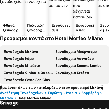
Φθηνά
Πολυτελή
Ξενοδοχεί
Ξενοδοχεί
Ξενο
ξενοδοχεί
ξενοδοχεί
α με
α που
α με
α
α
πισίνες
δέχονται
Προορισμοί κοντά στο Hotel Morfeo Milano
κατοικίδι
α
Ξενοδοχεία Μιλάνο
Ξενοδοχεία Μπέργκαμο
Ξενοδοχεία Κόμο
Ξενοδοχεία Λουγκάνο
Ξενοδοχεία Μπρέσια
Ξενοδοχεία Somma Lombardo
Ξενοδοχεία Cinisello Balsamo
Ξενοδοχεία Στρέσα
Ξενοδοχεία Sesto San Giovanni
Εμφάνιση όλων των καταλυμάτων στον προορισμό Μιλάνο
Αναζήτηση Ξενοδοχείων
Ευρώπη
Ιταλία
Λομβάρδη
Μιλάνο
Hotel Morfeo Milano