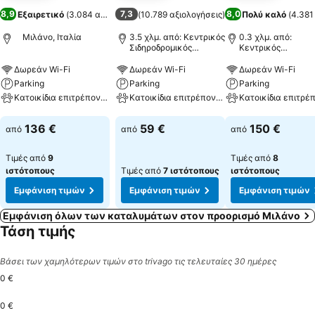
8,9
7,3
8,0
Εξαιρετικό
(
3.084 αξιολογήσεις
(
10.789 αξιολογήσεις
)
)
Πολύ καλό
(
4.381
Μιλάνο, Ιταλία
3.5 χλμ. από: Κεντρικός
0.3 χλμ. από:
Σιδηροδρομικός
Κεντρικός
Σταθμός του Μιλάνου
Σιδηροδρομικός
Σταθμός του Μιλά
Δωρεάν Wi-Fi
Δωρεάν Wi-Fi
Δωρεάν Wi-Fi
Parking
Parking
Parking
Κατοικίδια επιτρέπονται
Κατοικίδια επιτρέπονται
Εμφάνιση τιμών
Εμφάνιση τιμών
Εμφάνιση τιμών
136 €
59 €
150 €
από
από
από
Τιμές από
9
Τιμές από
8
ιστότοπους
Τιμές από
7 ιστότοπους
ιστότοπους
Εμφάνιση τιμών
Εμφάνιση τιμών
Εμφάνιση τιμών
Εμφάνιση όλων των καταλυμάτων στον προορισμό Μιλάνο
Τάση τιμής
Βάσει των χαμηλότερων τιμών στο trivago τις τελευταίες 30 ημέρες
0 €
0 €