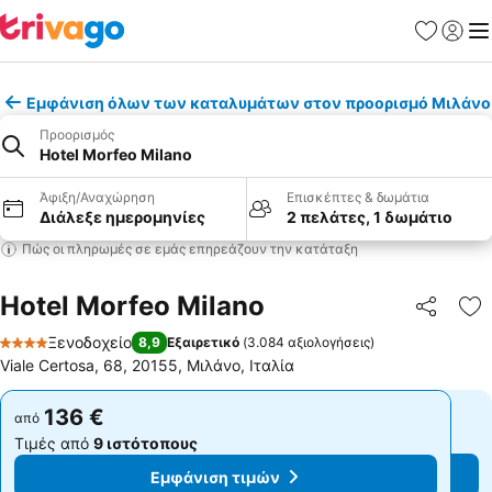
Αγαπημέν
Σύνδε
Με
Εμφάνιση όλων των καταλυμάτων στον προορισμό Μιλάνο
Προορισμός
Hotel Morfeo Milano
Άφιξη/Αναχώρηση
Επισκέπτες & δωμάτια
Διάλεξε ημερομηνίες
2 πελάτες, 1 δωμάτιο
Πώς οι πληρωμές σε εμάς επηρεάζουν την κατάταξη
Hotel Morfeo Milano
Κοινοποί
Πρ
Ξενοδοχείο
8,9
Εξαιρετικό
(
3.084 αξιολογήσεις
)
4 Αστέρια
Viale Certosa, 68, 20155, Μιλάνο, Ιταλία
136 €
136 €
από
από
Τιμές από
9 ιστότοπους
Τιμές από
9 ιστότοπους
Εμφάνιση τιμών
Εμφάνιση τιμών