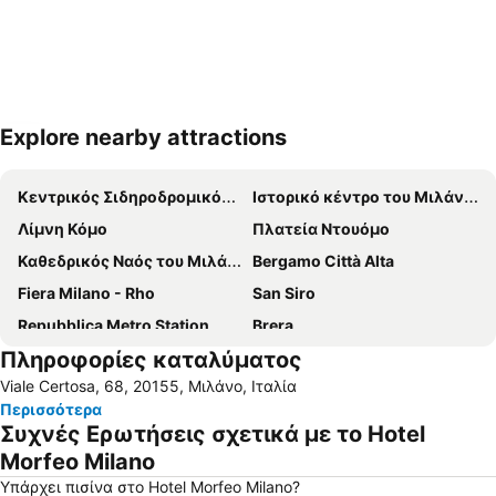
Explore nearby attractions
Ανάπτυξη χάρτη
Κεντρικός Σιδηροδρομικός Σταθμός του Μιλάνου
Ιστορικό κέντρο του Μιλάνου
Λίμνη Κόμο
Πλατεία Ντουόμο
Καθεδρικός Ναός του Μιλάνου
Bergamo Città Alta
Fiera Milano - Rho
San Siro
Repubblica Metro Station
Brera
Πληροφορίες καταλύματος
San Siro Stadio Metro Station
Silvio Berlusconi Milan Malpensa Airport
Viale Certosa, 68, 20155, Μιλάνο, Ιταλία
Navigli
Duomo Metro Station
Περισσότερα
Stazione di Bergamo
Centrale Metro Station
Συχνές Ερωτήσεις σχετικά με το Hotel
Milano Santa Giulia
Αεροδρόμιο Λινατε Μιλάνο
Morfeo Milano
San Siro Ippodromo Metro Station
Αεροδρόμιο Orio al Serio
Υπάρχει πισίνα στο Hotel Morfeo Milano?