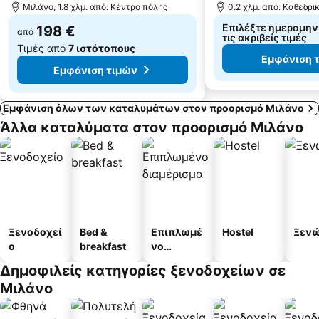
Μιλάνο, 1.8 χλμ. από: Κέντρο πόλης
0.2 χλμ. από: Καθεδρ
Επιλέξτε ημερομηνίε
198 €
από
τις ακριβείς τιμές
Τιμές από
7 ιστότοπους
Εμφάνιση 
Εμφάνιση τιμών
Εμφάνιση όλων των καταλυμάτων στον προορισμό Μιλάνο
Άλλα καταλύματα στον προορισμό Μιλάνο
Ξενοδοχεί
Bed &
Επιπλωμέ
Hostel
Ξεν
ο
breakfast
νο
διαμέρισμ
Δημοφιλείς κατηγορίες ξενοδοχείων σε
α
Μιλάνο