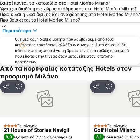
Επιτρέπονται τα κατοικίδια στο Hotel Morfeo Milano?
Εθνικό Αυτοκινητοδρόμιο της Μόντζα
Γκαλλερία Βιττόριο Εμανουέλε ΙΙ
Υπάρχει διαθέσιμος χώρος στάθμευσης στο Hotel Morfeo Milano?
Ποια είναι η ώρα άφιξης και αναχώρησης στο Hotel Morfeo Milano?
Porta Nuova
Museo del Duomo di Milano
Πού βρίσκεται το Hotel Morfeo Milano?
Θέατρο της Σκάλας του Μιλάνου
Porta Venezia
Περισσότερα
Porta Romana
Città Studi
Οι τιμές και η διαθεσιμότητα που λαμβάνουμε από τους
Lampugnano Metro Station
Navigli District
ιστότοπους κρατήσεων αλλάζουν συνεχώς. Αυτό σημαίνει ότι
κάποιες φορές μπορεί να μη βρείτε την ίδια ακριβώς προσφορά
Gardaland Waterpark
Villa Monastero
που είδατε στην trivago όταν μεταβείτε στον ιστότοπο
Buonarroti Metro Station
Cadorna – Triennale Metro Station
κρατήσεων.
Από τα κορυφαίας κατάταξης Hotels στον
Expo Milano
Mediolanum Forum
προορισμό Μιλάνο
Minitalia Leolandia Park
Milano Certosa
Bovisasca
Wagner Metro Station
Κοινοποίηση
Προσθήκη στα αγαπημένα
Κοινοποίηση
Προσθήκη στ
Isola
Via Montenapoleone
Missori Metro Station
Lima Metro Station
Rho Fiera Metro Station
Cernusco sul Naviglio Metro Station
Lotto - Fieramilanocity Metro Station
Amendola Metro Station
Ξενοδοχείο
Ξενοδοχείο
4 Αστέρια
4 Αστέρια
21 House of Stories Navigli
Golf Hotel Milano
Στάδιο Τζιουζέππε Μαέτσα
Arco della Pace
9,0
8,1
Εξαιρετικό
(
4.515 αξιολογήσεις
)
Πολύ καλό
(
2.307 α