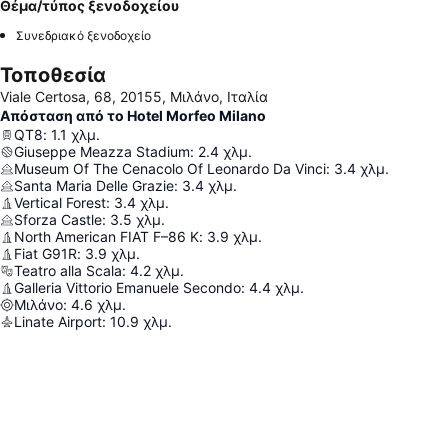
Θέμα/τύπος ξενοδοχείου
Συνεδριακό ξενοδοχείο
Τοποθεσία
Viale Certosa, 68, 20155, Μιλάνο, Ιταλία
Απόσταση από το Hotel Morfeo Milano
QT8
:
1.1
χλμ.
Giuseppe Meazza Stadium
:
2.4
χλμ.
Museum Of The Cenacolo Of Leonardo Da Vinci
:
3.4
χλμ.
Santa Maria Delle Grazie
:
3.4
χλμ.
Vertical Forest
:
3.4
χλμ.
Sforza Castle
:
3.5
χλμ.
North American FIAT F–86 K
:
3.9
χλμ.
Fiat G91R
:
3.9
χλμ.
Teatro alla Scala
:
4.2
χλμ.
Galleria Vittorio Emanuele Secondo
:
4.4
χλμ.
Μιλάνο
:
4.6
χλμ.
Linate Airport
:
10.9
χλμ.