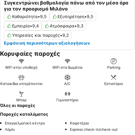
Συγκεντρώνει βαθμολογία πάνω από τον μέσο όρο
για τον προορισμό Μιλάνο
Καθαριότητα
•
9,5
Εξυπηρέτηση
•
9,5
Εμπειρία
•
9,4
Ατμόσφαιρα
•
9,3
Υπηρεσίες και παροχές
•
9,2
Εμφάνιση περισσότερων αξιολογήσεων
Κορυφαίες παροχές
WiFi στην υποδοχή
WiFi στα δωμάτια
Parking
Κατοικίδια επιτρέπονται
A/C
Εστιατόριο
Μπαρ
Γυμναστήριο
Όλες οι παροχές
Παροχές καταλύματος
Επαγγελματικό κέντρο
Καφετέρια
Λόμπι
Express check-in/check-out