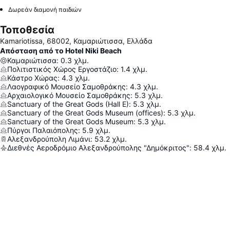
Δωρεάν διαμονή παιδιών
Τοποθεσία
Kamariotissa, 68002, Καμαριώτισσα, Ελλάδα
Απόσταση από το Hotel Niki Beach
Καμαριώτισσα
:
0.3
χλμ.
Πολιτιστικός Χώρος Εργοστάζιο
:
1.4
χλμ.
Κάστρο Χώρας
:
4.3
χλμ.
Λαογραφικό Μουσείο Σαμοθράκης
:
4.3
χλμ.
Αρχαιολογικό Μουσείο Σαμοθράκης
:
5.3
χλμ.
Sanctuary of the Great Gods (Hall E)
:
5.3
χλμ.
Sanctuary of the Great Gods Museum (offices)
:
5.3
χλμ.
Sanctuary of the Great Gods Museum
:
5.3
χλμ.
Πύργοι Παλαιόπολης
:
5.9
χλμ.
Αλεξανδρούπολη Λιμάνι
:
53.2
χλμ.
Διεθνές Αεροδρόμιο Αλεξανδρούπολης "Δημόκριτος"
:
58.4
χλμ.