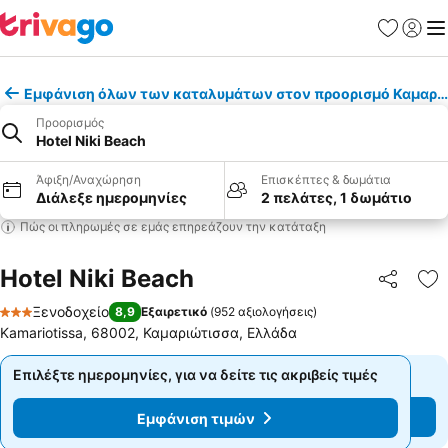
Αγαπημέν
Σύνδε
Με
Εμφάνιση όλων των καταλυμάτων στον προορισμό Καμαρι
Προορισμός
Hotel Niki Beach
Άφιξη/Αναχώρηση
Επισκέπτες & δωμάτια
Διάλεξε ημερομηνίες
2 πελάτες, 1 δωμάτιο
Πώς οι πληρωμές σε εμάς επηρεάζουν την κατάταξη
Hotel Niki Beach
Κοινοποί
Πρ
Ξενοδοχείο
8,9
Εξαιρετικό
(
952 αξιολογήσεις
)
3 Αστέρια
Kamariotissa, 68002, Καμαριώτισσα, Ελλάδα
Επιλέξτε ημερομηνίες, για να δείτε τις ακριβείς τιμές
Επιλέξτε ημερομηνίες, για να δείτε τις ακριβείς τιμές
Εμφάνιση τιμών
Εμφάνιση τιμών