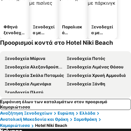
Φθηνά
Ξενοδοχεί
Παραλιακ
Ξενοδοχεί
ξενοδοχεί
α με
ά
α με
α
πισίνες
ξενοδοχεί
πάρκινγκ
Προορισμοί κοντά στο Hotel Niki Beach
α
Ξενοδοχεία Μύρινα
Ξενοδοχεία Ποτός
Ξενοδοχεία Αλεξανδρούπολη
Ξενοδοχεία Λιμένας Θάσου
Ξενοδοχεία Σκάλα Ποταμιάς
Ξενοδοχεία Χρυσή Αμμουδιά
Ξενοδοχεία Λιμενάρια
Ξενοδοχεία Ξάνθη
Ξενοδοχεία Πλατύ
Εμφάνιση όλων των καταλυμάτων στον προορισμό
Καμαριώτισσα
Αναζήτηση Ξενοδοχείων
Ευρώπη
Ελλάδα
Ανατολική Μακεδονία και Θράκη
Σαμοθράκη
Καμαριώτισσα
Hotel Niki Beach