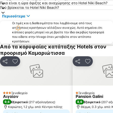
Ποια είναι η ώρα άφιξης και αναχώρησης στο Hotel Niki Beach?
Πού βρίσκεται το Hotel Niki Beach?
Περισσότερα
Οι τιμές και η διαθεσιμότητα που λαμβάνουμε από τους
ιστότοπους κρατήσεων αλλάζουν συνεχώς. Αυτό σημαίνει ότι
κάποιες φορές μπορεί να μη βρείτε την ίδια ακριβώς προσφορά
που είδατε στην trivago όταν μεταβείτε στον ιστότοπο
κρατήσεων.
Από τα κορυφαίας κατάταξης Hotels στον
προορισμό Καμαριώτισσα
Κοινοποίηση
Προσθήκη στα αγαπημένα
Κοινοποίηση
Προσθήκη στ
Ξενοδοχείο
Ξενοδοχείο
3 Αστέρια
1 Αστέρια
Αιγαίον
Pansion Galini
9,6
8,6
Εξαιρετικό
(
217 αξιολογήσεις
)
Εξαιρετικό
(
207 αξ
Καριώτες, 1.2 χλμ. από: Κέντρο πόλης
Θέρμα, 0.3 χλμ. από: