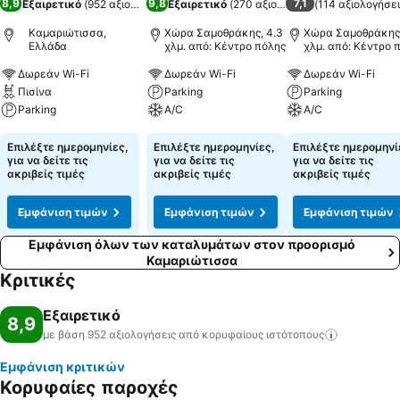
8,9
9,8
7,1
Εξαιρετικό
(
952 αξιολογήσεις
Εξαιρετικό
)
(
270 αξιολογήσεις
(
114 αξιολογήσει
)
Καμαριώτισσα,
Χώρα Σαμοθράκης, 4.3
Χώρα Σαμοθράκης,
Ελλάδα
χλμ. από: Κέντρο πόλης
χλμ. από: Κέντρο 
Δωρεάν Wi-Fi
Δωρεάν Wi-Fi
Δωρεάν Wi-Fi
Πισίνα
Parking
Parking
Parking
A/C
A/C
Εμφάνιση τιμών
Εμφάνιση τιμών
Εμφάνιση τιμών
Επιλέξτε ημερομηνίες,
Επιλέξτε ημερομηνίες,
Επιλέξτε ημερομηνί
για να δείτε τις
για να δείτε τις
για να δείτε τις
ακριβείς τιμές
ακριβείς τιμές
ακριβείς τιμές
Εμφάνιση τιμών
Εμφάνιση τιμών
Εμφάνιση τιμών
Εμφάνιση όλων των καταλυμάτων στον προορισμό
Καμαριώτισσα
Κριτικές
Εξαιρετικό
8,9
με βάση 952 αξιολογήσεις από κορυφαίους
ιστότοπους
Εμφάνιση κριτικών
Κορυφαίες παροχές