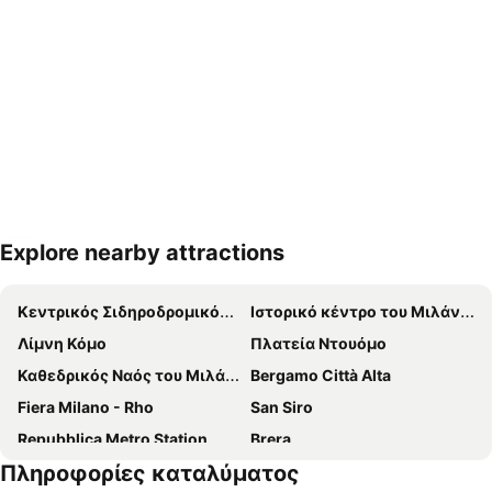
Explore nearby attractions
Ανάπτυξη χάρτη
Κεντρικός Σιδηροδρομικός Σταθμός του Μιλάνου
Ιστορικό κέντρο του Μιλάνου
Λίμνη Κόμο
Πλατεία Ντουόμο
Καθεδρικός Ναός του Μιλάνου
Bergamo Città Alta
Fiera Milano - Rho
San Siro
Repubblica Metro Station
Brera
Πληροφορίες καταλύματος
San Siro Stadio Metro Station
Silvio Berlusconi Milan Malpensa Airport