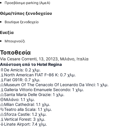
Προσβάσιμο parking (ΑμεΑ)
Θέμα/τύπος ξενοδοχείου
Boutique ξενοδοχείο
Ευεξία
Μπουρνούζι
Τοποθεσία
Via Cesare Correnti, 13, 20123, Μιλάνο, Ιταλία
Απόσταση από το Hotel Regina
De Amicis
:
0.2
χλμ.
North American FIAT F–86 K
:
0.7
χλμ.
Fiat G91R
:
0.7
χλμ.
Museum Of The Cenacolo Of Leonardo Da Vinci
:
1
χλμ.
Galleria Vittorio Emanuele Secondo
:
1
χλμ.
Santa Maria Delle Grazie
:
1
χλμ.
Μιλάνο
:
1.1
χλμ.
Milan Cathedral
:
1.1
χλμ.
Teatro alla Scala
:
1.1
χλμ.
Sforza Castle
:
1.2
χλμ.
Vertical Forest
:
3
χλμ.
Linate Airport
:
7.4
χλμ.