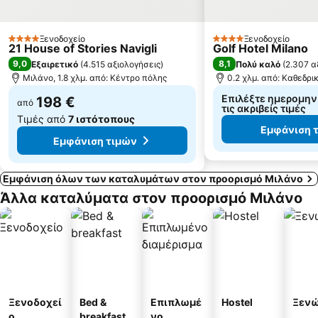
Rho Fiera Metro Station
Cernusco sul Naviglio Metro Station
Pinacoteca di Brera
Arco della Pace
Ξενοδοχείο
Ξενοδοχείο
4 Αστέρια
4 Αστέρια
21 House of Stories Navigli
Golf Hotel Milano
Amendola Metro Station
Porta Garibaldi
9,0
8,1
Εξαιρετικό
(
4.515 αξιολογήσεις
)
Πολύ καλό
(
2.307 α
Μιλάνο, 1.8 χλμ. από: Κέντρο πόλης
0.2 χλμ. από: Καθεδρ
Επιλέξτε ημερομηνίε
198 €
από
τις ακριβείς τιμές
Τιμές από
7 ιστότοπους
Εμφάνιση 
Εμφάνιση τιμών
Εμφάνιση όλων των καταλυμάτων στον προορισμό Μιλάνο
Άλλα καταλύματα στον προορισμό Μιλάνο
Ξενοδοχεί
Bed &
Επιπλωμέ
Hostel
Ξεν
ο
breakfast
νο