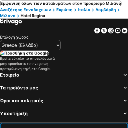
Εμφάνιση όλων των καταλυμάτων στον προορισμό Μιλάνο
Αναζήτηση Ξενοδοχείων
Ευρώπη
Ιταλία
Λομβάρδη
Μιλάνο
Hotel Regina
Facebook
Twitter
Insta
Yo
Επιλογή χώρας
Προσθήκη στο Google
Βρείτε εύκολα τα αποτελέσματά
μας: προσθέστε το trivago ως
προτιμώμενη πηγή στο Google.
Εταιρεία
Τα προϊόντα μας
Όροι και πολιτικές
Υποστήριξη