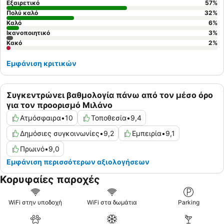
Εξαιρετικό
57
%
Πολύ καλό
32
%
Καλό
6
%
Ικανοποιητικό
3
%
Κακό
2
%
Εμφάνιση κριτικών
Συγκεντρώνει βαθμολογία πάνω από τον μέσο όρο
για τον προορισμό Μιλάνο
Ατμόσφαιρα
•
10
Τοποθεσία
•
9,4
Δημόσιες συγκοινωνίες
•
9,2
Εμπειρία
•
9,1
Πρωινό
•
9,0
Εμφάνιση περισσότερων αξιολογήσεων
Κορυφαίες παροχές
WiFi στην υποδοχή
WiFi στα δωμάτια
Parking