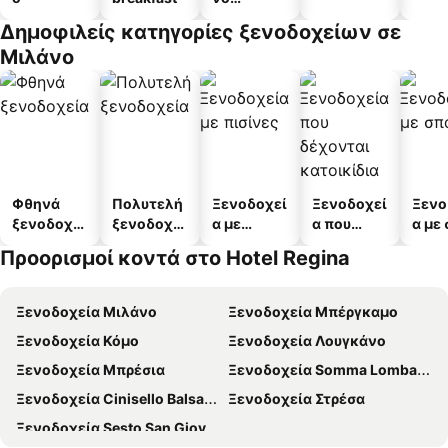
διαμέρισμ
Δημοφιλείς κατηγορίες ξενοδοχείων σε
α
Μιλάνο
Φθηνά
Πολυτελή
Ξενοδοχεί
Ξενοδοχεί
Ξενο
ξενοδοχεί
ξενοδοχεί
α με
α που
α με
α
α
πισίνες
δέχονται
Προορισμοί κοντά στο Hotel Regina
κατοικίδι
α
Ξενοδοχεία Μιλάνο
Ξενοδοχεία Μπέργκαμο
Ξενοδοχεία Κόμο
Ξενοδοχεία Λουγκάνο
Ξενοδοχεία Μπρέσια
Ξενοδοχεία Somma Lombardo
Ξενοδοχεία Cinisello Balsamo
Ξενοδοχεία Στρέσα
Ξενοδοχεία Sesto San Giovanni