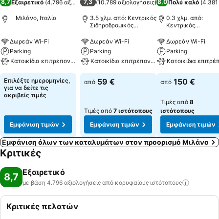
8,7
7,3
8,0
Εξαιρετικό
(
4.796 αξιολογήσεις
(
10.789 αξιολογήσεις
)
)
Πολύ καλό
(
4.381
Μιλάνο, Ιταλία
3.5 χλμ. από: Κεντρικός
0.3 χλμ. από:
Σιδηροδρομικός
Κεντρικός
Σταθμός του Μιλάνου
Σιδηροδρομικός
Σταθμός του Μιλά
Δωρεάν Wi-Fi
Δωρεάν Wi-Fi
Δωρεάν Wi-Fi
Parking
Parking
Parking
Κατοικίδια επιτρέπονται
Κατοικίδια επιτρέπονται
Κατοικίδια επιτρέ
Επιλέξτε ημερομηνίες,
59 €
150 €
από
από
για να δείτε τις
ακριβείς τιμές
Τιμές από
8
Τιμές από
7 ιστότοπους
ιστότοπους
Εμφάνιση τιμών
Εμφάνιση τιμών
Εμφάνιση τιμών
Εμφάνιση όλων των καταλυμάτων στον προορισμό Μιλάνο
Κριτικές
Εξαιρετικό
8,7
με βάση 4.796 αξιολογήσεις από κορυφαίους
ιστότοπους
Κριτικές πελατών