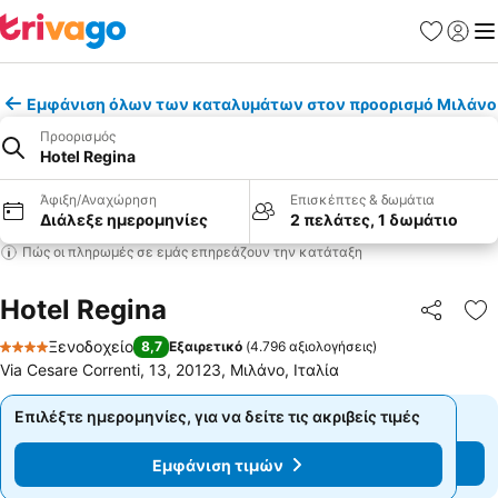
Αγαπημέν
Σύνδε
Με
Εμφάνιση όλων των καταλυμάτων στον προορισμό Μιλάνο
Προορισμός
Hotel Regina
Άφιξη/Αναχώρηση
Επισκέπτες & δωμάτια
Διάλεξε ημερομηνίες
2 πελάτες, 1 δωμάτιο
Πώς οι πληρωμές σε εμάς επηρεάζουν την κατάταξη
Hotel Regina
Κοινοποί
Πρ
Ξενοδοχείο
8,7
Εξαιρετικό
(
4.796 αξιολογήσεις
)
4 Αστέρια
Via Cesare Correnti, 13, 20123, Μιλάνο, Ιταλία
Επιλέξτε ημερομηνίες, για να δείτε τις ακριβείς τιμές
Επιλέξτε ημερομηνίες, για να δείτε τις ακριβείς τιμές
Εμφάνιση τιμών
Εμφάνιση τιμών