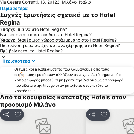
Via Cesare Correnti, 13, 20123, Μιλάνο, Ιταλία
Navigli
Duomo Metro Station
Περισσότερα
Stazione di Bergamo
Centrale Metro Station
Συχνές Ερωτήσεις σχετικά με το Hotel
Milano Santa Giulia
Αεροδρόμιο Λινατε Μιλάνο
Regina
San Siro Ippodromo Metro Station
Αεροδρόμιο Orio al Serio
Υπάρχει πισίνα στο Hotel Regina?
Επιτρέπονται τα κατοικίδια στο Hotel Regina?
Εθνικό Αυτοκινητοδρόμιο της Μόντζα
Γκαλλερία Βιττόριο Εμανουέλε ΙΙ
Υπάρχει διαθέσιμος χώρος στάθμευσης στο Hotel Regina?
Ποια είναι η ώρα άφιξης και αναχώρησης στο Hotel Regina?
Museo del Duomo di Milano
Porta Nuova
Πού βρίσκεται το Hotel Regina?
Θέατρο της Σκάλας του Μιλάνου
Porta Romana
Περισσότερα
Porta Venezia
Città Studi
Οι τιμές και η διαθεσιμότητα που λαμβάνουμε από τους
Lampugnano Metro Station
Navigli District
ιστότοπους κρατήσεων αλλάζουν συνεχώς. Αυτό σημαίνει ότι
κάποιες φορές μπορεί να μη βρείτε την ίδια ακριβώς προσφορά
Gardaland Waterpark
Villa Monastero
που είδατε στην trivago όταν μεταβείτε στον ιστότοπο
Cadorna – Triennale Metro Station
Buonarroti Metro Station
κρατήσεων.
Από τα κορυφαίας κατάταξης Hotels στον
Mediolanum Forum
Expo Milano
προορισμό Μιλάνο
Minitalia Leolandia Park
Milano Certosa
Bovisasca
Missori Metro Station
Κοινοποίηση
Προσθήκη στα αγαπημένα
Κοινοποίηση
Προσθήκη στ
Via Montenapoleone
Wagner Metro Station
Isola
Lima Metro Station