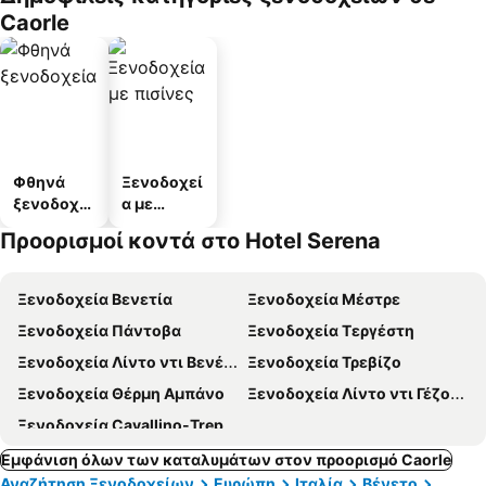
Caorle
Φθηνά
Ξενοδοχεί
ξενοδοχεί
α με
α
πισίνες
Προορισμοί κοντά στο Hotel Serena
Ξενοδοχεία Βενετία
Ξενοδοχεία Μέστρε
Ξενοδοχεία Πάντοβα
Ξενοδοχεία Τεργέστη
Ξενοδοχεία Λίντο ντι Βενέτσια
Ξενοδοχεία Τρεβίζο
Ξενοδοχεία Θέρμη Αμπάνο
Ξενοδοχεία Λίντο ντι Γέζολο
Ξενοδοχεία Cavallino-Treporti
Εμφάνιση όλων των καταλυμάτων στον προορισμό Caorle
Αναζήτηση Ξενοδοχείων
Ευρώπη
Ιταλία
Βένετο