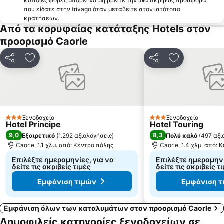
κάποιες φορές μπορεί να μη βρείτε την ίδια ακριβώς προσφορά
Lido Jesolo
Πίτσα Αζούρα
που είδατε στην trivago όταν μεταβείτε στον ιστότοπο
Pordenone Fiere
Dese
κρατήσεων.
Από τα κορυφαίας κατάταξης Hotels στον
San Zaccaria
Γέφυρα των Στεναγμών
προορισμό Caorle
Venice Simplon Orient Express
Ca' Foscari
Giudecca
Κοινοποίηση
Προσθήκη στα αγαπημένα
Κοινοποίηση
Προσθήκη στ
Ξενοδοχείο
Ξενοδοχείο
3 Αστέρια
3 Αστέρια
Hotel Principe
Hotel Touring
9,0
8,3
Εξαιρετικό
(
1.292 αξιολογήσεις
)
Πολύ καλό
(
497 αξι
Caorle, 1.1 χλμ. από: Κέντρο πόλης
Caorle, 1.4 χλμ. από:
Επιλέξτε ημερομηνίες, για να
Επιλέξτε ημερομηνί
δείτε τις ακριβείς τιμές
δείτε τις ακριβείς τ
Εμφάνιση τιμών
Εμφάνιση τ
Εμφάνιση όλων των καταλυμάτων στον προορισμό Caorle
Δημοφιλείς κατηγορίες ξενοδοχείων σε