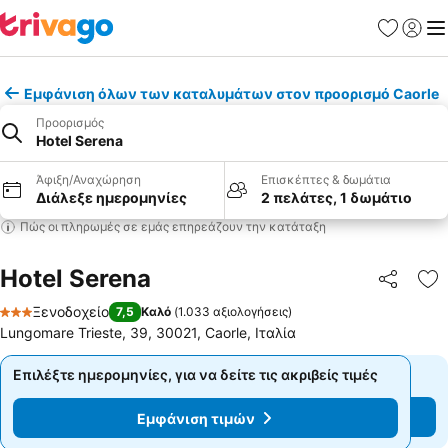
Αγαπημέν
Σύνδε
Με
Εμφάνιση όλων των καταλυμάτων στον προορισμό Caorle
Προορισμός
Hotel Serena
Άφιξη/Αναχώρηση
Επισκέπτες & δωμάτια
Διάλεξε ημερομηνίες
2 πελάτες, 1 δωμάτιο
Πώς οι πληρωμές σε εμάς επηρεάζουν την κατάταξη
Hotel Serena
Κοινοποί
Πρ
Ξενοδοχείο
7,5
Καλό
(
1.033 αξιολογήσεις
)
3 Αστέρια
Lungomare Trieste, 39, 30021, Caorle, Ιταλία
Επιλέξτε ημερομηνίες, για να δείτε τις ακριβείς τιμές
Επιλέξτε ημερομηνίες, για να δείτε τις ακριβείς τιμές
Εμφάνιση τιμών
Εμφάνιση τιμών