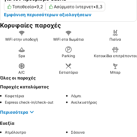
Τοποθεσία
•
9,2
Ασύρματο ίντερνετ
•
8,3
Εμφάνιση περισσότερων αξιολογήσεων
Κορυφαίες παροχές
WiFi στην υποδοχή
WiFi στα δωμάτια
Πισίνα
Spa
Parking
Κατοικίδια επιτρέπονται
A/C
Εστιατόριο
Μπαρ
Όλες οι παροχές
Παροχές καταλύματος
Καφετέρια
Λόμπι
Express check-in/check-out
Ανελκυστήρας
Περισσότερα
Ευεξία
Ατμόλουτρο
Σάουνα