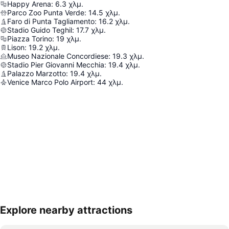
Happy Arena
:
6.3
χλμ.
Parco Zoo Punta Verde
:
14.5
χλμ.
Faro di Punta Tagliamento
:
16.2
χλμ.
Stadio Guido Teghil
:
17.7
χλμ.
Piazza Torino
:
19
χλμ.
Lison
:
19.2
χλμ.
Museo Nazionale Concordiese
:
19.3
χλμ.
Stadio Pier Giovanni Mecchia
:
19.4
χλμ.
Palazzo Marzotto
:
19.4
χλμ.
Venice Marco Polo Airport
:
44
χλμ.
Explore nearby attractions
Ανάπτυξη χάρτη