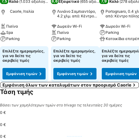
7,5
8,6
7,9
Καλό
(
1.033 αξιολογήσεις
)
Εξαιρετικό
(
655 αξιολογήσεις
Καλό
)
(
278 αξιολ
Caorle, Ιταλία
Λινιάνο Σαμπιαντόρο,
Portogruaro, 0.4 χλ
4.2 χλμ. από: Κέντρο
από: Κέντρο πόλη
πόλης
Πισίνα
Δωρεάν Wi-Fi
Δωρεάν Wi-Fi
Spa
Πισίνα
Parking
Parking
Parking
Κατοικίδια επιτρέ
Επιλέξτε ημερομηνίες,
Επιλέξτε ημερομηνίες,
Επιλέξτε ημερομηνί
για να δείτε τις
για να δείτε τις
για να δείτε τις
ακριβείς τιμές
ακριβείς τιμές
ακριβείς τιμές
Εμφάνιση τιμών
Εμφάνιση τιμών
Εμφάνιση τιμών
Εμφάνιση όλων των καταλυμάτων στον προορισμό Caorle
Τάση τιμής
Βάσει των χαμηλότερων τιμών στο trivago τις τελευταίες 30 ημέρες
0 €
0 €
0 €