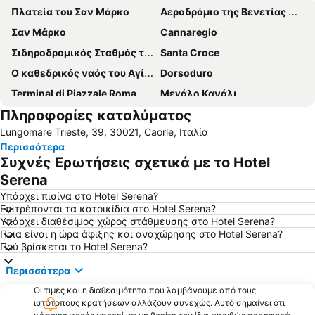
Πλατεία του Σαν Μάρκο
Αεροδρόμιο της Βενετίας Μάρκο Πόλο
Σαν Μάρκο
Cannaregio
Σιδηροδρομικός Σταθμός της Βενετίας Σάντα Λουτσία
Santa Croce
Ο καθεδρικός ναός του Αγίου Μάρκου
Dorsoduro
Terminal di Piazzale Roma
Μεγάλο Κανάλι
Πληροφορίες καταλύματος
Μπουράνο
Rialto Bridge
Lungomare Trieste, 39, 30021, Caorle, Ιταλία
Το Παλάτι των Δόγηδων
Carnevale di Venezia
Περισσότερα
La Biennale di Venezia
Jesolo Sand Nativity - Presepe di sabbia
Συχνές Ερωτήσεις σχετικά με το Hotel
Arsenale di Venezia
Το Καμπαναριό του Σαν Μάρκο
Serena
Lido
Sestiere Castello
Υπάρχει πισίνα στο Hotel Serena?
Επιτρέπονται τα κατοικίδια στο Hotel Serena?
Νησί του Μουράνο
Calle Larga XXII Marzo
Υπάρχει διαθέσιμος χώρος στάθμευσης στο Hotel Serena?
Ποια είναι η ώρα άφιξης και αναχώρησης στο Hotel Serena?
Η Παναγία της Υγείας
Veneto Designer Outlet
Πού βρίσκεται το Hotel Serena?
Top Ten
Rosa Salva
Περισσότερα
Campo San Polo
San Polo
Οι τιμές και η διαθεσιμότητα που λαμβάνουμε από τους
Centro storico
Lignano Sabbiadoro
ιστότοπους κρατήσεων αλλάζουν συνεχώς. Αυτό σημαίνει ότι