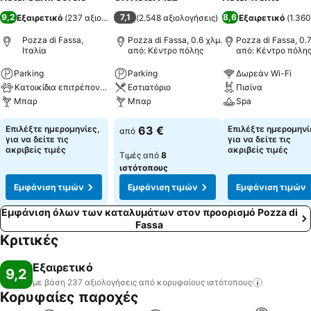
9,2
7,1
8,6
Εξαιρετικό
(
237 αξιολογήσεις
(
)
2.548 αξιολογήσεις
)
Εξαιρετικό
(
1.360
Pozza di Fassa,
Pozza di Fassa, 0.6 χλμ.
Pozza di Fassa, 0.7
Ιταλία
από: Κέντρο πόλης
από: Κέντρο πόλη
Parking
Parking
Δωρεάν Wi-Fi
Κατοικίδια επιτρέπονται
Εστιατόριο
Πισίνα
Μπαρ
Μπαρ
Spa
Επιλέξτε ημερομηνίες,
63 €
Επιλέξτε ημερομηνί
από
για να δείτε τις
για να δείτε τις
ακριβείς τιμές
ακριβείς τιμές
Τιμές από
8
ιστότοπους
Εμφάνιση τιμών
Εμφάνιση τιμών
Εμφάνιση τιμών
Εμφάνιση όλων των καταλυμάτων στον προορισμό Pozza di
Fassa
Κριτικές
Εξαιρετικό
9,2
με βάση 237 αξιολογήσεις από κορυφαίους
ιστότοπους
Κορυφαίες παροχές