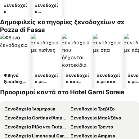
Ξενοδοχεί
Ξενοδοχεί
ο
ο
διαμερισμ
Δημοφιλείς κατηγορίες ξενοδοχείων σε
άτων
Pozza di Fassa
Φθηνά
Ξενοδοχεί
Ξενοδοχεί
Ξενοδοχεί
Ξενο
ξενοδοχεί
α με
α που
α με σπα
α με
α
πισίνες
δέχονται
πάρκ
Προορισμοί κοντά στο Hotel Garni Soreie
κατοικίδι
α
Ξενοδοχεία Ίνσμπρουκ
Ξενοδοχεία Τρεβίζο
Ξενοδοχεία Cortina d'Ampezzo
Ξενοδοχεία Μπολζάνο
Ξενοδοχεία Ρίβα ντε Γκάρντα
Ξενοδοχεία Τρέντο
Ξενοδοχεία Limone sul Garda
Ξενοδοχεία Ampass