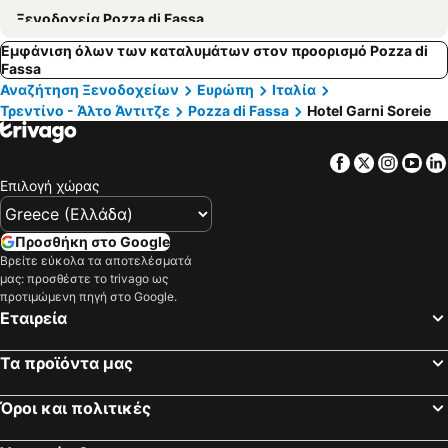
Ξενοδοχεία Pozza di Fassa
Εμφάνιση όλων των καταλυμάτων στον προορισμό Pozza di
Fassa
Αναζήτηση Ξενοδοχείων
Ευρώπη
Ιταλία
Τρεντίνο - Άλτο Άντιτζε
Pozza di Fassa
Hotel Garni Soreie
Facebook
Twitter
Insta
Yo
Επιλογή χώρας
Προσθήκη στο Google
Βρείτε εύκολα τα αποτελέσματά
μας: προσθέστε το trivago ως
προτιμώμενη πηγή στο Google.
Εταιρεία
Τα προϊόντα μας
Όροι και πολιτικές