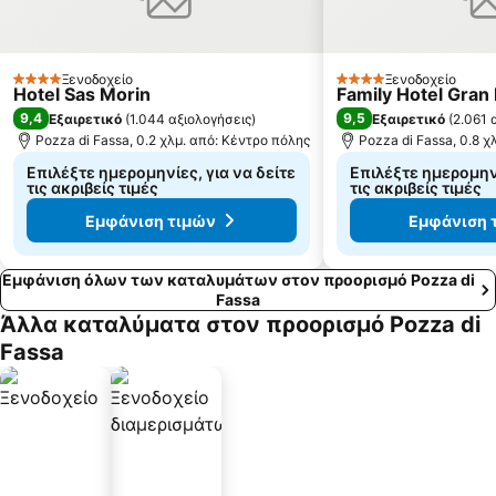
Ξενοδοχείο
Ξενοδοχείο
4 Αστέρια
4 Αστέρια
Hotel Sas Morin
Family Hotel Gran 
9,4
9,5
Εξαιρετικό
(
1.044 αξιολογήσεις
)
Εξαιρετικό
(
2.061 
Pozza di Fassa, 0.2 χλμ. από: Κέντρο πόλης
Pozza di Fassa, 0.8 χ
Επιλέξτε ημερομηνίες, για να δείτε
Επιλέξτε ημερομηνί
τις ακριβείς τιμές
τις ακριβείς τιμές
Εμφάνιση τιμών
Εμφάνιση 
Εμφάνιση όλων των καταλυμάτων στον προορισμό Pozza di
Fassa
Άλλα καταλύματα στον προορισμό Pozza di
Fassa