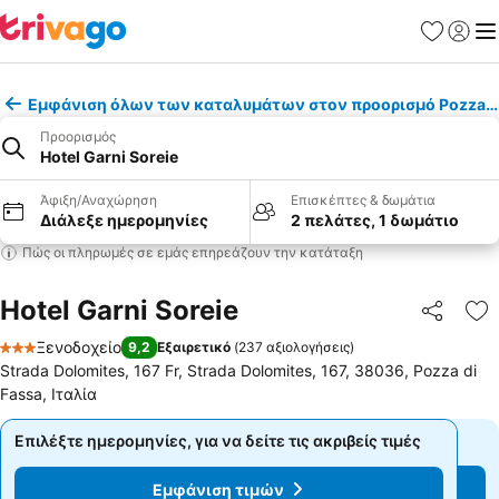
Αγαπημέν
Σύνδε
Με
Εμφάνιση όλων των καταλυμάτων στον προορισμό Pozza di
Προορισμός
Hotel Garni Soreie
Άφιξη/Αναχώρηση
Επισκέπτες & δωμάτια
Διάλεξε ημερομηνίες
2 πελάτες, 1 δωμάτιο
Πώς οι πληρωμές σε εμάς επηρεάζουν την κατάταξη
Hotel Garni Soreie
Κοινοποί
Πρ
Ξενοδοχείο
9,2
Εξαιρετικό
(
237 αξιολογήσεις
)
3 Αστέρια
Strada Dolomites, 167 Fr, Strada Dolomites, 167, 38036, Pozza di
Fassa, Ιταλία
Επιλέξτε ημερομηνίες, για να δείτε τις ακριβείς τιμές
Επιλέξτε ημερομηνίες, για να δείτε τις ακριβείς τιμές
Εμφάνιση τιμών
Εμφάνιση τιμών