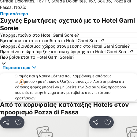
Strada Dolomites, 167 Fr, Strada Dolomites, 167, 38036, Pozza di
Θέρμες Μεράνο
Fassa, Ιταλία
Περισσότερα
Συχνές Ερωτήσεις σχετικά με το Hotel Garni
Soreie
Υπάρχει πισίνα στο Hotel Garni Soreie?
Επιτρέπονται τα κατοικίδια στο Hotel Garni Soreie?
Υπάρχει διαθέσιμος χώρος στάθμευσης στο Hotel Garni Soreie?
Ποια είναι η ώρα άφιξης και αναχώρησης στο Hotel Garni Soreie?
Πού βρίσκεται το Hotel Garni Soreie?
Περισσότερα
Οι τιμές και η διαθεσιμότητα που λαμβάνουμε από τους
ιστότοπους κρατήσεων αλλάζουν συνεχώς. Αυτό σημαίνει ότι
κάποιες φορές μπορεί να μη βρείτε την ίδια ακριβώς προσφορά
που είδατε στην trivago όταν μεταβείτε στον ιστότοπο
κρατήσεων.
Από τα κορυφαίας κατάταξης Hotels στον
προορισμό Pozza di Fassa
Κοινοποίηση
Προσθήκη στα αγαπημένα
Κοινοποίηση
Προσθήκη σ