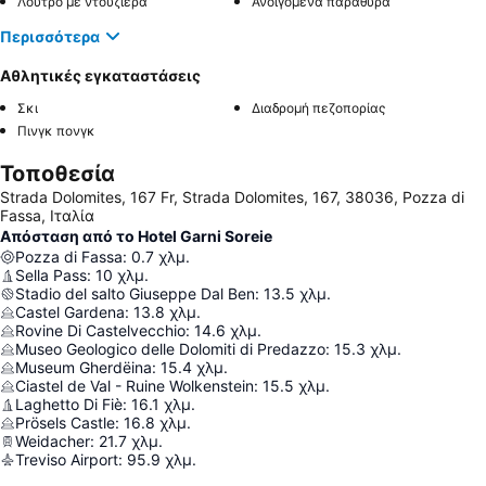
Λουτρό με ντουζιέρα
Ανοιγόμενα παράθυρα
Περισσότερα
Αθλητικές εγκαταστάσεις
Σκι
Διαδρομή πεζοπορίας
Πινγκ πονγκ
Τοποθεσία
Strada Dolomites, 167 Fr, Strada Dolomites, 167, 38036, Pozza di
Fassa, Ιταλία
Απόσταση από το Hotel Garni Soreie
Pozza di Fassa
:
0.7
χλμ.
Sella Pass
:
10
χλμ.
Stadio del salto Giuseppe Dal Ben
:
13.5
χλμ.
Castel Gardena
:
13.8
χλμ.
Rovine Di Castelvecchio
:
14.6
χλμ.
Museo Geologico delle Dolomiti di Predazzo
:
15.3
χλμ.
Museum Gherdëina
:
15.4
χλμ.
Ciastel de Val - Ruine Wolkenstein
:
15.5
χλμ.
Laghetto Di Fiè
:
16.1
χλμ.
Prösels Castle
:
16.8
χλμ.
Weidacher
:
21.7
χλμ.
Treviso Airport
:
95.9
χλμ.