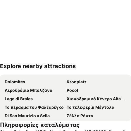
Explore nearby attractions
Ανάπτυξη χάρτη
Dolomites
Kronplatz
Αεροδρόμιο Μπολζάνο
Pocol
Lago di Braies
Χιονοδρομικό Κέντρο Alta Badia
Το πέρασμα του Φαλζαρέγκο
Το τελεφερίκ Μέντολα
Di San Maurizio a Sella
Σέλλα Ρόντα
Πληροφορίες καταλύματος
Bressanone a prima vista
Λίμνη Kaltern