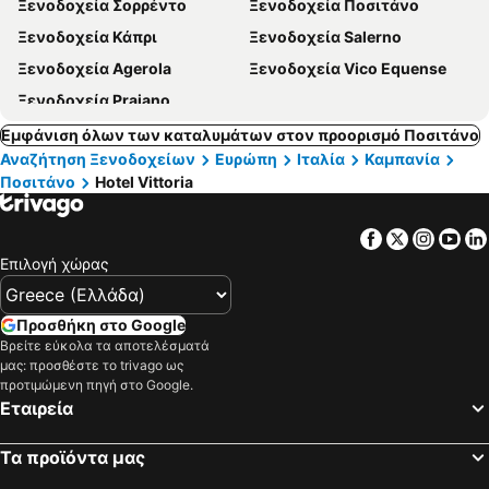
Ξενοδοχεία Σορρέντο
Ξενοδοχεία Ποσιτάνο
Ξενοδοχεία Κάπρι
Ξενοδοχεία Salerno
Ξενοδοχεία Agerola
Ξενοδοχεία Vico Equense
Ξενοδοχεία Praiano
Εμφάνιση όλων των καταλυμάτων στον προορισμό Ποσιτάνο
Αναζήτηση Ξενοδοχείων
Ευρώπη
Ιταλία
Καμπανία
Ποσιτάνο
Hotel Vittoria
Facebook
Twitter
Insta
Yo
Επιλογή χώρας
Προσθήκη στο Google
Βρείτε εύκολα τα αποτελέσματά
μας: προσθέστε το trivago ως
προτιμώμενη πηγή στο Google.
Εταιρεία
Τα προϊόντα μας