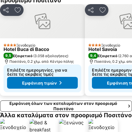
προορισμό Ποσιτάνο
Parco di Capodimonte
Piscinola
Duomo di Amalfi
Salerno Harbour
Κοινοποίηση
Προσθήκη στα αγαπημένα
Κοινοποίηση
Προσθήκη στ
Castel dell'Ovo
Castel Nuovo
Piazza Dante
Chiaiano
Ξενοδοχείο
Ξενοδοχείο
4 Αστέρια
4 Αστέρια
Hotel Buca di Bacco
Hotel Savoia
9,5
9,4
Εξαιρετικό
(
3.058 αξιολογήσεις
)
Εξαιρετικό
(
2.760 α
Ποσιτάνο, 0.2 χλμ. από: Κέντρο πόλης
Ποσιτάνο, 0.2 χλμ. απ
Επιλέξτε ημερομηνίες, για να
Επιλέξτε ημερομηνί
δείτε τις ακριβείς τιμές
δείτε τις ακριβείς τ
Εμφάνιση τιμών
Εμφάνιση τ
Εμφάνιση όλων των καταλυμάτων στον προορισμό
Ποσιτάνο
Άλλα καταλύματα στον προορισμό Ποσιτάνο