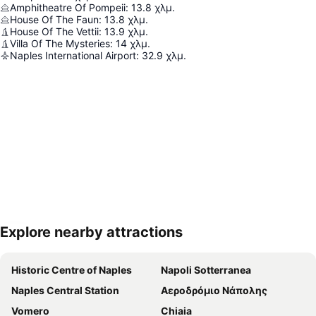
Amphitheatre Of Pompeii
:
13.8
χλμ.
House Of The Faun
:
13.8
χλμ.
House Of The Vettii
:
13.9
χλμ.
Villa Of The Mysteries
:
14
χλμ.
Naples International Airport
:
32.9
χλμ.
Explore nearby attractions
Ανάπτυξη χάρτη
Historic Centre of Naples
Napoli Sotterranea
Naples Central Station
Αεροδρόμιο Νάπολης
Vomero
Chiaia