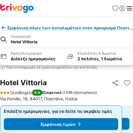
Αγαπημέν
Σύνδε
Με
Εμφάνιση όλων των καταλυμάτων στον προορισμό Ποσιτά
Προορισμός
Hotel Vittoria
Άφιξη/Αναχώρηση
Επισκέπτες & δωμάτια
Διάλεξε ημερομηνίες
2 πελάτες, 1 δωμάτιο
Πώς οι πληρωμές σε εμάς επηρεάζουν την κατάταξη
Hotel Vittoria
Κοινοποί
Πρ
Ξενοδοχείο
9,0
Εξαιρετικό
(
1.098 αξιολογήσεις
)
3 Αστέρια
Via Fornillo, 19, 84017, Ποσιτάνο, Ιταλία
Επιλέξτε ημερομηνίες, για να δείτε τις ακριβείς τιμές
Επιλέξτε ημερομηνίες, για να δείτε τις ακριβείς τιμές
Εμφάνιση τιμών
Εμφάνιση τιμών