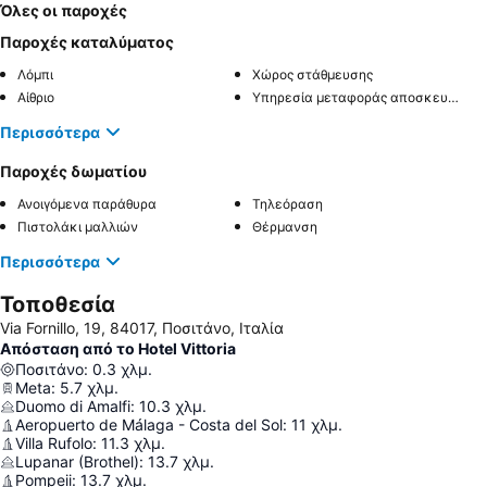
Όλες οι παροχές
Παροχές καταλύματος
Λόμπι
Χώρος στάθμευσης
Αίθριο
Υπηρεσία μεταφοράς αποσκευών
Περισσότερα
Παροχές δωματίου
Ανοιγόμενα παράθυρα
Τηλεόραση
Πιστολάκι μαλλιών
Θέρμανση
Περισσότερα
Τοποθεσία
Via Fornillo, 19, 84017, Ποσιτάνο, Ιταλία
Απόσταση από το Hotel Vittoria
Ποσιτάνο
:
0.3
χλμ.
Meta
:
5.7
χλμ.
Duomo di Amalfi
:
10.3
χλμ.
Aeropuerto de Málaga - Costa del Sol
:
11
χλμ.
Villa Rufolo
:
11.3
χλμ.
Lupanar (Brothel)
:
13.7
χλμ.
Pompeii
:
13.7
χλμ.