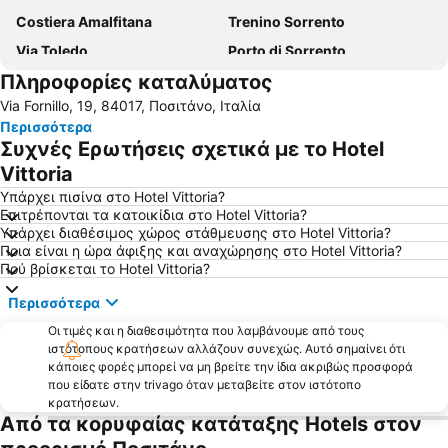
Costiera Amalfitana
Trenino Sorrento
Via Toledo
Porto di Sorrento
Πληροφορίες καταλύματος
Porto di Amalfi
Piazza del Plebiscito
Via Fornillo, 19, 84017, Ποσιτάνο, Ιταλία
Via Chiaia
Λιμάνι της Νάπολη
Περισσότερα
Spaccanapoli
Galleria Umberto I
Συχνές Ερωτήσεις σχετικά με το Hotel
Posillipo
Piazza Bellini
Vittoria
San Carlo Opera House
Εθνικό Αρχαιολογικό Μουσείο
Υπάρχει πισίνα στο Hotel Vittoria?
Επιτρέπονται τα κατοικίδια στο Hotel Vittoria?
San Paolo Stadium
Piazza Tasso
Υπάρχει διαθέσιμος χώρος στάθμευσης στο Hotel Vittoria?
Ποια είναι η ώρα άφιξης και αναχώρησης στο Hotel Vittoria?
Οι Ανασκαφές της Πομπηίας
Quartieri Spagnoli
Πού βρίσκεται το Hotel Vittoria?
Zona Industriale
Arenella
Περισσότερα
Fuorigrotta
Lago Patria
Οι τιμές και η διαθεσιμότητα που λαμβάνουμε από τους
Porto di Salerno
Avvocata
ιστότοπους κρατήσεων αλλάζουν συνεχώς. Αυτό σημαίνει ότι
κάποιες φορές μπορεί να μη βρείτε την ίδια ακριβώς προσφορά
Centro storico
Forcella
που είδατε στην trivago όταν μεταβείτε στον ιστότοπο
Piazza Carità
Pendino
κρατήσεων.
Από τα κορυφαίας κατάταξης Hotels στον
Via Tribunali
Mostra d'Oltremare