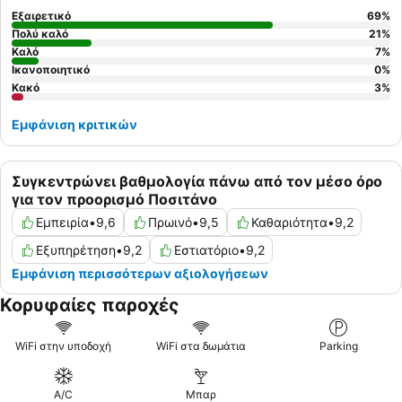
Εξαιρετικό
69
%
Πολύ καλό
21
%
Καλό
7
%
Ικανοποιητικό
0
%
Κακό
3
%
Εμφάνιση κριτικών
Συγκεντρώνει βαθμολογία πάνω από τον μέσο όρο
για τον προορισμό Ποσιτάνο
Εμπειρία
•
9,6
Πρωινό
•
9,5
Καθαριότητα
•
9,2
Εξυπηρέτηση
•
9,2
Εστιατόριο
•
9,2
Εμφάνιση περισσότερων αξιολογήσεων
Κορυφαίες παροχές
WiFi στην υποδοχή
WiFi στα δωμάτια
Parking
A/C
Μπαρ