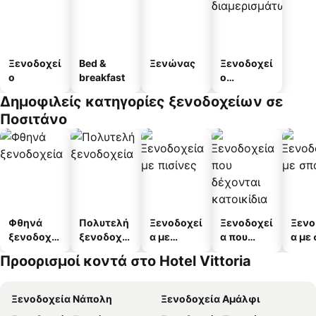
Ξενοδοχεί
Bed &
Ξενώνας
Ξενοδοχεί
ο
breakfast
ο
διαμερισμ
Δημοφιλείς κατηγορίες ξενοδοχείων σε
άτων
Ποσιτάνο
Φθηνά
Πολυτελή
Ξενοδοχεί
Ξενοδοχεί
Ξενο
ξενοδοχεί
ξενοδοχεί
α με
α που
α με
α
α
πισίνες
δέχονται
Προορισμοί κοντά στο Hotel Vittoria
κατοικίδι
α
Ξενοδοχεία Νάπολη
Ξενοδοχεία Αμάλφι