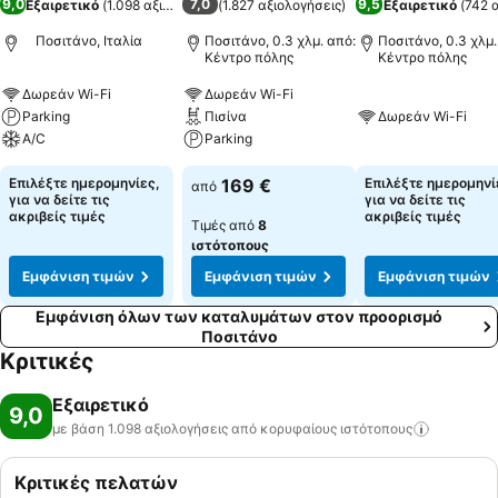
9,0
7,0
9,5
Εξαιρετικό
(
1.098 αξιολογήσεις
(
1.827 αξιολογήσεις
)
)
Εξαιρετικό
(
742 
Ποσιτάνο, Ιταλία
Ποσιτάνο, 0.3 χλμ. από:
Ποσιτάνο, 0.3 χλμ.
Κέντρο πόλης
Κέντρο πόλης
Δωρεάν Wi-Fi
Δωρεάν Wi-Fi
Parking
Πισίνα
Δωρεάν Wi-Fi
A/C
Parking
Επιλέξτε ημερομηνίες,
169 €
Επιλέξτε ημερομηνί
από
για να δείτε τις
για να δείτε τις
ακριβείς τιμές
ακριβείς τιμές
Τιμές από
8
ιστότοπους
Εμφάνιση τιμών
Εμφάνιση τιμών
Εμφάνιση τιμών
Εμφάνιση όλων των καταλυμάτων στον προορισμό
Ποσιτάνο
Κριτικές
Εξαιρετικό
9,0
με βάση 1.098 αξιολογήσεις από κορυφαίους
ιστότοπους
Κριτικές πελατών