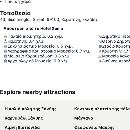
Παιδική χαρά
Τοποθεσία
43, Sismanoglou Street, 69100, Κομοτηνή, Ελλάδα
Απόσταση από το Hotel Xenia
Παλαιό Διοικητήριο
:
0.2
χλμ.
Δημοτικό Περ
Κομοτηνή
:
0.4
χλμ.
Θερινό Δημοτ
Εκκλησιαστικό Μουσείο
:
0.5
χλμ.
Στάδιο Κομοτ
Λαογραφικό Και Ιστορικό Μουσείο
:
0.7
χλμ.
Κομοτηνή
:
1.7
Μουσείο Καραθεοδωρή
:
0.8
χλμ.
Αρχαιολογικό Μουσείο
:
0.9
χλμ.
Explore nearby attractions
Η παλιά πόλη της Ξάνθης
Κεντρική πλατεία της πόλ
Καρναβάλι Ξάνθης
Μάγγανα
Λίμνη Βιστωνίδα
Θεοφάνεια Μάκρης