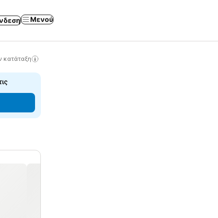
Μενού
νδεση
ν κατάταξη
τις