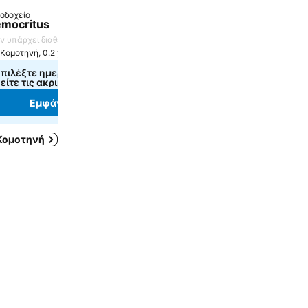
οδοχείο
mocritus
ν υπάρχει διαθέσιμη βαθμολογία
Κομοτηνή, 0.2 χλμ. από: Κέντρο πόλης
πιλέξτε ημερομηνίες, για να
είτε τις ακριβείς τιμές
Εμφάνιση τιμών
Κομοτηνή