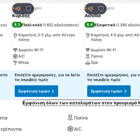
πημένα
Προσθήκη στα αγαπημένα
Προσθήκη στα α
Ξενοδοχείο
Ξενοδοχείο
3 Αστέρια
3 Αστέρια
Κοινοποίηση
Κοινοποίηση
Κυρίδης
Achillio
8,2
8,6
εις
)
Πολύ καλό
(
1.652 αξιολογήσεις
)
Εξαιρετικό
(
1.385 αξιολο
ρο
Κομοτηνή, 0.5 χλμ. από: Κέντρο
Κομοτηνή, 4.5 χλμ. από: Κέ
πόλης
πόλης
Δωρεάν Wi-Fi
Δωρεάν Wi-Fi
A/C
Πισίνα
Μπαρ
Spa
δείτε
Επιλέξτε ημερομηνίες, για να δείτε
Επιλέξτε ημερομηνίες, για ν
τις ακριβείς τιμές
τις ακριβείς τιμές
Εμφάνιση τιμών
Εμφάνιση τιμών
Εμφάνιση όλων των καταλυμάτων στον προορισμό 
άτια
Πισίνα
ιτρέπονται
A/C