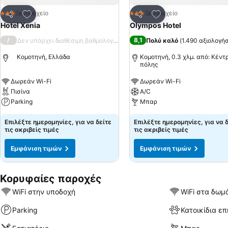
Προσθήκη στα αγαπημένα
Προσθήκη στα αγα
Ξενοδοχείο
Ξενοδοχείο
3 Αστέρια
3 Αστέρια
Κοινοποίηση
Κοινοποίηση
Hotel Xenia
Olympos Hotel
/
8,1
Δεν υπάρχει διαθέσιμη βαθμολογία
Πολύ καλό
(
1.490 αξιολογήσ
Κομοτηνή, Ελλάδα
Κομοτηνή, 0.3 χλμ. από: Κέντ
πόλης
Δωρεάν Wi-Fi
Δωρεάν Wi-Fi
Πισίνα
A/C
Parking
Μπαρ
Επιλέξτε ημερομηνίες, για να δείτε
Επιλέξτε ημερομηνίες, για να 
τις ακριβείς τιμές
τις ακριβείς τιμές
Εμφάνιση τιμών
Εμφάνιση τιμών
Κορυφαίες παροχές
WiFi στην υποδοχή
WiFi στα δωμ
Parking
Κατοικίδια επ