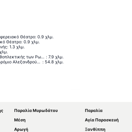
ιφερειακό Θέατρο
:
0.9
χλμ.
ικό Θέατρο
:
0.9
χλμ.
ηνής
:
1.3
χλμ.
χλμ.
Μουσείο Καλαθοπλεκτικής των Ρωμά
:
7.9
χλμ.
Διεθνές Αεροδρόμιο Αλεξανδρούπολης "Δημόκριτος"
:
54.8
χλμ.
Ανάπτυξη χάρτη
ης
Παραλία Μυρωδάτου
Παραλία
Μέση
Αγία Παρασκευή
Aρωγή
Ξανθίππη