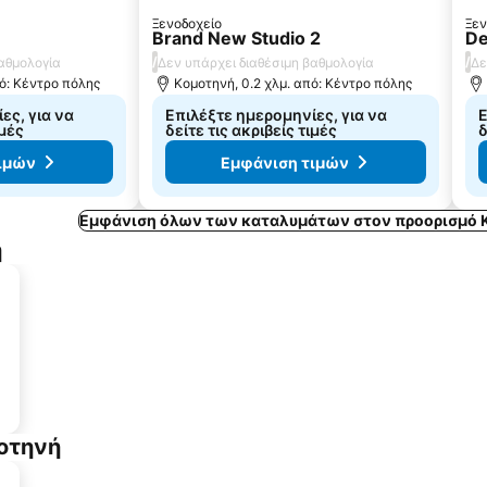
Ξενοδοχείο
Ξεν
Brand New Studio 2
De
/
/
βαθμολογία
Δεν υπάρχει διαθέσιμη βαθμολογία
Δε
πό: Κέντρο πόλης
Κομοτηνή, 0.2 χλμ. από: Κέντρο πόλης
ες, για να
Επιλέξτε ημερομηνίες, για να
Ε
ιμές
δείτε τις ακριβείς τιμές
δ
ιμών
Εμφάνιση τιμών
Εμφάνιση όλων των καταλυμάτων στον προορισμό 
ή
οτηνή