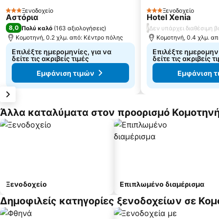
Ξενοδοχείο
Ξενοδοχείο
3 Αστέρια
3 Αστέρια
Αστόρια
Hotel Xenia
8,0
/
Πολύ καλό
(
163 αξιολογήσεις
)
Δεν υπάρχει διαθέσιμη 
Κομοτηνή, 0.2 χλμ. από: Κέντρο πόλης
Κομοτηνή, 0.4 χλμ. α
Επιλέξτε ημερομηνίες, για να
Επιλέξτε ημερομηνί
δείτε τις ακριβείς τιμές
δείτε τις ακριβείς τ
Εμφάνιση τιμών
Εμφάνιση τ
Άλλα καταλύματα στον προορισμό Κομοτην
Ξενοδοχείο
Επιπλωμένο διαμέρισμα
Δημοφιλείς κατηγορίες ξενοδοχείων σε Κομ