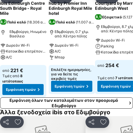
Κοινοποίηση
Προσθήκη στα αγαπημένα
Κοινοποίηση
Προσθήκη στα αγαπημένα
Κοινοποίηση
Προσθήκ
ibis Edinburgh Centre
hub by Premier Inn
Courtyard by Marr
South Bridge - Royal
Edinburgh Royal Mile
Edinburgh West
Mile
hotel
8,5
Εξαιρετικό
(
5.127
8,2
8,4
Πολύ καλό
(
18.306 αξιολογήσεις
Πολύ καλό
)
(
11.007 αξιολογήσεις
)
Εδιμβούργο, 8.7 χλ
από: Κέντρο πόλη
Εδιμβούργο, Ηνωμένο
Εδιμβούργο, 0.7 χλμ.
Βασίλειο
από: Κέντρο πόλης
Δωρεάν Wi-Fi
Δωρεάν Wi-Fi
Δωρεάν Wi-Fi
Parking
Κατοικίδια επιτρέπονται
A/C
A/C
Μπαρ
Εμφάνιση τιμών
254 €
από
Εμφάνιση τιμών
Εμφάνιση τιμών
221 €
Επιλέξτε ημερομηνίες,
από
για να δείτε τις
Τιμές από
8
Τιμές από
7 ιστότοπ
ακριβείς τιμές
ιστότοπους
Εμφάνιση τιμών
Εμφάνιση τιμών
Εμφάνιση τιμών
Εμφάνιση όλων των καταλυμάτων στον προορισμό
Εδιμβούργο
Άλλα ξενοδοχεία ibis στο Εδιμβούργο
Κοινοποίηση
Προσθήκη στα αγαπημένα
Κοινοποίηση
Προσθήκη στ