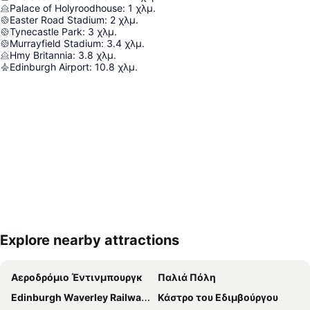
Palace of Holyroodhouse
:
1
χλμ.
Easter Road Stadium
:
2
χλμ.
Tynecastle Park
:
3
χλμ.
Murrayfield Stadium
:
3.4
χλμ.
Hmy Britannia
:
3.8
χλμ.
Edinburgh Airport
:
10.8
χλμ.
Explore nearby attractions
Ανάπτυξη χάρτη
Αεροδρόμιο Έντινμπουργκ
Παλιά Πόλη
Edinburgh Waverley Railway Station
Κάστρο του Εδιμβούργου