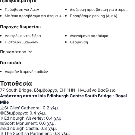
Προσβασιμότητα
Πρόσβαση για ΑμεΑ
Διαδρομή προσβάσιμη για άτομα με αναπηρία
Μπάνιο προσβάσιμο για άτομα με αναπηρία
Προσβάσιμο parking (ΑμεΑ)
Παροχές δωματίου
Λουτρό με ντουζιέρα
Ανοιγόμενα παράθυρα
Πιστολάκι μαλλιών
Θέρμανση
Περισσότερα
Για παιδιά
Δωρεάν διαμονή παιδιών
Τοποθεσία
77 South Bridge, Εδιμβούργο, EH11HN, Ηνωμένο Βασίλειο
Απόσταση από το ibis Edinburgh Centre South Bridge - Royal
Mile
St Giles' Cathedral
:
0.2
χλμ.
Εδιμβούργο
:
0.4
χλμ.
Edinburgh Waverley
:
0.4
χλμ.
Scott Monument
:
0.6
χλμ.
Edinburgh Castle
:
0.8
χλμ.
The Scottish Parliament
:
0.8
χλμ.