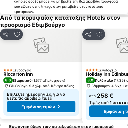
κάποιες φορές μπορεί να μη βρείτε την ίδια ακριβώς προσφορά
που είδατε στην trivago όταν μεταβείτε στον ιστότοπο
κρατήσεων.
Από τα κορυφαίας κατάταξης Hotels στον
προορισμό Εδιμβούργο
Κοινοποίηση
Προσθήκη στα αγαπημένα
Κοινοποίηση
Προσθήκη στ
Ξενοδοχείο
Ξενοδοχείο
3 Αστέρια
4 Αστέρια
Riccarton Inn
Holiday Inn Edinbu
8,6
8,0
Εξαιρετικό
(
1.577 αξιολογήσεις
)
Πολύ καλό
(
17.398 
Εδιμβούργο, 9.3 χλμ. από: Κέντρο πόλης
Εδιμβούργο, 4.6 χλμ. 
Επιλέξτε ημερομηνίες, για να
258 €
από
δείτε τις ακριβείς τιμές
Τιμές από
1 ιστότο
Εμφάνιση τιμών
Εμφάνιση τ
Εμφάνιση όλων των καταλυμάτων στον προορισμό