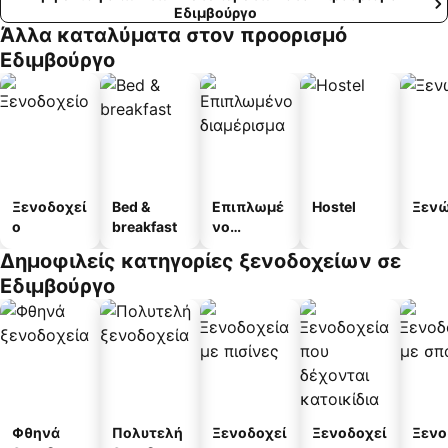
Εδιμβούργο
Άλλα καταλύματα στον προορισμό
Εδιμβούργο
Ξενοδοχεί
Bed &
Επιπλωμέ
Hostel
Ξεν
ο
breakfast
νο
διαμέρισμ
Δημοφιλείς κατηγορίες ξενοδοχείων σε
α
Εδιμβούργο
Φθηνά
Πολυτελή
Ξενοδοχεί
Ξενοδοχεί
Ξενο