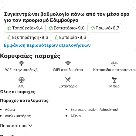
Συγκεντρώνει βαθμολογία πάνω από τον μέσο όρο
για τον προορισμό Εδιμβούργο
Τοποθεσία
•
9,4
Εστιατόριο
•
9,0
Πρωινό
•
8,7
Εξυπηρέτηση
•
8,6
Εμπειρία
•
8,6
Εμφάνιση περισσότερων αξιολογήσεων
Κορυφαίες παροχές
WiFi στην υποδοχή
WiFi στα δωμάτια
Κατοικίδια επιτρέπονται
A/C
Εστιατόριο
Μπαρ
Όλες οι παροχές
Παροχές καταλύματος
Λόμπι
Express check-in/check-out
Ανελκυστήρας
Αίθριο
Περισσότερα