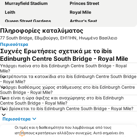
Murrayfield Stadium
Princes Street
Leith
Royal Mile
Queen Street Gardens
Arthur's Seat
Πληροφορίες καταλύματος
Edinburgh Marathon Festival
Haymarket
77 South Bridge, Εδιμβούργο, EH11HN, Ηνωμένο Βασίλειο
Seafield
University of Edinburgh
Περισσότερα
Camera Obscura and World of Illusions
Edinburgh Park
Συχνές Ερωτήσεις σχετικά με το ibis
New Town
Royal Highland Show
Edinburgh Centre South Bridge - Royal Mile
Το στοιχειωμένο στενό του Ρίαλ Μέρυ Κινγκ
Edinburgh Central Mosque
Υπάρχει πισίνα στο ibis Edinburgh Centre South Bridge - Royal
Mile?
Grassmarket
EICC
Επιτρέπονται τα κατοικίδια στο ibis Edinburgh Centre South Bridge
- Royal Mile?
Dean Village
Ζωολογικός Κήπος του Εδιμβούργου
Υπάρχει διαθέσιμος χώρος στάθμευσης στο ibis Edinburgh Centre
Queensferry
South Bridge - Royal Mile?
Ποια είναι η ώρα άφιξης και αναχώρησης στο ibis Edinburgh
Centre South Bridge - Royal Mile?
Πού βρίσκεται το ibis Edinburgh Centre South Bridge - Royal Mile?
Περισσότερα
Οι τιμές και η διαθεσιμότητα που λαμβάνουμε από τους
ιστότοπους κρατήσεων αλλάζουν συνεχώς. Αυτό σημαίνει ότι