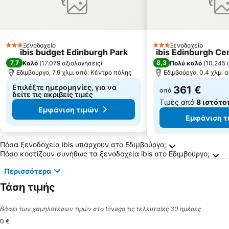
Ξενοδοχείο
Ξενοδοχείο
3 Αστέρια
3 Αστέρια
ibis budget Edinburgh Park
ibis Edinburgh Cen
7,7
8,3
Καλό
(
17.079 αξιολογήσεις
)
Πολύ καλό
(
10.245 
Εδιμβούργο, 7.9 χλμ. από: Κέντρο πόλης
Εδιμβούργο, 0.4 χλμ. 
Επιλέξτε ημερομηνίες, για να
361 €
από
δείτε τις ακριβείς τιμές
Τιμές από
8 ιστότο
Εμφάνιση τιμών
Εμφάνιση τ
Συχνές Ερωτήσεις για τον προορισμό Εδιμβ
Πόσα ξενοδοχεία ibis υπάρχουν στο Εδιμβούργο;
Πόσο κοστίζουν συνήθως τα ξενοδοχεία ibis στο Εδιμβούργο;
Περισσότερα
Τάση τιμής
Βάσει των χαμηλότερων τιμών στο trivago τις τελευταίες 30 ημέρες
0 €