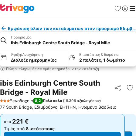
Αγαπημέν
Σύνδε
Με
Εμφάνιση όλων των καταλυμάτων στον προορισμό Εδιμβο
Προορισμός
ibis Edinburgh Centre South Bridge - Royal Mile
Άφιξη/Αναχώρηση
Επισκέπτες & δωμάτια
Διάλεξε ημερομηνίες
2 πελάτες, 1 δωμάτιο
Πώς οι πληρωμές σε εμάς επηρεάζουν την κατάταξη
ibis Edinburgh Centre South
Bridge - Royal Mile
Κοινοποί
Πρ
Ξενοδοχείο
8,2
Πολύ καλό
(
18.306 αξιολογήσεις
)
3 Αστέρια
77 South Bridge, Εδιμβούργο, EH11HN, Ηνωμένο Βασίλειο
221 €
221 €
από
από
Τιμές από
8 ιστότοπους
Τιμές από
8 ιστότοπους