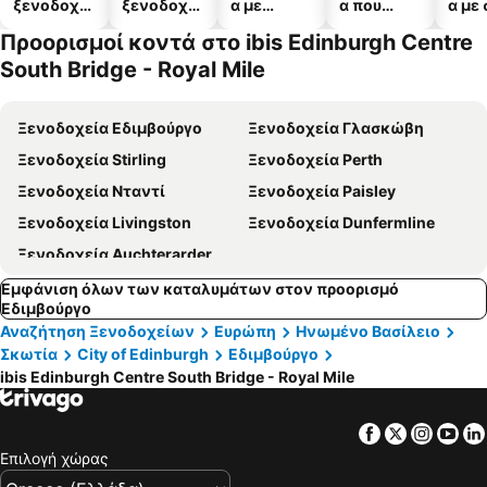
ξενοδοχεί
ξενοδοχεί
α με
α που
α με
α
α
πισίνες
δέχονται
Προορισμοί κοντά στο ibis Edinburgh Centre
κατοικίδι
South Bridge - Royal Mile
α
Ξενοδοχεία Εδιμβούργο
Ξενοδοχεία Γλασκώβη
Ξενοδοχεία Stirling
Ξενοδοχεία Perth
Ξενοδοχεία Νταντί
Ξενοδοχεία Paisley
Ξενοδοχεία Livingston
Ξενοδοχεία Dunfermline
Ξενοδοχεία Auchterarder
Εμφάνιση όλων των καταλυμάτων στον προορισμό
Εδιμβούργο
Αναζήτηση Ξενοδοχείων
Ευρώπη
Ηνωμένο Βασίλειο
Σκωτία
City of Edinburgh
Εδιμβούργο
ibis Edinburgh Centre South Bridge - Royal Mile
Facebook
Twitter
Insta
Yo
Επιλογή χώρας