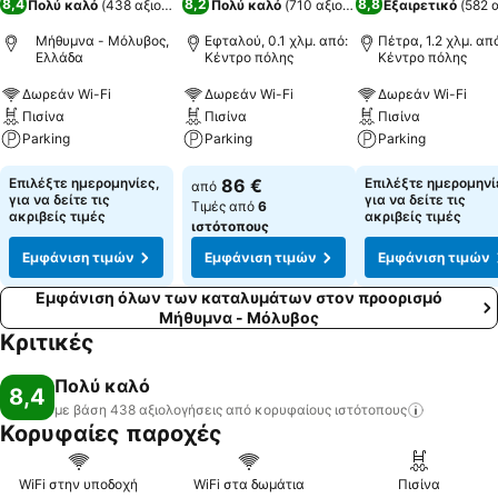
8,4
8,2
8,8
Πολύ καλό
(
438 αξιολογήσεις
Πολύ καλό
)
(
710 αξιολογήσεις
Εξαιρετικό
)
(
582 
Μήθυμνα - Μόλυβος,
Εφταλού, 0.1 χλμ. από:
Πέτρα, 1.2 χλμ. απ
Ελλάδα
Κέντρο πόλης
Κέντρο πόλης
Δωρεάν Wi-Fi
Δωρεάν Wi-Fi
Δωρεάν Wi-Fi
Πισίνα
Πισίνα
Πισίνα
Parking
Parking
Parking
Επιλέξτε ημερομηνίες,
86 €
Επιλέξτε ημερομηνί
από
για να δείτε τις
για να δείτε τις
Τιμές από
6
ακριβείς τιμές
ακριβείς τιμές
ιστότοπους
Εμφάνιση τιμών
Εμφάνιση τιμών
Εμφάνιση τιμών
Εμφάνιση όλων των καταλυμάτων στον προορισμό
Μήθυμνα - Μόλυβος
Κριτικές
Πολύ καλό
8,4
με βάση 438 αξιολογήσεις από κορυφαίους
ιστότοπους
Κορυφαίες παροχές
WiFi στην υποδοχή
WiFi στα δωμάτια
Πισίνα