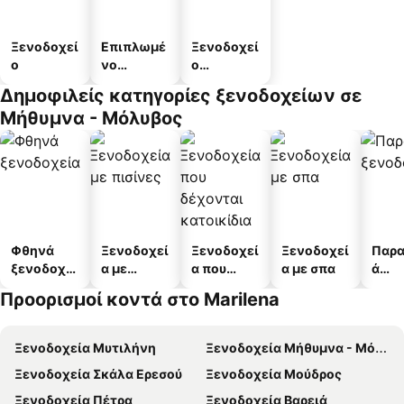
Ξενοδοχεί
Επιπλωμέ
Ξενοδοχεί
ο
νο
ο
διαμέρισμ
διαμερισμ
Δημοφιλείς κατηγορίες ξενοδοχείων σε
α
άτων
Μήθυμνα - Μόλυβος
Φθηνά
Ξενοδοχεί
Ξενοδοχεί
Ξενοδοχεί
Παρα
ξενοδοχεί
α με
α που
α με σπα
ά
α
πισίνες
δέχονται
ξενο
Προορισμοί κοντά στο Marilena
κατοικίδι
α
α
Ξενοδοχεία Μυτιλήνη
Ξενοδοχεία Μήθυμνα - Μόλυβος
Ξενοδοχεία Σκάλα Ερεσού
Ξενοδοχεία Μούδρος
Ξενοδοχεία Πέτρα
Ξενοδοχεία Βαρειά