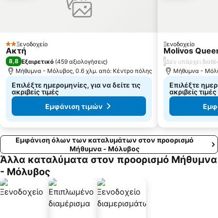
Ξενοδοχείο
Ξενοδοχείο
2 Αστέρια
Ακτή
Molivos Quee
8,8
/
Εξαιρετικό
(
459 αξιολογήσεις
)
Δεν υπάρχει διαθέ
Μήθυμνα - Μόλυβος, 0.6 χλμ. από: Κέντρο πόλης
Μήθυμνα - Μόλυ
Επιλέξτε ημερομηνίες, για να δείτε τις
Επιλέξτε ημερο
ακριβείς τιμές
ακριβείς τιμές
Εμφάνιση τιμών
Εμφ
Εμφάνιση όλων των καταλυμάτων στον προορισμό
Μήθυμνα - Μόλυβος
Άλλα καταλύματα στον προορισμό Μήθυμνα
- Μόλυβος