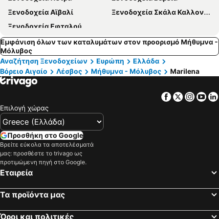
Ξενοδοχεία Αϊβαλί
Ξενοδοχεία Σκάλα Καλλονής
Ξενοδοχεία Εφταλού
Εμφάνιση όλων των καταλυμάτων στον προορισμό Μήθυμνα -
Μόλυβος
Αναζήτηση Ξενοδοχείων
Ευρώπη
Ελλάδα
Βόρειο Αιγαίο
Λέσβος
Μήθυμνα - Μόλυβος
Marilena
Facebook
Twitter
Insta
Yo
Επιλογή χώρας
Προσθήκη στο Google
Βρείτε εύκολα τα αποτελέσματά
μας: προσθέστε το trivago ως
προτιμώμενη πηγή στο Google.
Εταιρεία
Τα προϊόντα μας
Όροι και πολιτικές