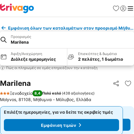
Αγαπημέν
Σύνδε
Με
Εμφάνιση όλων των καταλυμάτων στον προορισμό Μήθυμ
Προορισμός
Marilena
Άφιξη/Αναχώρηση
Επισκέπτες & δωμάτια
Διάλεξε ημερομηνίες
2 πελάτες, 1 δωμάτιο
Πώς οι πληρωμές σε εμάς επηρεάζουν την κατάταξη
Marilena
Κοινοποί
Πρ
Ξενοδοχείο
8,4
Πολύ καλό
(
438 αξιολογήσεις
)
3 Αστέρια
Molyvos, 81108, Μήθυμνα - Μόλυβος, Ελλάδα
Επιλέξτε ημερομηνίες, για να δείτε τις ακριβείς τιμές
Επιλέξτε ημερομηνίες, για να δείτε τις ακριβείς τιμές
Εμφάνιση τιμών
Εμφάνιση τιμών