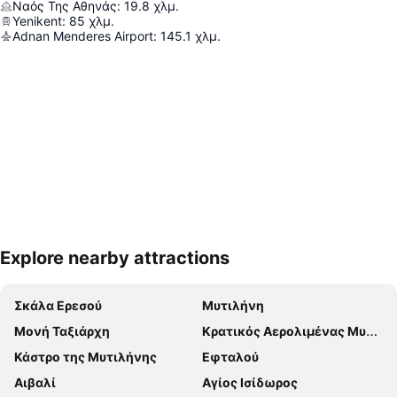
Ναός Της Αθηνάς
:
19.8
χλμ.
Yenikent
:
85
χλμ.
Adnan Menderes Airport
:
145.1
χλμ.
Explore nearby attractions
Ανάπτυξη χάρτη
Σκάλα Ερεσού
Μυτιλήνη
Μονή Ταξιάρχη
Κρατικός Αερολιμένας Μυτιλήνης Οδυσσέας Ελύτης
Κάστρο της Μυτιλήνης
Εφταλού
Αιβαλί
Αγίος Ισίδωρος