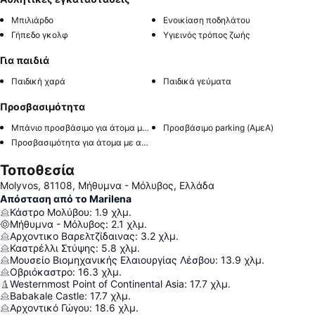
Μπιλιάρδο
Ενοικίαση ποδηλάτου
Γήπεδο γκολφ
Υγιεινός τρόπος ζωής
Για παιδιά
Παιδική χαρά
Παιδικά γεύματα
Προσβασιμότητα
Μπάνιο προσβάσιμο για άτομα με αναπηρία
Προσβάσιμο parking (ΑμεΑ)
Προσβασιμότητα για άτομα με αναπηρία στο δωμάτιο
Τοποθεσία
Molyvos, 81108, Μήθυμνα - Μόλυβος, Ελλάδα
Απόσταση από το Marilena
Κάστρο Μολύβου
:
1.9
χλμ.
Μήθυμνα - Μόλυβος
:
2.1
χλμ.
Αρχοντικο Βαρελτζίδαινας
:
3.2
χλμ.
Καστρέλλι Στύψης
:
5.8
χλμ.
Μουσείο Βιομηχανικής Ελαιουργίας Λέσβου
:
13.9
χλμ.
Οβριόκαστρο
:
16.3
χλμ.
Westernmost Point of Continental Asia
:
17.7
χλμ.
Babakale Castle
:
17.7
χλμ.
Αρχοντικό Γώγου
:
18.6
χλμ.