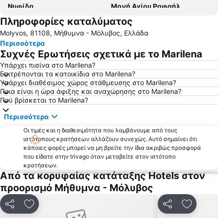
Νυφίδα
Μονή Αγίου Ραφαήλ
Πληροφορίες καταλύματος
Άναξος
Βατερά
Molyvos, 81108, Μήθυμνα - Μόλυβος, Ελλάδα
Κάστρο Μολύβου
Παραδοσιακός Οικισμός Αγιάσου
Περισσότερα
Απολιθωμένο Δάσος Λέσβου
Παραδοσιακός οικισμός Μολύβου
Συχνές Ερωτήσεις σχετικά με το Marilena
Μουσείο Ελιάς Λέσβου
Κανόνι
Υπάρχει πισίνα στο Marilena?
Επιτρέπονται τα κατοικίδια στο Marilena?
Τσόνια
Μελίντα
Υπάρχει διαθέσιμος χώρος στάθμευσης στο Marilena?
Αμμουδέλι
Παραδοσιακός Οικισμός Πέτρας
Ποια είναι η ώρα άφιξης και αναχώρησης στο Marilena?
Πού βρίσκεται το Marilena?
Πανηγύρι Ταξιάρχη Μανταμάδου
Παραδοσιακός Οικισμός Παναγιούδας
Περισσότερα
Cunda Island
Πλαζ Τσαμάκια
Οι τιμές και η διαθεσιμότητα που λαμβάνουμε από τους
Ayvacik
Αρχαίο Θέατρο
ιστότοπους κρατήσεων αλλάζουν συνεχώς. Αυτό σημαίνει ότι
Sarimsakli Beach
Λιμανάκι Άσσου
κάποιες φορές μπορεί να μη βρείτε την ίδια ακριβώς προσφορά
που είδατε στην trivago όταν μεταβείτε στον ιστότοπο
Το πανηγύρι των Μιστεγνών
Παραδοσιακός Οικισμός Μόριας
κρατήσεων.
Από τα κορυφαίας κατάταξης Hotels στον
Άγιος Ιωάννης Θεράποντας
Yesilyurt
προορισμό Μήθυμνα - Μόλυβος
Kucukkuyu
Ayvalik Belediye Beach
Ελαιώνας της Γέρας
Babakale
Κοινοποίηση
Προσθήκη στα αγαπημένα
Κοινοποίηση
Προσθήκ