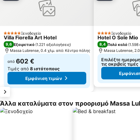
Ξενοδοχείο
Ξενοδοχείο
5 Αστέρια
4 Αστέρια
Villa Fiorella Art Hotel
Hotel O Sole Mio
9,6
8,4
Εξαιρετικό
(
1.221 αξιολογήσεις
)
Πολύ καλό
(
1.598
Massa Lubrense, 0.4 χλμ. από: Κέντρο πόλης
Massa Lubrense, 2.0
Επιλέξτε ημερομην
602 €
από
τις ακριβείς τιμές
Τιμές από
8 ιστότοπους
Εμφάνιση
Εμφάνιση τιμών
Άλλα καταλύματα στον προορισμό Massa Lu