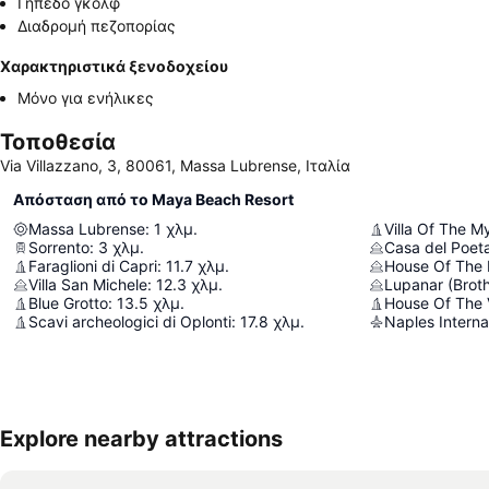
Γήπεδο γκολφ
Διαδρομή πεζοπορίας
Χαρακτηριστικά ξενοδοχείου
Μόνο για ενήλικες
Τοποθεσία
Via Villazzano, 3, 80061, Massa Lubrense, Ιταλία
Απόσταση από το Maya Beach Resort
Massa Lubrense
:
1
χλμ.
Villa Of The M
Sorrento
:
3
χλμ.
Casa del Poet
Faraglioni di Capri
:
11.7
χλμ.
House Of The
Villa San Michele
:
12.3
χλμ.
Lupanar (Broth
Blue Grotto
:
13.5
χλμ.
House Of The V
Scavi archeologici di Oplonti
:
17.8
χλμ.
Naples Internat
Explore nearby attractions