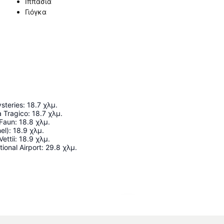
Ιππασία
Γιόγκα
ysteries
:
18.7
χλμ.
a Tragico
:
18.7
χλμ.
 Faun
:
18.8
χλμ.
el)
:
18.9
χλμ.
ettii
:
18.9
χλμ.
ional Airport
:
29.8
χλμ.
Ανάπτυξη χάρτη