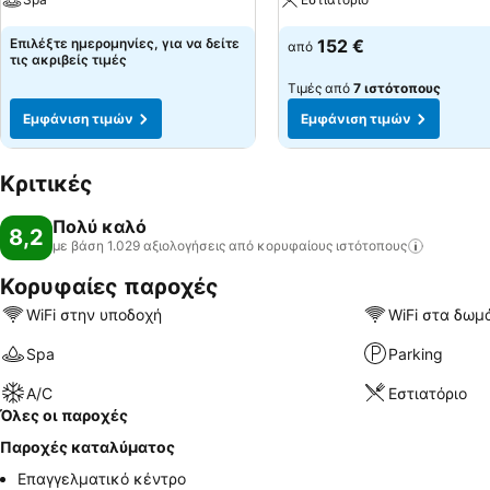
Επιλέξτε ημερομηνίες, για να δείτε
152 €
από
τις ακριβείς τιμές
Τιμές από
7 ιστότοπους
Εμφάνιση τιμών
Εμφάνιση τιμών
Κριτικές
Πολύ καλό
8,2
με βάση 1.029 αξιολογήσεις από κορυφαίους
ιστότοπους
Κορυφαίες παροχές
WiFi στην υποδοχή
WiFi στα δωμ
Spa
Parking
A/C
Εστιατόριο
Όλες οι παροχές
Παροχές καταλύματος
Επαγγελματικό κέντρο