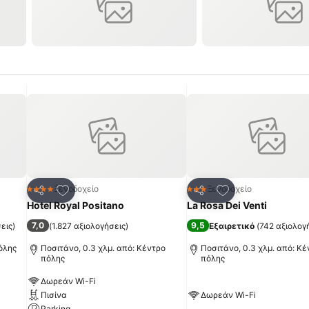
πημένα
Προσθήκη στα αγαπημένα
Προσθήκη στα α
Ξενοδοχείο
Ξενοδοχείο
4 Αστέρια
3 Αστέρια
Κοινοποίηση
Κοινοποίηση
Hotel Royal Positano
La Rosa Dei Venti
7,0
9,5
εις
)
(
1.827 αξιολογήσεις
)
Εξαιρετικό
(
742 αξιολογ
πόλης
Ποσιτάνο, 0.3 χλμ. από: Κέντρο
Ποσιτάνο, 0.3 χλμ. από: Κέ
πόλης
πόλης
Δωρεάν Wi-Fi
Πισίνα
Δωρεάν Wi-Fi
Parking