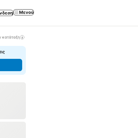
Μενού
νδεση
ν κατάταξη
τις