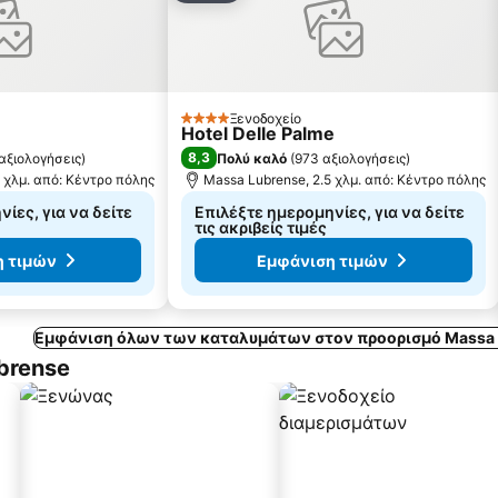
Ξενοδοχείο
4 Αστέρια
Hotel Delle Palme
8,3
 αξιολογήσεις
)
Πολύ καλό
(
973 αξιολογήσεις
)
 χλμ. από: Κέντρο πόλης
Massa Lubrense, 2.5 χλμ. από: Κέντρο πόλης
ίες, για να δείτε
Επιλέξτε ημερομηνίες, για να δείτε
τις ακριβείς τιμές
 τιμών
Εμφάνιση τιμών
Εμφάνιση όλων των καταλυμάτων στον προορισμό Massa 
brense