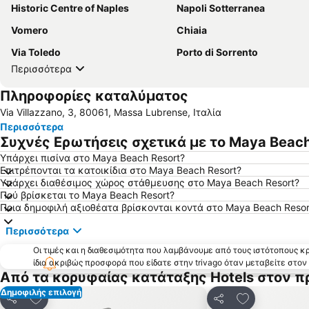
Historic Centre of Naples
Napoli Sotterranea
Vomero
Chiaia
Via Toledo
Porto di Sorrento
Περισσότερα
Πληροφορίες καταλύματος
Via Villazzano, 3, 80061, Massa Lubrense, Ιταλία
Περισσότερα
Συχνές Ερωτήσεις σχετικά με το Maya Beach
Υπάρχει πισίνα στο Maya Beach Resort?
Επιτρέπονται τα κατοικίδια στο Maya Beach Resort?
Υπάρχει διαθέσιμος χώρος στάθμευσης στο Maya Beach Resort?
Πού βρίσκεται το Maya Beach Resort?
Ποια δημοφιλή αξιοθέατα βρίσκονται κοντά στο Maya Beach Resor
Περισσότερα
Οι τιμές και η διαθεσιμότητα που λαμβάνουμε από τους ιστότοπους 
ίδια ακριβώς προσφορά που είδατε στην trivago όταν μεταβείτε στο
Από τα κορυφαίας κατάταξης Hotels στον π
Δημοφιλής επιλογή
Προσθήκη στα αγαπημένα
Προσθήκη στ
Κοινοποίηση
Κοινοποίηση