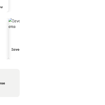
ων
Ξενοδοχεία με σπα
Παραλιακά ξενοδοχεία
nse