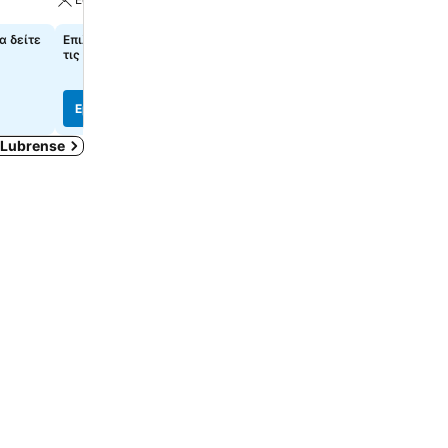
α δείτε
Επιλέξτε ημερομηνίες, για να δείτε
339 €
από
τις ακριβείς τιμές
Τιμές από
7 ιστότοπους
Εμφάνιση τιμών
Εμφάνιση τιμών
Lubrense