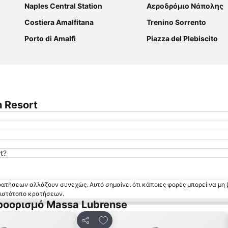
Naples Central Station
Αεροδρόμιο Νάπολης
Costiera Amalfitana
Trenino Sorrento
Porto di Amalfi
Piazza del Plebiscito
 Resort
t?
κρατήσεων αλλάζουν συνεχώς. Αυτό σημαίνει ότι κάποιες φορές μπορεί να μη 
ν ιστότοπο κρατήσεων.
ροορισμό Massa Lubrense
α αγαπημένα
Προσθήκη στα αγαπημένα
Κοινοποίηση