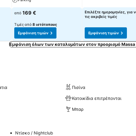
169 €
Επιλέξτε ημερομηνίες, για ν
από
τις ακριβείς τιμές
Τιμές από
8 ιστότοπους
Εμφάνιση τιμών
Εμφάνιση τιμών
Εμφάνιση όλων των καταλυμάτων στον προορισμό Massa 
άτια
Πισίνα
Κατοικίδια επιτρέπονται
Μπαρ
Ντίσκο / Nightclub