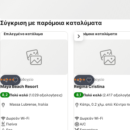
Σύγκριση με παρόμοια καταλύματα
Επιλεγμένο κατάλυμα
Παρόμοια καταλύματα
επόμενο
Προσθήκη στα αγαπημένα
Προσθήκη στα αγα
Ξενοδοχείο
Ξενοδοχείο
5 Αστέρια
4 Αστέρια
Κοινοποίηση
Κοινοποίηση
Maya Beach Resort
Regina Cristina
8,2
8,1
Πολύ καλό
(
1.029 αξιολογήσεις
)
Πολύ καλό
(
2.417 αξιολογήσ
Massa Lubrense, Ιταλία
Κάπρι, 0.2 χλμ. από: Κέντρο 
Δωρεάν Wi-Fi
Δωρεάν Wi-Fi
Πισίνα
A/C
Spa
Εστιατόριο