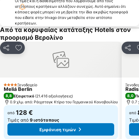
Οι τιμές και η διαθεσιμότητα που λαμβάνουμε από τους
Wintergarten Variety Theater
Bülowstraße Metro Station
ιστότοπους κρατήσεων αλλάζουν συνεχώς. Αυτό σημαίνει ότι
κάποιες φορές μπορεί να μη βρείτε την ίδια ακριβώς προσφορά
Tiergarten
Nollendorfplatz Metro Station
που είδατε στην trivago όταν μεταβείτε στον ιστότοπο
κρατήσεων.
Ζωολογικός Κήπος του Βερολίνου
Treptow-Köpenick Borough
Από τα κορυφαίας κατάταξης Hotels στον
Fruit Logistica
Zehlendorf
προορισμό Βερολίνο
Dutch Quarter
East-Side-Gallery
Κοινοποίηση
Προσθήκη στα αγαπημένα
Κοινο
Το Νησί των Μουσείων
Mauerpark
U-Bahnhof Wittenbergplatz
Wittenbergplatz
Europa-Center
Seestraße Metro Station
Alt-Mariendorf Metro Station
Charlottenburg-Wilmersdorf
Ξενοδοχείο
Ξενοδο
4 Αστέρια
Meliá Berlin
Radis
8,8
8,0
Εξαιρετικό
(
21.416 αξιολογήσεις
)
Π
0.9 χλμ. από: Ράιχσταγκ Κτίριο του Γερμανικού Κοινοβουλίου
0.7
128 €
από
από
Τιμές από
9 ιστότοπους
Τιμέ
Εμφάνιση τιμών