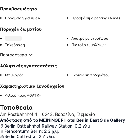
Προσβασιμότητα
Πρόσβαση για ΑμεΑ
Προσβάσιμο parking (ΑμεΑ)
Παροχές δωματίου
Λουτρό με ντουζιέρα
Τηλεόραση
Πιστολάκι μαλλιών
Περισσότερα
Αθλητικές εγκαταστάσεις
Μπιλιάρδο
Ενοικίαση ποδηλάτου
Χαρακτηριστικά ξενοδοχείου
Φιλικό προς ΛΟΑΤΚ+
Τοποθεσία
Am Postbahnhof 4, 10243, Βερολίνο, Γερμανία
Απόσταση από το MEININGER Hotel Berlin East Side Gallery
Berlin Ostbahnhof Railway Station
:
0.2
χλμ.
Fernsehturm Berlin
:
2.3
χλμ.
Berlin Cathedral
:
2.7
χλμ.