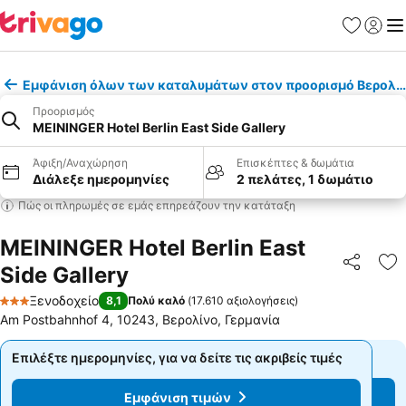
Αγαπημέν
Σύνδε
Με
Εμφάνιση όλων των καταλυμάτων στον προορισμό Βερολί
Προορισμός
MEININGER Hotel Berlin East Side Gallery
Άφιξη/Αναχώρηση
Επισκέπτες & δωμάτια
Διάλεξε ημερομηνίες
2 πελάτες, 1 δωμάτιο
Πώς οι πληρωμές σε εμάς επηρεάζουν την κατάταξη
MEININGER Hotel Berlin East
Side Gallery
Κοινοποί
Πρ
Ξενοδοχείο
8,1
Πολύ καλό
(
17.610 αξιολογήσεις
)
3 Αστέρια
Am Postbahnhof 4, 10243, Βερολίνο, Γερμανία
Επιλέξτε ημερομηνίες, για να δείτε τις ακριβείς τιμές
Επιλέξτε ημερομηνίες, για να δείτε τις ακριβείς τιμές
Εμφάνιση τιμών
Εμφάνιση τιμών