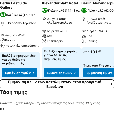
Berlin East Side
Alexanderplatz hotel
Berlin Alexanderpl
Gallery
8,2
8,0
Πολύ καλό
(
14.148 αξιολογήσεις
Πολύ καλό
)
(
62.00
8,1
Πολύ καλό
(
17.610 αξιολογήσεις
)
0.2 χλμ. από:
0.1 χλμ. από:
Αλεξάντερπλατς
Αλεξάντερπλατς
Βερολίνο, Γερμανία
Δωρεάν Wi-Fi
Δωρεάν Wi-Fi
Δωρεάν Wi-Fi
A/C
Spa
Parking
Εστιατόριο
Parking
Κατοικίδια επιτρέπονται
Επιλέξτε ημερομηνίες,
101 €
από
για να δείτε τις
Επιλέξτε ημερομηνίες,
ακριβείς τιμές
για να δείτε τις
ακριβείς τιμές
Τιμές από
7 ιστότοπ
Εμφάνιση τιμών
Εμφάνιση τιμών
Εμφάνιση τιμών
Εμφάνιση όλων των καταλυμάτων στον προορισμό
Βερολίνο
Τάση τιμής
Βάσει των χαμηλότερων τιμών στο trivago τις τελευταίες 30 ημέρες
0 €