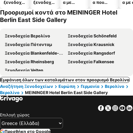
ξενοδοχεί
ξενοδοχεί
α με
α που
α με
α
α
πισίνες
δέχονται
Προορισμοί κοντά στο MEININGER Hotel
κατοικίδι
Berlin East Side Gallery
α
Ξενοδοχεία Βερολίνο
Ξενοδοχεία Schönefeld
Ξενοδοχεία Πότσνταμ
Ξενοδοχεία Krausnick
Ξενοδοχεία Blankenfelde-Mahlow
Ξενοδοχεία Rangsdorf
Ξενοδοχεία Rheinsberg
Ξενοδοχεία Falkensee
Ξενοδοχεία Velten
Εμφάνιση όλων των καταλυμάτων στον προορισμό Βερολίνο
Αναζήτηση Ξενοδοχείων
Ευρώπη
Γερμανία
Βερολίνο
Βερολίνο
MEININGER Hotel Berlin East Side Gallery
Facebook
Twitter
Insta
Yo
Επιλογή χώρας
Προσθήκη στο Google