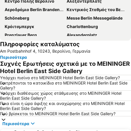
Κέντρο Πόλης Βερολίνο
Αλεξάντερπλατς
Αεροδρόμιο Berlin Brandenburg
Κεντρικός Σταθμός του Βερολίνου
Schöneberg
Messe Berlin Messegelände
Κρόιτσμπεργκ
Charlottenburg
Prenzlauer Berg
Alexanderplatz
Πληροφορίες καταλύματος
Neukölln
Uber Arena
Am Postbahnhof 4, 10243, Βερολίνο, Γερμανία
ILA - International Aerospace Exhibition Berlin-Brandenburg
Friedrichshain
Περισσότερα
Lichtenberg
Zωολογικός Κήπος- Eνυδρείο του Βερολίνου
Συχνές Ερωτήσεις σχετικά με το MEININGER
ITB - Berlin
Η Πύλη του Βραδεμβούργου
Hotel Berlin East Side Gallery
Κουρφούρστενταμ
Ολυμπιακό στάδιο του Βερολίνου
Υπάρχει πισίνα στο MEININGER Hotel Berlin East Side Gallery?
Επιτρέπονται τα κατοικίδια στο MEININGER Hotel Berlin East Side
Alexanderplatz Metro Station
Η Πλατεία Πότσνταμ
Gallery?
Υπάρχει διαθέσιμος χώρος στάθμευσης στο MEININGER Hotel
ΚαΝτεΒε
Venus
Berlin East Side Gallery?
Hauptbahnhof Metro Station
Berlin-Marathon
Ποια είναι η ώρα άφιξης και αναχώρησης στο MEININGER Hotel
Berlin East Side Gallery?
Friedrichshain-Kreuzberg
Artemis
Πού βρίσκεται το MEININGER Hotel Berlin East Side Gallery?
Το Ανάκτορο Σαρλότενμπουργκ
Fischerinsel
Περισσότερα
WeihnachtsZauber Gendarmenmarkt
Sylvesterparty Brandenburger Tor