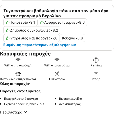
Συγκεντρώνει βαθμολογία πάνω από τον μέσο όρο
για τον προορισμό Βερολίνο
Τοποθεσία
•
9,1
Ασύρματο ίντερνετ
•
8,6
Δημόσιες συγκοινωνίες
•
8,2
Υπηρεσίες και παροχές
•
7,8
Κουζίνα
•
6,8
Εμφάνιση περισσότερων αξιολογήσεων
Κορυφαίες παροχές
WiFi στην υποδοχή
WiFi στα δωμάτια
Parking
Κατοικίδια επιτρέπονται
Εστιατόριο
Μπαρ
Όλες οι παροχές
Παροχές καταλύματος
Επαγγελματικό κέντρο
Βιντεοπαιχνίδια
Express check-in/check-out
Ανελκυστήρας
Περισσότερα