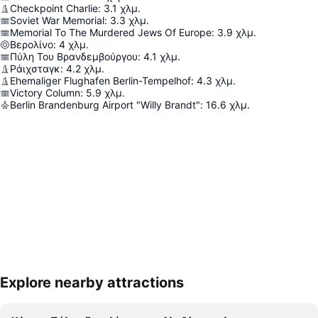
Checkpoint Charlie
:
3.1
χλμ.
Soviet War Memorial
:
3.3
χλμ.
Memorial To The Murdered Jews Of Europe
:
3.9
χλμ.
Βερολίνο
:
4
χλμ.
Πύλη Του Βρανδεμβούργου
:
4.1
χλμ.
Ράιχσταγκ
:
4.2
χλμ.
Ehemaliger Flughafen Berlin-Tempelhof
:
4.3
χλμ.
Victory Column
:
5.9
χλμ.
Berlin Brandenburg Airport "Willy Brandt"
:
16.6
χλμ.
Explore nearby attractions
Ανάπτυξη χάρτη