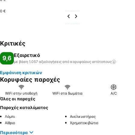
0 €
Κριτικές
Εξαιρετικό
9,6
με βάση 1.057 αξιολογήσεις από κορυφαίους
ιστότοπους
Εμφάνιση κριτικών
Κορυφαίες παροχές
WiFi στην υποδοχή
WiFi στα δωμάτια
A/C
Όλες οι παροχές
Παροχές καταλύματος
Λόμπι
Ανελκυστήρας
Αίθριο
Χρηματοκιβώτιο
Περισσότερα