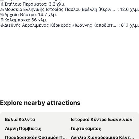
Σπήλαιο Περάματος
:
3.2
χλμ.
Μουσείο Ελληνικής Ιστορίας Παύλου Βρέλλη (Κέρινων Ομοιωμάτων)
:
12.6
χλμ.
Αρχαίο Θέατρο
:
14.7
χλμ.
Καλαμπάκα
:
66
χλμ.
Διεθνής Αερολιμένας Κέρκυρας «Ιωάννης Καποδίστριας»
:
81.1
χλμ.
Explore nearby attractions
Ανάπτυξη χάρτη
Βάλια Κάλντα
Ιστορικό Κέντρο Ιωαννίνων
Λίμνη Παμβώτις
Γυφτόκαμπος
Παραδοσιακός Οικισμός Πάπιγκο
Ανήλιο Χιονοδρομικό Κέντρο