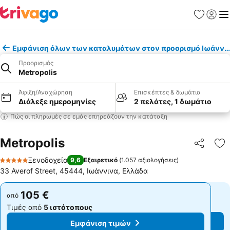
Αγαπημέν
Σύνδε
Με
Εμφάνιση όλων των καταλυμάτων στον προορισμό Ιωάννι
Προορισμός
Metropolis
Άφιξη/Αναχώρηση
Επισκέπτες & δωμάτια
Διάλεξε ημερομηνίες
2 πελάτες, 1 δωμάτιο
Πώς οι πληρωμές σε εμάς επηρεάζουν την κατάταξη
Metropolis
Κοινοποί
Πρ
Ξενοδοχείο
9,6
Εξαιρετικό
(
1.057 αξιολογήσεις
)
5 Αστέρια
33 Averof Street, 45444, Ιωάννινα, Ελλάδα
105 €
105 €
από
από
Τιμές από
5 ιστότοπους
Τιμές από
5 ιστότοπους
Εμφάνιση τιμών
Εμφάνιση τιμών