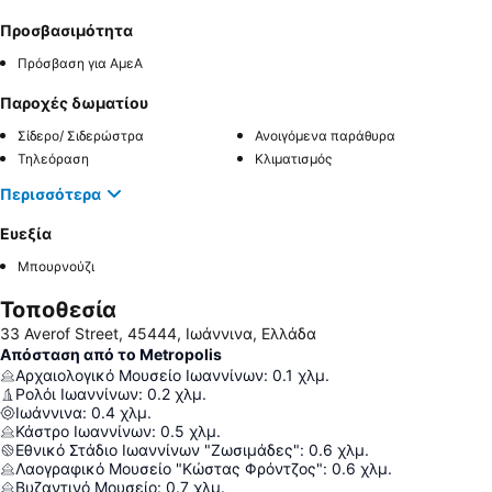
Προσβασιμότητα
Πρόσβαση για ΑμεΑ
Παροχές δωματίου
Σίδερο/ Σιδερώστρα
Ανοιγόμενα παράθυρα
Τηλεόραση
Κλιματισμός
Περισσότερα
Ευεξία
Μπουρνούζι
Τοποθεσία
33 Averof Street, 45444, Ιωάννινα, Ελλάδα
Απόσταση από το Metropolis
Αρχαιολογικό Μουσείο Ιωαννίνων
:
0.1
χλμ.
Ρολόι Ιωαννίνων
:
0.2
χλμ.
Ιωάννινα
:
0.4
χλμ.
Κάστρο Ιωαννίνων
:
0.5
χλμ.
Εθνικό Στάδιο Ιωαννίνων "Ζωσιμάδες"
:
0.6
χλμ.
Λαογραφικό Μουσείο "Κώστας Φρόντζος"
:
0.6
χλμ.
Βυζαντινό Μουσείο
:
0.7
χλμ.