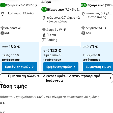
& Spa
9,6
8,9
Εξαιρετικό
(
1.057 αξιολογήσεις
)
Εξαιρετικό
(
383 
8,9
Εξαιρετικό
(
7.345 αξιολογήσεις
)
Ιωάννινα, Ελλάδα
Ιωάννινα, 0.2 χλμ.
Κέντρο πόλης
Ιωάννινα, 0.7 χλμ. από:
Κέντρο πόλης
Δωρεάν Wi-Fi
Δωρεάν Wi-Fi
Δωρεάν Wi-Fi
A/C
A/C
Πισίνα
Parking
105 €
71 €
από
από
122 €
από
Τιμές από
5
Τιμές από
8
Τιμές από
6
ιστότοπους
ιστότοπους
ιστότοπους
Εμφάνιση τιμών
Εμφάνιση τιμών
Εμφάνιση τιμών
Εμφάνιση όλων των καταλυμάτων στον προορισμό
Ιωάννινα
Τάση τιμής
Βάσει των χαμηλότερων τιμών στο trivago τις τελευταίες 30 ημέρες
0 €
0 €