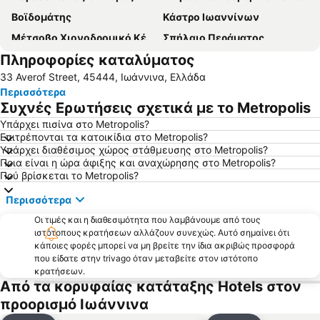
Βοϊδομάτης
Κάστρο Ιωαννίνων
Μέτσοβο Χιονοδρομικό Κέντρο
Σπήλαιο Περάματος
Πληροφορίες καταλύματος
Τα Μονοπάτια των Τζουμέρκων
Παραδοσιακός Οικισμός Γηρομερίου
33 Averof Street, 45444, Ιωάννινα, Ελλάδα
Διεθνές Αεροδρόμιο Ιωαννίνων
Εθνικό Στάδιο Ζωσιμάδες
Περισσότερα
Νησί - Ιστορικός και Παραδοσιακός Τόπος
Κατώγι Αβέρωφ
Συχνές Ερωτήσεις σχετικά με το Metropolis
Ηπειρώτικα
Παραδοσιακός Οικισμός Καλαρρυτών
Υπάρχει πισίνα στο Metropolis?
Επιτρέπονται τα κατοικίδια στο Metropolis?
Το Φαράγγι του Βίκου
Γέφυρα Βοϊδομάτη
Υπάρχει διαθέσιμος χώρος στάθμευσης στο Metropolis?
Σπήλαιο Ανεμότρυπα
Παραδοσιακός Οικισμός Αρίστης
Ποια είναι η ώρα άφιξης και αναχώρησης στο Metropolis?
Πού βρίσκεται το Metropolis?
Εθνικός Δρυμός Πίνδου
Προκυμαία Λίμνης
Περισσότερα
Τεχνητή Λίμνη Πηγών Αώου
Αρχαιολογικό Μουσείο Ιωαννίνων
Οι τιμές και η διαθεσιμότητα που λαμβάνουμε από τους
Παραδοσιακός Οικισμός Μονοδενδρίου
Παραδοσιακός Οικισμός Σουλίου
ιστότοπους κρατήσεων αλλάζουν συνεχώς. Αυτό σημαίνει ότι
Παραδοσιακός Οικισμός Τσεπελόβου
Φετιχιέ Τζαμί
κάποιες φορές μπορεί να μη βρείτε την ίδια ακριβώς προσφορά
που είδατε στην trivago όταν μεταβείτε στον ιστότοπο
Παραδοσιακός Οικισμός Συρράκο
Ποταμός Λούρος
κρατήσεων.
Από τα κορυφαίας κατάταξης Hotels στον
Παραδοσιακός Οικισμός Βίτσας
Μονή Αγίου Ιωάννου Προδρόμου Κάτω Μερόπης Πωγωνίου
προορισμό Ιωάννινα
Mουσείο Προεπαναστατικής Περιόδου
Παραδοσιακός Οικισμός Μαργαριτίου