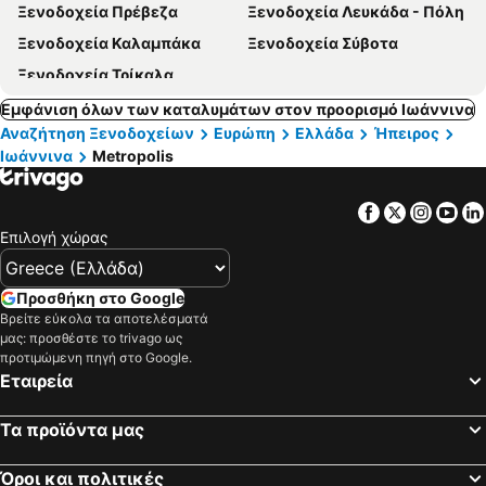
Ξενοδοχεία Πρέβεζα
Ξενοδοχεία Λευκάδα - Πόλη
Ξενοδοχεία Καλαμπάκα
Ξενοδοχεία Σύβοτα
Ξενοδοχεία Τρίκαλα
Εμφάνιση όλων των καταλυμάτων στον προορισμό Ιωάννινα
Αναζήτηση Ξενοδοχείων
Ευρώπη
Ελλάδα
Ήπειρος
Ιωάννινα
Metropolis
Facebook
Twitter
Insta
Yo
Επιλογή χώρας
Προσθήκη στο Google
Βρείτε εύκολα τα αποτελέσματά
μας: προσθέστε το trivago ως
προτιμώμενη πηγή στο Google.
Εταιρεία
Τα προϊόντα μας
Όροι και πολιτικές