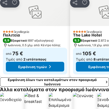
CIOFF International Folk Festival Tradition Dance Friendship
Παραδοσιακός Οικισμός Δικόρφου
Κοινοποίηση
Προσθήκη στα αγαπημένα
Κοινοποίηση
Προσθήκη στ
Παραδοσιακός Οικισμός Διλόφου
Παραδοσιακός Οικισμός Παραμυθιάς
Καταρράκτες Σούδα
Παραδοσιακός Οικισμός Βουλγαρέλι
Ξενοδοχείο
Ξενοδοχείο
4 Αστέρια
5 Αστέρια
Πολιτεία
The Lake Hotel
8,9
9,3
Εξαιρετικό
(
697 αξιολογήσεις
)
Εξαιρετικό
(
2.872 α
Ιωάννινα, 0.5 χλμ. από: Κέντρο πόλης
Ιωάννινα, 1.9 χλμ. απ
75 €
105 €
από
από
Τιμές από
2 ιστότοπους
Τιμές από
8 ιστότο
Εμφάνιση τιμών
Εμφάνιση τ
Εμφάνιση όλων των καταλυμάτων στον προορισμό
Ιωάννινα
Άλλα καταλύματα στον προορισμό Ιωάννινα