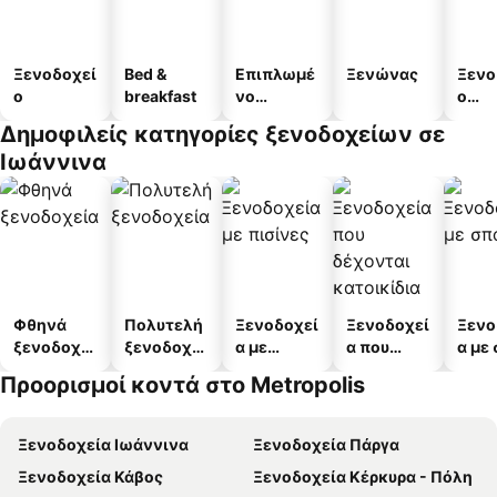
Ξενοδοχεί
Bed &
Επιπλωμέ
Ξενώνας
Ξενο
ο
breakfast
νο
ο
διαμέρισμ
διαμ
Δημοφιλείς κατηγορίες ξενοδοχείων σε
α
άτω
Ιωάννινα
Φθηνά
Πολυτελή
Ξενοδοχεί
Ξενοδοχεί
Ξενο
ξενοδοχεί
ξενοδοχεί
α με
α που
α με
α
α
πισίνες
δέχονται
Προορισμοί κοντά στο Metropolis
κατοικίδι
α
Ξενοδοχεία Ιωάννινα
Ξενοδοχεία Πάργα
Ξενοδοχεία Κάβος
Ξενοδοχεία Κέρκυρα - Πόλη