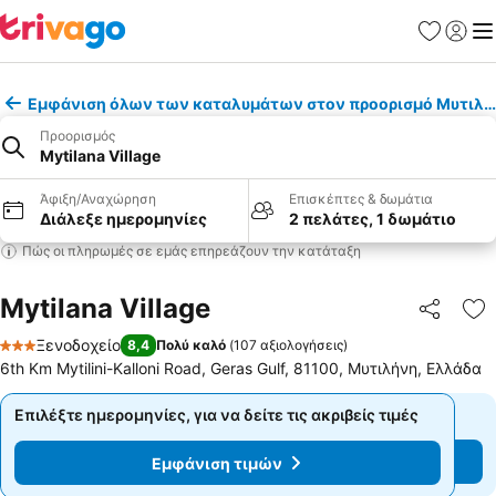
Αγαπημέν
Σύνδε
Με
Εμφάνιση όλων των καταλυμάτων στον προορισμό Μυτιλή
Προορισμός
Mytilana Village
Άφιξη/Αναχώρηση
Επισκέπτες & δωμάτια
Διάλεξε ημερομηνίες
2 πελάτες, 1 δωμάτιο
Πώς οι πληρωμές σε εμάς επηρεάζουν την κατάταξη
Mytilana Village
Κοινοποί
Πρ
Ξενοδοχείο
8,4
Πολύ καλό
(
107 αξιολογήσεις
)
3 Αστέρια
6th Km Mytilini-Kalloni Road, Geras Gulf, 81100, Μυτιλήνη, Ελλάδα
Επιλέξτε ημερομηνίες, για να δείτε τις ακριβείς τιμές
Επιλέξτε ημερομηνίες, για να δείτε τις ακριβείς τιμές
Εμφάνιση τιμών
Εμφάνιση τιμών