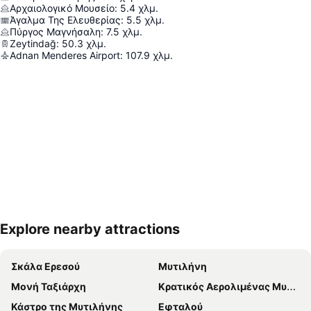
Αρχαιολογικό Μουσείο
:
5.4
χλμ.
Άγαλμα Της Ελευθερίας
:
5.5
χλμ.
Πύργος Μαγνήσαλη
:
7.5
χλμ.
Zeytindağ
:
50.3
χλμ.
Adnan Menderes Airport
:
107.9
χλμ.
Explore nearby attractions
Ανάπτυξη χάρτη
Σκάλα Ερεσού
Μυτιλήνη
Μονή Ταξιάρχη
Κρατικός Αερολιμένας Μυτιλήνης Οδυσσέας Ελύτης
Κάστρο της Μυτιλήνης
Εφταλού