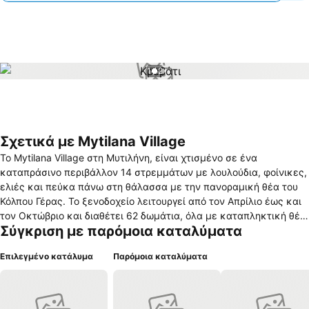
1 / 2
Σχετικά με Mytilana Village
Το Mytilana Village στη Μυτιλήνη, είναι χτισμένο σε ένα
καταπράσινο περιβάλλον 14 στρεμμάτων με λουλούδια, φοίνικες,
ελιές και πεύκα πάνω στη θάλασσα με την πανοραμική θέα του
Κόλπου Γέρας. Το ξενοδοχείο λειτουργεί από τον Απρίλιο έως και
τον Οκτώβριο και διαθέτει 62 δωμάτια, όλα με καταπληκτική θέα
Σύγκριση με παρόμοια καταλύματα
στη θάλασσα. Το πολύγλωσσο και φιλικό προσωπικό βρίσκεται
πάντα στην διάθεσή σας, 24 ώρες την ημέρα. Ο περιβάλλων
Επιλεγμένο κατάλυμα
Παρόμοια καταλύματα
χώρος εκτάσεως 14 στρεμμάτων, διαθέτει καταπράσινους
κήπους, για περιπάτους και καλοκαιρινές συνεστιάσεις. Στην
πισίνα με τους άνετους χώρους ηλιοθεραπείας, μπορείτε να
απολαύσετε το μπάνιο σας ή το ποτό σας που θα σας προσφέρει