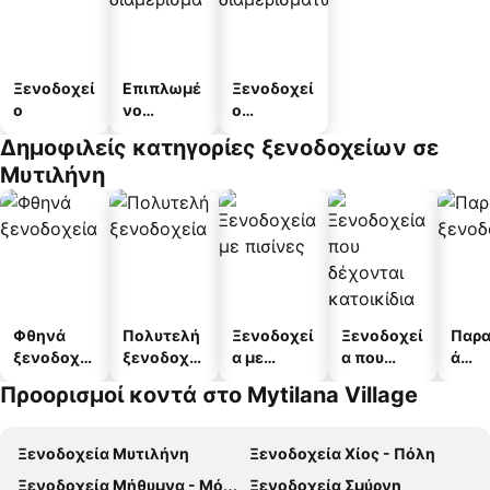
Ξενοδοχεί
Επιπλωμέ
Ξενοδοχεί
ο
νο
ο
διαμέρισμ
διαμερισμ
Δημοφιλείς κατηγορίες ξενοδοχείων σε
α
άτων
Μυτιλήνη
Φθηνά
Πολυτελή
Ξενοδοχεί
Ξενοδοχεί
Παρα
ξενοδοχεί
ξενοδοχεί
α με
α που
ά
α
α
πισίνες
δέχονται
ξενο
Προορισμοί κοντά στο Mytilana Village
κατοικίδι
α
α
Ξενοδοχεία Μυτιλήνη
Ξενοδοχεία Χίος - Πόλη
Ξενοδοχεία Μήθυμνα - Μόλυβος
Ξενοδοχεία Σμύρνη