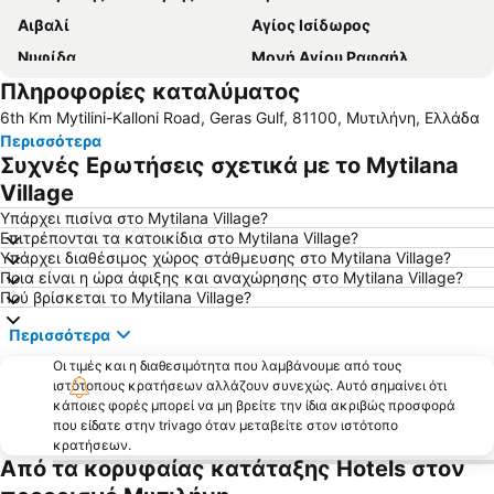
Αιβαλί
Αγίος Ισίδωρος
Νυφίδα
Μονή Αγίου Ραφαήλ
Πληροφορίες καταλύματος
Άναξος
Βατερά
6th Km Mytilini-Kalloni Road, Geras Gulf, 81100, Μυτιλήνη, Ελλάδα
Παραδοσιακός Οικισμός Αγιάσου
Κάστρο Μολύβου
Περισσότερα
Παραδοσιακός οικισμός Μολύβου
Κανόνι
Συχνές Ερωτήσεις σχετικά με το Mytilana
Μουσείο Ελιάς Λέσβου
Τσόνια
Village
Αμμουδέλι
Μελίντα
Υπάρχει πισίνα στο Mytilana Village?
Επιτρέπονται τα κατοικίδια στο Mytilana Village?
Παραδοσιακός Οικισμός Παναγιούδας
Πανηγύρι Ταξιάρχη Μανταμάδου
Υπάρχει διαθέσιμος χώρος στάθμευσης στο Mytilana Village?
Ποια είναι η ώρα άφιξης και αναχώρησης στο Mytilana Village?
Cunda Island
Παραδοσιακός Οικισμός Πέτρας
Πού βρίσκεται το Mytilana Village?
Πλαζ Τσαμάκια
Ayvacik
Περισσότερα
Αρχαίο Θέατρο
Sarimsakli Beach
Οι τιμές και η διαθεσιμότητα που λαμβάνουμε από τους
Λιμανάκι Άσσου
Παραδοσιακός Οικισμός Μόριας
ιστότοπους κρατήσεων αλλάζουν συνεχώς. Αυτό σημαίνει ότι
κάποιες φορές μπορεί να μη βρείτε την ίδια ακριβώς προσφορά
Άγιος Ιωάννης Θεράποντας
Το πανηγύρι των Μιστεγνών
που είδατε στην trivago όταν μεταβείτε στον ιστότοπο
Bademli
Ελαιώνας της Γέρας
κρατήσεων.
Από τα κορυφαίας κατάταξης Hotels στον
Ayvalik Belediye Beach
Kucukkuyu