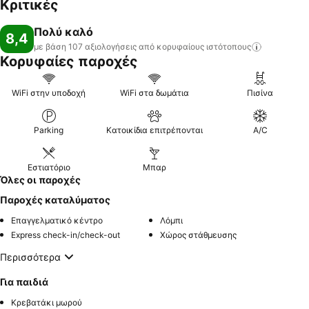
Κριτικές
Πολύ καλό
8,4
με βάση 107 αξιολογήσεις από κορυφαίους
ιστότοπους
Κορυφαίες παροχές
WiFi στην υποδοχή
WiFi στα δωμάτια
Πισίνα
Parking
Κατοικίδια επιτρέπονται
A/C
Εστιατόριο
Μπαρ
Όλες οι παροχές
Παροχές καταλύματος
Επαγγελματικό κέντρο
Λόμπι
Express check-in/check-out
Χώρος στάθμευσης
Περισσότερα
Για παιδιά
Κρεβατάκι μωρού