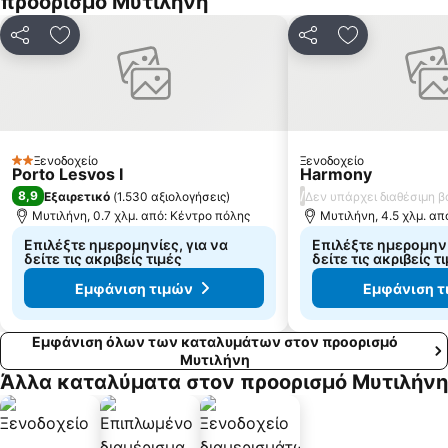
προορισμό Μυτιλήνη
Yesilyurt
Κοινοποίηση
Προσθήκη στα αγαπημένα
Κοινοποίηση
Προσθήκη στ
Ξενοδοχείο
Ξενοδοχείο
2 Αστέρια
Porto Lesvos I
Harmony
8,9
/
Εξαιρετικό
(
1.530 αξιολογήσεις
)
Δεν υπάρχει διαθέσιμη 
Μυτιλήνη, 0.7 χλμ. από: Κέντρο πόλης
Μυτιλήνη, 4.5 χλμ. απ
Επιλέξτε ημερομηνίες, για να
Επιλέξτε ημερομηνί
δείτε τις ακριβείς τιμές
δείτε τις ακριβείς τ
Εμφάνιση τιμών
Εμφάνιση τ
Εμφάνιση όλων των καταλυμάτων στον προορισμό
Μυτιλήνη
Άλλα καταλύματα στον προορισμό Μυτιλήνη