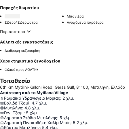
Παροχές δωματίου
Μπανιέρα
Σίδερο/ Σιδερώστρα
Ανοιγόμενα παράθυρα
Περισσότερα
Αθλητικές εγκαταστάσεις
Διαδρομή πεζοπορίας
Χαρακτηριστικά ξενοδοχείου
Φιλικό προς ΛΟΑΤΚ+
Τοποθεσία
6th Km Mytilini-Kalloni Road, Geras Gulf, 81100, Μυτιλήνη, Ελλάδα
Απόσταση από το Mytilana Village
Ρωμαϊκό Υδραγωγείο Μόριας
:
2
χλμ.
Βαλιδέ Τζαμί
:
4.7
χλμ.
Μυτιλήνη
:
4.8
χλμ.
Γενι Τζαμι
:
5
χλμ.
Δημοτικό Στάδιο Μυτιλήνης
:
5
χλμ.
Δημοτική Πινακοθήκη Χαλίμ Μπέη
:
5.2
χλμ.
Κάστρο Μυτιλήνης
:
5.4
χλμ.