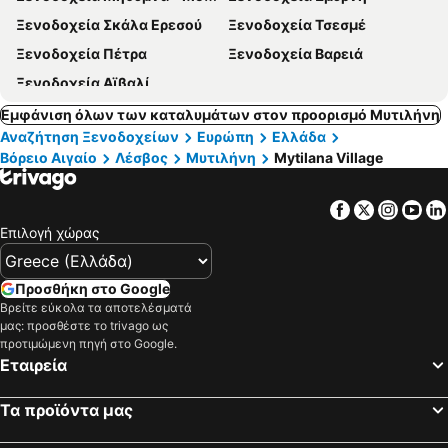
Ξενοδοχεία Σκάλα Ερεσού
Ξενοδοχεία Τσεσμέ
Ξενοδοχεία Πέτρα
Ξενοδοχεία Βαρειά
Ξενοδοχεία Αϊβαλί
Εμφάνιση όλων των καταλυμάτων στον προορισμό Μυτιλήνη
Αναζήτηση Ξενοδοχείων
Ευρώπη
Ελλάδα
Βόρειο Αιγαίο
Λέσβος
Μυτιλήνη
Mytilana Village
Facebook
Twitter
Insta
Yo
Επιλογή χώρας
Προσθήκη στο Google
Βρείτε εύκολα τα αποτελέσματά
μας: προσθέστε το trivago ως
προτιμώμενη πηγή στο Google.
Εταιρεία
Τα προϊόντα μας