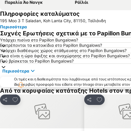
Παραλία Άο Νανγκ
Ράϊλάι
Πληροφορίες καταλύματος
195 Moo 3 T Saladan, Koh Lanta City, 81150, Ταϊλάνδη
Περισσότερα
Συχνές Ερωτήσεις σχετικά με το Papillon Bu
Υπάρχει πισίνα στο Papillon Bungalows?
Επιτρέπονται τα κατοικίδια στο Papillon Bungalows?
Υπάρχει διαθέσιμος χώρος στάθμευσης στο Papillon Bungalows?
Ποια είναι η ώρα άφιξης και αναχώρησης στο Papillon Bungalows?
Πού βρίσκεται το Papillon Bungalows?
Περισσότερα
Οι τιμές και η διαθεσιμότητα που λαμβάνουμε από τους ιστότοπους 
ίδια ακριβώς προσφορά που είδατε στην trivago όταν μεταβείτε στο
Από τα κορυφαίας κατάταξης Hotels στον πρ
Προσθήκη στα αγαπημένα
Προσθήκη στα
Κοινοποίηση
Κοινοποίηση