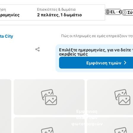
ηση
Επισκέπτες & δωμάτια
EL · €
Σύ
ερομηνίες
2 πελάτες, 1 δωμάτιο
a City
Πώς οι πληρωμές σε εμάς επηρεάζουν τη
Προσθήκη στα αγαπημένα
Επιλέξτε ημερομηνίες, για να δείτε 
Κοινοποίηση
ακριβείς τιμές
Εμφάνιση τιμών