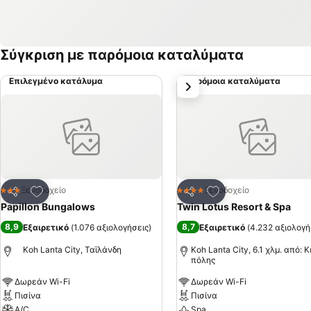
Σύγκριση με παρόμοια καταλύματα
Επιλεγμένο κατάλυμα
Παρόμοια καταλύματα
επόμενο
Προσθήκη στα αγαπημένα
Προσθήκη στα αγα
Ξενοδοχείο
Ξενοδοχείο
3 Αστέρια
4 Αστέρια
Κοινοποίηση
Κοινοποίηση
Papillon Bungalows
Twin Lotus Resort & Spa
8,9
8,7
Εξαιρετικό
(
1.076 αξιολογήσεις
)
Εξαιρετικό
(
4.232 αξιολογή
Koh Lanta City, Ταϊλάνδη
Koh Lanta City, 6.1 χλμ. από: 
πόλης
Δωρεάν Wi-Fi
Δωρεάν Wi-Fi
Πισίνα
Πισίνα
A/C
Spa