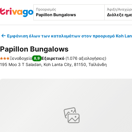
Προορισμός
Άφιξη/Αναχώρ
Διάλεξε ημ
Εμφάνιση όλων των καταλυμάτων στον προορισμό Koh Lant
Papillon Bungalows
Ξενοδοχείο
Εξαιρετικό
(
1.076 αξιολογήσεις
)
8,9
3 Αστέρια
195 Moo 3 T Saladan, Koh Lanta City, 81150, Ταϊλάνδη