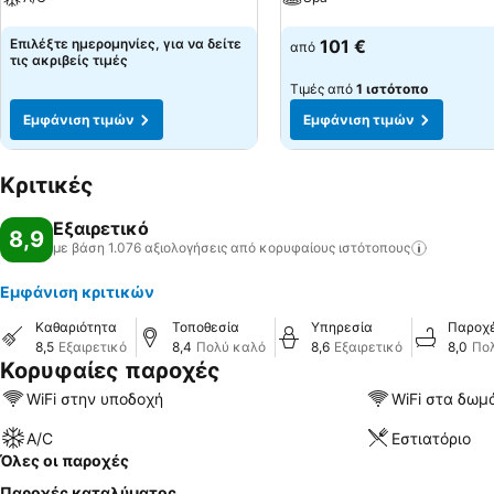
Εμφάνιση τιμών
Εμφάνιση τιμών
Επιλέξτε ημερομηνίες, για να δείτε
101 €
από
τις ακριβείς τιμές
Τιμές από
1 ιστότοπο
Εμφάνιση τιμών
Εμφάνιση τιμών
Κριτικές
Εξαιρετικό
8,9
με βάση 1.076 αξιολογήσεις από κορυφαίους
ιστότοπους
Εμφάνιση κριτικών
Καθαριότητα
Τοποθεσία
Υπηρεσία
Παροχ
8,5
Εξαιρετικό
8,4
Πολύ καλό
8,6
Εξαιρετικό
8,0
Πο
Κορυφαίες παροχές
WiFi στην υποδοχή
WiFi στα δωμ
A/C
Εστιατόριο
Όλες οι παροχές
Παροχές καταλύματος