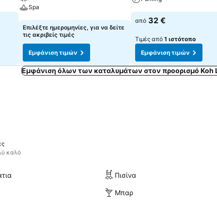
Spa
Εμφάνιση τιμών
32 €
από
Εμφάνιση τιμών
Επιλέξτε ημερομηνίες, για να δείτε
τις ακριβείς τιμές
Τιμές από
1 ιστότοπο
Εμφάνιση τιμών
Εμφάνιση τιμών
Εμφάνιση όλων των καταλυμάτων στον προορισμό Koh L
ές
λύ καλό
άτια
Πισίνα
Μπαρ