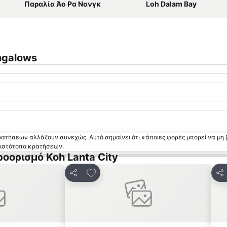
Παραλία Άο Ρα Νανγκ
Loh Dalam Bay
ngalows
κρατήσεων αλλάζουν συνεχώς. Αυτό σημαίνει ότι κάποιες φορές μπορεί να μη 
ν ιστότοπο κρατήσεων.
οορισμό Koh Lanta City
 αγαπημένα
Προσθήκη στα αγαπημένα
Κοινοποίηση
Κο