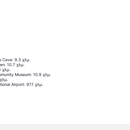
w Cave
:
9.3
χλμ.
own
:
10.7
χλμ.
8
χλμ.
mmunity Museum
:
10.9
χλμ.
χλμ.
ional Airport
:
97.1
χλμ.
Ανάπτυξη χάρτη