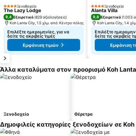
Ξενοδοχείο
Ξενοδοχείο
4 Αστέρια
4 Αστέρια
The Lazy Lodge
Alanta Villa
9,4
9,8
Εξαιρετικό
(
829 αξιολογήσεις
)
Εξαιρετικό
(
1.003 α
Koh Lanta City, 1.5 χλμ. από: Κέντρο πόλης
Koh Lanta City, 1.4 χλ
Επιλέξτε ημερομηνίες, για να
Επιλέξτε ημερομηνί
δείτε τις ακριβείς τιμές
δείτε τις ακριβείς τ
Εμφάνιση τιμών
Εμφάνιση τ
Άλλα καταλύματα στον προορισμό Koh Lanta
Ξενοδοχείο
Θέρετρα
Δημοφιλείς κατηγορίες ξενοδοχείων σε Koh 