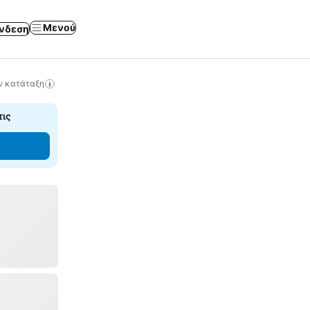
Μενού
νδεση
ν κατάταξη
τις