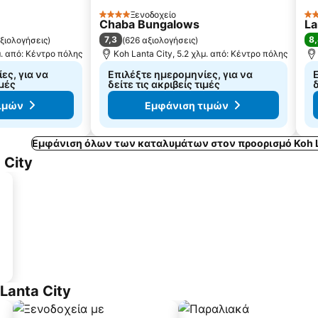
Ξενοδοχείο
4 Αστέρια
3 
Chaba Bungalows
La
7,3
8
ξιολογήσεις
)
(
626 αξιολογήσεις
)
μ. από: Κέντρο πόλης
Koh Lanta City, 5.2 χλμ. από: Κέντρο πόλης
ες, για να
Επιλέξτε ημερομηνίες, για να
ιμές
δείτε τις ακριβείς τιμές
δ
ιμών
Εμφάνιση τιμών
Εμφάνιση όλων των καταλυμάτων στον προορισμό Koh L
 City
Lanta City