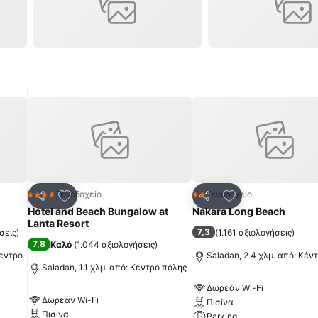
πημένα
Προσθήκη στα αγαπημένα
Προσθήκη στα α
Ξενοδοχείο
Ξενοδοχείο
4 Αστέρια
2 Αστέρια
Κοινοποίηση
Κοινοποίηση
Hotel and Beach Bungalow at
Nakara Long Beach
Lanta Resort
7,3
σεις
)
(
1.161 αξιολογήσεις
)
7,8
Καλό
(
1.044 αξιολογήσεις
)
Κέντρο
Saladan, 2.4 χλμ. από: Κέν
Saladan, 1.1 χλμ. από: Κέντρο πόλης
Δωρεάν Wi-Fi
Δωρεάν Wi-Fi
Πισίνα
Πισίνα
Parking