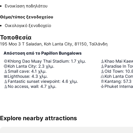
Ενοικίαση ποδηλάτου
Θέμα/τύπος ξενοδοχείου
Οικολογικό ξενοδοχείο
Τοποθεσία
195 Moo 3 T Saladan, Koh Lanta City, 81150, Ταϊλάνδη
Απόσταση από το Papillon Bungalows
Khlong Dao Muay Thai Stadium
:
1.7
χλμ.
Khao Mai Kae
Koh Lanta City
:
2.3
χλμ.
Paradise In T
Small cave
:
4.1
χλμ.
Old Town
:
10.
Lighthouse
:
4.3
χλμ.
Koh Lanta Co
Fantastic sunset viewpoint
:
4.6
χλμ.
Kantang
:
57.3
No access, wall
:
4.7
χλμ.
Phuket Internat
Explore nearby attractions