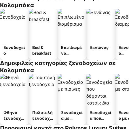
Καλαμπάκα
Ξενοδοχεί
Bed &
Επιπλωμέ
Ξενώνας
Ξενο
ο
breakfast
νο
ο
διαμέρισμ
διαμ
Δημοφιλείς κατηγορίες ξενοδοχείων σε
α
άτω
Καλαμπάκα
Φθηνά
Πολυτελή
Ξενοδοχεί
Ξενοδοχεί
Ξενο
ξενοδοχεί
ξενοδοχεί
α με
α που
α με
α
α
πισίνες
δέχονται
Προορισμοί κοντά στο Polyzos Luxury Suites