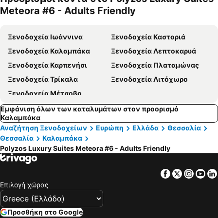
κατοικίδι
Meteora #6 - Adults Friendly
α
Ξενοδοχεία Ιωάννινα
Ξενοδοχεία Καστοριά
Ξενοδοχεία Καλαμπάκα
Ξενοδοχεία Λεπτοκαρυά
Ξενοδοχεία Καρπενήσι
Ξενοδοχεία Πλαταμώνας
Ξενοδοχεία Τρίκαλα
Ξενοδοχεία Λιτόχωρο
Ξενοδοχεία Μέτσοβο
Εμφάνιση όλων των καταλυμάτων στον προορισμό
Καλαμπάκα
Αναζήτηση Ξενοδοχείων
Ευρώπη
Ελλάδα
Θεσσαλία
Θεσσαλία
Καλαμπάκα
Polyzos Luxury Suites Meteora #6 - Adults Friendly
Facebook
Twitter
Insta
Yo
Επιλογή χώρας
Προσθήκη στο Google