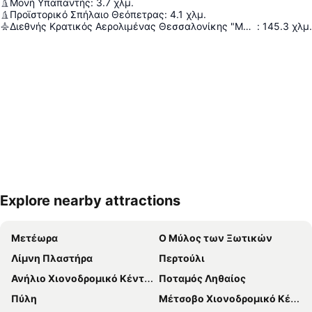
Μονή Υπαπαντής
:
3.7
χλμ.
Προϊστορικό Σπήλαιο Θεόπετρας
:
4.1
χλμ.
Διεθνής Κρατικός Αερολιμένας Θεσσαλονίκης "Μακεδονία"
:
145.3
χλμ.
Explore nearby attractions
Ανάπτυξη χάρτη
Μετέωρα
Ο Μύλος των Ξωτικών
Λίμνη Πλαστήρα
Περτούλι
Ανήλιο Χιονοδρομικό Κέντρο
Ποταμός Ληθαίος
Πύλη
Μέτσοβο Χιονοδρομικό Κέντρο