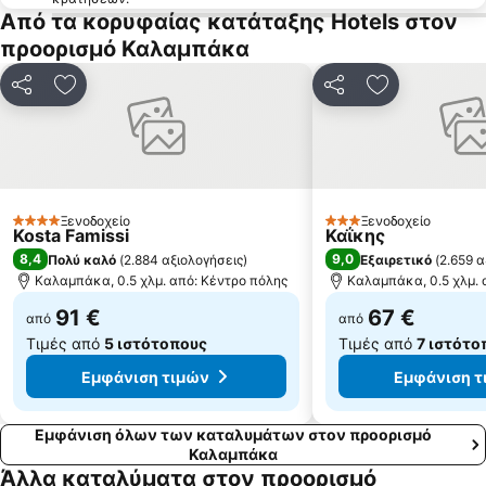
Από τα κορυφαίας κατάταξης Hotels στον
προορισμό Καλαμπάκα
Κοινοποίηση
Προσθήκη στα αγαπημένα
Κοινοποίηση
Προσθήκη στ
Ξενοδοχείο
Ξενοδοχείο
4 Αστέρια
3 Αστέρια
Kosta Famissi
Καΐκης
8,4
9,0
Πολύ καλό
(
2.884 αξιολογήσεις
)
Εξαιρετικό
(
2.659 α
Καλαμπάκα, 0.5 χλμ. από: Κέντρο πόλης
Καλαμπάκα, 0.5 χλμ. 
91 €
67 €
από
από
Τιμές από
5 ιστότοπους
Τιμές από
7 ιστότο
Εμφάνιση τιμών
Εμφάνιση τ
Εμφάνιση όλων των καταλυμάτων στον προορισμό
Καλαμπάκα
Άλλα καταλύματα στον προορισμό