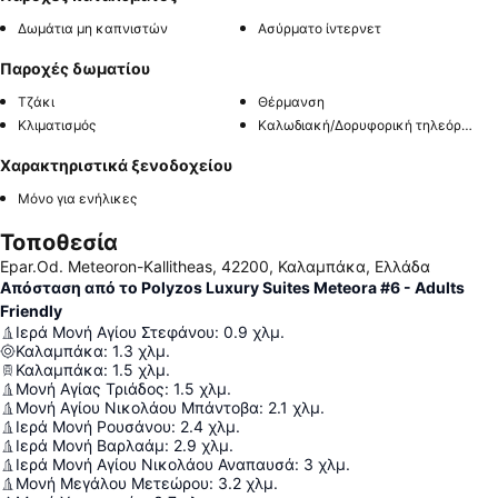
Δωμάτια μη καπνιστών
Ασύρματο ίντερνετ
Παροχές δωματίου
Τζάκι
Θέρμανση
Κλιματισμός
Καλωδιακή/Δορυφορική τηλεόραση
Χαρακτηριστικά ξενοδοχείου
Μόνο για ενήλικες
Τοποθεσία
Epar.Od. Meteoron-Kallitheas, 42200, Καλαμπάκα, Ελλάδα
Απόσταση από το Polyzos Luxury Suites Meteora #6 - Adults
Friendly
Ιερά Μονή Αγίου Στεφάνου
:
0.9
χλμ.
Καλαμπάκα
:
1.3
χλμ.
Καλαμπάκα
:
1.5
χλμ.
Μονή Αγίας Τριάδος
:
1.5
χλμ.
Μονή Αγίου Νικολάου Μπάντοβα
:
2.1
χλμ.
Ιερά Μονή Ρουσάνου
:
2.4
χλμ.
Ιερά Μονή Βαρλαάμ
:
2.9
χλμ.
Ιερά Μονή Αγίου Νικολάου Αναπαυσά
:
3
χλμ.
Μονή Μεγάλου Μετεώρου
:
3.2
χλμ.