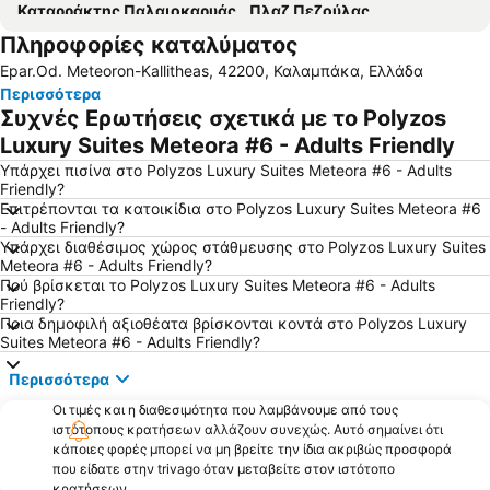
Καταρράκτης Παλαιοκαρυάς
Πλαζ Πεζούλας
Πληροφορίες καταλύματος
Deals
Περτούλι Χιονοδρομικό Κέντρο
Epar.Od. Meteoron-Kallitheas, 42200, Καλαμπάκα, Ελλάδα
Τρικαλινή Τουριστική Αγορά
Κατώγι Αβέρωφ
Περισσότερα
Μεζεδοκαμώματα
Παραδοσιακός Οικισμός Καλαρρυτών
Συχνές Ερωτήσεις σχετικά με το Polyzos
Κατώγι
Μύλος Ματσόπουλου
Luxury Suites Meteora #6 - Adults Friendly
Χίλια δένδρα ή Παπαράντζα
Γέφυρα Αγίου Βησσαρίωνα
Υπάρχει πισίνα στο Polyzos Luxury Suites Meteora #6 - Adults
Friendly?
Παραδοσιακός Οικισμός Συρράκο
Χρυσοπέλεια
Επιτρέπονται τα κατοικίδια στο Polyzos Luxury Suites Meteora #6
- Adults Friendly?
Wine Festival in Kastraki
Σπήλαιο Θεόπετρας
Υπάρχει διαθέσιμος χώρος στάθμευσης στο Polyzos Luxury Suites
Κόζιακας
Ιερά Μονή Αγίου Στεφάνου
Meteora #6 - Adults Friendly?
Πού βρίσκεται το Polyzos Luxury Suites Meteora #6 - Adults
Meteora Art
Κουρσούμ Τζαμί
Friendly?
Ποια δημοφιλή αξιοθέατα βρίσκονται κοντά στο Polyzos Luxury
Καταρράκτες Σούδα
Suites Meteora #6 - Adults Friendly?
Περισσότερα
Οι τιμές και η διαθεσιμότητα που λαμβάνουμε από τους
ιστότοπους κρατήσεων αλλάζουν συνεχώς. Αυτό σημαίνει ότι
κάποιες φορές μπορεί να μη βρείτε την ίδια ακριβώς προσφορά
που είδατε στην trivago όταν μεταβείτε στον ιστότοπο
κρατήσεων.