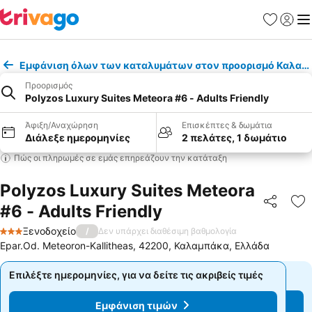
Αγαπημέν
Σύνδε
Με
Εμφάνιση όλων των καταλυμάτων στον προορισμό Καλαμ
Προορισμός
Polyzos Luxury Suites Meteora #6 - Adults Friendly
Άφιξη/Αναχώρηση
Επισκέπτες & δωμάτια
Διάλεξε ημερομηνίες
2 πελάτες, 1 δωμάτιο
Πώς οι πληρωμές σε εμάς επηρεάζουν την κατάταξη
Polyzos Luxury Suites Meteora
#6 - Adults Friendly
Κοινοποί
Πρ
Ξενοδοχείο
/
Δεν υπάρχει διαθέσιμη βαθμολογία
3 Αστέρια
Epar.Od. Meteoron-Kallitheas, 42200, Καλαμπάκα, Ελλάδα
Επιλέξτε ημερομηνίες, για να δείτε τις ακριβείς τιμές
Επιλέξτε ημερομηνίες, για να δείτε τις ακριβείς τιμές
Εμφάνιση τιμών
Εμφάνιση τιμών