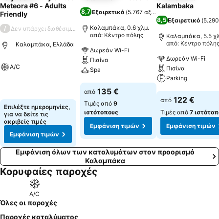
Meteora #6 - Adults
Kalambaka
8,7
Εξαιρετικό
(
5.767 αξιολογήσεις
)
Friendly
8,5
Εξαιρετικό
(
5.290
Καλαμπάκα, 0.6 χλμ.
/
Δεν υπάρχει διαθέσιμη βαθμολογία
από: Κέντρο πόλης
Καλαμπάκα, 5.5 χλ
από: Κέντρο πόλη
Καλαμπάκα, Ελλάδα
Δωρεάν Wi-Fi
Δωρεάν Wi-Fi
Πισίνα
A/C
Πισίνα
Spa
Parking
Εμφάνιση τιμών
Εμφάνιση τιμών
135 €
από
Εμφάνιση τιμών
122 €
από
Τιμές από
9
Επιλέξτε ημερομηνίες,
ιστότοπους
Τιμές από
7 ιστότοπ
για να δείτε τις
ακριβείς τιμές
Εμφάνιση τιμών
Εμφάνιση τιμών
Εμφάνιση τιμών
Εμφάνιση όλων των καταλυμάτων στον προορισμό
Καλαμπάκα
Κορυφαίες παροχές
A/C
Όλες οι παροχές
Παροχές καταλύματος