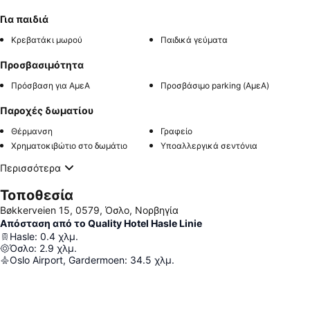
Για παιδιά
Κρεβατάκι μωρού
Παιδικά γεύματα
Προσβασιμότητα
Πρόσβαση για ΑμεΑ
Προσβάσιμο parking (ΑμεΑ)
Παροχές δωματίου
Θέρμανση
Γραφείο
Χρηματοκιβώτιο στο δωμάτιο
Υποαλλεργικά σεντόνια
Περισσότερα
Τοποθεσία
Bøkkerveien 15, 0579, Όσλο, Νορβηγία
Απόσταση από το Quality Hotel Hasle Linie
Hasle
:
0.4
χλμ.
Όσλο
:
2.9
χλμ.
Oslo Airport, Gardermoen
:
34.5
χλμ.