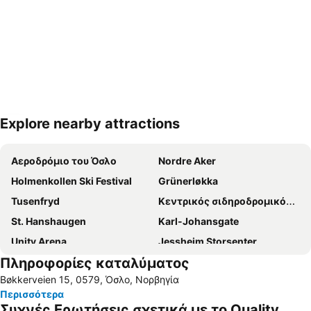
Explore nearby attractions
Ανάπτυξη χάρτη
Αεροδρόμιο του Όσλο
Nordre Aker
Holmenkollen Ski Festival
Grünerløkka
Tusenfryd
Κεντρικός σιδηροδρομικός σταθμός του Όσλο
St. Hanshaugen
Karl-Johansgate
Unity Arena
Jessheim Storsenter
Πληροφορίες καταλύματος
Bøkkerveien 15, 0579, Όσλο, Νορβηγία
Περισσότερα
Συχνές Ερωτήσεις σχετικά με το Quality