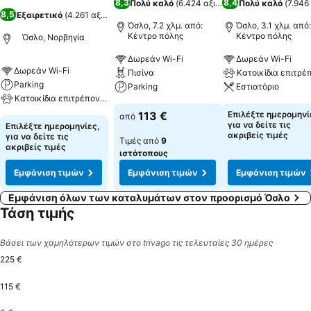
8,3
8,4
Πολύ καλό
(
6.424 αξιολογήσεις
Πολύ καλό
)
(
7.946
8,5
Εξαιρετικό
(
4.261 αξιολογήσεις
)
Όσλο, 7.2 χλμ. από:
Όσλο, 3.1 χλμ. από:
Κέντρο πόλης
Κέντρο πόλης
Όσλο, Νορβηγία
Δωρεάν Wi-Fi
Δωρεάν Wi-Fi
Δωρεάν Wi-Fi
Πισίνα
Κατοικίδια επιτρέ
Parking
Parking
Εστιατόριο
Κατοικίδια επιτρέπονται
113 €
Επιλέξτε ημερομηνί
από
για να δείτε τις
Επιλέξτε ημερομηνίες,
ακριβείς τιμές
για να δείτε τις
Τιμές από
9
ακριβείς τιμές
ιστότοπους
Εμφάνιση τιμών
Εμφάνιση τιμών
Εμφάνιση τιμών
Εμφάνιση όλων των καταλυμάτων στον προορισμό Όσλο
Τάση τιμής
Βάσει των χαμηλότερων τιμών στο trivago τις τελευταίες 30 ημέρες
225 €
115 €
Tuesday, August 25
225 €
Tuesday, August 11
194 €
Thursday, August 13
191 €
Thursday, Augu
188 €
Sunday, August 16
127 €