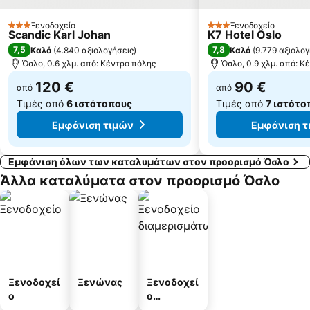
Ξενοδοχείο
Ξενοδοχείο
3 Αστέρια
3 Αστέρια
Scandic Karl Johan
K7 Hotel Oslo
7,5
7,8
Καλό
(
4.840 αξιολογήσεις
)
Καλό
(
9.779 αξιολογ
Όσλο, 0.6 χλμ. από: Κέντρο πόλης
Όσλο, 0.9 χλμ. από: Κ
120 €
90 €
από
από
Τιμές από
6 ιστότοπους
Τιμές από
7 ιστότο
Εμφάνιση τιμών
Εμφάνιση τ
Εμφάνιση όλων των καταλυμάτων στον προορισμό Όσλο
Άλλα καταλύματα στον προορισμό Όσλο
Ξενοδοχεί
Ξενώνας
Ξενοδοχεί
ο
ο
διαμερισμ