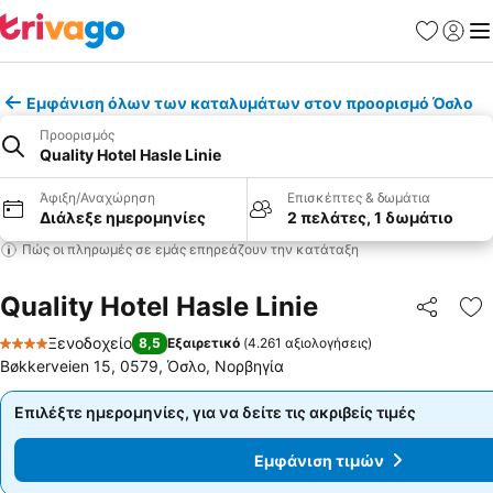
Αγαπημέν
Σύνδε
Με
Εμφάνιση όλων των καταλυμάτων στον προορισμό Όσλο
Προορισμός
Quality Hotel Hasle Linie
Άφιξη/Αναχώρηση
Επισκέπτες & δωμάτια
Διάλεξε ημερομηνίες
2 πελάτες, 1 δωμάτιο
Πώς οι πληρωμές σε εμάς επηρεάζουν την κατάταξη
Quality Hotel Hasle Linie
Κοινοποί
Πρ
Ξενοδοχείο
8,5
Εξαιρετικό
(
4.261 αξιολογήσεις
)
4 Αστέρια
Bøkkerveien 15, 0579, Όσλο, Νορβηγία
Επιλέξτε ημερομηνίες, για να δείτε τις ακριβείς τιμές
Επιλέξτε ημερομηνίες, για να δείτε τις ακριβείς τιμές
Εμφάνιση τιμών
Εμφάνιση τιμών