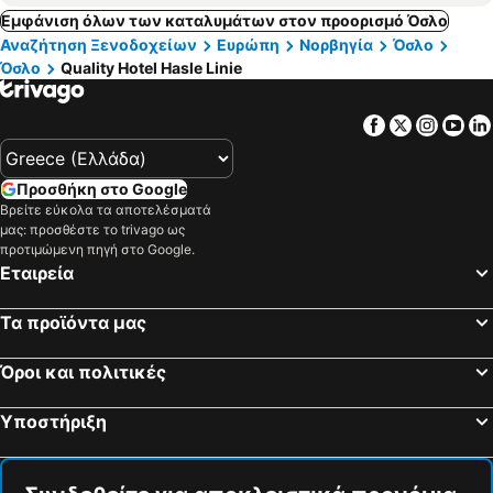
Εμφάνιση όλων των καταλυμάτων στον προορισμό Όσλο
Αναζήτηση Ξενοδοχείων
Ευρώπη
Νορβηγία
Όσλο
Όσλο
Quality Hotel Hasle Linie
Facebook
Twitter
Insta
Yo
Προσθήκη στο Google
Βρείτε εύκολα τα αποτελέσματά
μας: προσθέστε το trivago ως
προτιμώμενη πηγή στο Google.
Εταιρεία
Τα προϊόντα μας
Όροι και πολιτικές
Υποστήριξη