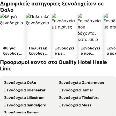
Δημοφιλείς κατηγορίες ξενοδοχείων σε
άτων
Όσλο
Φθηνά
Πολυτελή
Ξενοδοχεί
Ξενοδοχεί
Ξενο
ξενοδοχεί
ξενοδοχεί
α με
α που
α με
α
α
πισίνες
δέχονται
Προορισμοί κοντά στο Quality Hotel Hasle
κατοικίδι
Linie
α
Ξενοδοχεία Όσλο
Ξενοδοχεία Gardermoen
Ξενοδοχεία Ullensaker
Ξενοδοχεία Hamar
Ξενοδοχεία Lillestrøm
Ξενοδοχεία Töcksfors
Ξενοδοχεία Sandefjord
Ξενοδοχεία Moss
Ξενοδοχεία Bærum