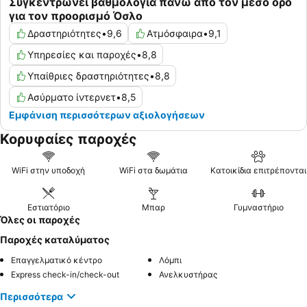
Συγκεντρώνει βαθμολογία πάνω από τον μέσο όρο
για τον προορισμό Όσλο
Δραστηριότητες
•
9,6
Ατμόσφαιρα
•
9,1
Υπηρεσίες και παροχές
•
8,8
Υπαίθριες δραστηριότητες
•
8,8
Ασύρματο ίντερνετ
•
8,5
Εμφάνιση περισσότερων αξιολογήσεων
Κορυφαίες παροχές
WiFi στην υποδοχή
WiFi στα δωμάτια
Κατοικίδια επιτρέπονται
Εστιατόριο
Μπαρ
Γυμναστήριο
Όλες οι παροχές
Παροχές καταλύματος
Επαγγελματικό κέντρο
Λόμπι
Express check-in/check-out
Ανελκυστήρας
Περισσότερα