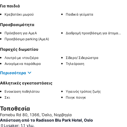
Για παιδιά
Κρεβατάκι μωρού
Παιδικά γεύματα
Προσβασιμότητα
Πρόσβαση για ΑμεΑ
Διαδρομή προσβάσιμη για άτομα με αναπηρία
Προσβάσιμο parking (ΑμεΑ)
Παροχές δωματίου
Λουτρό με ντουζιέρα
Σίδερο/ Σιδερώστρα
Ανοιγόμενα παράθυρα
Τηλεόραση
Περισσότερα
Αθλητικές εγκαταστάσεις
Ενοικίαση ποδηλάτου
Υγιεινός τρόπος ζωής
Σκι
Πινγκ πονγκ
Τοποθεσία
Fornebu Rd 80, 1366, Όσλο, Νορβηγία
Απόσταση από το Radisson Blu Park Hotel, Oslo
Lysaker
:
1.1
χλμ.