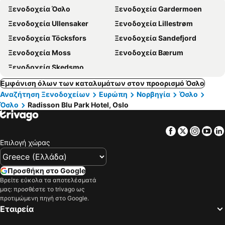
Ξενοδοχεία Όσλο
Ξενοδοχεία Gardermoen
Ξενοδοχεία Ullensaker
Ξενοδοχεία Lillestrøm
Ξενοδοχεία Töcksfors
Ξενοδοχεία Sandefjord
Ξενοδοχεία Moss
Ξενοδοχεία Bærum
Ξενοδοχεία Skedsmo
Εμφάνιση όλων των καταλυμάτων στον προορισμό Όσλο
Αναζήτηση Ξενοδοχείων
Ευρώπη
Νορβηγία
Όσλο
Όσλο
Radisson Blu Park Hotel, Oslo
Facebook
Twitter
Insta
Yo
Επιλογή χώρας
Προσθήκη στο Google
Βρείτε εύκολα τα αποτελέσματά
μας: προσθέστε το trivago ως
προτιμώμενη πηγή στο Google.
Εταιρεία