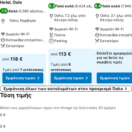
Hotel, Oslo
8,3
8,4
Πολύ καλό
(
6.424 αξιολογήσεις
Πολύ καλό
)
(
7.946
7,9
Καλό
(
5.560 αξιολογήσεις
)
Όσλο, 7.2 χλμ. από:
Όσλο, 3.1 χλμ. από:
Κέντρο πόλης
Κέντρο πόλης
Όσλο, Νορβηγία
Δωρεάν Wi-Fi
Δωρεάν Wi-Fi
Δωρεάν Wi-Fi
Πισίνα
Κατοικίδια επιτρέπονται
Parking
Εστιατόριο
Εστιατόριο
Εμφάνιση τιμών
Εμφάνιση τιμών
113 €
Επιλέξτε ημερομηνί
από
Εμφάνιση τιμών
για να δείτε τις
118 €
από
ακριβείς τιμές
Τιμές από
9
Τιμές από
7 ιστότοπους
ιστότοπους
Εμφάνιση τιμών
Εμφάνιση τιμών
Εμφάνιση τιμών
Εμφάνιση όλων των καταλυμάτων στον προορισμό Όσλο
Τάση τιμής
Βάσει των χαμηλότερων τιμών στο trivago τις τελευταίες 30 ημέρες
0 €
0 €