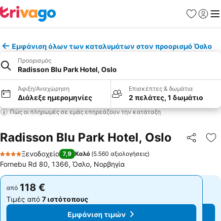
Αγαπημέν
Σύνδε
Με
Εμφάνιση όλων των καταλυμάτων στον προορισμό Όσλο
Προορισμός
Radisson Blu Park Hotel, Oslo
Άφιξη/Αναχώρηση
Επισκέπτες & δωμάτια
Διάλεξε ημερομηνίες
2 πελάτες, 1 δωμάτιο
Πώς οι πληρωμές σε εμάς επηρεάζουν την κατάταξη
Radisson Blu Park Hotel, Oslo
Κοινοποί
Πρ
Ξενοδοχείο
7,9
Καλό
(
5.560 αξιολογήσεις
)
4 Αστέρια
Fornebu Rd 80, 1366, Όσλο, Νορβηγία
118 €
118 €
από
από
Τιμές από
7 ιστότοπους
Τιμές από
7 ιστότοπους
Εμφάνιση τιμών
Εμφάνιση τιμών