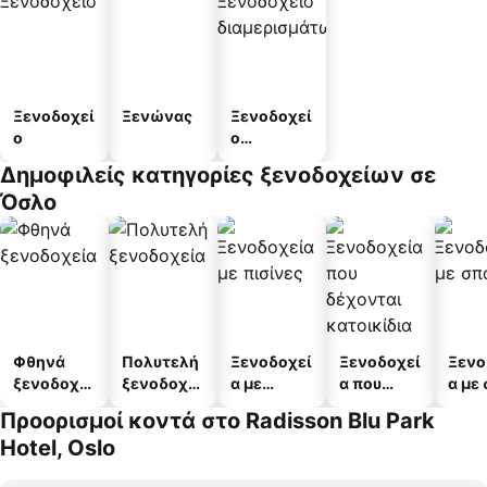
Ξενοδοχεί
Ξενώνας
Ξενοδοχεί
ο
ο
διαμερισμ
Δημοφιλείς κατηγορίες ξενοδοχείων σε
άτων
Όσλο
Φθηνά
Πολυτελή
Ξενοδοχεί
Ξενοδοχεί
Ξενο
ξενοδοχεί
ξενοδοχεί
α με
α που
α με
α
α
πισίνες
δέχονται
Προορισμοί κοντά στο Radisson Blu Park
κατοικίδι
Hotel, Oslo
α