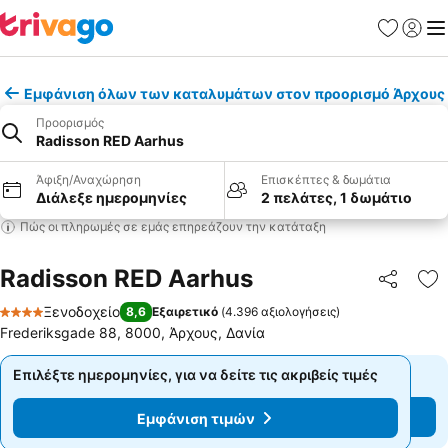
Αγαπημέν
Σύνδε
Με
Εμφάνιση όλων των καταλυμάτων στον προορισμό Άρχους
Προορισμός
Radisson RED Aarhus
Άφιξη/Αναχώρηση
Επισκέπτες & δωμάτια
Διάλεξε ημερομηνίες
2 πελάτες, 1 δωμάτιο
Πώς οι πληρωμές σε εμάς επηρεάζουν την κατάταξη
Radisson RED Aarhus
Κοινοποί
Πρ
Ξενοδοχείο
8,6
Εξαιρετικό
(
4.396 αξιολογήσεις
)
4 Αστέρια
Frederiksgade 88, 8000, Άρχους, Δανία
Επιλέξτε ημερομηνίες, για να δείτε τις ακριβείς τιμές
Επιλέξτε ημερομηνίες, για να δείτε τις ακριβείς τιμές
Εμφάνιση τιμών
Εμφάνιση τιμών