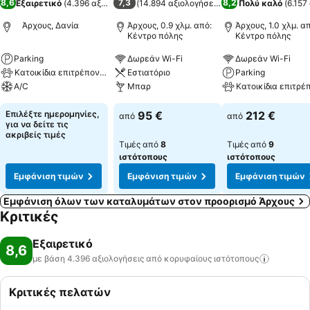
8,6
7,3
8,2
Εξαιρετικό
(
4.396 αξιολογήσεις
(
14.894 αξιολογήσεις
)
)
Πολύ καλό
(
6.157
Άρχους, Δανία
Άρχους, 0.9 χλμ. από:
Άρχους, 1.0 χλμ. α
Κέντρο πόλης
Κέντρο πόλης
Parking
Δωρεάν Wi-Fi
Δωρεάν Wi-Fi
Κατοικίδια επιτρέπονται
Εστιατόριο
Parking
A/C
Μπαρ
Κατοικίδια επιτρέ
Επιλέξτε ημερομηνίες,
95 €
212 €
από
από
για να δείτε τις
ακριβείς τιμές
Τιμές από
8
Τιμές από
9
ιστότοπους
ιστότοπους
Εμφάνιση τιμών
Εμφάνιση τιμών
Εμφάνιση τιμών
Εμφάνιση όλων των καταλυμάτων στον προορισμό Άρχους
Κριτικές
Εξαιρετικό
8,6
με βάση 4.396 αξιολογήσεις από κορυφαίους
ιστότοπους
Κριτικές πελατών