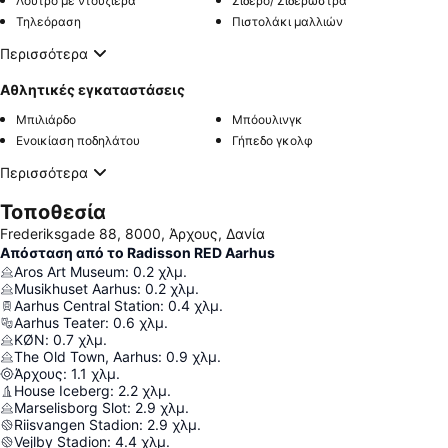
Λουτρό με ντουζιέρα
Σίδερο/ Σιδερώστρα
Τηλεόραση
Πιστολάκι μαλλιών
Περισσότερα
Αθλητικές εγκαταστάσεις
Μπιλιάρδο
Μπόουλινγκ
Ενοικίαση ποδηλάτου
Γήπεδο γκολφ
Περισσότερα
Τοποθεσία
Frederiksgade 88, 8000, Άρχους, Δανία
Απόσταση από το Radisson RED Aarhus
Aros Art Museum
:
0.2
χλμ.
Musikhuset Aarhus
:
0.2
χλμ.
Aarhus Central Station
:
0.4
χλμ.
Aarhus Teater
:
0.6
χλμ.
KØN
:
0.7
χλμ.
The Old Town, Aarhus
:
0.9
χλμ.
Άρχους
:
1.1
χλμ.
House Iceberg
:
2.2
χλμ.
Marselisborg Slot
:
2.9
χλμ.
Riisvangen Stadion
:
2.9
χλμ.
Vejlby Stadion
:
4.4
χλμ.