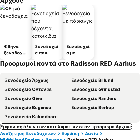
Άρχους
Φθηνά
Ξενοδοχεί
Ξενοδοχεί
ξενοδοχεί
α που
α με
α
δέχονται
πάρκινγκ
Προορισμοί κοντά στο Radisson RED Aarhus
κατοικίδι
α
Ξενοδοχεία Άρχους
Ξενοδοχεία Billund
Ξενοδοχεία Οντένσε
Ξενοδοχεία Grindsted
Ξενοδοχεία Give
Ξενοδοχεία Randers
Ξενοδοχεία Bogense
Ξενοδοχεία Børkop
Ξενοδοχεία Kalundborg
Εμφάνιση όλων των καταλυμάτων στον προορισμό Άρχους
Αναζήτηση Ξενοδοχείων
Ευρώπη
Δανία
Midtjylland Region
Άρχους
Radisson RED Aarhus