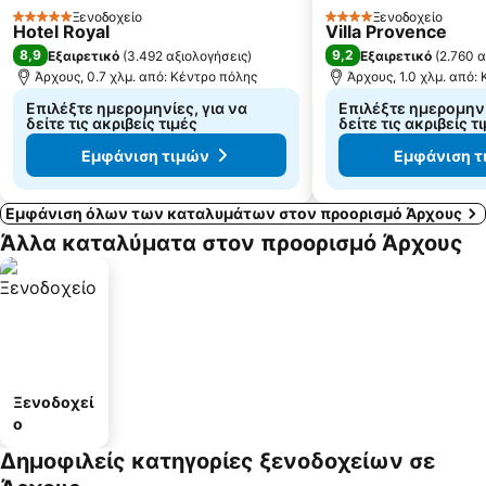
Ξενοδοχείο
Ξενοδοχείο
5 Αστέρια
4 Αστέρια
Hotel Royal
Villa Provence
8,9
9,2
Εξαιρετικό
(
3.492 αξιολογήσεις
)
Εξαιρετικό
(
2.760 α
Άρχους, 0.7 χλμ. από: Κέντρο πόλης
Άρχους, 1.0 χλμ. από:
Επιλέξτε ημερομηνίες, για να
Επιλέξτε ημερομηνί
δείτε τις ακριβείς τιμές
δείτε τις ακριβείς τ
Εμφάνιση τιμών
Εμφάνιση τ
Εμφάνιση όλων των καταλυμάτων στον προορισμό Άρχους
Άλλα καταλύματα στον προορισμό Άρχους
Ξενοδοχεί
ο
Δημοφιλείς κατηγορίες ξενοδοχείων σε