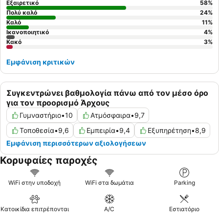
Εξαιρετικό
58
%
Πολύ καλό
24
%
Καλό
11
%
Ικανοποιητικό
4
%
Κακό
3
%
Εμφάνιση κριτικών
Συγκεντρώνει βαθμολογία πάνω από τον μέσο όρο
για τον προορισμό Άρχους
Γυμναστήριο
•
10
Ατμόσφαιρα
•
9,7
Τοποθεσία
•
9,6
Εμπειρία
•
9,4
Εξυπηρέτηση
•
8,9
Εμφάνιση περισσότερων αξιολογήσεων
Κορυφαίες παροχές
WiFi στην υποδοχή
WiFi στα δωμάτια
Parking
Κατοικίδια επιτρέπονται
A/C
Εστιατόριο