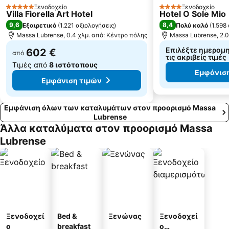
Ξενοδοχείο
Ξενοδοχείο
5 Αστέρια
4 Αστέρια
Villa Fiorella Art Hotel
Hotel O Sole Mio
9,6
8,4
Εξαιρετικό
(
1.221 αξιολογήσεις
)
Πολύ καλό
(
1.598
Massa Lubrense, 0.4 χλμ. από: Κέντρο πόλης
Massa Lubrense, 2.0
Επιλέξτε ημερομην
602 €
από
τις ακριβείς τιμές
Τιμές από
8 ιστότοπους
Εμφάνιση
Εμφάνιση τιμών
Εμφάνιση όλων των καταλυμάτων στον προορισμό Massa
Lubrense
Άλλα καταλύματα στον προορισμό Massa
Lubrense
Ξενοδοχεί
Bed &
Ξενώνας
Ξενοδοχεί
ο
breakfast
ο