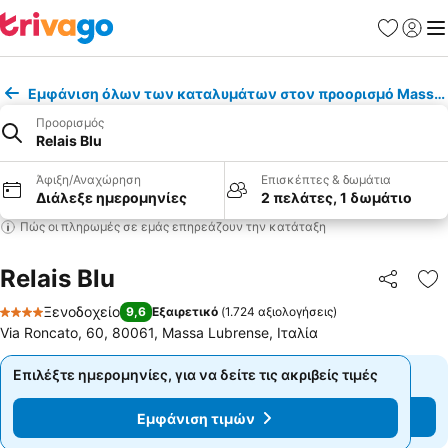
Αγαπημέν
Σύνδε
Με
Εμφάνιση όλων των καταλυμάτων στον προορισμό Massa 
Προορισμός
Relais Blu
Άφιξη/Αναχώρηση
Επισκέπτες & δωμάτια
Διάλεξε ημερομηνίες
2 πελάτες, 1 δωμάτιο
Πώς οι πληρωμές σε εμάς επηρεάζουν την κατάταξη
Relais Blu
Κοινοποί
Πρ
Ξενοδοχείο
9,6
Εξαιρετικό
(
1.724 αξιολογήσεις
)
4 Αστέρια
Via Roncato, 60, 80061, Massa Lubrense, Ιταλία
Επιλέξτε ημερομηνίες, για να δείτε τις ακριβείς τιμές
Επιλέξτε ημερομηνίες, για να δείτε τις ακριβείς τιμές
Εμφάνιση τιμών
Εμφάνιση τιμών