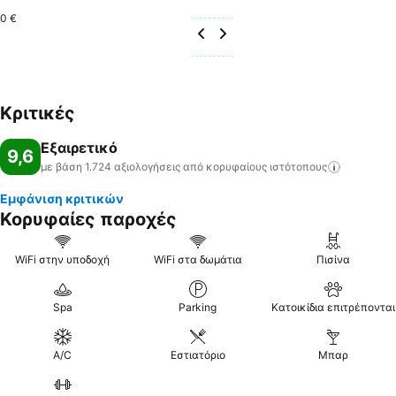
0 €
Κριτικές
Εξαιρετικό
9,6
με βάση 1.724 αξιολογήσεις από κορυφαίους
ιστότοπους
Εμφάνιση κριτικών
Κορυφαίες παροχές
WiFi στην υποδοχή
WiFi στα δωμάτια
Πισίνα
Spa
Parking
Κατοικίδια επιτρέπονται
A/C
Εστιατόριο
Μπαρ