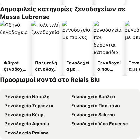
διαμερισμ
Δημοφιλείς κατηγορίες ξενοδοχείων σε
άτων
Massa Lubrense
Φθηνά
Πολυτελή
Ξενοδοχεί
Ξενοδοχεί
Ξενο
ξενοδοχεί
ξενοδοχεί
α με
α που
α με
α
α
πισίνες
δέχονται
Προορισμοί κοντά στο Relais Blu
κατοικίδι
α
Ξενοδοχεία Νάπολη
Ξενοδοχεία Αμάλφι
Ξενοδοχεία Σορρέντο
Ξενοδοχεία Ποσιτάνο
Ξενοδοχεία Κάπρι
Ξενοδοχεία Salerno
Ξενοδοχεία Agerola
Ξενοδοχεία Vico Equense
Ξενοδοχεία Praiano