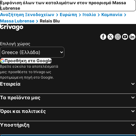
Εμφάνιση όλων των καταλυμάτων στον προορισμό Massa
Lubrense
Αναζήτηση Ξενοδοχείων
Ευρώπη
Ιταλία
Καμπανία
Massa Lubrense
Relais Blu
Facebook
Twitter
Insta
Yo
Επιλογή χώρας
Προσθήκη στο Google
Βρείτε εύκολα τα αποτελέσματά
μας: προσθέστε το trivago ως
προτιμώμενη πηγή στο Google.
Εταιρεία
Τα προϊόντα μας
Όροι και πολιτικές
Υποστήριξη