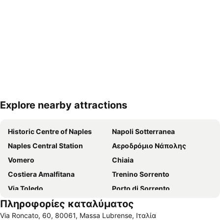
Explore nearby attractions
Ανάπτυξη χάρτη
Historic Centre of Naples
Napoli Sotterranea
Naples Central Station
Αεροδρόμιο Νάπολης
Vomero
Chiaia
Costiera Amalfitana
Trenino Sorrento
Via Toledo
Porto di Sorrento
Πληροφορίες καταλύματος
Porto di Amalfi
Piazza del Plebiscito
Via Roncato, 60, 80061, Massa Lubrense, Ιταλία
Via Chiaia
Λιμάνι της Νάπολη