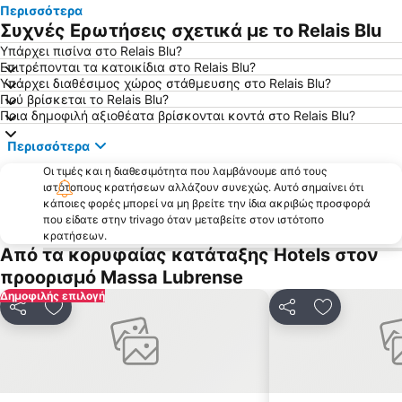
Περισσότερα
Spaccanapoli
Galleria Umberto I
Συχνές Ερωτήσεις σχετικά με το Relais Blu
Posillipo
Piazza Bellini
Υπάρχει πισίνα στο Relais Blu?
Επιτρέπονται τα κατοικίδια στο Relais Blu?
San Carlo Opera House
Εθνικό Αρχαιολογικό Μουσείο
Υπάρχει διαθέσιμος χώρος στάθμευσης στο Relais Blu?
San Paolo Stadium
Piazza Tasso
Πού βρίσκεται το Relais Blu?
Ποια δημοφιλή αξιοθέατα βρίσκονται κοντά στο Relais Blu?
Οι Ανασκαφές της Πομπηίας
Quartieri Spagnoli
Περισσότερα
Fuorigrotta
Zona Industriale
Οι τιμές και η διαθεσιμότητα που λαμβάνουμε από τους
Arenella
Lago Patria
ιστότοπους κρατήσεων αλλάζουν συνεχώς. Αυτό σημαίνει ότι
Avvocata
Porto di Salerno
κάποιες φορές μπορεί να μη βρείτε την ίδια ακριβώς προσφορά
που είδατε στην trivago όταν μεταβείτε στον ιστότοπο
Mostra d'Oltremare
Piazza Carità
κρατήσεων.
Από τα κορυφαίας κατάταξης Hotels στον
Forcella
Via Tribunali
προορισμό Massa Lubrense
Pendino
Parco di Capodimonte
Δημοφιλής επιλογή
Piscinola
Centro storico
Κοινοποίηση
Προσθήκη στα αγαπημένα
Κοινοποίηση
Προσθήκη 
Duomo di Amalfi
Castel dell'Ovo
Castel Nuovo
Chiaiano
Piazza Dante
Salerno Harbour