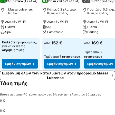
9,6
8,1
7,0
Εξαιρετικό
(
1.724 αξιολογήσεις
Πολύ καλό
)
(
2.417 αξιολογήσεις
(
1.827 αξιολογήσ
)
Massa Lubrense,
Κάπρι, 0.2 χλμ. από:
Ποσιτάνο, 0.3 χλμ.
Ιταλία
Κέντρο πόλης
Κέντρο πόλης
Δωρεάν Wi-Fi
Δωρεάν Wi-Fi
Δωρεάν Wi-Fi
Πισίνα
A/C
Πισίνα
Spa
Εστιατόριο
Parking
Επιλέξτε ημερομηνίες,
152 €
169 €
από
από
για να δείτε τις
ακριβείς τιμές
Τιμές από
8
Τιμές από
7 ιστότοπους
ιστότοπους
Εμφάνιση τιμών
Εμφάνιση τιμών
Εμφάνιση τιμών
Εμφάνιση όλων των καταλυμάτων στον προορισμό Massa
Lubrense
Τάση τιμής
Βάσει των χαμηλότερων τιμών στο trivago τις τελευταίες 30 ημέρες
0 €
0 €