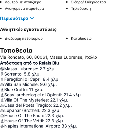
Λουτρό με ντουζιέρα
Σίδερο/ Σιδερώστρα
Ανοιγόμενα παράθυρα
Τηλεόραση
Περισσότερα
Αθλητικές εγκαταστάσεις
Διαδρομή πεζοπορίας
Καταδύσεις
Τοποθεσία
Via Roncato, 60, 80061, Massa Lubrense, Ιταλία
Απόσταση από το Relais Blu
Massa Lubrense
:
2.7
χλμ.
Sorrento
:
5.8
χλμ.
Faraglioni di Capri
:
8.4
χλμ.
Villa San Michele
:
9.6
χλμ.
Blue Grotto
:
11
χλμ.
Scavi archeologici di Oplonti
:
21.4
χλμ.
Villa Of The Mysteries
:
22.1
χλμ.
Casa del Poeta Tragico
:
22.2
χλμ.
Lupanar (Brothel)
:
22.3
χλμ.
House Of The Faun
:
22.3
χλμ.
House Of The Vettii
:
22.3
χλμ.
Naples International Airport
:
33
χλμ.