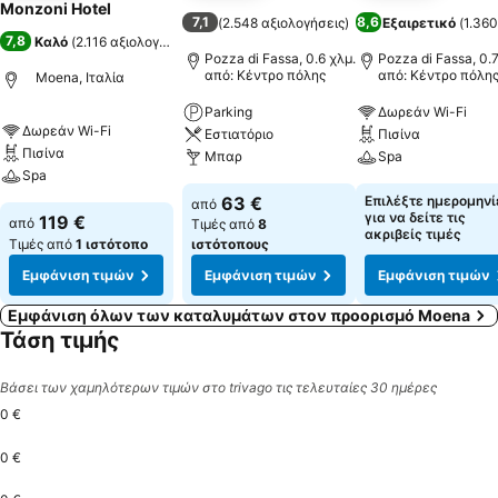
Monzoni Hotel
7,1
8,6
(
2.548 αξιολογήσεις
)
Εξαιρετικό
(
1.360
7,8
Καλό
(
2.116 αξιολογήσεις
)
Pozza di Fassa, 0.6 χλμ.
Pozza di Fassa, 0.7
από: Κέντρο πόλης
από: Κέντρο πόλη
Moena, Ιταλία
Parking
Δωρεάν Wi-Fi
Δωρεάν Wi-Fi
Εστιατόριο
Πισίνα
Πισίνα
Μπαρ
Spa
Spa
63 €
Επιλέξτε ημερομηνί
από
για να δείτε τις
119 €
από
Τιμές από
8
ακριβείς τιμές
Τιμές από
1 ιστότοπο
ιστότοπους
Εμφάνιση τιμών
Εμφάνιση τιμών
Εμφάνιση τιμών
Εμφάνιση όλων των καταλυμάτων στον προορισμό Moena
Τάση τιμής
Βάσει των χαμηλότερων τιμών στο trivago τις τελευταίες 30 ημέρες
0 €
0 €