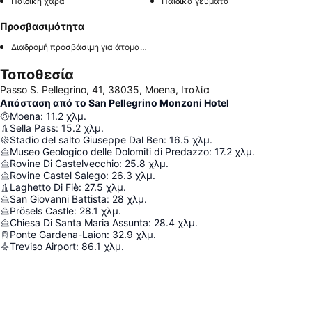
Παιδική χαρά
Παιδικά γεύματα
Προσβασιμότητα
Διαδρομή προσβάσιμη για άτομα με αναπηρία
Τοποθεσία
Passo S. Pellegrino, 41, 38035, Moena, Ιταλία
Απόσταση από το San Pellegrino Monzoni Hotel
Moena
:
11.2
χλμ.
Sella Pass
:
15.2
χλμ.
Stadio del salto Giuseppe Dal Ben
:
16.5
χλμ.
Museo Geologico delle Dolomiti di Predazzo
:
17.2
χλμ.
Rovine Di Castelvecchio
:
25.8
χλμ.
Rovine Castel Salego
:
26.3
χλμ.
Laghetto Di Fiè
:
27.5
χλμ.
San Giovanni Battista
:
28
χλμ.
Prösels Castle
:
28.1
χλμ.
Chiesa Di Santa Maria Assunta
:
28.4
χλμ.
Ponte Gardena-Laion
:
32.9
χλμ.
Treviso Airport
:
86.1
χλμ.