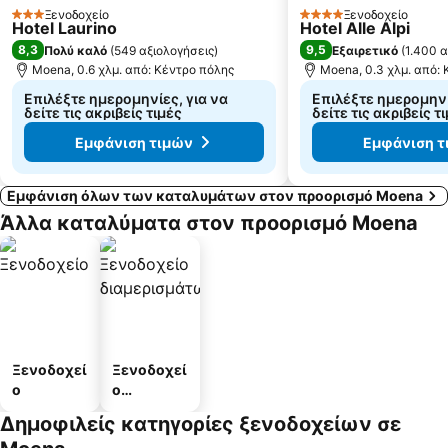
Ξενοδοχείο
Ξενοδοχείο
3 Αστέρια
4 Αστέρια
Hotel Laurino
Hotel Alle Alpi
8,3
9,5
Πολύ καλό
(
549 αξιολογήσεις
)
Εξαιρετικό
(
1.400 α
Moena, 0.6 χλμ. από: Κέντρο πόλης
Moena, 0.3 χλμ. από:
Επιλέξτε ημερομηνίες, για να
Επιλέξτε ημερομηνί
δείτε τις ακριβείς τιμές
δείτε τις ακριβείς τ
Εμφάνιση τιμών
Εμφάνιση τ
Εμφάνιση όλων των καταλυμάτων στον προορισμό Moena
Άλλα καταλύματα στον προορισμό Moena
Ξενοδοχεί
Ξενοδοχεί
ο
ο
διαμερισμ
Δημοφιλείς κατηγορίες ξενοδοχείων σε
άτων