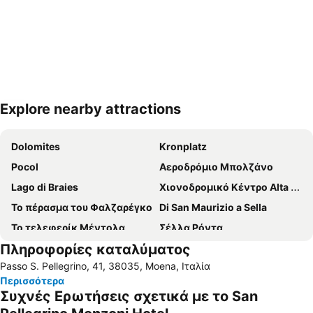
Explore nearby attractions
Ανάπτυξη χάρτη
Dolomites
Kronplatz
Pocol
Αεροδρόμιο Μπολζάνο
Lago di Braies
Χιονοδρομικό Κέντρο Alta Badia
Το πέρασμα του Φαλζαρέγκο
Di San Maurizio a Sella
Το τελεφερίκ Μέντολα
Σέλλα Ρόντα
Πληροφορίες καταλύματος
Bressanone a prima vista
Λίμνη Kaltern
Passo S. Pellegrino, 41, 38035, Moena, Ιταλία
Lago di Dobbiaco
Περισσότερα
Συχνές Ερωτήσεις σχετικά με το San