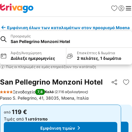
Αγαπημέν
Σύνδε
Με
Εμφάνιση όλων των καταλυμάτων στον προορισμό Moena
Προορισμός
San Pellegrino Monzoni Hotel
Άφιξη/Αναχώρηση
Επισκέπτες & δωμάτια
Διάλεξε ημερομηνίες
2 πελάτες, 1 δωμάτιο
Πώς οι πληρωμές σε εμάς επηρεάζουν την κατάταξη
San Pellegrino Monzoni Hotel
Κοινοποί
Πρ
Ξενοδοχείο
7,8
Καλό
(
2.116 αξιολογήσεις
)
4 Αστέρια
Passo S. Pellegrino, 41, 38035, Moena, Ιταλία
119 €
119 €
από
από
Τιμές από
1 ιστότοπο
Τιμές από
1 ιστότοπο
Εμφάνιση τιμών
Εμφάνιση τιμών