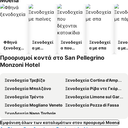
Moena
Φθηνά
Ξενοδοχεί
Ξενοδοχεί
Ξενοδοχεί
Ξενο
ξενοδοχεί
α με
α που
α με σπα
α με
α
πισίνες
δέχονται
πάρκ
Προορισμοί κοντά στο San Pellegrino
κατοικίδι
Monzoni Hotel
α
Ξενοδοχεία Τρεβίζο
Ξενοδοχεία Cortina d'Ampezzo
Ξενοδοχεία Μπολζάνο
Ξενοδοχεία Ρίβα ντε Γκάρντα
Ξενοδοχεία Τρέντο
Ξενοδοχεία Limone sul Garda
Ξενοδοχεία Mogliano Veneto
Ξενοδοχεία Pozza di Fassa
Ξενοδοχεία Nago Torbole
Εμφάνιση όλων των καταλυμάτων στον προορισμό Moena