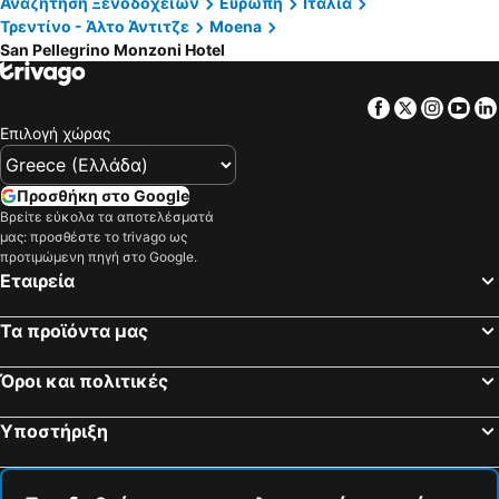
Αναζήτηση Ξενοδοχείων
Ευρώπη
Ιταλία
Τρεντίνο - Άλτο Άντιτζε
Moena
San Pellegrino Monzoni Hotel
Facebook
Twitter
Insta
Yo
Επιλογή χώρας
Προσθήκη στο Google
Βρείτε εύκολα τα αποτελέσματά
μας: προσθέστε το trivago ως
προτιμώμενη πηγή στο Google.
Εταιρεία
Τα προϊόντα μας
Όροι και πολιτικές
Υποστήριξη