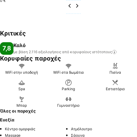
0 €
Κριτικές
Καλό
7,8
με βάση 2.116 αξιολογήσεις από κορυφαίους
ιστότοπους
Κορυφαίες παροχές
WiFi στην υποδοχή
WiFi στα δωμάτια
Πισίνα
Spa
Parking
Εστιατόριο
Μπαρ
Γυμναστήριο
Όλες οι παροχές
Ευεξία
Κέντρο ομορφιάς
Ατμόλουτρο
Massage
Σάουνα