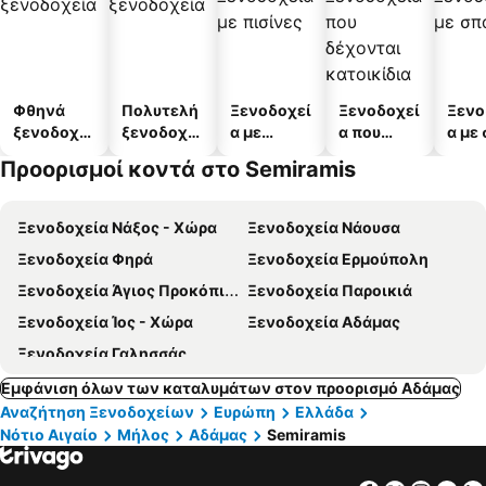
Φθηνά
Πολυτελή
Ξενοδοχεί
Ξενοδοχεί
Ξενο
ξενοδοχεί
ξενοδοχεί
α με
α που
α με
α
α
πισίνες
δέχονται
Προορισμοί κοντά στο Semiramis
κατοικίδι
α
Ξενοδοχεία Νάξος - Χώρα
Ξενοδοχεία Νάουσα
Ξενοδοχεία Φηρά
Ξενοδοχεία Ερμούπολη
Ξενοδοχεία Άγιος Προκόπιος
Ξενοδοχεία Παροικιά
Ξενοδοχεία Ίος - Χώρα
Ξενοδοχεία Αδάμας
Ξενοδοχεία Γαλησσάς
Εμφάνιση όλων των καταλυμάτων στον προορισμό Αδάμας
Αναζήτηση Ξενοδοχείων
Ευρώπη
Ελλάδα
Νότιο Αιγαίο
Μήλος
Αδάμας
Semiramis