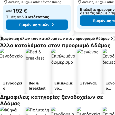
Αδάμας, 0.8 χλμ. από: Κέντρο πόλης
Αδάμας, 0.5 χλμ. από:
Επιλέξτε ημερομηνί
192 €
από
δείτε τις ακριβείς τ
Τιμές από
9 ιστότοπους
Εμφάνιση τ
Εμφάνιση τιμών
Εμφάνιση όλων των καταλυμάτων στον προορισμό Αδάμας
Άλλα καταλύματα στον προορισμό Αδάμας
Ξενοδοχεί
Bed &
Επιπλωμέ
Ξενώνας
Ξενο
ο
breakfast
νο
ο
διαμέρισμ
διαμ
Δημοφιλείς κατηγορίες ξενοδοχείων σε
α
άτω
Αδάμας