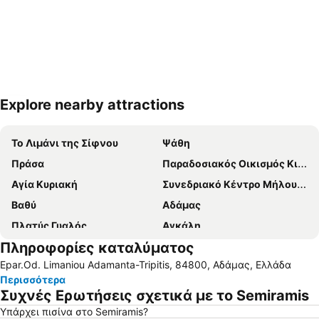
Explore nearby attractions
Ανάπτυξη χάρτη
Το Λιμάνι της Σίφνου
Ψάθη
Πράσα
Παραδοσιακός Οικισμός Κιμώλου
Αγία Κυριακή
Συνεδριακό Κέντρο Μήλου - Γεώργιος Ηλιόπουλος
Βαθύ
Αδάμας
Πλατύς Γυαλός
Αγκάλη
Πληροφορίες καταλύματος
Καμάρες
Κρατικός Αερολιμένας Μήλου
Epar.Od. Limaniou Adamanta-Tripitis, 84800, Αδάμας, Ελλάδα
Αυλόμωνας
Σεράλια
Περισσότερα
Πουλάτη
Παραδοσιακός Οικισμός Απολλωνίας
Συχνές Ερωτήσεις σχετικά με το Semiramis
Αρχαίο Θέατρο Μήλου
Φάρος
Υπάρχει πισίνα στο Semiramis?