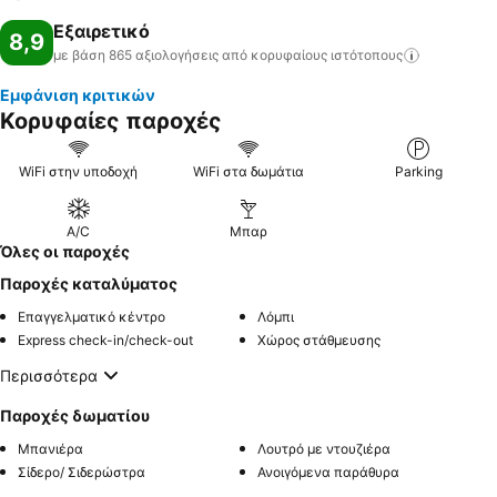
Εξαιρετικό
8,9
με βάση 865 αξιολογήσεις από κορυφαίους
ιστότοπους
Εμφάνιση κριτικών
Κορυφαίες παροχές
WiFi στην υποδοχή
WiFi στα δωμάτια
Parking
A/C
Μπαρ
Όλες οι παροχές
Παροχές καταλύματος
Επαγγελματικό κέντρο
Λόμπι
Express check-in/check-out
Χώρος στάθμευσης
Περισσότερα
Παροχές δωματίου
Μπανιέρα
Λουτρό με ντουζιέρα
Σίδερο/ Σιδερώστρα
Ανοιγόμενα παράθυρα