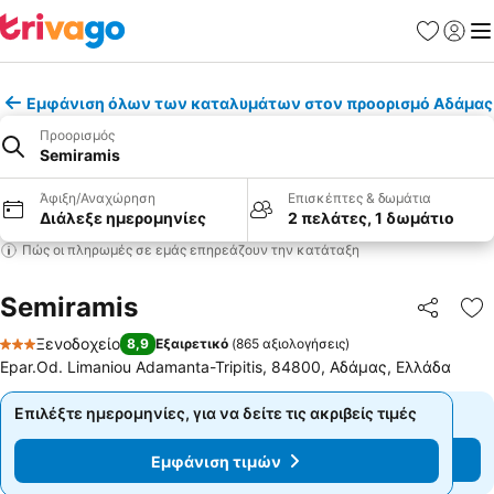
Αγαπημέν
Σύνδε
Με
Εμφάνιση όλων των καταλυμάτων στον προορισμό Αδάμας
Προορισμός
Semiramis
Άφιξη/Αναχώρηση
Επισκέπτες & δωμάτια
Διάλεξε ημερομηνίες
2 πελάτες, 1 δωμάτιο
Πώς οι πληρωμές σε εμάς επηρεάζουν την κατάταξη
Semiramis
Κοινοποί
Πρ
Ξενοδοχείο
8,9
Εξαιρετικό
(
865 αξιολογήσεις
)
3 Αστέρια
Epar.Od. Limaniou Adamanta-Tripitis, 84800, Αδάμας, Ελλάδα
Επιλέξτε ημερομηνίες, για να δείτε τις ακριβείς τιμές
Επιλέξτε ημερομηνίες, για να δείτε τις ακριβείς τιμές
Εμφάνιση τιμών
Εμφάνιση τιμών