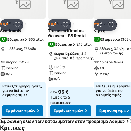
Το λεωφορειάκι μας Ξενοδοχείο Σεμίραμις – Λεωφορειάκι θα σας
μεταφέρει από και προς το λιμάνι του Αδάμαντα ή το αεροδρόμιο
της Μήλου στη χαμηλή τουριστική περίοδο. Η Μήλος είναι ένα
μοναδικό νησί, που χαρακτηρίζεται από την ποικιλομορφία της
Ξενοδοχείο
Ξενοδοχείο
Ξενοδοχείο
3 Αστέρια
3 Αστέρια
2 Αστέρια
Κοινοποίηση
Προσθήκη στα αγαπημένα
Κοινοποίηση
Προσθήκη στα αγαπημένα
Κοινοποίηση
Προσθήκ
φύσης. Η σπάνια γεωμορφολογία, οι πολύχρωμοι βράχοι και οι
Semiramis
Thalasea Kimolos -
Κίρκη
όμορφες, 70 και πλέον παραλίες της θα ευχαριστήσουν όλους
Θalasea - PS Rental
8,9
9,1
Εξαιρετικό
(
865 αξιολογήσεις
)
Εξαιρετικό
(
368 
τους λάτρες της φύσης και των χρωμάτων.
9,0
Εξαιρετικό
(
213 αξιολογήσεις
)
Αδάμας, Ελλάδα
Αδάμας, 0.1 χλμ. α
Κέντρο πόλης
Χωριό Κιμώλου, 4.4
χλμ. από: Κέντρο πόλης
Δωρεάν Wi-Fi
Δωρεάν Wi-Fi
Πισίνα
Parking
A/C
Parking
A/C
Μπαρ
A/C
Εμφάνιση τιμών
Εμφάνιση τιμών
Επιλέξτε ημερομηνίες,
Επιλέξτε ημερομηνί
Εμφάνιση τιμών
για να δείτε τις
για να δείτε τις
95 €
από
ακριβείς τιμές
ακριβείς τιμές
Τιμές από
5
ιστότοπους
Εμφάνιση τιμών
Εμφάνιση τιμών
Εμφάνιση τιμών
Εμφάνιση όλων των καταλυμάτων στον προορισμό Αδάμας
Κριτικές