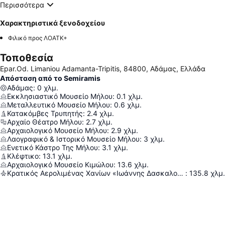
Περισσότερα
Χαρακτηριστικά ξενοδοχείου
Φιλικό προς ΛΟΑΤΚ+
Τοποθεσία
Epar.Od. Limaniou Adamanta-Tripitis, 84800, Αδάμας, Ελλάδα
Απόσταση από το Semiramis
Αδάμας
:
0
χλμ.
Εκκλησιαστικό Μουσείο Μήλου
:
0.1
χλμ.
Μεταλλευτικό Μουσείο Μήλου
:
0.6
χλμ.
Κατακόμβες Τρυπητής
:
2.4
χλμ.
Αρχαίο Θέατρο Μήλου
:
2.7
χλμ.
Αρχαιολογικό Μουσείο Μήλου
:
2.9
χλμ.
Λαογραφικό & Ιστορικό Μουσείο Μήλου
:
3
χλμ.
Ενετικό Κάστρο Της Μήλου
:
3.1
χλμ.
Κλέφτικο
:
13.1
χλμ.
Αρχαιολογικό Μουσείο Κιμώλου
:
13.6
χλμ.
Κρατικός Αερολιμένας Χανίων «Ιωάννης Δασκαλογιάννης»
:
135.8
χλμ.