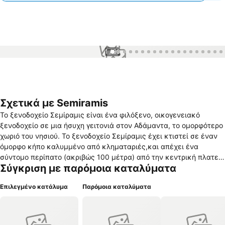
1 / 99
Σχετικά με Semiramis
Το ξενοδοχείο Σεμίραμις είναι ένα φιλόξενο, οικογενειακό
ξενοδοχείο σε μια ήσυχη γειτονιά στον Αδάμαντα, το oμορφότερο
χωριό του νησιού. Το ξενοδοχείο Σεμίραμις έχει κτιστεί σε έναν
όμορφο κήπο καλυμμένο από κληματαριές,και απέχει ένα
σύντομο περίπατο (ακριβώς 100 μέτρα) από την κεντρική πλατεία
Σύγκριση με παρόμοια καταλύματα
του χωριού, 200 μέτρα από την θάλασσα, 300 μέτρα από το
λιμάνι του Αδάμαντα, και περίπου 500 μέτρα από την παραλία
Επιλεγμένο κατάλυμα
Παρόμοια καταλύματα
«γαλάζιας-σημαίας» Παπικινού. Καθαρό και ήσυχο, το ξενοδοχείο
Σεμίραμις με την παραδοσιακή νησιώτικη φιλοξενία του,θα
καταστήσει την παραμονή σας ευχάριστη και άνετη. Το πρόγευμα
σερβίρεται σε έναν υπαίθριο χώρο σκεπασμένο από κληματαριές.