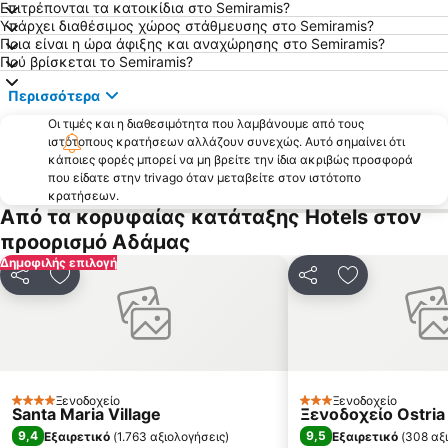
Επιτρέπονται τα κατοικίδια στο Semiramis?
Παραλία ψιλή άμμος
Αλυκή
Υπάρχει διαθέσιμος χώρος στάθμευσης στο Semiramis?
Πολύαιγος
Κάστρο Σερίφου
Ποια είναι η ώρα άφιξης και αναχώρησης στο Semiramis?
Πού βρίσκεται το Semiramis?
Φυριπλάκα
Ελληνικά
Περισσότερα
Σαρακήνικο
Χερρόνησος
Οι τιμές και η διαθεσιμότητα που λαμβάνουμε από τους
Παραδοσιακός Οικισμός Χώρας Φολεγάνδρου
Παραδοσιακός οικισμός Τρυπητής
ιστότοπους κρατήσεων αλλάζουν συνεχώς. Αυτό σημαίνει ότι
Παραδοσιακός Οικισμός Αρτεμώνα
Προβατάς
κάποιες φορές μπορεί να μη βρείτε την ίδια ακριβώς προσφορά
που είδατε στην trivago όταν μεταβείτε στον ιστότοπο
Λαζάρου
Παραδοσιακός Οικισμός Χώρας Σερίφου
κρατήσεων.
Από τα κορυφαίας κατάταξης Hotels στον
Παραδοσιακός Οικισμός Κάστρου
Άγιος Σώστης
προορισμό Αδάμας
Δημοφιλής επιλογή
Κοινοποίηση
Προσθήκη στα αγαπημένα
Κοινοποίηση
Προσθήκη στ
Ξενοδοχείο
Ξενοδοχείο
4 Αστέρια
3 Αστέρια
Santa Maria Village
Ξενοδοχείο Ostria
9,4
9,5
Εξαιρετικό
(
1.763 αξιολογήσεις
)
Εξαιρετικό
(
308 αξ