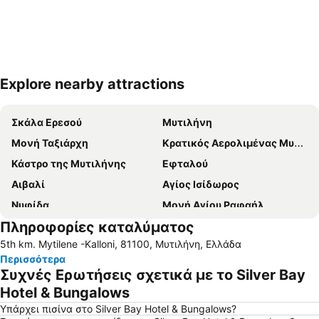
Explore nearby attractions
Ανάπτυξη χάρτη
Σκάλα Ερεσού
Μυτιλήνη
Μονή Ταξιάρχη
Κρατικός Αερολιμένας Μυτιλήνης Οδυσσέας Ελύτης
Κάστρο της Μυτιλήνης
Εφταλού
Αιβαλί
Αγίος Ισίδωρος
Νυφίδα
Μονή Αγίου Ραφαήλ
Πληροφορίες καταλύματος
Άναξος
Βατερά
5th km. Mytilene -Kalloni, 81100, Μυτιλήνη, Ελλάδα
Παραδοσιακός Οικισμός Αγιάσου
Κάστρο Μολύβου
Περισσότερα
Παραδοσιακός οικισμός Μολύβου
Κανόνι
Συχνές Ερωτήσεις σχετικά με το Silver Bay
Μουσείο Ελιάς Λέσβου
Τσόνια
Hotel & Bungalows
Αμμουδέλι
Μελίντα
Υπάρχει πισίνα στο Silver Bay Hotel & Bungalows?