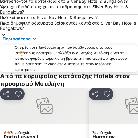
Επιτρέπονται τα κατοικίδια στο Silver Bay Hotel & Bungalows?
Παραδοσιακός Οικισμός Παναγιούδας
Πανηγύρι Ταξιάρχη Μανταμάδου
Υπάρχει διαθέσιμος χώρος στάθμευσης στο Silver Bay Hotel &
Bungalows?
Cunda Island
Παραδοσιακός Οικισμός Πέτρας
Πού βρίσκεται το Silver Bay Hotel & Bungalows?
Πλαζ Τσαμάκια
Ayvacik
Ποια δημοφιλή αξιοθέατα βρίσκονται κοντά στο Silver Bay Hotel &
Bungalows?
Αρχαίο Θέατρο
Sarimsakli Beach
Περισσότερα
Λιμανάκι Άσσου
Παραδοσιακός Οικισμός Μόριας
Οι τιμές και η διαθεσιμότητα που λαμβάνουμε από τους
Άγιος Ιωάννης Θεράποντας
Το πανηγύρι των Μιστεγνών
ιστότοπους κρατήσεων αλλάζουν συνεχώς. Αυτό σημαίνει ότι
Bademli
Ελαιώνας της Γέρας
κάποιες φορές μπορεί να μη βρείτε την ίδια ακριβώς προσφορά
που είδατε στην trivago όταν μεταβείτε στον ιστότοπο
Ayvalik Belediye Beach
Kucukkuyu
κρατήσεων.
Από τα κορυφαίας κατάταξης Hotels στον
προορισμό Μυτιλήνη
Κοινοποίηση
Προσθήκη στα αγαπημένα
Κοινοποίηση
Προσθήκη στ
Ξενοδοχείο
Ξενοδοχείο
2 Αστέρια
Porto Lesvos I
Harmony