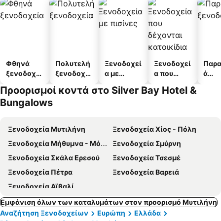
Φθηνά
Πολυτελή
Ξενοδοχεί
Ξενοδοχεί
Παρα
ξενοδοχεί
ξενοδοχεί
α με
α που
ά
α
α
πισίνες
δέχονται
ξενο
Προορισμοί κοντά στο Silver Bay Hotel &
κατοικίδι
α
Bungalows
α
Ξενοδοχεία Μυτιλήνη
Ξενοδοχεία Χίος - Πόλη
Ξενοδοχεία Μήθυμνα - Μόλυβος
Ξενοδοχεία Σμύρνη
Ξενοδοχεία Σκάλα Ερεσού
Ξενοδοχεία Τσεσμέ
Ξενοδοχεία Πέτρα
Ξενοδοχεία Βαρειά
Ξενοδοχεία Αϊβαλί
Εμφάνιση όλων των καταλυμάτων στον προορισμό Μυτιλήνη
Αναζήτηση Ξενοδοχείων
Ευρώπη
Ελλάδα