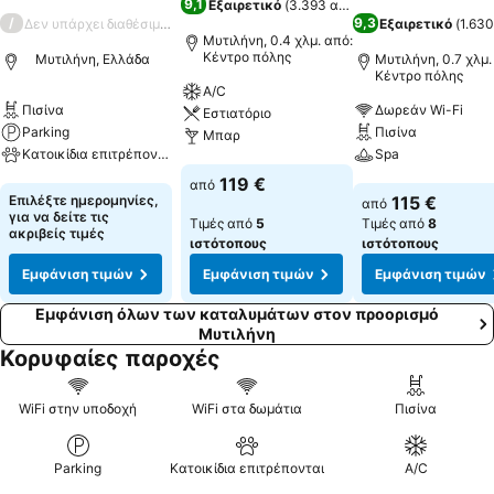
9,1
Εξαιρετικό
(
3.393 αξιολογήσεις
)
/
9,3
Δεν υπάρχει διαθέσιμη βαθμολογία
Εξαιρετικό
(
1.630
Μυτιλήνη, 0.4 χλμ. από:
Κέντρο πόλης
Μυτιλήνη, Ελλάδα
Μυτιλήνη, 0.7 χλμ.
Κέντρο πόλης
A/C
Πισίνα
Δωρεάν Wi-Fi
Εστιατόριο
Parking
Πισίνα
Μπαρ
Κατοικίδια επιτρέπονται
Spa
Εμφάνιση τιμών
119 €
από
Εμφάνιση τιμών
Εμφάνιση τιμών
Επιλέξτε ημερομηνίες,
115 €
από
για να δείτε τις
Τιμές από
5
Τιμές από
8
ακριβείς τιμές
ιστότοπους
ιστότοπους
Εμφάνιση τιμών
Εμφάνιση τιμών
Εμφάνιση τιμών
Εμφάνιση όλων των καταλυμάτων στον προορισμό
Μυτιλήνη
Κορυφαίες παροχές
WiFi στην υποδοχή
WiFi στα δωμάτια
Πισίνα
Parking
Κατοικίδια επιτρέπονται
A/C