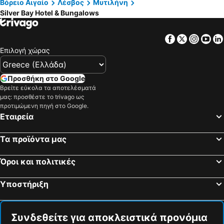
Βόρειο Αιγαίο
Λέσβος
Μυτιλήνη
Silver Bay Hotel & Bungalows
Facebook
Twitter
Insta
Yo
Επιλογή χώρας
Προσθήκη στο Google
Βρείτε εύκολα τα αποτελέσματά
μας: προσθέστε το trivago ως
προτιμώμενη πηγή στο Google.
Εταιρεία
Τα προϊόντα μας
Όροι και πολιτικές
Υποστήριξη
Συνδεθείτε για αποκλειστικά προνόμια