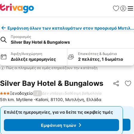
Αγαπημέν
Σύνδε
Με
Εμφάνιση όλων των καταλυμάτων στον προορισμό Μυτιλή
Προορισμός
Silver Bay Hotel & Bungalows
Άφιξη/Αναχώρηση
Επισκέπτες & δωμάτια
Διάλεξε ημερομηνίες
2 πελάτες, 1 δωμάτιο
Πώς οι πληρωμές σε εμάς επηρεάζουν την κατάταξη
Silver Bay Hotel & Bungalows
Κοινοποί
Πρ
Ξενοδοχείο
/
Δεν υπάρχει διαθέσιμη βαθμολογία
3 Αστέρια
5th km. Mytilene -Kalloni, 81100, Μυτιλήνη, Ελλάδα
Επιλέξτε ημερομηνίες, για να δείτε τις ακριβείς τιμές
Επιλέξτε ημερομηνίες, για να δείτε τις ακριβείς τιμές
Εμφάνιση τιμών
Εμφάνιση τιμών