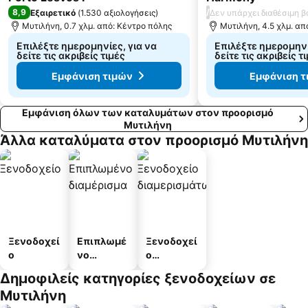
8,9
/
Εξαιρετικό
(
1.530 αξιολογήσεις
)
Δεν υπάρχει διαθέσιμη 
Μυτιλήνη, 0.7 χλμ. από: Κέντρο πόλης
Μυτιλήνη, 4.5 χλμ. απ
Επιλέξτε ημερομηνίες, για να
Επιλέξτε ημερομηνί
δείτε τις ακριβείς τιμές
δείτε τις ακριβείς τ
Εμφάνιση τιμών
Εμφάνιση τ
Εμφάνιση όλων των καταλυμάτων στον προορισμό
Μυτιλήνη
Άλλα καταλύματα στον προορισμό Μυτιλήνη
Ξενοδοχεί
Επιπλωμέ
Ξενοδοχεί
ο
νο
ο
διαμέρισμ
διαμερισμ
Δημοφιλείς κατηγορίες ξενοδοχείων σε
α
άτων
Μυτιλήνη