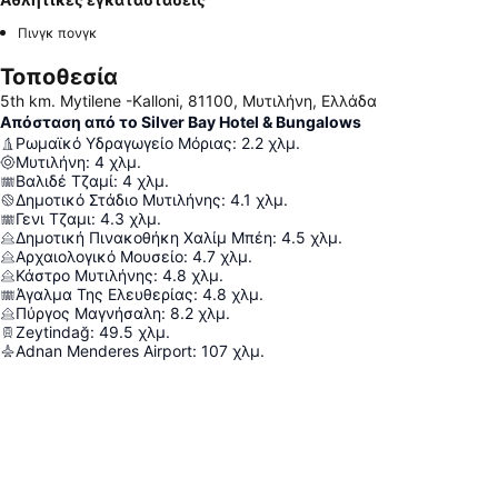
Πινγκ πονγκ
Τοποθεσία
5th km. Mytilene -Kalloni, 81100, Μυτιλήνη, Ελλάδα
Απόσταση από το Silver Bay Hotel & Bungalows
Ρωμαϊκό Υδραγωγείο Μόριας
:
2.2
χλμ.
Μυτιλήνη
:
4
χλμ.
Βαλιδέ Τζαμί
:
4
χλμ.
Δημοτικό Στάδιο Μυτιλήνης
:
4.1
χλμ.
Γενι Τζαμι
:
4.3
χλμ.
Δημοτική Πινακοθήκη Χαλίμ Μπέη
:
4.5
χλμ.
Αρχαιολογικό Μουσείο
:
4.7
χλμ.
Κάστρο Μυτιλήνης
:
4.8
χλμ.
Άγαλμα Της Ελευθερίας
:
4.8
χλμ.
Πύργος Μαγνήσαλη
:
8.2
χλμ.
Zeytindağ
:
49.5
χλμ.
Adnan Menderes Airport
:
107
χλμ.