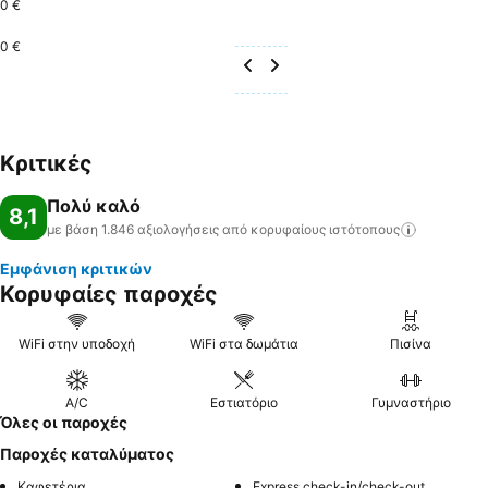
0 €
0 €
Κριτικές
Πολύ καλό
8,1
με βάση 1.846 αξιολογήσεις από κορυφαίους
ιστότοπους
Εμφάνιση κριτικών
Κορυφαίες παροχές
WiFi στην υποδοχή
WiFi στα δωμάτια
Πισίνα
A/C
Εστιατόριο
Γυμναστήριο
Όλες οι παροχές
Παροχές καταλύματος
Καφετέρια
Express check-in/check-out