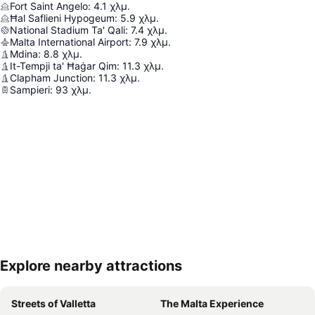
Fort Saint Angelo
:
4.1
χλμ.
Ħal Saflieni Hypogeum
:
5.9
χλμ.
National Stadium Ta' Qali
:
7.4
χλμ.
Malta International Airport
:
7.9
χλμ.
Mdina
:
8.8
χλμ.
It-Tempji ta' Ħaġar Qim
:
11.3
χλμ.
Clapham Junction
:
11.3
χλμ.
Sampieri
:
93
χλμ.
Explore nearby attractions
Ανάπτυξη χάρτη
Streets of Valletta
The Malta Experience