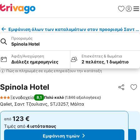
Αγαπημέν
Σύνδε
Με
Εμφάνιση όλων των καταλυμάτων στον προορισμό Σαντ Τ
Προορισμός
Spinola Hotel
Άφιξη/Αναχώρηση
Επισκέπτες & δωμάτια
Διάλεξε ημερομηνίες
2 πελάτες, 1 δωμάτιο
Πώς οι πληρωμές σε εμάς επηρεάζουν την κατάταξη
Spinola Hotel
Κοινοποί
Πρ
Ξενοδοχείο
8,1
Πολύ καλό
(
1.846 αξιολογήσεις
)
3 Αστέρια
Qaliet, Σαντ Τζουλιανς, STJ3257, Μάλτα
123 €
123 €
από
από
Τιμές από
4 ιστότοπους
Τιμές από
4 ιστότοπους
Εμφάνιση τιμών
Εμφάνιση τιμών