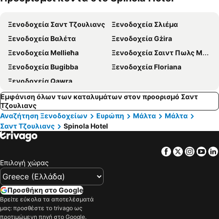
κατοικίδι
α
Ξενοδοχεία Σαντ Τζουλιανς
Ξενοδοχεία Σλιέμα
Ξενοδοχεία Βαλέτα
Ξενοδοχεία Gżira
Ξενοδοχεία Mellieħa
Ξενοδοχεία Σαιντ Πωλς Μπεϋ
Ξενοδοχεία Bugibba
Ξενοδοχεία Floriana
Ξενοδοχεία Qawra
Εμφάνιση όλων των καταλυμάτων στον προορισμό Σαντ
Τζουλιανς
Αναζήτηση Ξενοδοχείων
Ευρώπη
Μάλτα
Μάλτα
Σαντ Τζουλιανς
Spinola Hotel
Facebook
Twitter
Insta
Yo
Επιλογή χώρας
Προσθήκη στο Google
Βρείτε εύκολα τα αποτελέσματά
μας: προσθέστε το trivago ως
προτιμώμενη πηγή στο Google.