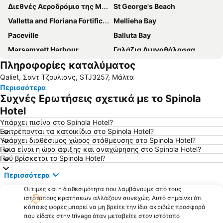
Διεθνές Αεροδρόμιο της Μάλτας
St George's Beach
Valletta and Floriana Fortifications
Mellieha Bay
Paceville
Balluta Bay
Marsamxett Harbour
Γαλάζια Λιμνοθάλασσα
Πληροφορίες καταλύματος
Grand Harbour Marina
San Anton Palace
Qaliet, Σαντ Τζουλιανς, STJ3257, Μάλτα
Ramla Bay
Περισσότερα
Συχνές Ερωτήσεις σχετικά με το Spinola
Hotel
Υπάρχει πισίνα στο Spinola Hotel?
Επιτρέπονται τα κατοικίδια στο Spinola Hotel?
Υπάρχει διαθέσιμος χώρος στάθμευσης στο Spinola Hotel?
Ποια είναι η ώρα άφιξης και αναχώρησης στο Spinola Hotel?
Πού βρίσκεται το Spinola Hotel?
Περισσότερα
Οι τιμές και η διαθεσιμότητα που λαμβάνουμε από τους
ιστότοπους κρατήσεων αλλάζουν συνεχώς. Αυτό σημαίνει ότι
κάποιες φορές μπορεί να μη βρείτε την ίδια ακριβώς προσφορά
που είδατε στην trivago όταν μεταβείτε στον ιστότοπο