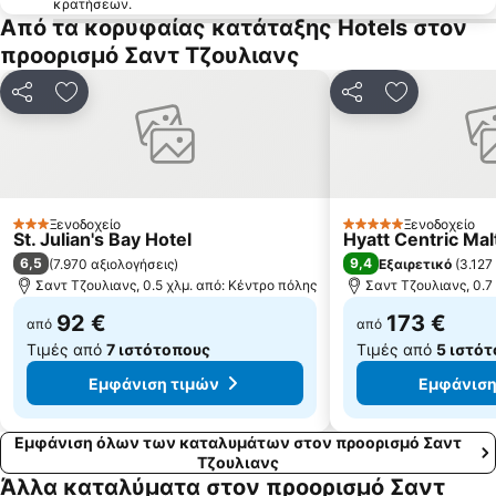
κρατήσεων.
Από τα κορυφαίας κατάταξης Hotels στον
προορισμό Σαντ Τζουλιανς
Κοινοποίηση
Προσθήκη στα αγαπημένα
Κοινοποίηση
Προσθήκη 
Ξενοδοχείο
Ξενοδοχείο
3 Αστέρια
5 Αστέρια
St. Julian's Bay Hotel
Hyatt Centric Mal
6,5
9,4
(
7.970 αξιολογήσεις
)
Εξαιρετικό
(
3.127
Σαντ Τζουλιανς, 0.5 χλμ. από: Κέντρο πόλης
Σαντ Τζουλιανς, 0.7
92 €
173 €
από
από
Τιμές από
7 ιστότοπους
Τιμές από
5 ιστό
Εμφάνιση τιμών
Εμφάνιση
Εμφάνιση όλων των καταλυμάτων στον προορισμό Σαντ
Τζουλιανς
Άλλα καταλύματα στον προορισμό Σαντ