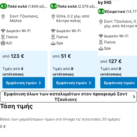
by IHG
8,1
8,4
Πολύ καλό
(
1.846 αξιολογήσεις
Πολύ καλό
)
(
2.576 αξιολογήσεις
)
8,6
Εξαιρετικό
(
14.77
Σαντ Τζουλιανς,
Gżira, 0.2 χλμ. από:
Μάλτα
Κέντρο πόλης
Σαντ Τζουλιανς, 0
χλμ. από: Κέντρο 
Δωρεάν Wi-Fi
Δωρεάν Wi-Fi
Δωρεάν Wi-Fi
Πισίνα
Πισίνα
Πισίνα
A/C
Spa
Spa
123 €
51 €
από
από
127 €
από
Τιμές από
4
Τιμές από
8
Τιμές από
9
ιστότοπους
ιστότοπους
ιστότοπους
Εμφάνιση τιμών
Εμφάνιση τιμών
Εμφάνιση τιμών
Εμφάνιση όλων των καταλυμάτων στον προορισμό Σαντ
Τζουλιανς
Τάση τιμής
Βάσει των χαμηλότερων τιμών στο trivago τις τελευταίες 30 ημέρες
0 €