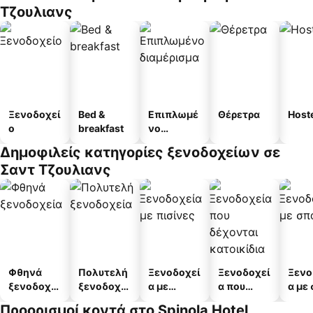
Τζουλιανς
Ξενοδοχεί
Bed &
Επιπλωμέ
Θέρετρα
Host
ο
breakfast
νο
διαμέρισμ
Δημοφιλείς κατηγορίες ξενοδοχείων σε
α
Σαντ Τζουλιανς
Φθηνά
Πολυτελή
Ξενοδοχεί
Ξενοδοχεί
Ξενο
ξενοδοχεί
ξενοδοχεί
α με
α που
α με
α
α
πισίνες
δέχονται
Προορισμοί κοντά στο Spinola Hotel