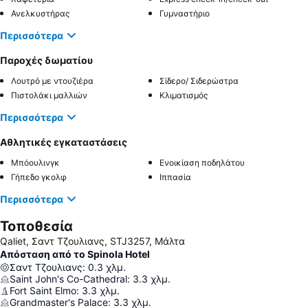
Ανελκυστήρας
Γυμναστήριο
Περισσότερα
Παροχές δωματίου
Λουτρό με ντουζιέρα
Σίδερο/ Σιδερώστρα
Πιστολάκι μαλλιών
Κλιματισμός
Περισσότερα
Αθλητικές εγκαταστάσεις
Μπόουλινγκ
Ενοικίαση ποδηλάτου
Γήπεδο γκολφ
Ιππασία
Περισσότερα
Τοποθεσία
Qaliet, Σαντ Τζουλιανς, STJ3257, Μάλτα
Απόσταση από το Spinola Hotel
Σαντ Τζουλιανς
:
0.3
χλμ.
Saint John's Co-Cathedral
:
3.3
χλμ.
Fort Saint Elmo
:
3.3
χλμ.
Grandmaster's Palace
:
3.3
χλμ.