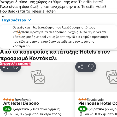
Υπάρχει διαθέσιμος χώρος στάθμευσης στο Telesilla Hotel?
Ποια είναι η ώρα άφιξης και αναχώρησης στο Telesilla Hotel?
Εκθεσιακό Κέντρο Κέρκυρας Corexpo
Μέγα Ντράφι
Πού βρίσκεται το Telesilla Hotel?
Aqualand Corfu
Ιόνιος Ακαδημία
Περισσότερα
Παραδοσιακός Οικισμός Γηρομερίου
Καραβοστάσι
Οι τιμές και η διαθεσιμότητα που λαμβάνουμε από τους
Κοντογιαλός Παραλία του Πέλεκα
Σιδάρι
ιστότοπους κρατήσεων αλλάζουν συνεχώς. Αυτό σημαίνει ότι
κάποιες φορές μπορεί να μη βρείτε την ίδια ακριβώς προσφορά
Δημαρχείο
Ποντικονήσι
που είδατε στην trivago όταν μεταβείτε στον ιστότοπο
Μπαρμπάτι
Παραλία Αλμυρός
κρατήσεων.
Από τα κορυφαίας κατάταξης Hotels στον
Πλατεία Σπιανάδας
Αχαράβη
προορισμό Κοντόκαλι
Παραδοσιακός Οικισμός Σαγιάδας
Αχίλλειον
Δημοφιλής επιλογή
Ζάβια
Κ.Τ.Ε.Λ. Κέρκυρας
Κοινοποίηση
Προσθήκη στα αγαπημένα
Κοινοποίηση
Προσθήκη στ
Μεσογγή
Ρόδα
Μωραΐτικα
Λιαπάδες
Άγιος Γόρδης
Άγιος Στέφανος
Μον Ρεπό
Παλαιοκαστρίτσα
Ξενοδοχείο
Ξενοδοχείο
4 Αστέρια
3 Αστέρια
Art Hotel Debono
Pierhouse Hotel Co
Syri i Kaltër
Ναός Αγίου Σπυρίδωνα
9,5
8,9
Εξαιρετικό
(
2.670 αξιολογήσεις
)
Εξαιρετικό
(
22 αξιο
Γουβιά, 0.7 χλμ. από: Κέντρο πόλης
Γουβιά, 0.8 χλμ. από: