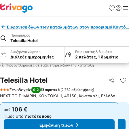
Αγαπημέν
Σύνδε
Με
Εμφάνιση όλων των καταλυμάτων στον προορισμό Κοντόκ
Προορισμός
Telesilla Hotel
Άφιξη/Αναχώρηση
Επισκέπτες & δωμάτια
Διάλεξε ημερομηνίες
2 πελάτες, 1 δωμάτιο
Πώς οι πληρωμές σε εμάς επηρεάζουν την κατάταξη
Telesilla Hotel
Κοινοποί
Πρ
Ξενοδοχείο
9,2
Εξαιρετικό
(
2.762 αξιολογήσεις
)
3 Αστέρια
NEXT TO D-MARIN, KONTOKALI, 49150, Κοντόκαλι, Ελλάδα
106 €
106 €
από
από
Τιμές από
7 ιστότοπους
Τιμές από
7 ιστότοπους
Εμφάνιση τιμών
Εμφάνιση τιμών