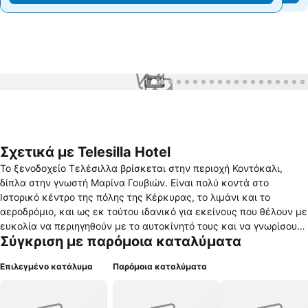
1 / 91
Σχετικά με Telesilla Hotel
Το ξενοδοχείο Τελέσιλλα βρίσκεται στην περιοχή Κοντόκαλι,
δίπλα στην γνωστή Μαρίνα Γουβιών. Είναι πολύ κοντά στο
Ιστορικό κέντρο της πόλης της Κέρκυρας, το λιμάνι και το
αεροδρόμιο, και ως εκ τούτου ιδανικό για εκείνους που θέλουν με
ευκολία να περιηγηθούν με το αυτοκίνητό τους και να γνωρίσουν
Σύγκριση με παρόμοια καταλύματα
από άκρη σε άκρη αυτό το καταπράσινο και γεμάτο ιστορία νησί.
Η οικογένεια Φίλιππα με εμπειρία 34 χρόνων θα σας κάνει να
Επιλεγμένο κατάλυμα
Παρόμοια καταλύματα
νιώσετε σαν στο σπίτι σας. Η Ελληνική φιλοξενία και η ποιότητα
στο φαγητό είναι παράδοση. Προσφέρουν 35 άνετα
κλιματιζόμενα υπνοδωμάτια. Κάθε πρωί 07:00 – 10:15 ένας