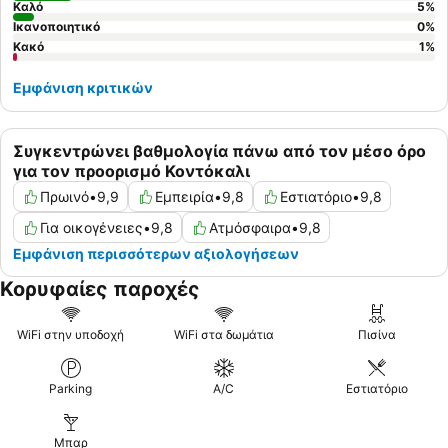
Καλό
5
%
Ικανοποιητικό
0
%
Κακό
1
%
Εμφάνιση κριτικών
Συγκεντρώνει βαθμολογία πάνω από τον μέσο όρο
για τον προορισμό Κοντόκαλι
Πρωινό
•
9,9
Εμπειρία
•
9,8
Εστιατόριο
•
9,8
Για οικογένειες
•
9,8
Ατμόσφαιρα
•
9,8
Εμφάνιση περισσότερων αξιολογήσεων
Κορυφαίες παροχές
WiFi στην υποδοχή
WiFi στα δωμάτια
Πισίνα
Parking
A/C
Εστιατόριο
Μπαρ