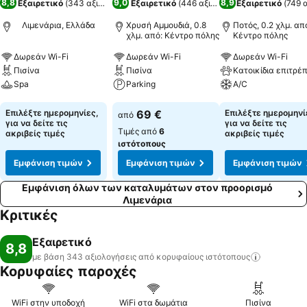
8,8
9,0
8,9
Εξαιρετικό
(
343 αξιολογήσεις
Εξαιρετικό
)
(
446 αξιολογήσεις
Εξαιρετικό
)
(
749 
Λιμενάρια, Ελλάδα
Χρυσή Αμμουδιά, 0.8
Ποτός, 0.2 χλμ. απ
χλμ. από: Κέντρο πόλης
Κέντρο πόλης
Δωρεάν Wi-Fi
Δωρεάν Wi-Fi
Δωρεάν Wi-Fi
Πισίνα
Πισίνα
Spa
Parking
A/C
Εμφάνιση τιμών
Εμφάνιση τιμών
Εμφάνιση τιμών
Επιλέξτε ημερομηνίες,
69 €
Επιλέξτε ημερομηνί
από
για να δείτε τις
για να δείτε τις
Τιμές από
6
ακριβείς τιμές
ακριβείς τιμές
ιστότοπους
Εμφάνιση τιμών
Εμφάνιση τιμών
Εμφάνιση τιμών
Εμφάνιση όλων των καταλυμάτων στον προορισμό
Λιμενάρια
Κριτικές
Εξαιρετικό
8,8
με βάση 343 αξιολογήσεις από κορυφαίους
ιστότοπους
Κορυφαίες παροχές
WiFi στην υποδοχή
WiFi στα δωμάτια
Πισίνα