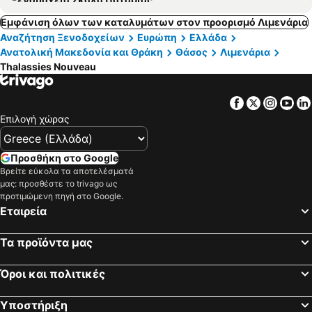
Εμφάνιση όλων των καταλυμάτων στον προορισμό Λιμενάρια
Αναζήτηση Ξενοδοχείων
Ευρώπη
Ελλάδα
Ανατολική Μακεδονία και Θράκη
Θάσος
Λιμενάρια
Thalassies Nouveau
Facebook
Twitter
Insta
Yo
Επιλογή χώρας
Προσθήκη στο Google
Βρείτε εύκολα τα αποτελέσματά
μας: προσθέστε το trivago ως
προτιμώμενη πηγή στο Google.
Εταιρεία
Τα προϊόντα μας
Όροι και πολιτικές
Υποστήριξη