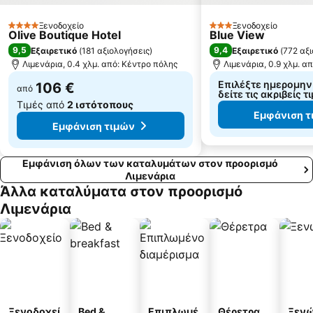
Μπάτης
Δεξαμενή
Ξενοδοχείο
Ξενοδοχείο
Παράδεισος
Τόσκα
4 Αστέρια
3 Αστέρια
Olive Boutique Hotel
Blue View
9,5
9,4
Εξαιρετικό
(
181 αξιολογήσεις
)
Εξαιρετικό
(
772 αξ
Λιμενάρια, 0.4 χλμ. από: Κέντρο πόλης
Λιμενάρια, 0.9 χλμ. α
Επιλέξτε ημερομηνί
106 €
από
δείτε τις ακριβείς τ
Τιμές από
2 ιστότοπους
Εμφάνιση τ
Εμφάνιση τιμών
Εμφάνιση όλων των καταλυμάτων στον προορισμό
Λιμενάρια
Άλλα καταλύματα στον προορισμό
Λιμενάρια
Ξενοδοχεί
Bed &
Επιπλωμέ
Θέρετρα
Ξεν