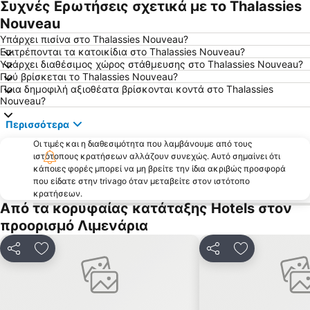
Συχνές Ερωτήσεις σχετικά με το Thalassies
'Αγιος Αντώνιος
ΚΤΕΛ Ν Καβάλας Σταθμός Λεωφορείων
Nouveau
H πλαζ Ραψάνη
Ατσπάς
Υπάρχει πισίνα στο Thalassies Nouveau?
Επιτρέπονται τα κατοικίδια στο Thalassies Nouveau?
Τρυπητή
Σκάλα Καλλιράχης
Υπάρχει διαθέσιμος χώρος στάθμευσης στο Thalassies Nouveau?
Πού βρίσκεται το Thalassies Nouveau?
Αρχαία Αγορά
Περιγιάλι
Ποια δημοφιλή αξιοθέατα βρίσκονται κοντά στο Thalassies
Μάγγανα
Η Συνοικία της Παναγίας
Nouveau?
Σαρακίνα
Σκάλα Μαριών
Περισσότερα
Αλυκή
Πλαζ Γλάστρες
Οι τιμές και η διαθεσιμότητα που λαμβάνουμε από τους
ιστότοπους κρατήσεων αλλάζουν συνεχώς. Αυτό σημαίνει ότι
Παραλία Σαλιάρα
Αμμόγλωσσα - Κεραμωτή
κάποιες φορές μπορεί να μη βρείτε την ίδια ακριβώς προσφορά
Παραλία Πευκάρι
Ψιλή Άμμος
που είδατε στην trivago όταν μεταβείτε στον ιστότοπο
κρατήσεων.
Εμπορικό Κέντρο Καβάλας
Tίμιος Σταυρός
Από τα κορυφαίας κατάταξης Hotels στον
Βύρωνας
Μεταλλεία Θάσου
προορισμό Λιμενάρια
Παχύς
Το Βυζαντινό Κάστρο Της Καβάλας
Κοινοποίηση
Προσθήκη στα αγαπημένα
Κοινοποίηση
Προσθήκη στ
'Αγιος Γιάννης
Παραδοσιακός Οικισμός Παναγιάς
Παραλία Ραχωνίου
Μακρύαμμος
Αμμόγλωσσα Κεραμωτής 2
Πύργος Απολλωνίας Ελευθερών