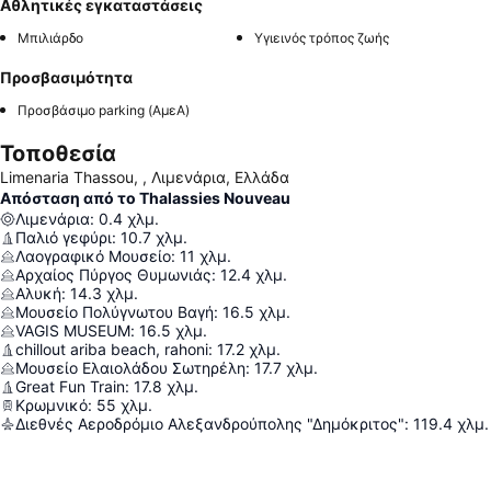
Αθλητικές εγκαταστάσεις
Μπιλιάρδο
Υγιεινός τρόπος ζωής
Προσβασιμότητα
Προσβάσιμο parking (ΑμεΑ)
Τοποθεσία
Limenaria Thassou, , Λιμενάρια, Ελλάδα
Απόσταση από το Thalassies Nouveau
Λιμενάρια
:
0.4
χλμ.
Παλιό γεφύρι
:
10.7
χλμ.
Λαογραφικό Μουσείο
:
11
χλμ.
Αρχαίος Πύργος Θυμωνιάς
:
12.4
χλμ.
Αλυκή
:
14.3
χλμ.
Μουσείο Πολύγνωτου Βαγή
:
16.5
χλμ.
VAGIS MUSEUM
:
16.5
χλμ.
chillout ariba beach, rahoni
:
17.2
χλμ.
Μουσείο Ελαιολάδου Σωτηρέλη
:
17.7
χλμ.
Great Fun Train
:
17.8
χλμ.
Κρωμνικό
:
55
χλμ.
Διεθνές Αεροδρόμιο Αλεξανδρούπολης "Δημόκριτος"
:
119.4
χλμ.