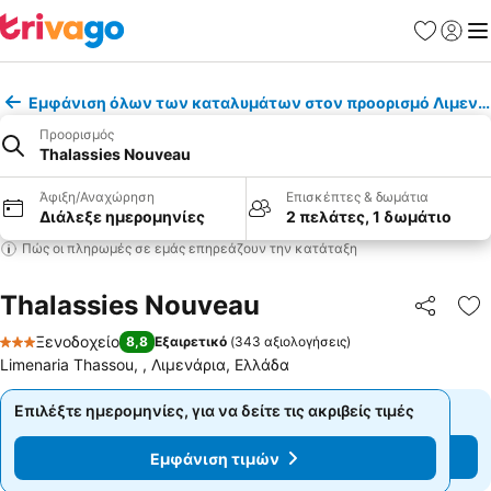
Αγαπημέν
Σύνδε
Με
Εμφάνιση όλων των καταλυμάτων στον προορισμό Λιμενά
Προορισμός
Thalassies Nouveau
Άφιξη/Αναχώρηση
Επισκέπτες & δωμάτια
Διάλεξε ημερομηνίες
2 πελάτες, 1 δωμάτιο
Πώς οι πληρωμές σε εμάς επηρεάζουν την κατάταξη
Thalassies Nouveau
Κοινοποί
Πρ
Ξενοδοχείο
8,8
Εξαιρετικό
(
343 αξιολογήσεις
)
3 Αστέρια
Limenaria Thassou, , Λιμενάρια, Ελλάδα
Επιλέξτε ημερομηνίες, για να δείτε τις ακριβείς τιμές
Επιλέξτε ημερομηνίες, για να δείτε τις ακριβείς τιμές
Εμφάνιση τιμών
Εμφάνιση τιμών