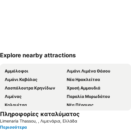
Explore nearby attractions
Ανάπτυξη χάρτη
Αμμόλοφοι
Λιμάνι Λιμένα Θάσου
Λιμάνι Καβάλας
Nέα Ηρακλείτσα
Λασπόλουτρα Κρηνίδων
Χρυσή Αμμουδιά
Λιμένας
Παραλία Μυρωδάτου
Καλαμίτσα
Νέα Πέραμος
Πληροφορίες καταλύματος
Δασύλλιο Πρίνου
Λιμάνι Όρμος Πρίνου
Limenaria Thassou, , Λιμενάρια, Ελλάδα
Κεραμωτή
Ηρακλείτσα Αλάνα
Περισσότερα
Λιμενάρια
Ιερά Μονή Ζωγράφου