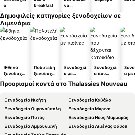
ο
breakfast
νο
διαμέρισμ
Δημοφιλείς κατηγορίες ξενοδοχείων σε
α
Λιμενάρια
Φθηνά
Πολυτελή
Ξενοδοχεί
Ξενοδοχεί
Ξενο
ξενοδοχεί
ξενοδοχεί
α με
α που
α με
α
α
πισίνες
δέχονται
Προορισμοί κοντά στο Thalassies Nouveau
κατοικίδι
α
Ξενοδοχεία Νικήτη
Ξενοδοχεία Καβάλα
Ξενοδοχεία Ουρανούπολη
Ξενοδοχεία Μύρινα
Ξενοδοχεία Ποτός
Ξενοδοχεία Νέος Μαρμαράς
Ξενοδοχεία Αμμουλιανή
Ξενοδοχεία Λιμένας Θάσου
Ξενοδοχεία Σκάλα Ποταμιάς