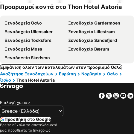
α
α
πισίνες
δέχονται
Προορισμοί κοντά στο Thon Hotel Astoria
κατοικίδι
α
Ξενοδοχεία Όσλο
Ξενοδοχεία Gardermoen
Ξενοδοχεία Ullensaker
Ξενοδοχεία Lillestrøm
Ξενοδοχεία Töcksfors
Ξενοδοχεία Sandefjord
Ξενοδοχεία Moss
Ξενοδοχεία Bærum
Ξενοδοχεία Skedsmo
Εμφάνιση όλων των καταλυμάτων στον προορισμό Όσλο
Αναζήτηση Ξενοδοχείων
Ευρώπη
Νορβηγία
Όσλο
Όσλο
Thon Hotel Astoria
Facebook
Twitter
Insta
Yo
Επιλογή χώρας
Προσθήκη στο Google
Βρείτε εύκολα τα αποτελέσματά
μας: προσθέστε το trivago ως