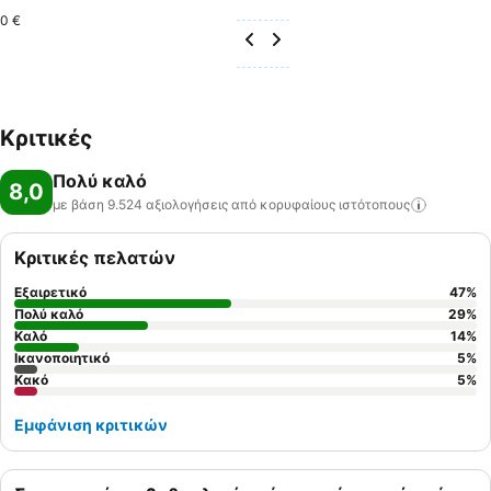
0 €
Κριτικές
Πολύ καλό
8,0
με βάση 9.524 αξιολογήσεις από κορυφαίους
ιστότοπους
Κριτικές πελατών
Εξαιρετικό
47
%
Πολύ καλό
29
%
Καλό
14
%
Ικανοποιητικό
5
%
Κακό
5
%
Εμφάνιση κριτικών