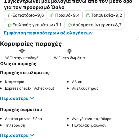
Συγκεντρώνει βαθμολογία πάνω από τον μέσο όρο
για τον προορισμό Όσλο
Εστιατόριο
•
9,6
Πρωινό
•
9,4
Τοποθεσία
•
9,2
Επιλογές γευμάτων
•
9,1
Ασύρματο ίντερνετ
•
8,7
Εμφάνιση περισσότερων αξιολογήσεων
Κορυφαίες παροχές
WiFi στην υποδοχή
WiFi στα δωμάτια
Όλες οι παροχές
Παροχές καταλύματος
Καφετέρια
Λόμπι
Express check-in/check-out
Ανελκυστήρας
Περισσότερα
Παροχές δωματίου
Λουτρό με ντουζιέρα
Ανοιγόμενα παράθυρα
Τηλεόραση
Πιστολάκι μαλλιών
Περισσότερα