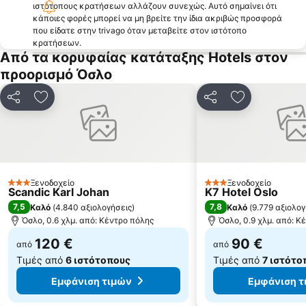
ιστότοπους κρατήσεων αλλάζουν συνεχώς. Αυτό σημαίνει ότι
κάποιες φορές μπορεί να μη βρείτε την ίδια ακριβώς προσφορά
που είδατε στην trivago όταν μεταβείτε στον ιστότοπο
κρατήσεων.
Από τα κορυφαίας κατάταξης Hotels στον
προορισμό Όσλο
Κοινοποίηση
Προσθήκη στα αγαπημένα
Κοινοποίηση
Προσθήκη στ
Ξενοδοχείο
Ξενοδοχείο
3 Αστέρια
3 Αστέρια
Scandic Karl Johan
K7 Hotel Oslo
7,5
7,8
Καλό
(
4.840 αξιολογήσεις
)
Καλό
(
9.779 αξιολογ
Όσλο, 0.6 χλμ. από: Κέντρο πόλης
Όσλο, 0.9 χλμ. από: Κ
120 €
90 €
από
από
Τιμές από
6 ιστότοπους
Τιμές από
7 ιστότο
Εμφάνιση τιμών
Εμφάνιση τ