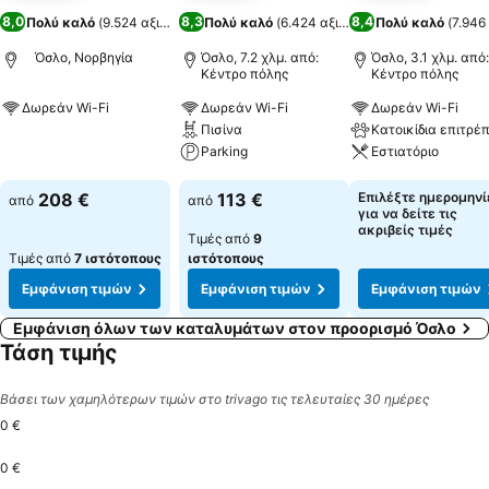
8,0
8,3
8,4
Πολύ καλό
(
9.524 αξιολογήσεις
Πολύ καλό
)
(
6.424 αξιολογήσεις
Πολύ καλό
)
(
7.946
Όσλο, Νορβηγία
Όσλο, 7.2 χλμ. από:
Όσλο, 3.1 χλμ. από:
Κέντρο πόλης
Κέντρο πόλης
Δωρεάν Wi-Fi
Δωρεάν Wi-Fi
Δωρεάν Wi-Fi
Πισίνα
Εμφάνιση τιμών
Parking
Εστιατόριο
Εμφάνιση τιμών
Εμφάνιση τιμών
208 €
113 €
Επιλέξτε ημερομηνί
από
από
για να δείτε τις
ακριβείς τιμές
Τιμές από
9
Τιμές από
7 ιστότοπους
ιστότοπους
Εμφάνιση τιμών
Εμφάνιση τιμών
Εμφάνιση τιμών
Εμφάνιση όλων των καταλυμάτων στον προορισμό Όσλο
Τάση τιμής
Βάσει των χαμηλότερων τιμών στο trivago τις τελευταίες 30 ημέρες
0 €
0 €