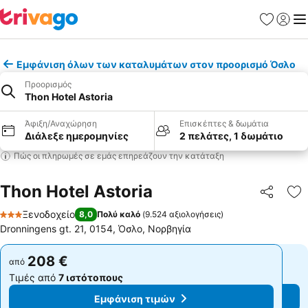
Αγαπημέν
Σύνδε
Με
Εμφάνιση όλων των καταλυμάτων στον προορισμό Όσλο
Προορισμός
Thon Hotel Astoria
Άφιξη/Αναχώρηση
Επισκέπτες & δωμάτια
Διάλεξε ημερομηνίες
2 πελάτες, 1 δωμάτιο
Πώς οι πληρωμές σε εμάς επηρεάζουν την κατάταξη
Thon Hotel Astoria
Κοινοποί
Πρ
Ξενοδοχείο
8,0
Πολύ καλό
(
9.524 αξιολογήσεις
)
3 Αστέρια
Dronningens gt. 21, 0154, Όσλο, Νορβηγία
208 €
208 €
από
από
Τιμές από
7 ιστότοπους
Τιμές από
7 ιστότοπους
Εμφάνιση τιμών
Εμφάνιση τιμών