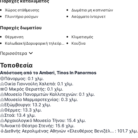
Παροχές καταλύματος
Χώρος στάθμευσης
Δωμάτια μη καπνιστών
Πλυντήριο ρούχων
Ασύρματο ίντερνετ
Παροχές δωματίου
Θέρμανση
Κλιματισμός
Καλωδιακή/Δορυφορική τηλεόραση
Κουζίνα
Περισσότερα
Τοποθεσία
Απόσταση από το Amberi, Tinos In Panormos
Πάνορμος
:
0.1
χλμ.
Οικία Γιαννούλη Χαλεπά
:
0.1
χλμ.
Ο Μικρός Θεριστής
:
0.1
χλμ.
Μουσείο Πανορμιτών Καλλιτεχνών
:
0.1
χλμ.
Μουσείο Μαρμαροτεχνίας
:
0.3
χλμ.
Εξώμβουργο
:
13.2
χλμ.
Θέρμες
:
13.3
χλμ.
Στοά
:
13.4
χλμ.
Αρχαιολογικό Μουσείο Τήνου
:
15.4
χλμ.
Ανοικτό Θέατρο Στενής
:
15.6
χλμ.
Διεθνής Αερολιμένας Αθηνών «Ελευθέριος Βενιζέλος»
:
101.7
χλμ.