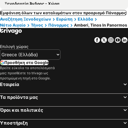
Ξενοδοχεία Άνδρος - Χώρα
Εμφάνιση όλων των καταλυμάτων στον προορισμό Πάνορμος
Αναζήτηση Ξενοδοχείων
Ευρώπη
Ελλάδα
Νότιο Αιγαίο
Τήνος
Πάνορμος
Amberi, Tinos In Panormos
Facebook
Twitter
Insta
Yo
Επιλογή χώρας
Προσθήκη στο Google
Βρείτε εύκολα τα αποτελέσματά
μας: προσθέστε το trivago ως
προτιμώμενη πηγή στο Google.
Εταιρεία
Τα προϊόντα μας
Όροι και πολιτικές
Υποστήριξη