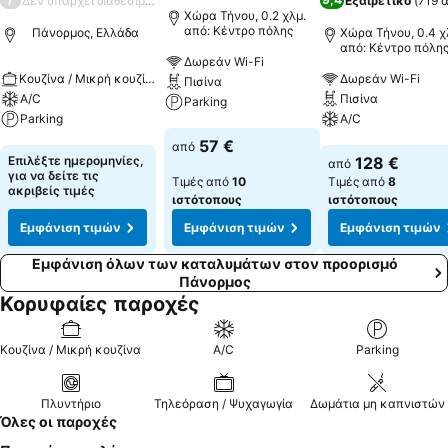
Δεν υπάρχει διαθέσιμη βαθμολογία
Εξαιρετικό
(
719 
Χώρα Τήνου, 0.2 χλμ.
από: Κέντρο πόλης
Πάνορμος, Ελλάδα
Χώρα Τήνου, 0.4 χ
από: Κέντρο πόλη
Δωρεάν Wi-Fi
Κουζίνα / Μικρή κουζίνα
Δωρεάν Wi-Fi
Πισίνα
A/C
Πισίνα
Parking
Parking
A/C
Εμφάνιση τιμών
57 €
από
Εμφάνιση τιμών
Εμφάνιση τιμών
Επιλέξτε ημερομηνίες,
128 €
από
για να δείτε τις
Τιμές από
10
Τιμές από
8
ακριβείς τιμές
ιστότοπους
ιστότοπους
Εμφάνιση τιμών
Εμφάνιση τιμών
Εμφάνιση τιμών
Εμφάνιση όλων των καταλυμάτων στον προορισμό
Πάνορμος
Κορυφαίες παροχές
Κουζίνα / Μικρή κουζίνα
A/C
Parking
Πλυντήριο
Τηλεόραση / Ψυχαγωγία
Δωμάτια μη καπνιστών
Όλες οι παροχές