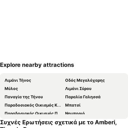
Explore nearby attractions
Ανάπτυξη χάρτη
Λιμάνι Τήνος
Οδός Μεγαλόχαρης
Μύλος
Λιμάνι Σύρου
Παναγία της Τήνου
Παραλία Γαλησσά
Παραδοσιακός Οικισμός Καρδιανής
Μπατσί
Παραδοσιακός Οικισμός Πύργου
Νημποριό
Συχνές Ερωτήσεις σχετικά με το Amberi,
Νέο Λιμάνι Μυκόνου
Αγκαθωπές