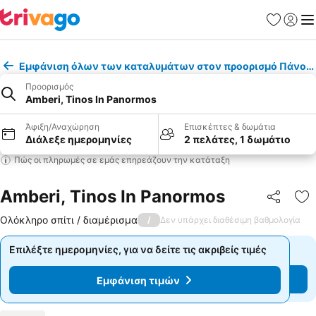
Αγαπημέν
Σύνδε
Με
Εμφάνιση όλων των καταλυμάτων στον προορισμό Πάνορ
Προορισμός
Amberi, Tinos In Panormos
Άφιξη/Αναχώρηση
Επισκέπτες & δωμάτια
Διάλεξε ημερομηνίες
2 πελάτες, 1 δωμάτιο
Πώς οι πληρωμές σε εμάς επηρεάζουν την κατάταξη
Amberi, Tinos In Panormos
Κοινοποί
Πρ
Ολόκληρο σπίτι / διαμέρισμα
/
Δεν υπάρχει διαθέσιμη βαθμολογία
Επιλέξτε ημερομηνίες, για να δείτε τις ακριβείς τιμές
Επιλέξτε ημερομηνίες, για να δείτε τις ακριβείς τιμές
Εμφάνιση τιμών
Εμφάνιση τιμών