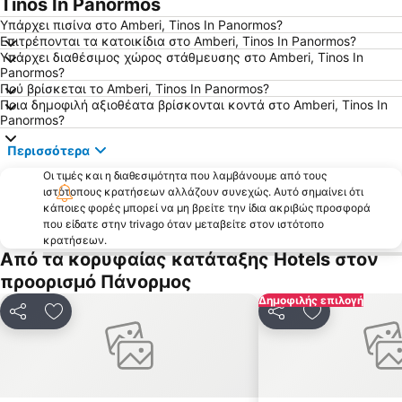
Tinos In Panormos
Παραλία Αγίου Φωκά
Λιμάνι Γαυρίου
Υπάρχει πισίνα στο Amberi, Tinos In Panormos?
Βαπόρια
Συνετί
Επιτρέπονται τα κατοικίδια στο Amberi, Tinos In Panormos?
Υπάρχει διαθέσιμος χώρος στάθμευσης στο Amberi, Tinos In
'Αγιος Πέτρος
Χαλανδριανή
Panormos?
Παλαιό Λιμάνι Μυκόνου
Παραλία Βάρης
Πού βρίσκεται το Amberi, Tinos In Panormos?
Ποια δημοφιλή αξιοθέατα βρίσκονται κοντά στο Amberi, Tinos In
Παραδοσιακός Οικισμός Ερμούπολης
Ρόχαρη
Panormos?
Εθνικό Αεροδρόμιο Μυκόνου
Παραδοσιακός οικισμός Φαλατάδος
Περισσότερα
Παραπόρτι
Όρμος Γιαννάκη
Οι τιμές και η διαθεσιμότητα που λαμβάνουμε από τους
Ρήνεια
Μπατσί
ιστότοπους κρατήσεων αλλάζουν συνεχώς. Αυτό σημαίνει ότι
κάποιες φορές μπορεί να μη βρείτε την ίδια ακριβώς προσφορά
Όρνος
Μέγας Γυαλός
που είδατε στην trivago όταν μεταβείτε στον ιστότοπο
Κίνι
Αγία Μαρίνα
κρατήσεων.
Από τα κορυφαίας κατάταξης Hotels στον
Φοίνικας
Απηγανιά
προορισμό Πάνορμος
Αγροτομουσείο-Μύλος του Μπονή
Ελιά
Δημοφιλής επιλογή
Παραλία Ζόρκος
Κιόνια
Κοινοποίηση
Προσθήκη στα αγαπημένα
Κοινοποίηση
Προσθήκη στ
Φελλός
Καλύβια
Καζίνο Σύρου
Κάτω Μύλοι
Άγιος Στέφανος
Παραδοσιακός Οικισμός Τριαντάρος