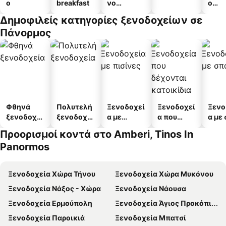
ο
breakfast
νο
ο
διαμέρισμ
διαμ
Δημοφιλείς κατηγορίες ξενοδοχείων σε
α
άτω
Πάνορμος
Φθηνά
Πολυτελή
Ξενοδοχεί
Ξενοδοχεί
Ξενο
ξενοδοχεί
ξενοδοχεί
α με
α που
α με
α
α
πισίνες
δέχονται
Προορισμοί κοντά στο Amberi, Tinos In
κατοικίδι
Panormos
α
Ξενοδοχεία Χώρα Τήνου
Ξενοδοχεία Χώρα Μυκόνου
Ξενοδοχεία Νάξος - Χώρα
Ξενοδοχεία Νάουσα
Ξενοδοχεία Ερμούπολη
Ξενοδοχεία Άγιος Προκόπιος
Ξενοδοχεία Παροικιά
Ξενοδοχεία Μπατσί