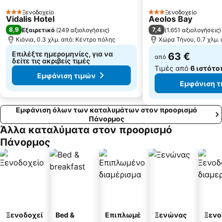
Αζόλιμνος
Οδός Ματογιάννη
Ξενοδοχείο
Ξενοδοχείο
3 Αστέρια
3 Αστέρια
Vidalis Hotel
Aeolos Bay
Άγιος Ιωάννης
Άγιος Κυπριανός
8,9
7,4
Εξαιρετικό
(
249 αξιολογήσεις
)
(
1.651 αξιολογήσεις
)
Πιτροφός
Κιόνια, 0.3 χλμ. από: Κέντρο πόλης
Σάντα Μαργαρίτα
Χώρα Τήνου, 0.7 χλμ.
Επιλέξτε ημερομηνίες, για να
63 €
από
δείτε τις ακριβείς τιμές
Τιμές από
6 ιστότο
Εμφάνιση τιμών
Εμφάνιση τ
Εμφάνιση όλων των καταλυμάτων στον προορισμό
Πάνορμος
Άλλα καταλύματα στον προορισμό
Πάνορμος
Ξενοδοχεί
Bed &
Επιπλωμέ
Ξενώνας
Ξενο